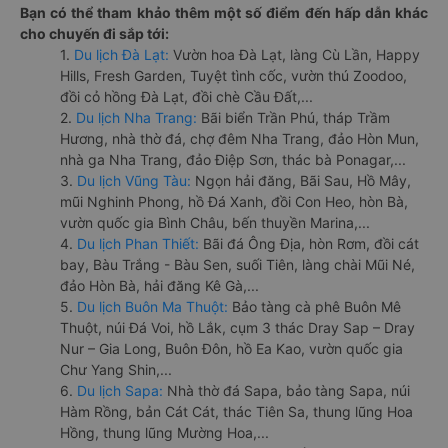
Bạn có thể tham khảo thêm một số điểm đến hấp dẫn khác
cho chuyến đi sắp tới:
1.
Du lịch Đà Lạt:
Vườn hoa Đà Lạt, làng Cù Lần, Happy
Hills, Fresh Garden, Tuyệt tình cốc, vườn thú Zoodoo,
đồi cỏ hồng Đà Lạt, đồi chè Cầu Đất,...
2.
Du lịch Nha Trang:
Bãi biển Trần Phú, tháp Trầm
Hương, nhà thờ đá, chợ đêm Nha Trang, đảo Hòn Mun,
nhà ga Nha Trang, đảo Điệp Sơn, thác bà Ponagar,...
3.
Du lịch Vũng Tàu:
Ngọn hải đăng, Bãi Sau, Hồ Mây,
mũi Nghinh Phong, hồ Đá Xanh, đồi Con Heo, hòn Bà,
vườn quốc gia Bình Châu, bến thuyền Marina,...
4.
Du lịch Phan Thiết:
Bãi đá Ông Địa, hòn Rơm, đồi cát
bay, Bàu Trắng - Bàu Sen, suối Tiên, làng chài Mũi Né,
đảo Hòn Bà, hải đăng Kê Gà,...
5.
Du lịch Buôn Ma Thuột:
Bảo tàng cà phê Buôn Mê
Thuột, núi Đá Voi, hồ Lắk, cụm 3 thác Dray Sap – Dray
Nur – Gia Long, Buôn Đôn, hồ Ea Kao, vườn quốc gia
Chư Yang Shin,...
6.
Du lịch Sapa:
Nhà thờ đá Sapa, bảo tàng Sapa, núi
Hàm Rồng, bản Cát Cát, thác Tiên Sa, thung lũng Hoa
Hồng, thung lũng Mường Hoa,...