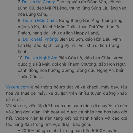
7.
Du lịch Hà Giang:
Cao nguyên đá Đồng Văn, cột cờ
Lũng Cú, đèo Mã Pí Lèng, thung lũng Sủng Là, làng văn
hóa Lũng Cẩm,...
8.
Du lịch Mộc Châu:
Rừng thông Bản Áng, thung lũng
mận Nà Ka, đồi chè Mộc Châu, thác Dải Yếm, bản Pa
Phách, hang dơi, khu du lịch Happy Land,...
9.
Du lịch Hải Phòng:
Biển Đồ Sơn, đảo Hòn Dấu, vịnh
Lan Hạ, đảo Bạch Long Vỹ, núi Voi, khu di tích Tràng
Kênh,...
10.
Du lịch Nghệ An:
Biển Cửa Lò, đảo Lan Châu, vườn
quốc gia Pù Mát, đồi chè Thanh Chương, đảo Hòn Ngư,
cánh đồng hoa hướng dương, đồng cừu Nghệ An, biển
Thiên Cầm,...
Vexere.com
là hệ thống hỗ trợ đặt vé xe khách, máy bay, tàu
hoả và thuê xe máy, xe du lịch trên nhiều tuyến đường khắp
cả nước.
Với Vexere, việc lập kế hoạch cho hành trình di chuyển trở nên
vô cùng đơn giản, linh hoạt và được cá nhân hóa hơn bao giờ
hết. Vexere hiện là nền tảng kết nối hành khách với các đối
tác hàng đầu trong lĩnh vực đi lại, bao gồm:
• 2000+ hãng xe chất lượng cao trên 5000+ tuyến