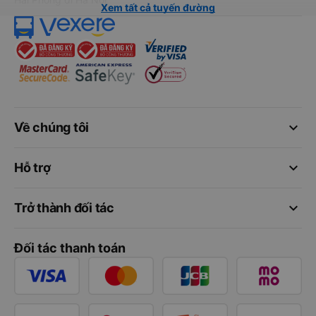
Xem tất cả tuyến đường
keyboard_arrow_down
Về chúng tôi
keyboard_arrow_down
Hỗ trợ
keyboard_arrow_down
Trở thành đối tác
Đối tác thanh toán