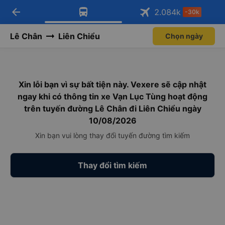
arrow_back
Tải app Vexere ngay!
Tải app Vexere
2.084
k
-30k
Mở app
Mở app
Nhận ưu đãi thành viên độc
-30k/ghế khi đặt vé máy bay qua
quyền
app
Lê Chân
Liên Chiểu
Chọn ngày
Xin lỗi bạn vì sự bất tiện này. Vexere sẽ cập nhật
ngay khi có thông tin xe Vạn Lục Tùng hoạt động
trên tuyến đường Lê Chân đi Liên Chiểu ngày
10/08/2026
Xin bạn vui lòng thay đổi tuyến đường tìm kiếm
Thay đổi tìm kiếm