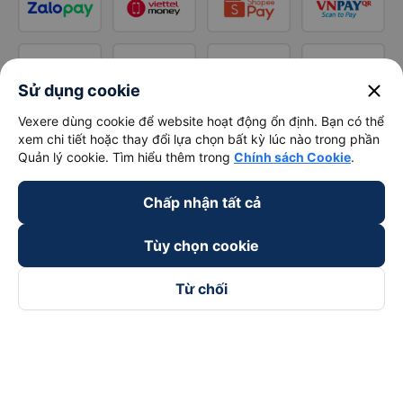
close
Sử dụng cookie
Vexere dùng cookie để website hoạt động ổn định. Bạn có thể
xem chi tiết hoặc thay đổi lựa chọn bất kỳ lúc nào trong phần
Quản lý cookie. Tìm hiểu thêm trong
Chính sách Cookie
.
Chấp nhận tất cả
Tùy chọn cookie
Từ chối
Theo dõi chúng tôi trên
Facebook
Tiktok
Youtube
Công ty TNHH Thương Mại Dịch Vụ Vexere