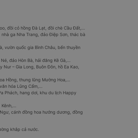
o, đồi cỏ hồng Đà Lạt, đồi chè Cầu Đất,...
 nhà ga Nha Trang, đảo Điệp Sơn, thác bà
à, vườn quốc gia Bình Châu, bến thuyền
 Né, đảo Hòn Bà, hải đăng Kê Gà,...
y Nur – Gia Long, Buôn Đôn, hồ Ea Kao,
Hoa Hồng, thung lũng Mường Hoa,...
văn hóa Lũng Cẩm,...
a Phách, hang dơi, khu du lịch Happy
 Kênh,...
n Ngư, cánh đồng hoa hướng dương, đồng
đường khắp cả nước.