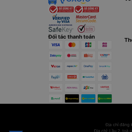
Đối tác thanh toán
Th
Địa chỉ đăng
Địa chỉ
:
Lầu 2, toà 