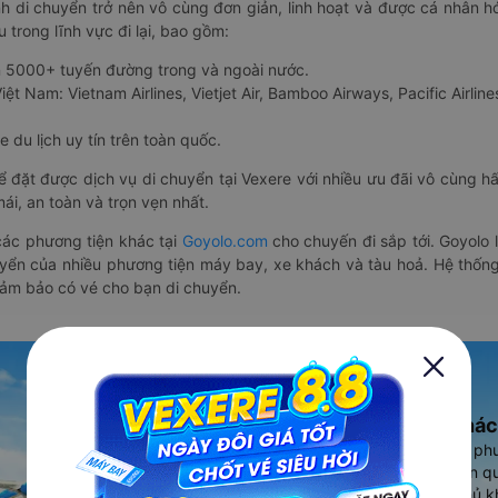
nh di chuyển trở nên vô cùng đơn giản, linh hoạt và được cá nhân h
 trong lĩnh vực đi lại, bao gồm:
n 5000+ tuyến đường trong và ngoài nước.
ệt Nam: Vietnam Airlines, Vietjet Air, Bamboo Airways, Pacific Airlines
 du lịch uy tín trên toàn quốc.
thể đặt được dịch vụ di chuyển tại Vexere với nhiều ưu đãi vô cùng 
i, an toàn và trọn vẹn nhất.
ác phương tiện khác tại
Goyolo.com
cho chuyến đi sắp tới. Goyolo
huyển của nhiều phương tiện máy bay, xe khách và tàu hoả. Hệ thống
đảm bảo có vé cho bạn di chuyển.
Ứng dụng đặt vé Xe khác
Vexere - ứng dụng đặt vé đa ph
cao, 5000+ tuyến đường toàn qu
vụ thuê xe máy, xe du lịch phủ k