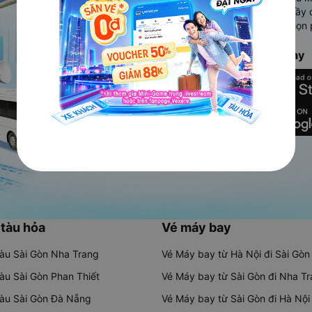
Ứng dụng hiển thị thông tin đầy 
người dùng so sánh và lựa chọn 
chóng và phù hợp nhất.
Tải ứng dụng Vexere ngay
 tàu hỏa
Vé máy bay
tàu Sài Gòn Nha Trang
Vé Máy bay từ Hà Nội đi Sài Gòn
tàu Sài Gòn Phan Thiết
Vé Máy bay từ Sài Gòn đi Nha T
tàu Sài Gòn Đà Nẵng
Vé Máy bay từ Sài Gòn đi Hà Nội