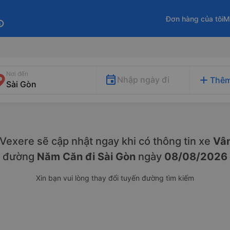
Đơn hàng của tôi
M
fo
Nơi đến
add
Nhập ngày đi
Thêm
. Vexere sẽ cập nhật ngay khi có thông tin xe
Vân
đường
Năm Căn đi Sài Gòn
ngày
08/08/2026
Xin bạn vui lòng thay đổi tuyến đường tìm kiếm