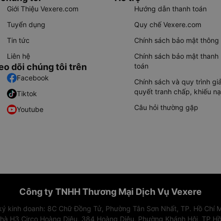
Giới Thiệu Vexere.com
Hướng dẫn thanh toán
Tuyển dụng
Quy chế Vexere.com
Tin tức
Chính sách bảo mật thông 
Liên hệ
Chính sách bảo mật thanh
eo dõi chúng tôi trên
toán
Facebook
Chính sách và quy trình giả
quyết tranh chấp, khiếu nạ
Tiktok
Câu hỏi thường gặp
Youtube
Công ty TNHH Thương Mại Dịch Vụ Vexere
 ký kinh doanh: 8C Chữ Đồng Tử, Phường Tân Sơn Nhất, TP. Hồ Chí M
nhà H3 Circo Hoàng Diệu, 384 Hoàng Diệu, Phường Khánh Hội, TP Hồ