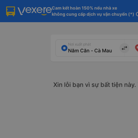
Cam kết hoàn 150% nếu nhà xe

không cung cấp dịch vụ vận chuyển (*)
in
Nơi xuất phát
import_export
Xin lỗi bạn vì sự bất tiện này