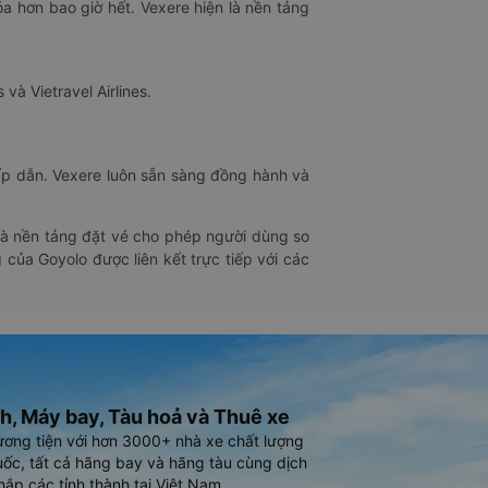
óa hơn bao giờ hết. Vexere hiện là nền tảng
 và Vietravel Airlines.
hấp dẫn. Vexere luôn sẵn sàng đồng hành và
 là nền tảng đặt vé cho phép người dùng so
 của Goyolo được liên kết trực tiếp với các
h, Máy bay, Tàu hoả và Thuê xe
ương tiện với hơn 3000+ nhà xe chất lượng
ốc, tất cả hãng bay và hãng tàu cùng dịch
hắp các tỉnh thành tại Việt Nam.