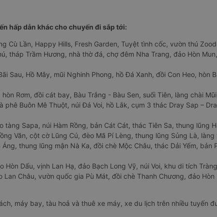
n hấp dẫn khác cho chuyến đi sắp tới:
ng Cù Lần, Happy Hills, Fresh Garden, Tuyệt tình cốc, vườn thú Zoodo
Phú, tháp Trầm Hương, nhà thờ đá, chợ đêm Nha Trang, đảo Hòn Mun,
Bãi Sau, Hồ Mây, mũi Nghinh Phong, hồ Đá Xanh, đồi Con Heo, hòn B
 hòn Rơm, đồi cát bay, Bàu Trắng - Bàu Sen, suối Tiên, làng chài Mũi
à phê Buôn Mê Thuột, núi Đá Voi, hồ Lắk, cụm 3 thác Dray Sap – Dra
o tàng Sapa, núi Hàm Rồng, bản Cát Cát, thác Tiên Sa, thung lũng 
ng Văn, cột cờ Lũng Cú, đèo Mã Pí Lèng, thung lũng Sủng Là, làng 
Áng, thung lũng mận Nà Ka, đồi chè Mộc Châu, thác Dải Yếm, bản P
o Hòn Dấu, vịnh Lan Hạ, đảo Bạch Long Vỹ, núi Voi, khu di tích Tràng
ảo Lan Châu, vườn quốc gia Pù Mát, đồi chè Thanh Chương, đảo Hò
hách, máy bay, tàu hoả và thuê xe máy, xe du lịch trên nhiều tuyến 