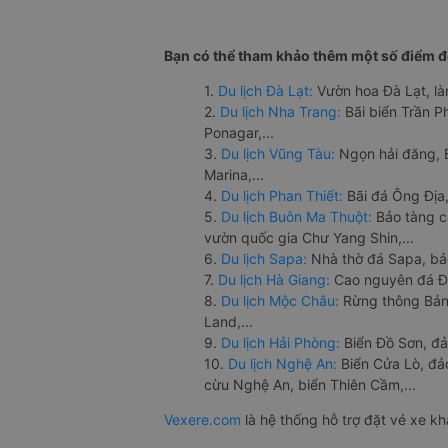
Bạn có thể tham khảo thêm một số điểm đế
1.
Du lịch Đà Lạt:
Vườn hoa Đà Lạt, là
2.
Du lịch Nha Trang:
Bãi biển Trần 
Ponagar,...
3.
Du lịch Vũng Tàu:
Ngọn hải đăng, 
Marina,...
4.
Du lịch Phan Thiết:
Bãi đá Ông Địa,
5.
Du lịch Buôn Ma Thuột:
Bảo tàng c
vườn quốc gia Chư Yang Shin,...
6.
Du lịch Sapa:
Nhà thờ đá Sapa, bả
7.
Du lịch Hà Giang:
Cao nguyên đá Đồ
8.
Du lịch Mộc Châu:
Rừng thông Bản 
Land,...
9.
Du lịch Hải Phòng:
Biển Đồ Sơn, đả
10.
Du lịch Nghệ An:
Biển Cửa Lò, đ
cừu Nghệ An, biển Thiên Cầm,...
Vexere.com
là hệ thống hỗ trợ đặt vé xe k