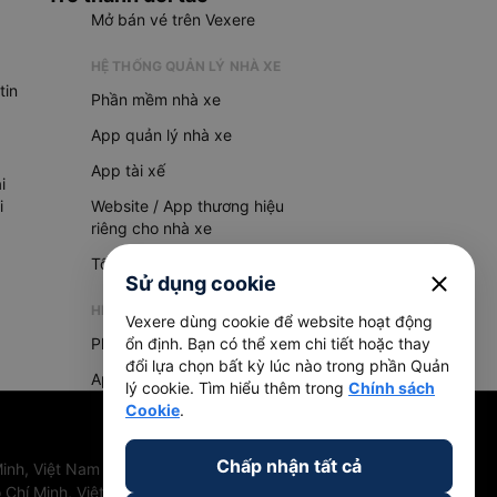
Mở bán vé trên Vexere
HỆ THỐNG QUẢN LÝ NHÀ XE
tin
Phần mềm nhà xe
App quản lý nhà xe
App tài xế
i
i
Website / App thương hiệu
riêng cho nhà xe
Tổng đài AI
close
Sử dụng cookie
HỆ THỐNG QUẢN LÝ HÀNG HOÁ
Vexere dùng cookie để website hoạt động
Phần mềm quản lý hàng hoá
ổn định. Bạn có thể xem chi tiết hoặc thay
đổi lựa chọn bất kỳ lúc nào trong phần Quản
App quản lý hàng hoá
lý cookie. Tìm hiểu thêm trong
Chính sách
Cookie
.
Chấp nhận tất cả
inh, Việt Nam
 Chí Minh, Việt Nam