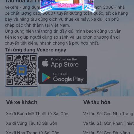
Tàu hoả và Thuê xe
Vexere - ứng dụng đặt vé đa phương tiện với hơn 3000+ nhà
xe chất lượng cao, 5000+ tuyến đường toàn quốc, tất cả hãng
bay và hãng tàu cùng dịch vụ thuê xe máy, xe du lịch phủ
khắp các tỉnh thành tại Việt Nam.
Ứng dụng hiển thị thông tin đầy đủ, minh bạch cùng vô vàn
tiện ích giúp người dùng so sánh và lựa chọn phương án di
chuyển tiết kiệm, nhanh chóng và phù hợp nhất.
Tải ứng dụng Vexere ngay
Vé xe khách
Vé tàu hỏa
Xe đi Buôn Mê Thuột từ Sài Gòn
Vé tàu Sài Gòn Nha Trang
Xe đi Vũng Tàu từ Sài Gòn
Vé tàu Sài Gòn Phan Thiết
Xe đi Nha Trang từ Sài Gòn
Vé tàu Sài Gòn Đà Nẵng