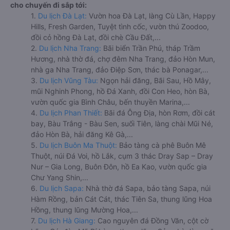
cho chuyến đi sắp tới:
1.
Du lịch Đà Lạt:
Vườn hoa Đà Lạt, làng Cù Lần, Happy
Hills, Fresh Garden, Tuyệt tình cốc, vườn thú Zoodoo,
đồi cỏ hồng Đà Lạt, đồi chè Cầu Đất,...
2.
Du lịch Nha Trang:
Bãi biển Trần Phú, tháp Trầm
Hương, nhà thờ đá, chợ đêm Nha Trang, đảo Hòn Mun,
nhà ga Nha Trang, đảo Điệp Sơn, thác bà Ponagar,...
3.
Du lịch Vũng Tàu:
Ngọn hải đăng, Bãi Sau, Hồ Mây,
mũi Nghinh Phong, hồ Đá Xanh, đồi Con Heo, hòn Bà,
vườn quốc gia Bình Châu, bến thuyền Marina,...
4.
Du lịch Phan Thiết:
Bãi đá Ông Địa, hòn Rơm, đồi cát
bay, Bàu Trắng - Bàu Sen, suối Tiên, làng chài Mũi Né,
đảo Hòn Bà, hải đăng Kê Gà,...
5.
Du lịch Buôn Ma Thuột:
Bảo tàng cà phê Buôn Mê
Thuột, núi Đá Voi, hồ Lắk, cụm 3 thác Dray Sap – Dray
Nur – Gia Long, Buôn Đôn, hồ Ea Kao, vườn quốc gia
Chư Yang Shin,...
6.
Du lịch Sapa:
Nhà thờ đá Sapa, bảo tàng Sapa, núi
Hàm Rồng, bản Cát Cát, thác Tiên Sa, thung lũng Hoa
Hồng, thung lũng Mường Hoa,...
7.
Du lịch Hà Giang:
Cao nguyên đá Đồng Văn, cột cờ