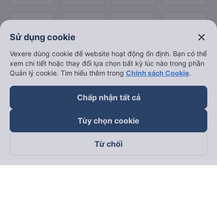
close
Sử dụng cookie
Vexere dùng cookie để website hoạt động ổn định. Bạn có thể
xem chi tiết hoặc thay đổi lựa chọn bất kỳ lúc nào trong phần
Quản lý cookie. Tìm hiểu thêm trong
Chính sách Cookie
.
Chấp nhận tất cả
Tùy chọn cookie
Từ chối
Theo dõi chúng tôi trên
Facebook
Tiktok
Youtube
Công ty TNHH Thương Mại Dịch Vụ Vexere