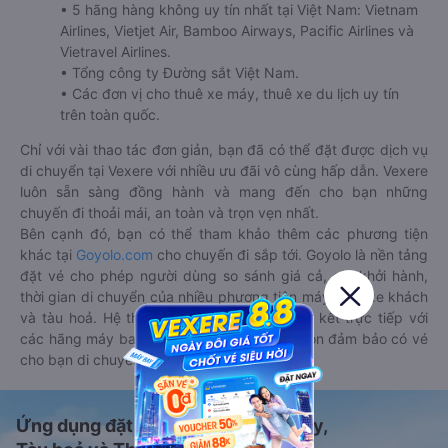
• 5 hãng hàng không uy tín nhất tại Việt Nam: Vietnam
Airlines, Vietjet Air, Bamboo Airways, Pacific Airlines và
Vietravel Airlines.
• Tổng công ty Đường sắt Việt Nam.
• Các đơn vị cho thuê xe máy, thuê xe du lịch uy tín
trên toàn quốc.
Chỉ với vài thao tác đơn giản, bạn đã có thể đặt được dịch vụ
di chuyển tại Vexere với nhiều ưu đãi vô cùng hấp dẫn. Vexere
luôn sẵn sàng đồng hành và mang đến cho bạn những
chuyến đi thoải mái, an toàn và trọn vẹn nhất.
Bên cạnh đó, bạn có thể tham khảo thêm các phương tiện
khác tại
Goyolo.com
cho chuyến đi sắp tới. Goyolo là nền tảng
đặt vé cho phép người dùng so sánh giá cả, giờ khởi hành,
thời gian di chuyển của nhiều phương tiện máy bay, xe khách
và tàu hoả. Hệ thống của Goyolo được liên kết trực tiếp với
các hãng máy bay, xe khách và tàu hoả, luôn đảm bảo có vé
cho bạn di chuyển.
Ứng dụng đặt vé Xe khách, Máy bay,