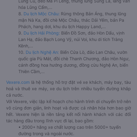
Lũng Cú, đèo Mã Pí Lèng, thung lũng Sủng Là, làng văn
hóa Lũng Cẩm,...
8.
Du lịch Mộc Châu:
Rừng thông Bản Áng, thung lũng
mận Nà Ka, đồi chè Mộc Châu, thác Dải Yếm, bản Pa
Phách, hang dơi, khu du lịch Happy Land,...
9.
Du lịch Hải Phòng:
Biển Đồ Sơn, đảo Hòn Dấu, vịnh
Lan Hạ, đảo Bạch Long Vỹ, núi Voi, khu di tích Tràng
Kênh,...
10.
Du lịch Nghệ An:
Biển Cửa Lò, đảo Lan Châu, vườn
quốc gia Pù Mát, đồi chè Thanh Chương, đảo Hòn Ngư,
cánh đồng hoa hướng dương, đồng cừu Nghệ An, biển
Thiên Cầm,...
Vexere.com
là hệ thống hỗ trợ đặt vé xe khách, máy bay, tàu
hoả và thuê xe máy, xe du lịch trên nhiều tuyến đường khắp
cả nước.
Với Vexere, việc lập kế hoạch cho hành trình di chuyển trở nên
vô cùng đơn giản, linh hoạt và được cá nhân hóa hơn bao giờ
hết. Vexere hiện là nền tảng kết nối hành khách với các đối
tác hàng đầu trong lĩnh vực đi lại, bao gồm:
• 2000+ hãng xe chất lượng cao trên 5000+ tuyến
đường trong và ngoài nước.