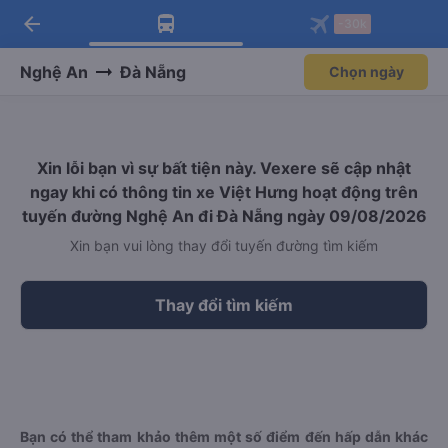
arrow_back
Tải app Vexere ngay!
Tải app Vexere
-30k
Mở app
Mở app
Nhận ưu đãi thành viên độc
-30k/ghế khi đặt vé máy bay qua
quyền
app
Nghệ An
Đà Nẵng
Chọn ngày
Xin lỗi bạn vì sự bất tiện này. Vexere sẽ cập nhật
ngay khi có thông tin xe Việt Hưng hoạt động trên
tuyến đường Nghệ An đi Đà Nẵng ngày 09/08/2026
Xin bạn vui lòng thay đổi tuyến đường tìm kiếm
Thay đổi tìm kiếm
Bạn có thể tham khảo thêm một số điểm đến hấp dẫn khác