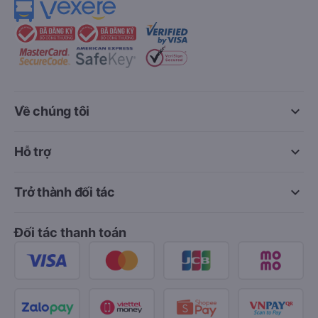
keyboard_arrow_down
Về chúng tôi
keyboard_arrow_down
Hỗ trợ
keyboard_arrow_down
Trở thành đối tác
Đối tác thanh toán