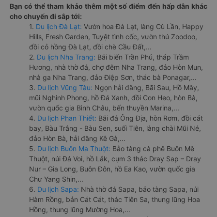
Bạn có thể tham khảo thêm một số điểm đến hấp dẫn khác
cho chuyến đi sắp tới:
1.
Du lịch Đà Lạt:
Vườn hoa Đà Lạt, làng Cù Lần, Happy
Hills, Fresh Garden, Tuyệt tình cốc, vườn thú Zoodoo,
đồi cỏ hồng Đà Lạt, đồi chè Cầu Đất,...
2.
Du lịch Nha Trang:
Bãi biển Trần Phú, tháp Trầm
Hương, nhà thờ đá, chợ đêm Nha Trang, đảo Hòn Mun,
nhà ga Nha Trang, đảo Điệp Sơn, thác bà Ponagar,...
3.
Du lịch Vũng Tàu:
Ngọn hải đăng, Bãi Sau, Hồ Mây,
mũi Nghinh Phong, hồ Đá Xanh, đồi Con Heo, hòn Bà,
vườn quốc gia Bình Châu, bến thuyền Marina,...
4.
Du lịch Phan Thiết:
Bãi đá Ông Địa, hòn Rơm, đồi cát
bay, Bàu Trắng - Bàu Sen, suối Tiên, làng chài Mũi Né,
đảo Hòn Bà, hải đăng Kê Gà,...
5.
Du lịch Buôn Ma Thuột:
Bảo tàng cà phê Buôn Mê
Thuột, núi Đá Voi, hồ Lắk, cụm 3 thác Dray Sap – Dray
Nur – Gia Long, Buôn Đôn, hồ Ea Kao, vườn quốc gia
Chư Yang Shin,...
6.
Du lịch Sapa:
Nhà thờ đá Sapa, bảo tàng Sapa, núi
Hàm Rồng, bản Cát Cát, thác Tiên Sa, thung lũng Hoa
Hồng, thung lũng Mường Hoa,...