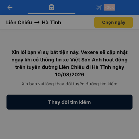
arrow_back
Tải app Vexere ngay!
Tải app Vexere
-30k
Mở app
Mở app
Nhận ưu đãi thành viên độc
-30k/ghế khi đặt vé máy bay qua
quyền
app
Liên Chiểu
Hà Tĩnh
Chọn ngày
Xin lỗi bạn vì sự bất tiện này. Vexere sẽ cập nhật
ngay khi có thông tin xe Việt Sơn Anh hoạt động
trên tuyến đường Liên Chiểu đi Hà Tĩnh ngày
10/08/2026
Xin bạn vui lòng thay đổi tuyến đường tìm kiếm
Thay đổi tìm kiếm