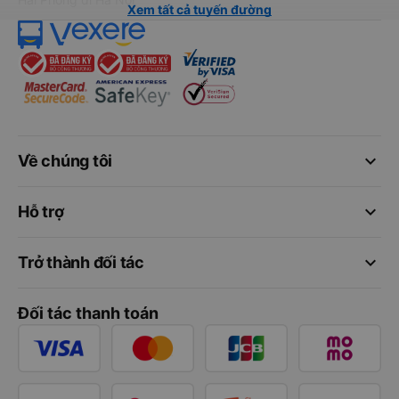
Xem tất cả tuyến đường
keyboard_arrow_down
Về chúng tôi
keyboard_arrow_down
Hỗ trợ
keyboard_arrow_down
Trở thành đối tác
Đối tác thanh toán