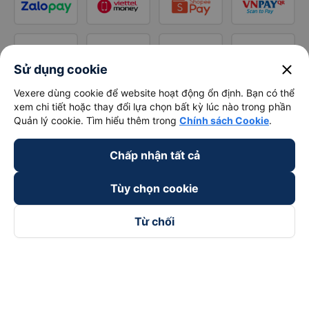
close
Sử dụng cookie
Vexere dùng cookie để website hoạt động ổn định. Bạn có thể
xem chi tiết hoặc thay đổi lựa chọn bất kỳ lúc nào trong phần
Quản lý cookie. Tìm hiểu thêm trong
Chính sách Cookie
.
Chấp nhận tất cả
Tùy chọn cookie
Từ chối
Theo dõi chúng tôi trên
Facebook
Tiktok
Youtube
Công ty TNHH Thương Mại Dịch Vụ Vexere