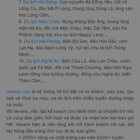
7.
Du lịch Hà Giang:
Cao nguyên đá Đồng Văn, cột cờ
Lũng Cú, đèo Mã Pí Lèng, thung lũng Sủng Là, làng văn
hóa Lũng Cẩm,...
8.
Du lịch Mộc Châu:
Rừng thông Bản Áng, thung lũng
mận Nà Ka, đồi chè Mộc Châu, thác Dải Yếm, bản Pa
Phách, hang dơi, khu du lịch Happy Land,...
9.
Du lịch Hải Phòng:
Biển Đồ Sơn, đảo Hòn Dấu, vịnh
Lan Hạ, đảo Bạch Long Vỹ, núi Voi, khu di tích Tràng
Kênh,...
10.
Du lịch Nghệ An:
Biển Cửa Lò, đảo Lan Châu, vườn
quốc gia Pù Mát, đồi chè Thanh Chương, đảo Hòn Ngư,
cánh đồng hoa hướng dương, đồng cừu Nghệ An, biển
Thiên Cầm,...
Vexere.com
là hệ thống hỗ trợ đặt vé xe khách, máy bay, tàu
hoả và thuê xe máy, xe du lịch trên nhiều tuyến đường khắp
cả nước.
Với Vexere, việc lập kế hoạch cho hành trình di chuyển trở nên
vô cùng đơn giản, linh hoạt và được cá nhân hóa hơn bao giờ
hết. Vexere hiện là nền tảng kết nối hành khách với các đối
tác hàng đầu trong lĩnh vực đi lại, bao gồm:
• 2000+ hãng xe chất lượng cao trên 5000+ tuyến