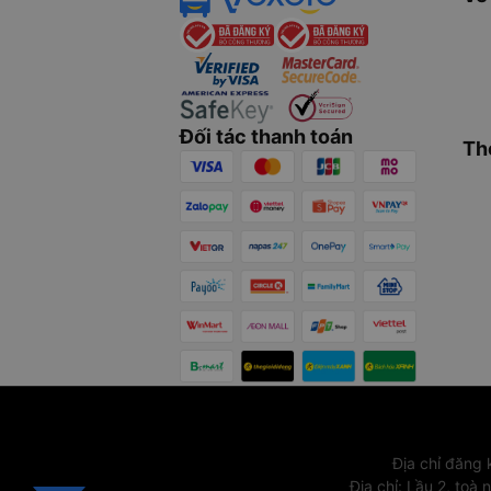
Đối tác thanh toán
Th
Địa chỉ đăng
Địa chỉ
:
Lầu 2, toà 