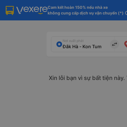
Cam kết hoàn 150% nếu nhà xe

không cung cấp dịch vụ vận chuyển (*)
in
Nơi xuất phát
import_export
Xin lỗi bạn vì sự bất tiện này