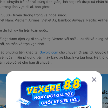
nh di chuyển trở nên vô cùng đơn giản, linh hoạt và được cá nhân h
 trong lĩnh vực đi lại, bao gồm:
n 5000+ tuyến đường trong và ngoài nước.
ệt Nam: Vietnam Airlines, Vietjet Air, Bamboo Airways, Pacific Airlines
 du lịch uy tín trên toàn quốc.
thể đặt được dịch vụ di chuyển tại Vexere với nhiều ưu đãi vô cùng 
i, an toàn và trọn vẹn nhất.
ác phương tiện khác tại
Goyolo.com
cho chuyến đi sắp tới. Goyolo
huyển của nhiều phương tiện máy bay, xe khách và tàu hoả. Hệ thống
đảm bảo có vé cho bạn di chuyển.
Ứng dụng đặt vé Xe khác
Vexere - ứng dụng đặt vé đa ph
cao, 5000+ tuyến đường toàn qu
vụ thuê xe máy, xe du lịch phủ k