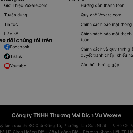
Giới Thiệu Vexere.com
Hướng dẫn thanh toán
Tuyển dụng
Quy chế Vexere.com
Tin tức
Chính sách bảo mật thông 
Liên hệ
Chính sách bảo mật thanh
eo dõi chúng tôi trên
toán
Facebook
Chính sách và quy trình giả
quyết tranh chấp, khiếu nạ
Tiktok
Câu hỏi thường gặp
Youtube
Công ty TNHH Thương Mại Dịch Vụ Vexere
 ký kinh doanh: 8C Chữ Đồng Tử, Phường Tân Sơn Nhất, TP. Hồ Chí M
nhà H3 Circo Hoàng Diệu, 384 Hoàng Diệu, Phường Khánh Hội, TP Hồ