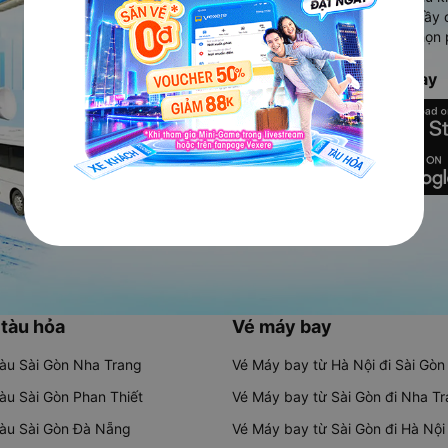
Ứng dụng hiển thị thông tin đầy 
người dùng so sánh và lựa chọn 
chóng và phù hợp nhất.
Tải ứng dụng Vexere ngay
 tàu hỏa
Vé máy bay
tàu Sài Gòn Nha Trang
Vé Máy bay từ Hà Nội đi Sài Gòn
tàu Sài Gòn Phan Thiết
Vé Máy bay từ Sài Gòn đi Nha T
tàu Sài Gòn Đà Nẵng
Vé Máy bay từ Sài Gòn đi Hà Nội