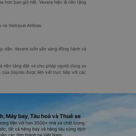
óa hơn bao giờ hết. Vexere hiện là nền tảng
 và Vietravel Airlines.
hấp dẫn. Vexere luôn sẵn sàng đồng hành và
 là nền tảng đặt vé cho phép người dùng so
 của Goyolo được liên kết trực tiếp với các
h, Máy bay, Tàu hoả và Thuê xe
ương tiện với hơn 3000+ nhà xe chất lượng
ốc, tất cả hãng bay và hãng tàu cùng dịch
hắp các tỉnh thành tại Việt Nam.