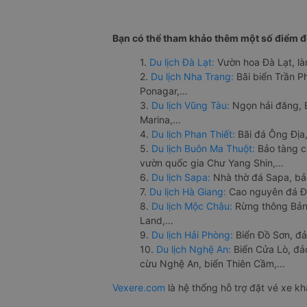
Bạn có thể tham khảo thêm một số điểm đế
1.
Du lịch Đà Lạt:
Vườn hoa Đà Lạt, là
2.
Du lịch Nha Trang:
Bãi biển Trần 
Ponagar,...
3.
Du lịch Vũng Tàu:
Ngọn hải đăng, 
Marina,...
4.
Du lịch Phan Thiết:
Bãi đá Ông Địa,
5.
Du lịch Buôn Ma Thuột:
Bảo tàng c
vườn quốc gia Chư Yang Shin,...
6.
Du lịch Sapa:
Nhà thờ đá Sapa, bả
7.
Du lịch Hà Giang:
Cao nguyên đá Đồ
8.
Du lịch Mộc Châu:
Rừng thông Bản 
Land,...
9.
Du lịch Hải Phòng:
Biển Đồ Sơn, đả
10.
Du lịch Nghệ An:
Biển Cửa Lò, đ
cừu Nghệ An, biển Thiên Cầm,...
Vexere.com
là hệ thống hỗ trợ đặt vé xe k