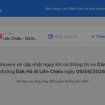
Đơn hàng của tôi
Mở bán vé trên Vexe
fo
Nơi đến
add
Nhập ngày đi
Thêm
. Vexere sẽ cập nhật ngay khi có thông tin xe
Côn
đường
Đắk Hà đi Liên Chiểu
ngày
09/08/2026
Xin bạn vui lòng thay đổi tuyến đường tìm kiếm