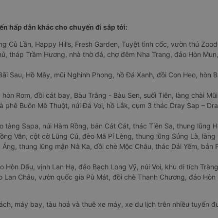
n hấp dẫn khác cho chuyến đi sắp tới:
ng Cù Lần, Happy Hills, Fresh Garden, Tuyệt tình cốc, vườn thú Zoodo
Phú, tháp Trầm Hương, nhà thờ đá, chợ đêm Nha Trang, đảo Hòn Mun,
Bãi Sau, Hồ Mây, mũi Nghinh Phong, hồ Đá Xanh, đồi Con Heo, hòn B
 hòn Rơm, đồi cát bay, Bàu Trắng - Bàu Sen, suối Tiên, làng chài Mũi
à phê Buôn Mê Thuột, núi Đá Voi, hồ Lắk, cụm 3 thác Dray Sap – Dra
o tàng Sapa, núi Hàm Rồng, bản Cát Cát, thác Tiên Sa, thung lũng 
ng Văn, cột cờ Lũng Cú, đèo Mã Pí Lèng, thung lũng Sủng Là, làng 
Áng, thung lũng mận Nà Ka, đồi chè Mộc Châu, thác Dải Yếm, bản P
o Hòn Dấu, vịnh Lan Hạ, đảo Bạch Long Vỹ, núi Voi, khu di tích Tràng
ảo Lan Châu, vườn quốc gia Pù Mát, đồi chè Thanh Chương, đảo Hò
hách, máy bay, tàu hoả và thuê xe máy, xe du lịch trên nhiều tuyến 