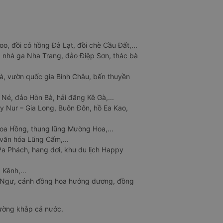
o, đồi cỏ hồng Đà Lạt, đồi chè Cầu Đất,...
 nhà ga Nha Trang, đảo Điệp Sơn, thác bà
à, vườn quốc gia Bình Châu, bến thuyền
 Né, đảo Hòn Bà, hải đăng Kê Gà,...
y Nur – Gia Long, Buôn Đôn, hồ Ea Kao,
Hoa Hồng, thung lũng Mường Hoa,...
văn hóa Lũng Cẩm,...
a Phách, hang dơi, khu du lịch Happy
 Kênh,...
n Ngư, cánh đồng hoa hướng dương, đồng
đường khắp cả nước.