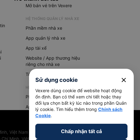
Mở bán vé trên Vexere
HỆ THỐNG QUẢN LÝ NHÀ XE
tin
Phần mềm nhà xe
App quản lý nhà xe
App tài xế
i
i
Website / App thương hiệu
riêng cho nhà xe
Tổng đài AI
close
Sử dụng cookie
HỆ THỐNG QUẢN LÝ HÀNG HOÁ
Vexere dùng cookie để website hoạt động
Phần mềm quản lý hàng hoá
ổn định. Bạn có thể xem chi tiết hoặc thay
đổi lựa chọn bất kỳ lúc nào trong phần Quản
App quản lý hàng hoá
lý cookie. Tìm hiểu thêm trong
Chính sách
Cookie
.
Chấp nhận tất cả
inh, Việt Nam
 Chí Minh, Việt Nam