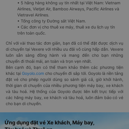
• 5 hãng hàng không uy tín nhất tại Việt Nam: Vietnam
Airlines, Vietjet Air, Bamboo Airways, Pacific Airlines và
Vietravel Airlines.
• Tổng công ty Đường sắt Việt Nam.
• Các đơn vị cho thuê xe máy, thuê xe du lịch uy tín
trên toàn quốc.
Chỉ với vài thao tác đơn giản, bạn đã có thể đặt được dịch vụ
di chuyển tại Vexere với nhiều ưu đãi vô cùng hấp dẫn. Vexere
luôn sẵn sàng đồng hành và mang đến cho bạn những
chuyến đi thoải mái, an toàn và trọn vẹn nhất.
Bên cạnh đó, bạn có thể tham khảo thêm các phương tiện
khác tại
Goyolo.com
cho chuyến đi sắp tới. Goyolo là nền tảng
đặt vé cho phép người dùng so sánh giá cả, giờ khởi hành,
thời gian di chuyển của nhiều phương tiện máy bay, xe khách
và tàu hoả. Hệ thống của Goyolo được liên kết trực tiếp với
các hãng máy bay, xe khách và tàu hoả, luôn đảm bảo có vé
cho bạn di chuyển.
Ứng dụng đặt vé Xe khách, Máy bay,