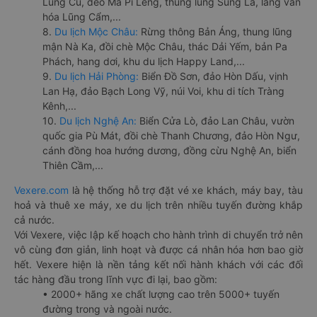
Lũng Cú, đèo Mã Pí Lèng, thung lũng Sủng Là, làng văn
hóa Lũng Cẩm,...
8.
Du lịch Mộc Châu:
Rừng thông Bản Áng, thung lũng
mận Nà Ka, đồi chè Mộc Châu, thác Dải Yếm, bản Pa
Phách, hang dơi, khu du lịch Happy Land,...
9.
Du lịch Hải Phòng:
Biển Đồ Sơn, đảo Hòn Dấu, vịnh
Lan Hạ, đảo Bạch Long Vỹ, núi Voi, khu di tích Tràng
Kênh,...
10.
Du lịch Nghệ An:
Biển Cửa Lò, đảo Lan Châu, vườn
quốc gia Pù Mát, đồi chè Thanh Chương, đảo Hòn Ngư,
cánh đồng hoa hướng dương, đồng cừu Nghệ An, biển
Thiên Cầm,...
Vexere.com
là hệ thống hỗ trợ đặt vé xe khách, máy bay, tàu
hoả và thuê xe máy, xe du lịch trên nhiều tuyến đường khắp
cả nước.
Với Vexere, việc lập kế hoạch cho hành trình di chuyển trở nên
vô cùng đơn giản, linh hoạt và được cá nhân hóa hơn bao giờ
hết. Vexere hiện là nền tảng kết nối hành khách với các đối
tác hàng đầu trong lĩnh vực đi lại, bao gồm:
• 2000+ hãng xe chất lượng cao trên 5000+ tuyến
đường trong và ngoài nước.