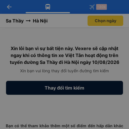
arrow_back
Tải app Vexere ngay!
Tải app Vexere
-30k
Mở app
Mở app
Nhận ưu đãi thành viên độc
-30k/ghế khi đặt vé máy bay qua
quyền
app
Sa Thầy
Hà Nội
Chọn ngày
Xin lỗi bạn vì sự bất tiện này. Vexere sẽ cập nhật
ngay khi có thông tin xe Việt Tân hoạt động trên
tuyến đường Sa Thầy đi Hà Nội ngày 10/08/2026
Xin bạn vui lòng thay đổi tuyến đường tìm kiếm
Thay đổi tìm kiếm
Bạn có thể tham khảo thêm một số điểm đến hấp dẫn khác