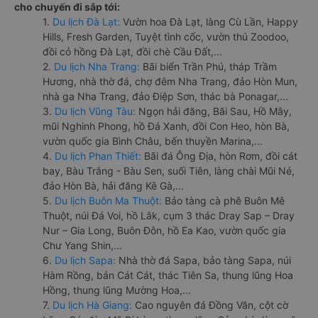
cho chuyến đi sắp tới:
1.
Du lịch Đà Lạt:
Vườn hoa Đà Lạt, làng Cù Lần, Happy
Hills, Fresh Garden, Tuyệt tình cốc, vườn thú Zoodoo,
đồi cỏ hồng Đà Lạt, đồi chè Cầu Đất,...
2.
Du lịch Nha Trang:
Bãi biển Trần Phú, tháp Trầm
Hương, nhà thờ đá, chợ đêm Nha Trang, đảo Hòn Mun,
nhà ga Nha Trang, đảo Điệp Sơn, thác bà Ponagar,...
3.
Du lịch Vũng Tàu:
Ngọn hải đăng, Bãi Sau, Hồ Mây,
mũi Nghinh Phong, hồ Đá Xanh, đồi Con Heo, hòn Bà,
vườn quốc gia Bình Châu, bến thuyền Marina,...
4.
Du lịch Phan Thiết:
Bãi đá Ông Địa, hòn Rơm, đồi cát
bay, Bàu Trắng - Bàu Sen, suối Tiên, làng chài Mũi Né,
đảo Hòn Bà, hải đăng Kê Gà,...
5.
Du lịch Buôn Ma Thuột:
Bảo tàng cà phê Buôn Mê
Thuột, núi Đá Voi, hồ Lắk, cụm 3 thác Dray Sap – Dray
Nur – Gia Long, Buôn Đôn, hồ Ea Kao, vườn quốc gia
Chư Yang Shin,...
6.
Du lịch Sapa:
Nhà thờ đá Sapa, bảo tàng Sapa, núi
Hàm Rồng, bản Cát Cát, thác Tiên Sa, thung lũng Hoa
Hồng, thung lũng Mường Hoa,...
7.
Du lịch Hà Giang:
Cao nguyên đá Đồng Văn, cột cờ