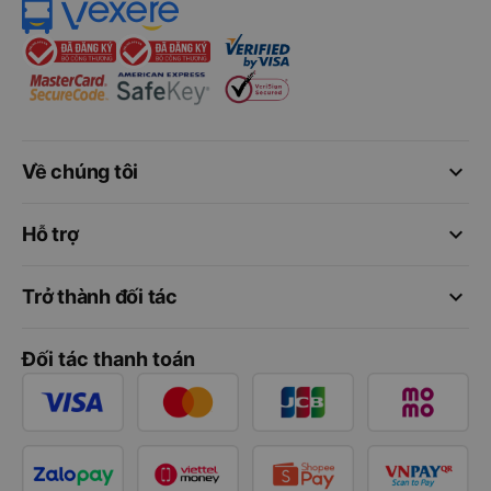
keyboard_arrow_down
Về chúng tôi
keyboard_arrow_down
Hỗ trợ
keyboard_arrow_down
Trở thành đối tác
Đối tác thanh toán