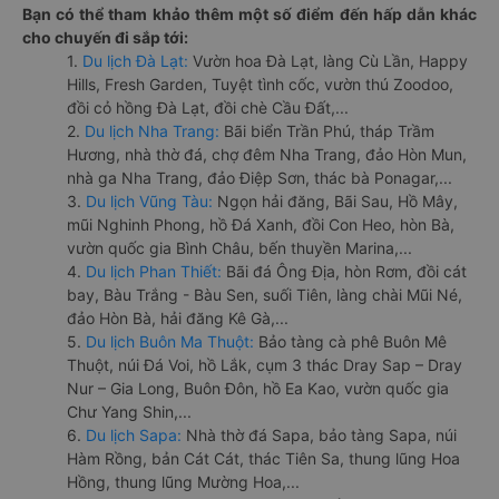
Bạn có thể tham khảo thêm một số điểm đến hấp dẫn khác
cho chuyến đi sắp tới:
1.
Du lịch Đà Lạt:
Vườn hoa Đà Lạt, làng Cù Lần, Happy
Hills, Fresh Garden, Tuyệt tình cốc, vườn thú Zoodoo,
đồi cỏ hồng Đà Lạt, đồi chè Cầu Đất,...
2.
Du lịch Nha Trang:
Bãi biển Trần Phú, tháp Trầm
Hương, nhà thờ đá, chợ đêm Nha Trang, đảo Hòn Mun,
nhà ga Nha Trang, đảo Điệp Sơn, thác bà Ponagar,...
3.
Du lịch Vũng Tàu:
Ngọn hải đăng, Bãi Sau, Hồ Mây,
mũi Nghinh Phong, hồ Đá Xanh, đồi Con Heo, hòn Bà,
vườn quốc gia Bình Châu, bến thuyền Marina,...
4.
Du lịch Phan Thiết:
Bãi đá Ông Địa, hòn Rơm, đồi cát
bay, Bàu Trắng - Bàu Sen, suối Tiên, làng chài Mũi Né,
đảo Hòn Bà, hải đăng Kê Gà,...
5.
Du lịch Buôn Ma Thuột:
Bảo tàng cà phê Buôn Mê
Thuột, núi Đá Voi, hồ Lắk, cụm 3 thác Dray Sap – Dray
Nur – Gia Long, Buôn Đôn, hồ Ea Kao, vườn quốc gia
Chư Yang Shin,...
6.
Du lịch Sapa:
Nhà thờ đá Sapa, bảo tàng Sapa, núi
Hàm Rồng, bản Cát Cát, thác Tiên Sa, thung lũng Hoa
Hồng, thung lũng Mường Hoa,...