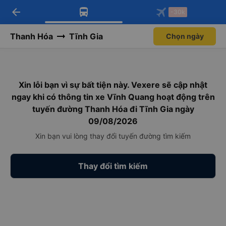
arrow_back
Tải app Vexere ngay!
Tải app Vexere
-30k
Mở app
Mở app
Nhận ưu đãi thành viên độc
-30k/ghế khi đặt vé máy bay qua
quyền
app
Thanh Hóa
Tĩnh Gia
Chọn ngày
Xin lỗi bạn vì sự bất tiện này. Vexere sẽ cập nhật
ngay khi có thông tin xe Vĩnh Quang hoạt động trên
tuyến đường Thanh Hóa đi Tĩnh Gia ngày
09/08/2026
Xin bạn vui lòng thay đổi tuyến đường tìm kiếm
Thay đổi tìm kiếm