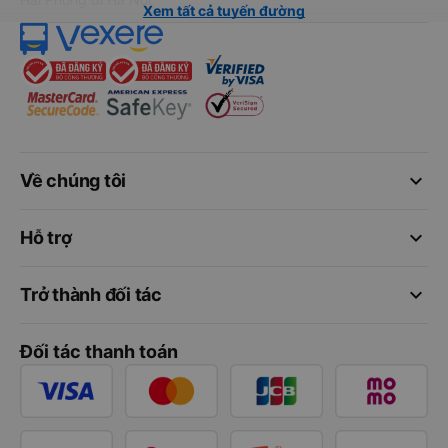
Xem tất cả tuyến đường
keyboard_arrow_down
Về chúng tôi
keyboard_arrow_down
Hỗ trợ
keyboard_arrow_down
Trở thành đối tác
Đối tác thanh toán