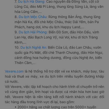
7.
Du lịch Hà Giang:
Cao nguyên đá Đồng Văn, cột cờ
Lũng Cú, đèo Mã Pí Lèng, thung lũng Sủng Là, làng văn
hóa Lũng Cẩm,...
8.
Du lịch Mộc Châu:
Rừng thông Bản Áng, thung lũng
mận Nà Ka, đồi chè Mộc Châu, thác Dải Yếm, bản Pa
Phách, hang dơi, khu du lịch Happy Land,...
9.
Du lịch Hải Phòng:
Biển Đồ Sơn, đảo Hòn Dấu, vịnh
Lan Hạ, đảo Bạch Long Vỹ, núi Voi, khu di tích Tràng
Kênh,...
10.
Du lịch Nghệ An:
Biển Cửa Lò, đảo Lan Châu, vườn
quốc gia Pù Mát, đồi chè Thanh Chương, đảo Hòn Ngư,
cánh đồng hoa hướng dương, đồng cừu Nghệ An, biển
Thiên Cầm,...
Vexere.com
là hệ thống hỗ trợ đặt vé xe khách, máy bay, tàu
hoả và thuê xe máy, xe du lịch trên nhiều tuyến đường khắp
cả nước.
Với Vexere, việc lập kế hoạch cho hành trình di chuyển trở nên
vô cùng đơn giản, linh hoạt và được cá nhân hóa hơn bao giờ
hết. Vexere hiện là nền tảng kết nối hành khách với các đối
tác hàng đầu trong lĩnh vực đi lại, bao gồm:
• 2000+ hãng xe chất lượng cao trên 5000+ tuyến