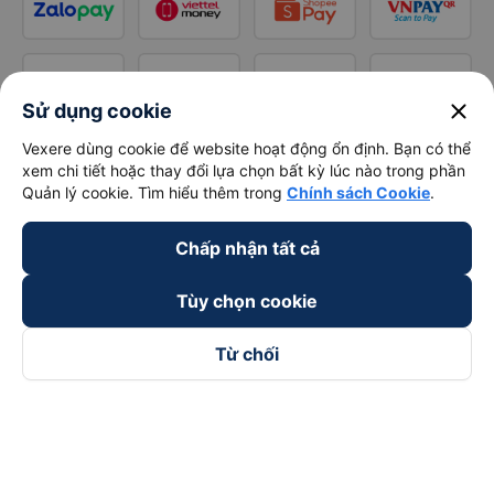
close
Sử dụng cookie
Vexere dùng cookie để website hoạt động ổn định. Bạn có thể
xem chi tiết hoặc thay đổi lựa chọn bất kỳ lúc nào trong phần
Quản lý cookie. Tìm hiểu thêm trong
Chính sách Cookie
.
Chấp nhận tất cả
Tùy chọn cookie
Từ chối
Theo dõi chúng tôi trên
Facebook
Tiktok
Youtube
Công ty TNHH Thương Mại Dịch Vụ Vexere