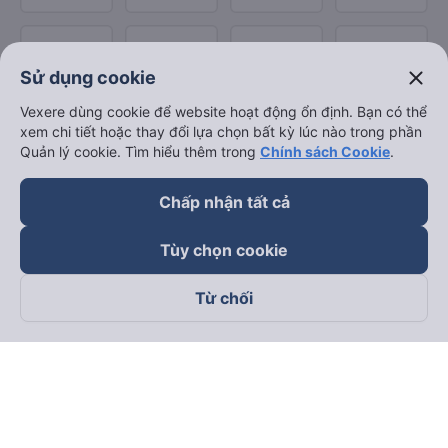
close
Sử dụng cookie
Vexere dùng cookie để website hoạt động ổn định. Bạn có thể
xem chi tiết hoặc thay đổi lựa chọn bất kỳ lúc nào trong phần
Quản lý cookie. Tìm hiểu thêm trong
Chính sách Cookie
.
Chấp nhận tất cả
Tùy chọn cookie
Từ chối
Theo dõi chúng tôi trên
Facebook
Tiktok
Youtube
Công ty TNHH Thương Mại Dịch Vụ Vexere