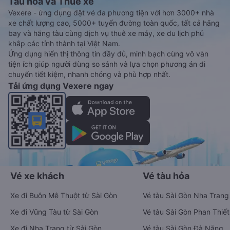
Tàu hoả và Thuê xe
Vexere - ứng dụng đặt vé đa phương tiện với hơn 3000+ nhà
xe chất lượng cao, 5000+ tuyến đường toàn quốc, tất cả hãng
bay và hãng tàu cùng dịch vụ thuê xe máy, xe du lịch phủ
khắp các tỉnh thành tại Việt Nam.
Ứng dụng hiển thị thông tin đầy đủ, minh bạch cùng vô vàn
tiện ích giúp người dùng so sánh và lựa chọn phương án di
chuyển tiết kiệm, nhanh chóng và phù hợp nhất.
Tải ứng dụng Vexere ngay
Vé xe khách
Vé tàu hỏa
Xe đi Buôn Mê Thuột từ Sài Gòn
Vé tàu Sài Gòn Nha Trang
Xe đi Vũng Tàu từ Sài Gòn
Vé tàu Sài Gòn Phan Thiết
Xe đi Nha Trang từ Sài Gòn
Vé tàu Sài Gòn Đà Nẵng