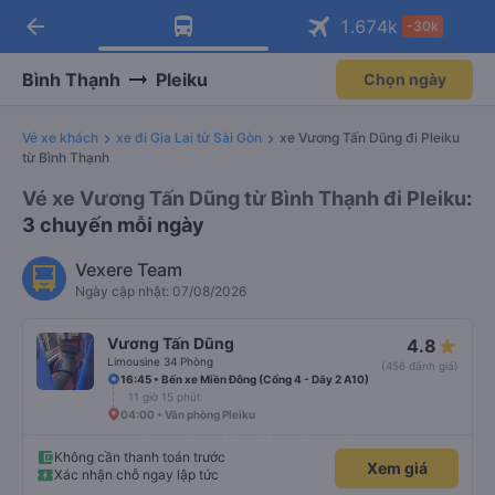
arrow_back
Tải app Vexere ngay!
Tải app Vexere
1.674
k
-30k
Mở app
Mở app
Nhận ưu đãi thành viên độc
-30k/ghế khi đặt vé máy bay qua
quyền
app
Bình Thạnh
Pleiku
Chọn ngày
Vé xe khách
xe đi Gia Lai từ Sài Gòn
xe Vương Tấn Dũng đi Pleiku
từ Bình Thạnh
Vé xe Vương Tấn Dũng từ Bình Thạnh đi Pleiku
:
3 chuyến mỗi ngày
Vexere Team
Ngày cập nhật: 07/08/2026
Vương Tấn Dũng
4.8
Limousine 34 Phòng
(456 đánh giá)
16:45 • Bến xe Miền Đông (Cổng 4 - Dãy 2 A10)
11 giờ 15 phút
04:00 • Văn phòng Pleiku
Không cần thanh toán trước
Xem giá
Xác nhận chỗ ngay lập tức