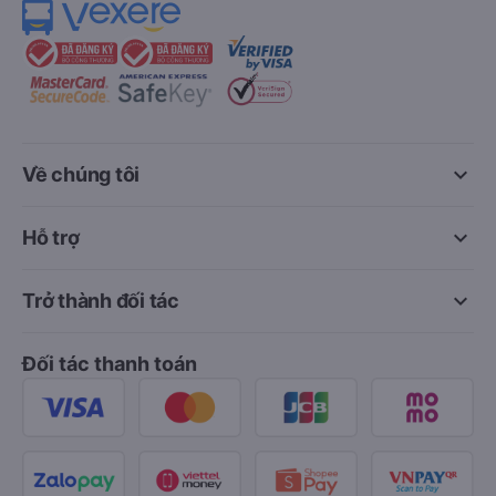
keyboard_arrow_down
Về chúng tôi
keyboard_arrow_down
Hỗ trợ
keyboard_arrow_down
Trở thành đối tác
Đối tác thanh toán