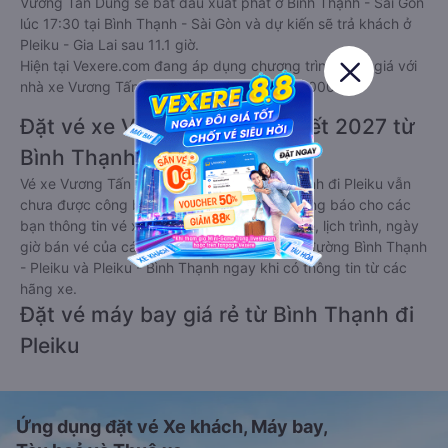
Vương Tấn Dũng sẽ bắt đầu xuất phát ở Bình Thạnh - Sài Gòn
lúc 17:30 tại Bình Thạnh - Sài Gòn và dự kiến sẽ trả khách ở
Pleiku - Gia Lai sau 11.1 giờ.
Hiện tại Vexere.com đang áp dụng chương trình giảm giá với
nhà xe Vương Tấn Dũng với giá vé chỉ từ 390000 đ
Đặt vé xe Vương Tấn Dũng Tết 2027 từ
Bình Thạnh đi Pleiku
Vé xe Vương Tấn Dũng tết 2027 từ Bình Thạnh đi Pleiku vẫn
chưa được công bố. Vexere.com sẽ sớm thông báo cho các
bạn thông tin vé xe Tết 2027 bao gồm giá vé, lịch trình, ngày
giờ bán vé của các hãng xe khách đi tuyến đường Bình Thạnh
- Pleiku và Pleiku - Bình Thạnh ngay khi có thông tin từ các
hãng xe.
Đặt vé máy bay giá rẻ từ Bình Thạnh đi
Pleiku
Ứng dụng đặt vé Xe khách, Máy bay,