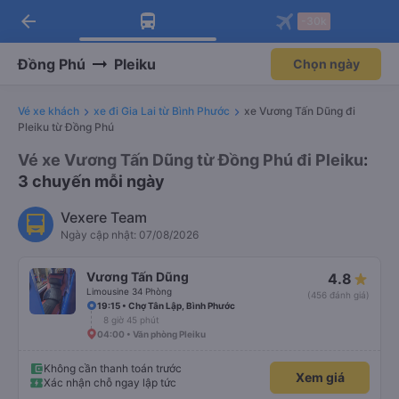
arrow_back
Tải app Vexere ngay!
Tải app Vexere
-30k
Mở app
Mở app
Nhận ưu đãi thành viên độc
-30k/ghế khi đặt vé máy bay qua
quyền
app
Đồng Phú
Pleiku
Chọn ngày
Vé xe khách
xe đi Gia Lai từ Bình Phước
xe Vương Tấn Dũng đi
Pleiku từ Đồng Phú
Vé xe Vương Tấn Dũng từ Đồng Phú đi Pleiku
:
3 chuyến mỗi ngày
Vexere Team
Ngày cập nhật: 07/08/2026
Vương Tấn Dũng
4.8
Limousine 34 Phòng
(456 đánh giá)
19:15 • Chợ Tân Lập, Bình Phước
8 giờ 45 phút
04:00 • Văn phòng Pleiku
Không cần thanh toán trước
Xem giá
Xác nhận chỗ ngay lập tức