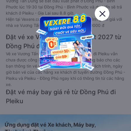
Vương Tấn Dũng sẽ bắt đầu xuất phát ở Đồng Phú - Bình
Phước lúc 19:30 tại Đồng Phú - Bình Phước và dự kiến sẽ trả
khách ở Pleiku - Gia Lai sau 8.8 giờ.
Hiện tại Vexere.com đang áp dụng chương trình giảm giá với
nhà xe Vương Tấn Dũng với giá vé chỉ từ 390000 đ
Đặt vé xe Vương Tấn Dũng Tết 2027 từ
Đồng Phú đi Pleiku
Vé xe Vương Tấn Dũng tết 2027 từ Đồng Phú đi Pleiku vẫn
chưa được công bố. Vexere.com sẽ sớm thông báo cho các
bạn thông tin vé xe Tết 2027 bao gồm giá vé, lịch trình, ngày
giờ bán vé của các hãng xe khách đi tuyến đường Đồng Phú -
Pleiku và Pleiku - Đồng Phú ngay khi có thông tin từ các hãng
xe.
Đặt vé máy bay giá rẻ từ Đồng Phú đi
Pleiku
Ứng dụng đặt vé Xe khách, Máy bay,