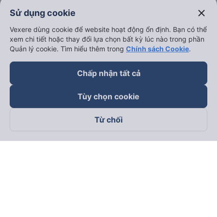
close
Sử dụng cookie
Vexere dùng cookie để website hoạt động ổn định. Bạn có thể
xem chi tiết hoặc thay đổi lựa chọn bất kỳ lúc nào trong phần
Quản lý cookie. Tìm hiểu thêm trong
Chính sách Cookie
.
Chấp nhận tất cả
Tùy chọn cookie
Từ chối
Theo dõi chúng tôi trên
Facebook
Tiktok
Youtube
Công ty TNHH Thương Mại Dịch Vụ Vexere