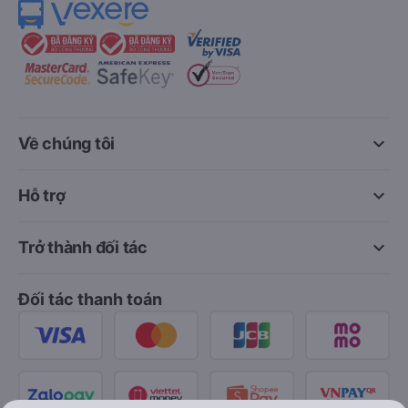
keyboard_arrow_down
Về chúng tôi
keyboard_arrow_down
Hỗ trợ
keyboard_arrow_down
Trở thành đối tác
Đối tác thanh toán