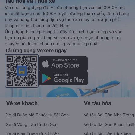
Tàu hoả và Thuê xe
Vexere - ứng dụng đặt vé đa phương tiện với hơn 3000+ nhà
xe chất lượng cao, 5000+ tuyến đường toàn quốc, tất cả hãng
bay và hãng tàu cùng dịch vụ thuê xe máy, xe du lịch phủ
khắp các tỉnh thành tại Việt Nam.
Ứng dụng hiển thị thông tin đầy đủ, minh bạch cùng vô vàn
tiện ích giúp người dùng so sánh và lựa chọn phương án di
chuyển tiết kiệm, nhanh chóng và phù hợp nhất.
Tải ứng dụng Vexere ngay
Vé xe khách
Vé tàu hỏa
Xe đi Buôn Mê Thuột từ Sài Gòn
Vé tàu Sài Gòn Nha Trang
Xe đi Vũng Tàu từ Sài Gòn
Vé tàu Sài Gòn Phan Thiết
Xe đi Nha Trang từ Sài Gòn
Vé tàu Sài Gòn Đà Nẵng