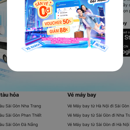
Ứng dụng hiển thị thông tin đầy 
người dùng so sánh và lựa chọn 
chóng và phù hợp nhất.
Tải ứng dụng Vexere ngay
 tàu hỏa
Vé máy bay
tàu Sài Gòn Nha Trang
Vé Máy bay từ Hà Nội đi Sài Gòn
tàu Sài Gòn Phan Thiết
Vé Máy bay từ Sài Gòn đi Nha T
tàu Sài Gòn Đà Nẵng
Vé Máy bay từ Sài Gòn đi Hà Nội