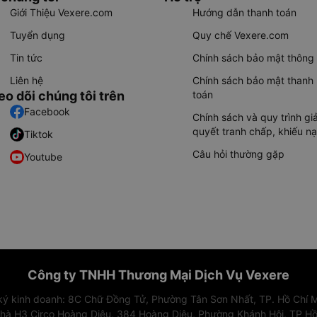
Giới Thiệu Vexere.com
Hướng dẫn thanh toán
Tuyển dụng
Quy chế Vexere.com
Tin tức
Chính sách bảo mật thông 
Liên hệ
Chính sách bảo mật thanh
eo dõi chúng tôi trên
toán
Facebook
Chính sách và quy trình giả
quyết tranh chấp, khiếu nạ
Tiktok
Câu hỏi thường gặp
Youtube
Công ty TNHH Thương Mại Dịch Vụ Vexere
 ký kinh doanh: 8C Chữ Đồng Tử, Phường Tân Sơn Nhất, TP. Hồ Chí M
nhà H3 Circo Hoàng Diệu, 384 Hoàng Diệu, Phường Khánh Hội, TP Hồ