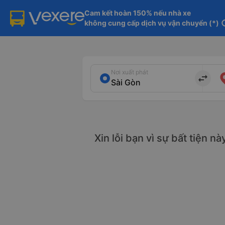
Cam kết hoàn 150% nếu nhà xe

không cung cấp dịch vụ vận chuyển (*)
in
Nơi xuất phát
import_export
Xin lỗi bạn vì sự bất tiện n