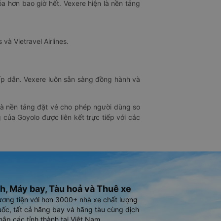
óa hơn bao giờ hết. Vexere hiện là nền tảng
 và Vietravel Airlines.
hấp dẫn. Vexere luôn sẵn sàng đồng hành và
 là nền tảng đặt vé cho phép người dùng so
 của Goyolo được liên kết trực tiếp với các
h, Máy bay, Tàu hoả và Thuê xe
ương tiện với hơn 3000+ nhà xe chất lượng
ốc, tất cả hãng bay và hãng tàu cùng dịch
hắp các tỉnh thành tại Việt Nam.