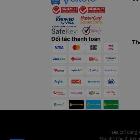
Đối tác thanh toán
Th
Địa chỉ đăng
Địa chỉ
:
Lầu 2, toà 