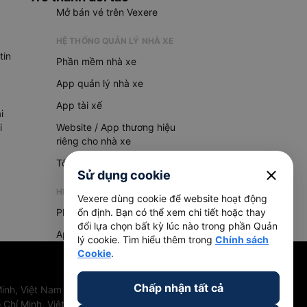
Mở bán vé trên Vexere
HỆ THỐNG QUẢN LÝ NHÀ XE
tin
Phần mềm nhà xe
App quản lý nhà xe
App tài xế
i
i
Website / App thương hiệu
riêng cho nhà xe
Tổng đài AI
close
Sử dụng cookie
HỆ THỐNG QUẢN LÝ HÀNG HOÁ
Vexere dùng cookie để website hoạt động
Phần mềm quản lý hàng hoá
ổn định. Bạn có thể xem chi tiết hoặc thay
đổi lựa chọn bất kỳ lúc nào trong phần Quản
App quản lý hàng hoá
lý cookie. Tìm hiểu thêm trong
Chính sách
Cookie
.
Chấp nhận tất cả
inh, Việt Nam
 Chí Minh, Việt Nam