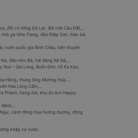
o, đồi cỏ hồng Đà Lạt, đồi chè Cầu Đất,...
 nhà ga Nha Trang, đảo Điệp Sơn, thác bà
à, vườn quốc gia Bình Châu, bến thuyền
 Né, đảo Hòn Bà, hải đăng Kê Gà,...
y Nur – Gia Long, Buôn Đôn, hồ Ea Kao,
Hoa Hồng, thung lũng Mường Hoa,...
văn hóa Lũng Cẩm,...
a Phách, hang dơi, khu du lịch Happy
 Kênh,...
n Ngư, cánh đồng hoa hướng dương, đồng
đường khắp cả nước.