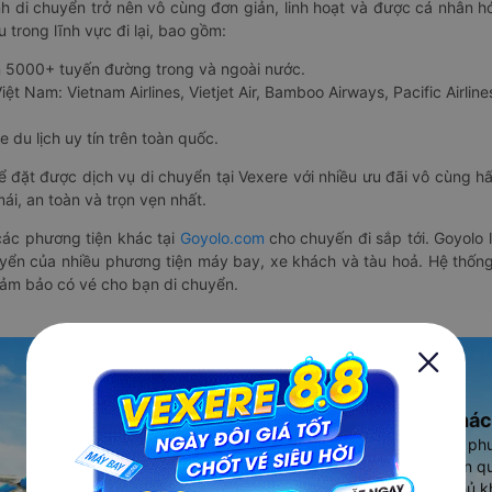
nh di chuyển trở nên vô cùng đơn giản, linh hoạt và được cá nhân h
 trong lĩnh vực đi lại, bao gồm:
n 5000+ tuyến đường trong và ngoài nước.
ệt Nam: Vietnam Airlines, Vietjet Air, Bamboo Airways, Pacific Airlines
 du lịch uy tín trên toàn quốc.
thể đặt được dịch vụ di chuyển tại Vexere với nhiều ưu đãi vô cùng 
i, an toàn và trọn vẹn nhất.
ác phương tiện khác tại
Goyolo.com
cho chuyến đi sắp tới. Goyolo
huyển của nhiều phương tiện máy bay, xe khách và tàu hoả. Hệ thống
đảm bảo có vé cho bạn di chuyển.
Ứng dụng đặt vé Xe khác
Vexere - ứng dụng đặt vé đa ph
cao, 5000+ tuyến đường toàn qu
vụ thuê xe máy, xe du lịch phủ k