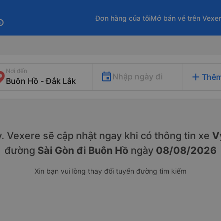
Đơn hàng của tôi
Mở bán vé trên Vexe
fo
Nơi đến
add
Nhập ngày đi
Thêm
ày. Vexere sẽ cập nhật ngay khi có thông tin xe
Vy
đường
Sài Gòn đi Buôn Hồ
ngày
08/08/2026
Xin bạn vui lòng thay đổi tuyến đường tìm kiếm