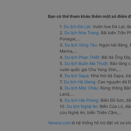
Bạn có thể tham khảo thêm một số điểm đế
1.
Du lịch Đà Lạt:
Vườn hoa Đà Lạt, là
2.
Du lịch Nha Trang:
Bãi biển Trần 
Ponagar,...
3.
Du lịch Vũng Tàu:
Ngọn hải đăng, 
Marina,...
4.
Du lịch Phan Thiết:
Bãi đá Ông Địa,
5.
Du lịch Buôn Ma Thuột:
Bảo tàng c
vườn quốc gia Chư Yang Shin,...
6.
Du lịch Sapa:
Nhà thờ đá Sapa, bả
7.
Du lịch Hà Giang:
Cao nguyên đá Đồ
8.
Du lịch Mộc Châu:
Rừng thông Bản 
Land,...
9.
Du lịch Hải Phòng:
Biển Đồ Sơn, đả
10.
Du lịch Nghệ An:
Biển Cửa Lò, đ
cừu Nghệ An, biển Thiên Cầm,...
Vexere.com
là hệ thống hỗ trợ đặt vé xe k