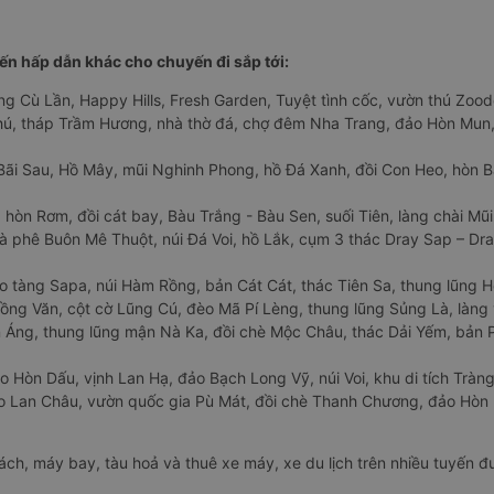
n hấp dẫn khác cho chuyến đi sắp tới:
ng Cù Lần, Happy Hills, Fresh Garden, Tuyệt tình cốc, vườn thú Zoodo
Phú, tháp Trầm Hương, nhà thờ đá, chợ đêm Nha Trang, đảo Hòn Mun,
Bãi Sau, Hồ Mây, mũi Nghinh Phong, hồ Đá Xanh, đồi Con Heo, hòn B
 hòn Rơm, đồi cát bay, Bàu Trắng - Bàu Sen, suối Tiên, làng chài Mũi
à phê Buôn Mê Thuột, núi Đá Voi, hồ Lắk, cụm 3 thác Dray Sap – Dra
o tàng Sapa, núi Hàm Rồng, bản Cát Cát, thác Tiên Sa, thung lũng 
ng Văn, cột cờ Lũng Cú, đèo Mã Pí Lèng, thung lũng Sủng Là, làng 
Áng, thung lũng mận Nà Ka, đồi chè Mộc Châu, thác Dải Yếm, bản P
o Hòn Dấu, vịnh Lan Hạ, đảo Bạch Long Vỹ, núi Voi, khu di tích Tràng
ảo Lan Châu, vườn quốc gia Pù Mát, đồi chè Thanh Chương, đảo Hò
hách, máy bay, tàu hoả và thuê xe máy, xe du lịch trên nhiều tuyến 