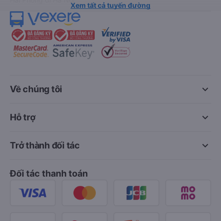
Xem tất cả tuyến đường
keyboard_arrow_down
Về chúng tôi
keyboard_arrow_down
Hỗ trợ
keyboard_arrow_down
Trở thành đối tác
Đối tác thanh toán