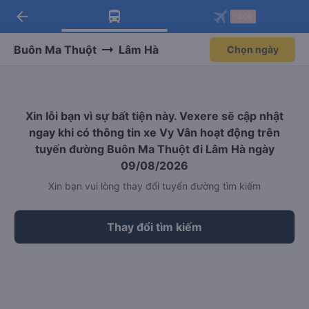
arrow_back
Tải app Vexere ngay!
Tải app Vexere
-30k
Mở app
Mở app
Nhận ưu đãi thành viên độc
-30k/ghế khi đặt vé máy bay qua
quyền
app
Buôn Ma Thuột
Lâm Hà
Chọn ngày
Xin lỗi bạn vì sự bất tiện này. Vexere sẽ cập nhật
ngay khi có thông tin xe Vy Vân hoạt động trên
tuyến đường Buôn Ma Thuột đi Lâm Hà ngày
09/08/2026
Xin bạn vui lòng thay đổi tuyến đường tìm kiếm
Thay đổi tìm kiếm