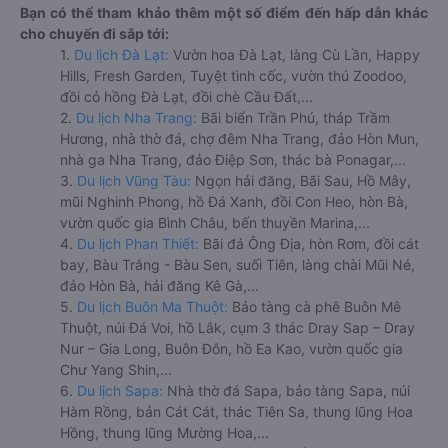
Bạn có thể tham khảo thêm một số điểm đến hấp dẫn khác
cho chuyến đi sắp tới:
1.
Du lịch Đà Lạt:
Vườn hoa Đà Lạt, làng Cù Lần, Happy
Hills, Fresh Garden, Tuyệt tình cốc, vườn thú Zoodoo,
đồi cỏ hồng Đà Lạt, đồi chè Cầu Đất,...
2.
Du lịch Nha Trang:
Bãi biển Trần Phú, tháp Trầm
Hương, nhà thờ đá, chợ đêm Nha Trang, đảo Hòn Mun,
nhà ga Nha Trang, đảo Điệp Sơn, thác bà Ponagar,...
3.
Du lịch Vũng Tàu:
Ngọn hải đăng, Bãi Sau, Hồ Mây,
mũi Nghinh Phong, hồ Đá Xanh, đồi Con Heo, hòn Bà,
vườn quốc gia Bình Châu, bến thuyền Marina,...
4.
Du lịch Phan Thiết:
Bãi đá Ông Địa, hòn Rơm, đồi cát
bay, Bàu Trắng - Bàu Sen, suối Tiên, làng chài Mũi Né,
đảo Hòn Bà, hải đăng Kê Gà,...
5.
Du lịch Buôn Ma Thuột:
Bảo tàng cà phê Buôn Mê
Thuột, núi Đá Voi, hồ Lắk, cụm 3 thác Dray Sap – Dray
Nur – Gia Long, Buôn Đôn, hồ Ea Kao, vườn quốc gia
Chư Yang Shin,...
6.
Du lịch Sapa:
Nhà thờ đá Sapa, bảo tàng Sapa, núi
Hàm Rồng, bản Cát Cát, thác Tiên Sa, thung lũng Hoa
Hồng, thung lũng Mường Hoa,...