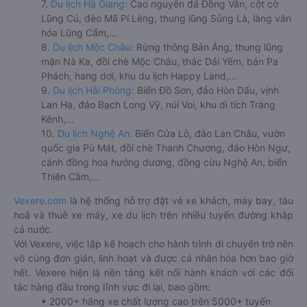
7.
Du lịch Hà Giang:
Cao nguyên đá Đồng Văn, cột cờ
Lũng Cú, đèo Mã Pí Lèng, thung lũng Sủng Là, làng văn
hóa Lũng Cẩm,...
8.
Du lịch Mộc Châu:
Rừng thông Bản Áng, thung lũng
mận Nà Ka, đồi chè Mộc Châu, thác Dải Yếm, bản Pa
Phách, hang dơi, khu du lịch Happy Land,...
9.
Du lịch Hải Phòng:
Biển Đồ Sơn, đảo Hòn Dấu, vịnh
Lan Hạ, đảo Bạch Long Vỹ, núi Voi, khu di tích Tràng
Kênh,...
10.
Du lịch Nghệ An:
Biển Cửa Lò, đảo Lan Châu, vườn
quốc gia Pù Mát, đồi chè Thanh Chương, đảo Hòn Ngư,
cánh đồng hoa hướng dương, đồng cừu Nghệ An, biển
Thiên Cầm,...
Vexere.com
là hệ thống hỗ trợ đặt vé xe khách, máy bay, tàu
hoả và thuê xe máy, xe du lịch trên nhiều tuyến đường khắp
cả nước.
Với Vexere, việc lập kế hoạch cho hành trình di chuyển trở nên
vô cùng đơn giản, linh hoạt và được cá nhân hóa hơn bao giờ
hết. Vexere hiện là nền tảng kết nối hành khách với các đối
tác hàng đầu trong lĩnh vực đi lại, bao gồm:
• 2000+ hãng xe chất lượng cao trên 5000+ tuyến