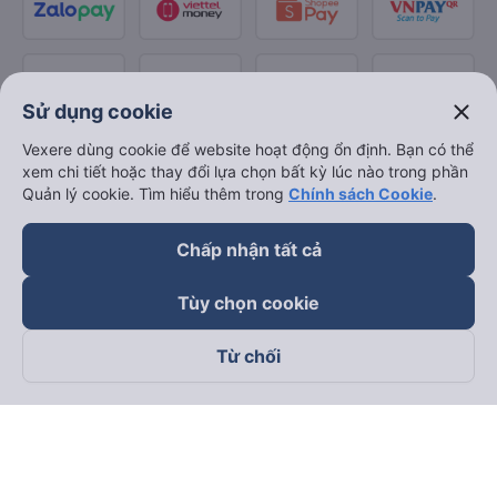
close
Sử dụng cookie
Vexere dùng cookie để website hoạt động ổn định. Bạn có thể
xem chi tiết hoặc thay đổi lựa chọn bất kỳ lúc nào trong phần
Quản lý cookie. Tìm hiểu thêm trong
Chính sách Cookie
.
Chấp nhận tất cả
Tùy chọn cookie
Từ chối
Theo dõi chúng tôi trên
Facebook
Tiktok
Youtube
Công ty TNHH Thương Mại Dịch Vụ Vexere