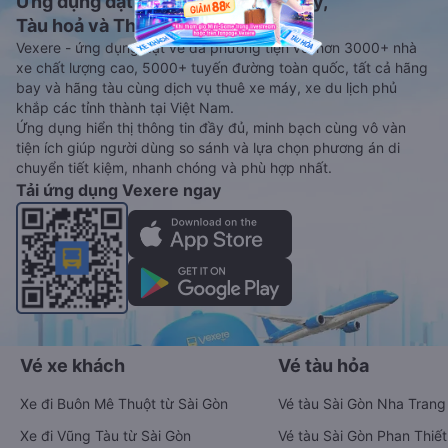
Ứng dụng đặt vé Xe khách, Máy bay,
Tàu hoả và Thuê xe
Vexere - ứng dụng đặt vé đa phương tiện với hơn 3000+ nhà
xe chất lượng cao, 5000+ tuyến đường toàn quốc, tất cả hãng
bay và hãng tàu cùng dịch vụ thuê xe máy, xe du lịch phủ
khắp các tỉnh thành tại Việt Nam.
Ứng dụng hiển thị thông tin đầy đủ, minh bạch cùng vô vàn
tiện ích giúp người dùng so sánh và lựa chọn phương án di
chuyển tiết kiệm, nhanh chóng và phù hợp nhất.
Tải ứng dụng Vexere ngay
Vé xe khách
Vé tàu hỏa
Xe đi Buôn Mê Thuột từ Sài Gòn
Vé tàu Sài Gòn Nha Trang
Xe đi Vũng Tàu từ Sài Gòn
Vé tàu Sài Gòn Phan Thiết