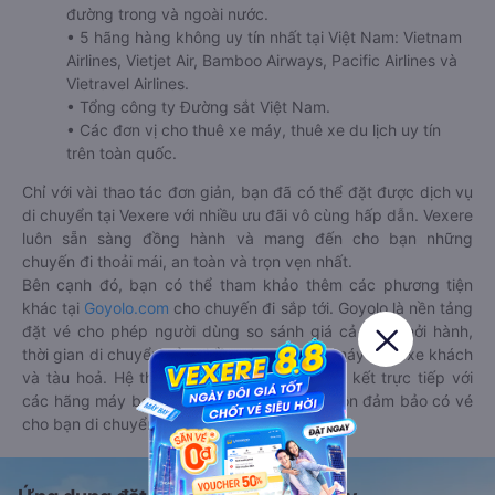
đường trong và ngoài nước.
• 5 hãng hàng không uy tín nhất tại Việt Nam: Vietnam
Airlines, Vietjet Air, Bamboo Airways, Pacific Airlines và
Vietravel Airlines.
• Tổng công ty Đường sắt Việt Nam.
• Các đơn vị cho thuê xe máy, thuê xe du lịch uy tín
trên toàn quốc.
Chỉ với vài thao tác đơn giản, bạn đã có thể đặt được dịch vụ
di chuyển tại Vexere với nhiều ưu đãi vô cùng hấp dẫn. Vexere
luôn sẵn sàng đồng hành và mang đến cho bạn những
chuyến đi thoải mái, an toàn và trọn vẹn nhất.
Bên cạnh đó, bạn có thể tham khảo thêm các phương tiện
khác tại
Goyolo.com
cho chuyến đi sắp tới. Goyolo là nền tảng
đặt vé cho phép người dùng so sánh giá cả, giờ khởi hành,
thời gian di chuyển của nhiều phương tiện máy bay, xe khách
và tàu hoả. Hệ thống của Goyolo được liên kết trực tiếp với
các hãng máy bay, xe khách và tàu hoả, luôn đảm bảo có vé
cho bạn di chuyển.