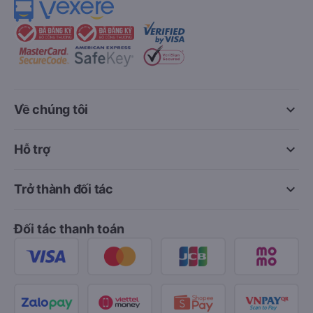
keyboard_arrow_down
Về chúng tôi
keyboard_arrow_down
Hỗ trợ
keyboard_arrow_down
Trở thành đối tác
Đối tác thanh toán