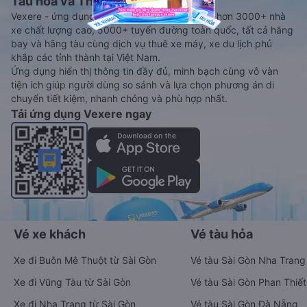
Tàu hoả và Thuê xe
Vexere - ứng dụng đặt vé đa phương tiện với hơn 3000+ nhà
xe chất lượng cao, 5000+ tuyến đường toàn quốc, tất cả hãng
bay và hãng tàu cùng dịch vụ thuê xe máy, xe du lịch phủ
khắp các tỉnh thành tại Việt Nam.
Ứng dụng hiển thị thông tin đầy đủ, minh bạch cùng vô vàn
tiện ích giúp người dùng so sánh và lựa chọn phương án di
chuyển tiết kiệm, nhanh chóng và phù hợp nhất.
Tải ứng dụng Vexere ngay
Vé xe khách
Vé tàu hỏa
Xe đi Buôn Mê Thuột từ Sài Gòn
Vé tàu Sài Gòn Nha Trang
Xe đi Vũng Tàu từ Sài Gòn
Vé tàu Sài Gòn Phan Thiết
Xe đi Nha Trang từ Sài Gòn
Vé tàu Sài Gòn Đà Nẵng