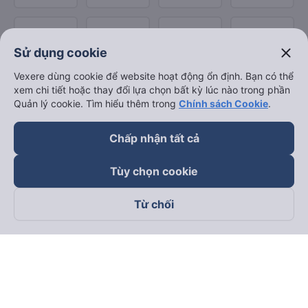
close
Sử dụng cookie
Vexere dùng cookie để website hoạt động ổn định. Bạn có thể
xem chi tiết hoặc thay đổi lựa chọn bất kỳ lúc nào trong phần
Quản lý cookie. Tìm hiểu thêm trong
Chính sách Cookie
.
Chấp nhận tất cả
Tùy chọn cookie
Từ chối
Theo dõi chúng tôi trên
Facebook
Tiktok
Youtube
Công ty TNHH Thương Mại Dịch Vụ Vexere