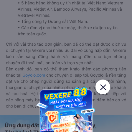
• 5 hãng hàng không uy tín nhất tại Việt Nam: Vietnam
Airlines, Vietjet Air, Bamboo Airways, Pacific Airlines và
Vietravel Airlines.
• Tổng công ty Đường sắt Việt Nam.
• Các đơn vị cho thuê xe máy, thuê xe du lịch uy tín
trên toàn quốc.
Chỉ với vài thao tác đơn giản, bạn đã có thể đặt được dịch vụ
di chuyển tại Vexere với nhiều ưu đãi vô cùng hấp dẫn. Vexere
luôn sẵn sàng đồng hành và mang đến cho bạn những
chuyến đi thoải mái, an toàn và trọn vẹn nhất.
Bên cạnh đó, bạn có thể tham khảo thêm các phương tiện
khác tại
Goyolo.com
cho chuyến đi sắp tới. Goyolo là nền tảng
đặt vé cho phép người dùng so sánh giá cả, giờ khởi hành,
thời gian di chuyển của nhiều phương tiện máy bay, xe khách
và tàu hoả. Hệ thống của Goyolo được liên kết trực tiếp với
các hãng máy bay, xe khách và tàu hoả, luôn đảm bảo có vé
cho bạn di chuyển.
Ứng dụng đặt vé Xe khách, Máy bay,