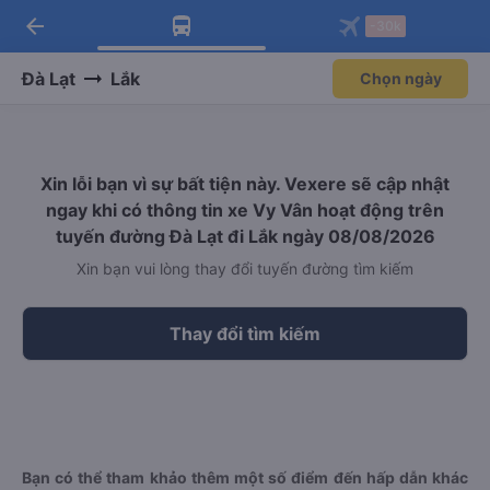
arrow_back
Tải app Vexere ngay!
Tải app Vexere
-30k
Mở app
Mở app
Nhận ưu đãi thành viên độc
-30k/ghế khi đặt vé máy bay qua
quyền
app
Đà Lạt
Lắk
Chọn ngày
Xin lỗi bạn vì sự bất tiện này. Vexere sẽ cập nhật
ngay khi có thông tin xe Vy Vân hoạt động trên
tuyến đường Đà Lạt đi Lắk ngày 08/08/2026
Xin bạn vui lòng thay đổi tuyến đường tìm kiếm
Thay đổi tìm kiếm
Bạn có thể tham khảo thêm một số điểm đến hấp dẫn khác