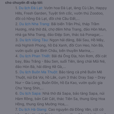
cho chuyến đi sắp tới:
1.
Du lịch Đà Lạt:
Vườn hoa Đà Lạt, làng Cù Lần, Happy
Hills, Fresh Garden, Tuyệt tình cốc, vườn thú Zoodoo,
đồi cỏ hồng Đà Lạt, đồi chè Cầu Đất,...
2.
Du lịch Nha Trang:
Bãi biển Trần Phú, tháp Trầm
Hương, nhà thờ đá, chợ đêm Nha Trang, đảo Hòn Mun,
nhà ga Nha Trang, đảo Điệp Sơn, thác bà Ponagar,...
3.
Du lịch Vũng Tàu:
Ngọn hải đăng, Bãi Sau, Hồ Mây,
mũi Nghinh Phong, hồ Đá Xanh, đồi Con Heo, hòn Bà,
vườn quốc gia Bình Châu, bến thuyền Marina,...
4.
Du lịch Phan Thiết:
Bãi đá Ông Địa, hòn Rơm, đồi cát
bay, Bàu Trắng - Bàu Sen, suối Tiên, làng chài Mũi Né,
đảo Hòn Bà, hải đăng Kê Gà,...
5.
Du lịch Buôn Ma Thuột:
Bảo tàng cà phê Buôn Mê
Thuột, núi Đá Voi, hồ Lắk, cụm 3 thác Dray Sap – Dray
Nur – Gia Long, Buôn Đôn, hồ Ea Kao, vườn quốc gia
Chư Yang Shin,...
6.
Du lịch Sapa:
Nhà thờ đá Sapa, bảo tàng Sapa, núi
Hàm Rồng, bản Cát Cát, thác Tiên Sa, thung lũng Hoa
Hồng, thung lũng Mường Hoa,...
7.
Du lịch Hà Giang:
Cao nguyên đá Đồng Văn, cột cờ