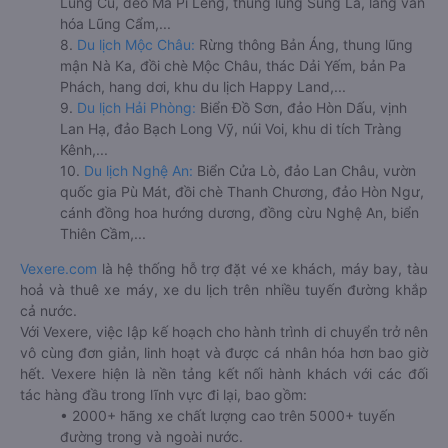
Lũng Cú, đèo Mã Pí Lèng, thung lũng Sủng Là, làng văn
hóa Lũng Cẩm,...
8.
Du lịch Mộc Châu:
Rừng thông Bản Áng, thung lũng
mận Nà Ka, đồi chè Mộc Châu, thác Dải Yếm, bản Pa
Phách, hang dơi, khu du lịch Happy Land,...
9.
Du lịch Hải Phòng:
Biển Đồ Sơn, đảo Hòn Dấu, vịnh
Lan Hạ, đảo Bạch Long Vỹ, núi Voi, khu di tích Tràng
Kênh,...
10.
Du lịch Nghệ An:
Biển Cửa Lò, đảo Lan Châu, vườn
quốc gia Pù Mát, đồi chè Thanh Chương, đảo Hòn Ngư,
cánh đồng hoa hướng dương, đồng cừu Nghệ An, biển
Thiên Cầm,...
Vexere.com
là hệ thống hỗ trợ đặt vé xe khách, máy bay, tàu
hoả và thuê xe máy, xe du lịch trên nhiều tuyến đường khắp
cả nước.
Với Vexere, việc lập kế hoạch cho hành trình di chuyển trở nên
vô cùng đơn giản, linh hoạt và được cá nhân hóa hơn bao giờ
hết. Vexere hiện là nền tảng kết nối hành khách với các đối
tác hàng đầu trong lĩnh vực đi lại, bao gồm:
• 2000+ hãng xe chất lượng cao trên 5000+ tuyến
đường trong và ngoài nước.