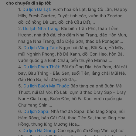
cho chuyến đi sắp tới:
1.
Du lịch Đà Lạt:
Vườn hoa Đà Lạt, làng Cù Lần, Happy
Hills, Fresh Garden, Tuyệt tình cốc, vườn thú Zoodoo,
đồi cỏ hồng Đà Lạt, đồi chè Cầu Đất,...
2.
Du lịch Nha Trang:
Bãi biển Trần Phú, tháp Trầm
Hương, nhà thờ đá, chợ đêm Nha Trang, đảo Hòn Mun,
nhà ga Nha Trang, đảo Điệp Sơn, thác bà Ponagar,...
3.
Du lịch Vũng Tàu:
Ngọn hải đăng, Bãi Sau, Hồ Mây,
mũi Nghinh Phong, hồ Đá Xanh, đồi Con Heo, hòn Bà,
vườn quốc gia Bình Châu, bến thuyền Marina,...
4.
Du lịch Phan Thiết:
Bãi đá Ông Địa, hòn Rơm, đồi cát
bay, Bàu Trắng - Bàu Sen, suối Tiên, làng chài Mũi Né,
đảo Hòn Bà, hải đăng Kê Gà,...
5.
Du lịch Buôn Ma Thuột:
Bảo tàng cà phê Buôn Mê
Thuột, núi Đá Voi, hồ Lắk, cụm 3 thác Dray Sap – Dray
Nur – Gia Long, Buôn Đôn, hồ Ea Kao, vườn quốc gia
Chư Yang Shin,...
6.
Du lịch Sapa:
Nhà thờ đá Sapa, bảo tàng Sapa, núi
Hàm Rồng, bản Cát Cát, thác Tiên Sa, thung lũng Hoa
Hồng, thung lũng Mường Hoa,...
7.
Du lịch Hà Giang:
Cao nguyên đá Đồng Văn, cột cờ