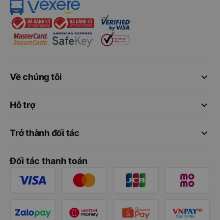
keyboard_arrow_down
Về chúng tôi
keyboard_arrow_down
Hỗ trợ
keyboard_arrow_down
Trở thành đối tác
Đối tác thanh toán