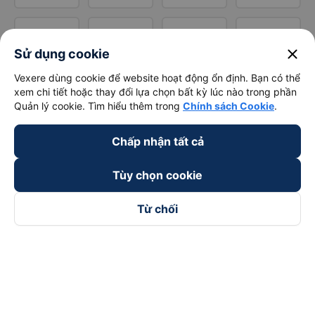
close
Sử dụng cookie
Vexere dùng cookie để website hoạt động ổn định. Bạn có thể
xem chi tiết hoặc thay đổi lựa chọn bất kỳ lúc nào trong phần
Quản lý cookie. Tìm hiểu thêm trong
Chính sách Cookie
.
Chấp nhận tất cả
Tùy chọn cookie
Từ chối
Theo dõi chúng tôi trên
Facebook
Tiktok
Youtube
Công ty TNHH Thương Mại Dịch Vụ Vexere