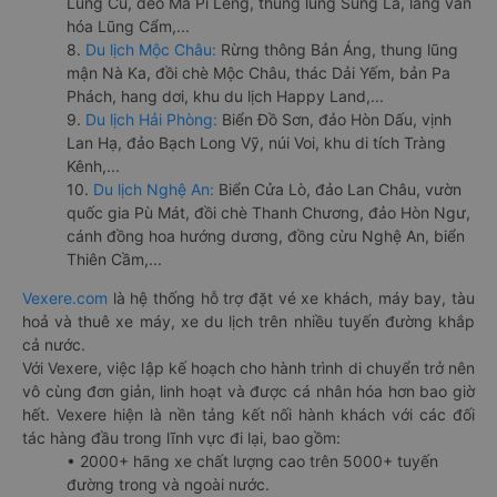
Lũng Cú, đèo Mã Pí Lèng, thung lũng Sủng Là, làng văn
hóa Lũng Cẩm,...
8.
Du lịch Mộc Châu:
Rừng thông Bản Áng, thung lũng
mận Nà Ka, đồi chè Mộc Châu, thác Dải Yếm, bản Pa
Phách, hang dơi, khu du lịch Happy Land,...
9.
Du lịch Hải Phòng:
Biển Đồ Sơn, đảo Hòn Dấu, vịnh
Lan Hạ, đảo Bạch Long Vỹ, núi Voi, khu di tích Tràng
Kênh,...
10.
Du lịch Nghệ An:
Biển Cửa Lò, đảo Lan Châu, vườn
quốc gia Pù Mát, đồi chè Thanh Chương, đảo Hòn Ngư,
cánh đồng hoa hướng dương, đồng cừu Nghệ An, biển
Thiên Cầm,...
Vexere.com
là hệ thống hỗ trợ đặt vé xe khách, máy bay, tàu
hoả và thuê xe máy, xe du lịch trên nhiều tuyến đường khắp
cả nước.
Với Vexere, việc lập kế hoạch cho hành trình di chuyển trở nên
vô cùng đơn giản, linh hoạt và được cá nhân hóa hơn bao giờ
hết. Vexere hiện là nền tảng kết nối hành khách với các đối
tác hàng đầu trong lĩnh vực đi lại, bao gồm:
• 2000+ hãng xe chất lượng cao trên 5000+ tuyến
đường trong và ngoài nước.