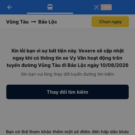
arrow_back
Tải app Vexere ngay!
Tải app Vexere
-30k
Mở app
Mở app
Nhận ưu đãi thành viên độc
-30k/ghế khi đặt vé máy bay qua
quyền
app
Vũng Tàu
Bảo Lộc
Chọn ngày
Xin lỗi bạn vì sự bất tiện này. Vexere sẽ cập nhật
ngay khi có thông tin xe Vy Vân hoạt động trên
tuyến đường Vũng Tàu đi Bảo Lộc ngày 10/08/2026
Xin bạn vui lòng thay đổi tuyến đường tìm kiếm
Thay đổi tìm kiếm
Bạn có thể tham khảo thêm một số điểm đến hấp dẫn khác