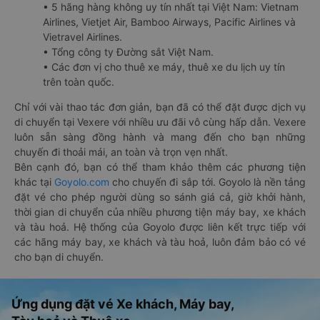
• 5 hãng hàng không uy tín nhất tại Việt Nam: Vietnam
Airlines, Vietjet Air, Bamboo Airways, Pacific Airlines và
Vietravel Airlines.
• Tổng công ty Đường sắt Việt Nam.
• Các đơn vị cho thuê xe máy, thuê xe du lịch uy tín
trên toàn quốc.
Chỉ với vài thao tác đơn giản, bạn đã có thể đặt được dịch vụ
di chuyển tại Vexere với nhiều ưu đãi vô cùng hấp dẫn. Vexere
luôn sẵn sàng đồng hành và mang đến cho bạn những
chuyến đi thoải mái, an toàn và trọn vẹn nhất.
Bên cạnh đó, bạn có thể tham khảo thêm các phương tiện
khác tại
Goyolo.com
cho chuyến đi sắp tới. Goyolo là nền tảng
đặt vé cho phép người dùng so sánh giá cả, giờ khởi hành,
thời gian di chuyển của nhiều phương tiện máy bay, xe khách
và tàu hoả. Hệ thống của Goyolo được liên kết trực tiếp với
các hãng máy bay, xe khách và tàu hoả, luôn đảm bảo có vé
cho bạn di chuyển.
Ứng dụng đặt vé Xe khách, Máy bay,