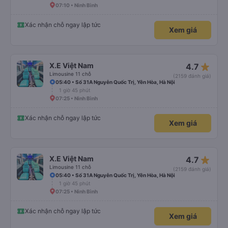
07:10 • Ninh Bình
Xác nhận chỗ ngay lập tức
Xem giá
star_rate
X.E Việt Nam
4.7
Limousine 11 chỗ
(2159 đánh giá)
05:40 • Số 31A Nguyễn Quốc Trị, Yên Hòa, Hà Nội
1 giờ 45 phút
07:25 • Ninh Bình
Xác nhận chỗ ngay lập tức
Xem giá
star_rate
X.E Việt Nam
4.7
Limousine 11 chỗ
(2159 đánh giá)
05:40 • Số 31A Nguyễn Quốc Trị, Yên Hòa, Hà Nội
1 giờ 45 phút
07:25 • Ninh Bình
Xác nhận chỗ ngay lập tức
Xem giá