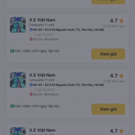
star_rate
X.E Việt Nam
4.7
Limousine 11 chỗ
(2159 đánh giá)
06:40 • Số 31A Nguyễn Quốc Trị, Yên Hòa, Hà Nội
1 giờ 45 phút
08:25 • Ninh Bình
Xác nhận chỗ ngay lập tức
Xem giá
star_rate
X.E Việt Nam
4.7
Limousine 11 chỗ
(2159 đánh giá)
06:40 • Số 31A Nguyễn Quốc Trị, Yên Hòa, Hà Nội
1 giờ 45 phút
08:25 • Ninh Bình
Xác nhận chỗ ngay lập tức
Xem giá
star_rate
X.E Việt Nam
4.7