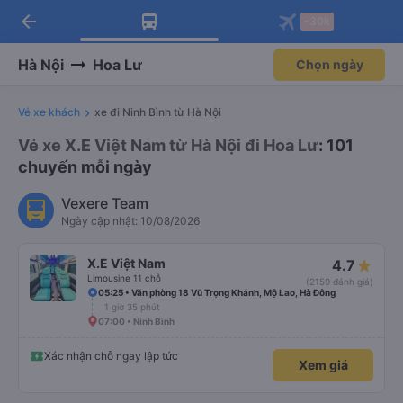
arrow_back
Tải app Vexere ngay!
Tải app Vexere
-30k
Mở app
Mở app
Nhận ưu đãi thành viên độc
-30k/ghế khi đặt vé máy bay qua
quyền
app
Hà Nội
Hoa Lư
Chọn ngày
Vé xe khách
xe đi Ninh Bình từ Hà Nội
Vé xe X.E Việt Nam từ Hà Nội đi Hoa Lư
: 101
chuyến mỗi ngày
Vexere Team
Ngày cập nhật: 10/08/2026
X.E Việt Nam
4.7
Limousine 11 chỗ
(2159 đánh giá)
05:25 • Văn phòng 18 Vũ Trọng Khánh, Mộ Lao, Hà Đông
1 giờ 35 phút
07:00 • Ninh Bình
Xác nhận chỗ ngay lập tức
Xem giá