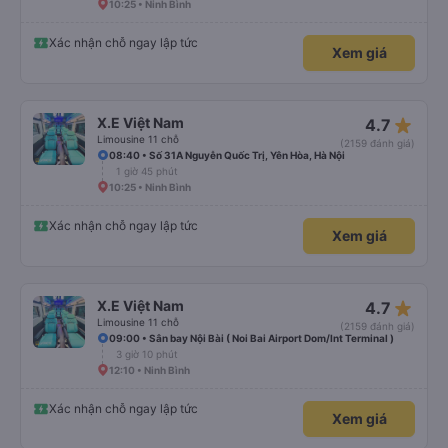
10:25 • Ninh Bình
Xác nhận chỗ ngay lập tức
Xem giá
star_rate
X.E Việt Nam
4.7
Limousine 11 chỗ
(2159 đánh giá)
08:40 • Số 31A Nguyễn Quốc Trị, Yên Hòa, Hà Nội
1 giờ 45 phút
10:25 • Ninh Bình
Xác nhận chỗ ngay lập tức
Xem giá
star_rate
X.E Việt Nam
4.7
Limousine 11 chỗ
(2159 đánh giá)
09:00 • Sân bay Nội Bài ( Noi Bai Airport Dom/Int Terminal )
3 giờ 10 phút
12:10 • Ninh Bình
Xác nhận chỗ ngay lập tức
Xem giá