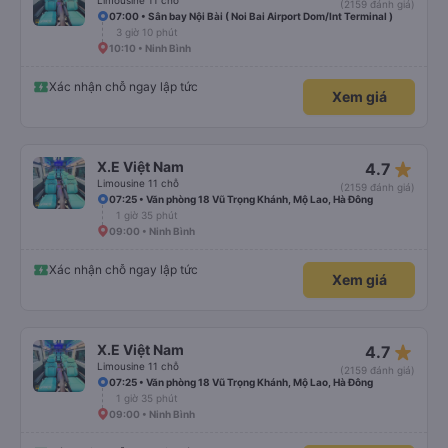
Limousine 11 chỗ
(2159 đánh giá)
07:00 • Sân bay Nội Bài ( Noi Bai Airport Dom/Int Terminal )
3 giờ 10 phút
10:10 • Ninh Bình
Xác nhận chỗ ngay lập tức
Xem giá
star_rate
X.E Việt Nam
4.7
Limousine 11 chỗ
(2159 đánh giá)
07:25 • Văn phòng 18 Vũ Trọng Khánh, Mộ Lao, Hà Đông
1 giờ 35 phút
09:00 • Ninh Bình
Xác nhận chỗ ngay lập tức
Xem giá
star_rate
X.E Việt Nam
4.7
Limousine 11 chỗ
(2159 đánh giá)
07:25 • Văn phòng 18 Vũ Trọng Khánh, Mộ Lao, Hà Đông
1 giờ 35 phút
09:00 • Ninh Bình