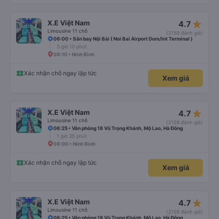
star_rate
X.E Việt Nam
4.7
Limousine 11 chỗ
(2159 đánh giá)
06:00 • Sân bay Nội Bài ( Noi Bai Airport Dom/Int Terminal )
3 giờ 10 phút
09:10 • Ninh Bình
Xác nhận chỗ ngay lập tức
Xem giá
star_rate
X.E Việt Nam
4.7
Limousine 11 chỗ
(2159 đánh giá)
06:25 • Văn phòng 18 Vũ Trọng Khánh, Mộ Lao, Hà Đông
1 giờ 35 phút
08:00 • Ninh Bình
Xác nhận chỗ ngay lập tức
Xem giá
star_rate
X.E Việt Nam
4.7
Limousine 11 chỗ
(2159 đánh giá)
06:25 • Văn phòng 18 Vũ Trọng Khánh, Mộ Lao, Hà Đông