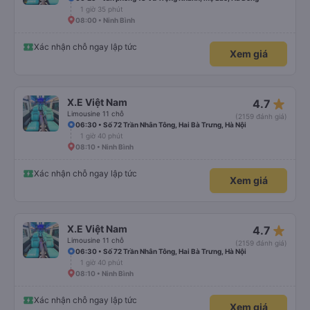
1 giờ 35 phút
08:00 • Ninh Bình
Xác nhận chỗ ngay lập tức
Xem giá
star_rate
X.E Việt Nam
4.7
Limousine 11 chỗ
(2159 đánh giá)
06:30 • Số 72 Trần Nhân Tông, Hai Bà Trưng, Hà Nội
1 giờ 40 phút
08:10 • Ninh Bình
Xác nhận chỗ ngay lập tức
Xem giá
star_rate
X.E Việt Nam
4.7
Limousine 11 chỗ
(2159 đánh giá)
06:30 • Số 72 Trần Nhân Tông, Hai Bà Trưng, Hà Nội
1 giờ 40 phút
08:10 • Ninh Bình
Xác nhận chỗ ngay lập tức
Xem giá