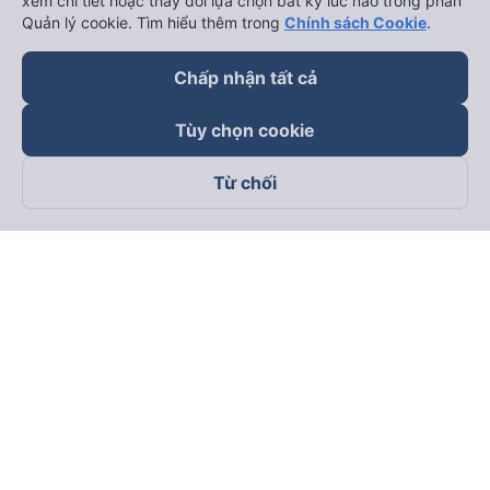
xem chi tiết hoặc thay đổi lựa chọn bất kỳ lúc nào trong phần
Quản lý cookie. Tìm hiểu thêm trong
Chính sách Cookie
.
Chấp nhận tất cả
Tùy chọn cookie
Từ chối
Theo dõi chúng tôi trên
Facebook
Tiktok
Youtube
Công ty TNHH Thương Mại Dịch Vụ Vexere
Địa chỉ đăng ký kinh doanh: 8C Chữ Đồng Tử, Phường Tân
Sơn Nhất, TP. Hồ Chí Minh, Việt Nam
Địa chỉ
:
Lầu 2, toà nhà H3 Circo Hoàng Diệu, 384 Hoàng Diệu,
Phường Khánh Hội, TP Hồ Chí Minh, Việt Nam
Tầng 3, toà nhà 101 Láng Hạ, 101 Láng Hạ, Phường Láng, TP.
Hà Nội, Việt Nam
Giấy chứng nhận ĐKKD số 0315133726 do Sở KH và ĐT TP.