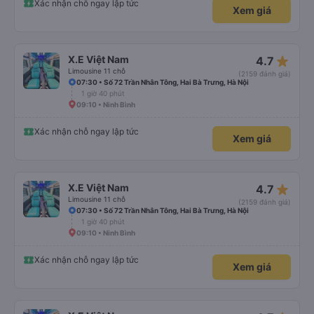
Xác nhận chỗ ngay lập tức
Xem giá
star_rate
X.E Việt Nam
4.7
Limousine 11 chỗ
(2159 đánh giá)
07:30 • Số 72 Trần Nhân Tông, Hai Bà Trưng, Hà Nội
1 giờ 40 phút
09:10 • Ninh Bình
Xác nhận chỗ ngay lập tức
Xem giá
star_rate
X.E Việt Nam
4.7
Limousine 11 chỗ
(2159 đánh giá)
07:30 • Số 72 Trần Nhân Tông, Hai Bà Trưng, Hà Nội
1 giờ 40 phút
09:10 • Ninh Bình
Xác nhận chỗ ngay lập tức
Xem giá