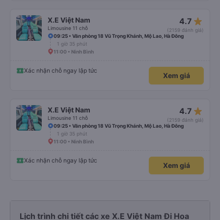
star_rate
X.E Việt Nam
4.7
Limousine 11 chỗ
(2159 đánh giá)
09:25 • Văn phòng 18 Vũ Trọng Khánh, Mộ Lao, Hà Đông
1 giờ 35 phút
11:00 • Ninh Bình
Xác nhận chỗ ngay lập tức
Xem giá
star_rate
X.E Việt Nam
4.7
Limousine 11 chỗ
(2159 đánh giá)
09:25 • Văn phòng 18 Vũ Trọng Khánh, Mộ Lao, Hà Đông
1 giờ 35 phút
11:00 • Ninh Bình
Xác nhận chỗ ngay lập tức
Xem giá
Lịch trình chi tiết các xe X.E Việt Nam Đi Hoa