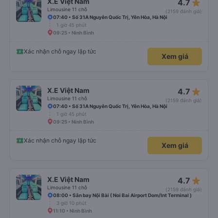
star_rate
X.E Việt Nam
4.7
Limousine 11 chỗ
(2159 đánh giá)
07:40 • Số 31A Nguyễn Quốc Trị, Yên Hòa, Hà Nội
1 giờ 45 phút
09:25 • Ninh Bình
Xác nhận chỗ ngay lập tức
Xem giá
star_rate
X.E Việt Nam
4.7
Limousine 11 chỗ
(2159 đánh giá)
07:40 • Số 31A Nguyễn Quốc Trị, Yên Hòa, Hà Nội
1 giờ 45 phút
09:25 • Ninh Bình
Xác nhận chỗ ngay lập tức
Xem giá
star_rate
X.E Việt Nam
4.7
Limousine 11 chỗ
(2159 đánh giá)
08:00 • Sân bay Nội Bài ( Noi Bai Airport Dom/Int Terminal )
3 giờ 10 phút
11:10 • Ninh Bình