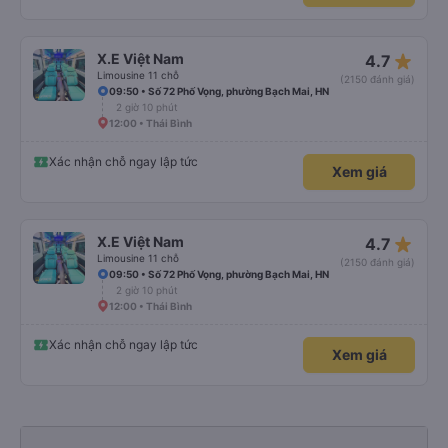
star_rate
X.E Việt Nam
4.7
Limousine 11 chỗ
(2150 đánh giá)
09:50 • Số 72 Phố Vọng, phường Bạch Mai, HN
2 giờ 10 phút
12:00 • Thái Bình
Xác nhận chỗ ngay lập tức
Xem giá
star_rate
X.E Việt Nam
4.7
Limousine 11 chỗ
(2150 đánh giá)
09:50 • Số 72 Phố Vọng, phường Bạch Mai, HN
2 giờ 10 phút
12:00 • Thái Bình
Xác nhận chỗ ngay lập tức
Xem giá