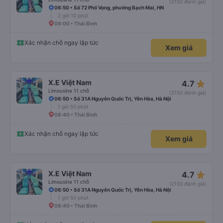
(2150 đánh giá)
06:50 • Số 72 Phố Vọng, phường Bạch Mai, HN
2 giờ 10 phút
09:00 • Thái Bình
Xác nhận chỗ ngay lập tức
Xem giá
star_rate
X.E Việt Nam
4.7
Limousine 11 chỗ
(2150 đánh giá)
06:50 • Số 31A Nguyễn Quốc Trị, Yên Hòa, Hà Nội
1 giờ 50 phút
08:40 • Thái Bình
Xác nhận chỗ ngay lập tức
Xem giá
star_rate
X.E Việt Nam
4.7
Limousine 11 chỗ
(2150 đánh giá)
06:50 • Số 31A Nguyễn Quốc Trị, Yên Hòa, Hà Nội
1 giờ 50 phút
08:40 • Thái Bình