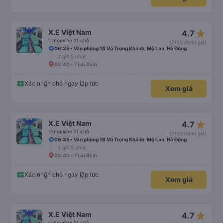
star_rate
X.E Việt Nam
4.7
Limousine 11 chỗ
(2150 đánh giá)
06:35 • Văn phòng 18 Vũ Trọng Khánh, Mộ Lao, Hà Đông
2 giờ 5 phút
08:40 • Thái Bình
Xác nhận chỗ ngay lập tức
Xem giá
star_rate
X.E Việt Nam
4.7
Limousine 11 chỗ
(2150 đánh giá)
06:35 • Văn phòng 18 Vũ Trọng Khánh, Mộ Lao, Hà Đông
2 giờ 5 phút
08:40 • Thái Bình
Xác nhận chỗ ngay lập tức
Xem giá
star_rate
X.E Việt Nam
4.7
Limousine 11 chỗ