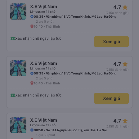
star_rate
X.E Việt Nam
4.7
Limousine 11 chỗ
(2150 đánh giá)
08:35 • Văn phòng 18 Vũ Trọng Khánh, Mộ Lao, Hà Đông
2 giờ 5 phút
10:40 • Thái Bình
Xác nhận chỗ ngay lập tức
Xem giá
star_rate
X.E Việt Nam
4.7
Limousine 11 chỗ
(2150 đánh giá)
08:35 • Văn phòng 18 Vũ Trọng Khánh, Mộ Lao, Hà Đông
2 giờ 5 phút
10:40 • Thái Bình
Xác nhận chỗ ngay lập tức
Xem giá
star_rate
X.E Việt Nam
4.7
Limousine 11 chỗ
(2150 đánh giá)
08:50 • Số 31A Nguyễn Quốc Trị, Yên Hòa, Hà Nội
1 giờ 50 phút