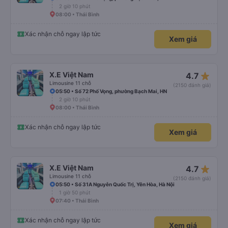
2 giờ 10 phút
08:00 • Thái Bình
Xác nhận chỗ ngay lập tức
Xem giá
star_rate
X.E Việt Nam
4.7
Limousine 11 chỗ
(2150 đánh giá)
05:50 • Số 72 Phố Vọng, phường Bạch Mai, HN
2 giờ 10 phút
08:00 • Thái Bình
Xác nhận chỗ ngay lập tức
Xem giá
star_rate
X.E Việt Nam
4.7
Limousine 11 chỗ
(2150 đánh giá)
05:50 • Số 31A Nguyễn Quốc Trị, Yên Hòa, Hà Nội
1 giờ 50 phút
07:40 • Thái Bình
Xác nhận chỗ ngay lập tức
Xem giá