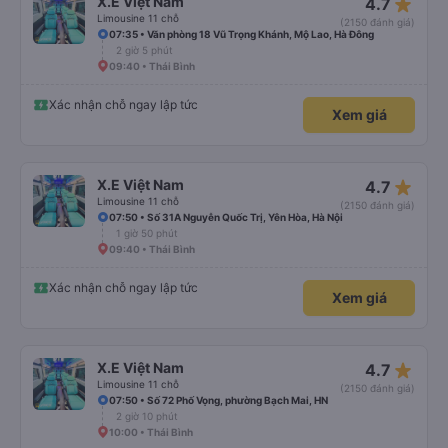
star_rate
X.E Việt Nam
4.7
Limousine 11 chỗ
(2150 đánh giá)
07:35 • Văn phòng 18 Vũ Trọng Khánh, Mộ Lao, Hà Đông
2 giờ 5 phút
09:40 • Thái Bình
Xác nhận chỗ ngay lập tức
Xem giá
star_rate
X.E Việt Nam
4.7
Limousine 11 chỗ
(2150 đánh giá)
07:50 • Số 31A Nguyễn Quốc Trị, Yên Hòa, Hà Nội
1 giờ 50 phút
09:40 • Thái Bình
Xác nhận chỗ ngay lập tức
Xem giá
star_rate
X.E Việt Nam
4.7
Limousine 11 chỗ
(2150 đánh giá)
07:50 • Số 72 Phố Vọng, phường Bạch Mai, HN
2 giờ 10 phút
10:00 • Thái Bình