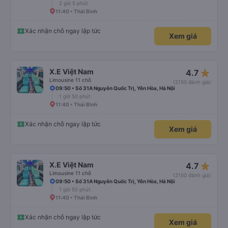
2 giờ 5 phút
11:40 • Thái Bình
Xác nhận chỗ ngay lập tức
Xem giá
star_rate
X.E Việt Nam
4.7
Limousine 11 chỗ
(2150 đánh giá)
09:50 • Số 31A Nguyễn Quốc Trị, Yên Hòa, Hà Nội
1 giờ 50 phút
11:40 • Thái Bình
Xác nhận chỗ ngay lập tức
Xem giá
star_rate
X.E Việt Nam
4.7
Limousine 11 chỗ
(2150 đánh giá)
09:50 • Số 31A Nguyễn Quốc Trị, Yên Hòa, Hà Nội
1 giờ 50 phút
11:40 • Thái Bình
Xác nhận chỗ ngay lập tức
Xem giá