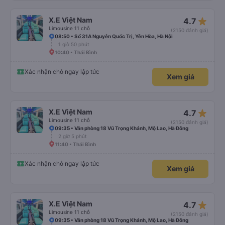
star_rate
X.E Việt Nam
4.7
Limousine 11 chỗ
(2150 đánh giá)
08:50 • Số 31A Nguyễn Quốc Trị, Yên Hòa, Hà Nội
1 giờ 50 phút
10:40 • Thái Bình
Xác nhận chỗ ngay lập tức
Xem giá
star_rate
X.E Việt Nam
4.7
Limousine 11 chỗ
(2150 đánh giá)
09:35 • Văn phòng 18 Vũ Trọng Khánh, Mộ Lao, Hà Đông
2 giờ 5 phút
11:40 • Thái Bình
Xác nhận chỗ ngay lập tức
Xem giá
star_rate
X.E Việt Nam
4.7
Limousine 11 chỗ
(2150 đánh giá)
09:35 • Văn phòng 18 Vũ Trọng Khánh, Mộ Lao, Hà Đông