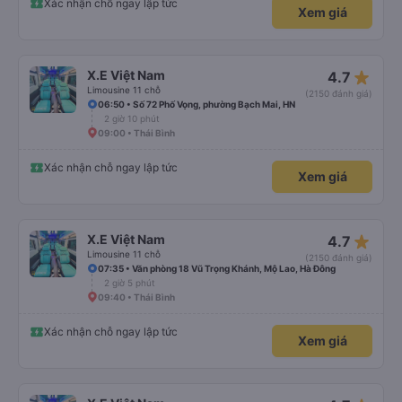
Xác nhận chỗ ngay lập tức
Xem giá
star_rate
X.E Việt Nam
4.7
Limousine 11 chỗ
(2150 đánh giá)
06:50 • Số 72 Phố Vọng, phường Bạch Mai, HN
2 giờ 10 phút
09:00 • Thái Bình
Xác nhận chỗ ngay lập tức
Xem giá
star_rate
X.E Việt Nam
4.7
Limousine 11 chỗ
(2150 đánh giá)
07:35 • Văn phòng 18 Vũ Trọng Khánh, Mộ Lao, Hà Đông
2 giờ 5 phút
09:40 • Thái Bình
Xác nhận chỗ ngay lập tức
Xem giá