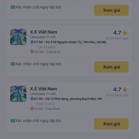
Xác nhận chỗ ngay lập tức
Xem giá
star_rate
X.E Việt Nam
4.7
Limousine 11 chỗ
(2150 đánh giá)
07:50 • Số 31A Nguyễn Quốc Trị, Yên Hòa, Hà Nội
1 giờ 50 phút
09:40 • Thái Bình
Xác nhận chỗ ngay lập tức
Xem giá
star_rate
X.E Việt Nam
4.7
Limousine 11 chỗ
(2150 đánh giá)
07:50 • Số 72 Phố Vọng, phường Bạch Mai, HN
2 giờ 10 phút
10:00 • Thái Bình
Xác nhận chỗ ngay lập tức
Xem giá