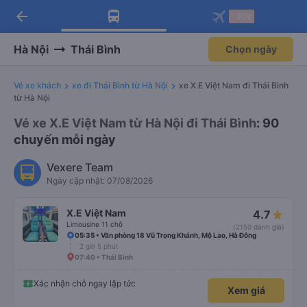
arrow_back
Tải app Vexere ngay!
Tải app Vexere
-30k
Mở app
Mở app
Nhận ưu đãi thành viên độc
-30k/ghế khi đặt vé máy bay qua
quyền
app
Hà Nội
Thái Bình
Chọn ngày
Vé xe khách
xe đi Thái Bình từ Hà Nội
xe X.E Việt Nam đi Thái Bình
từ Hà Nội
Vé xe X.E Việt Nam từ Hà Nội đi Thái Bình
: 90
chuyến mỗi ngày
Vexere Team
Ngày cập nhật: 07/08/2026
X.E Việt Nam
4.7
Limousine 11 chỗ
(2150 đánh giá)
05:35 • Văn phòng 18 Vũ Trọng Khánh, Mộ Lao, Hà Đông
2 giờ 5 phút
07:40 • Thái Bình
Xác nhận chỗ ngay lập tức
Xem giá