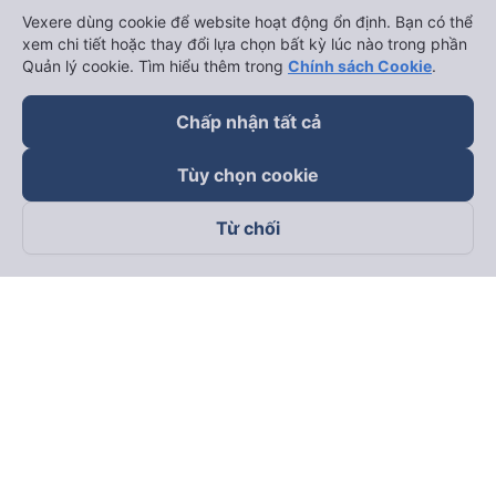
Vexere dùng cookie để website hoạt động ổn định. Bạn có thể
xem chi tiết hoặc thay đổi lựa chọn bất kỳ lúc nào trong phần
Quản lý cookie. Tìm hiểu thêm trong
Chính sách Cookie
.
Chấp nhận tất cả
Tùy chọn cookie
Từ chối
Theo dõi chúng tôi trên
Facebook
Tiktok
Youtube
Công ty TNHH Thương Mại Dịch Vụ Vexere
Địa chỉ đăng ký kinh doanh: 8C Chữ Đồng Tử, Phường Tân
Sơn Nhất, TP. Hồ Chí Minh, Việt Nam
Địa chỉ
:
Lầu 2, toà nhà H3 Circo Hoàng Diệu, 384 Hoàng Diệu,
Phường Khánh Hội, TP Hồ Chí Minh, Việt Nam
Tầng 3, toà nhà 101 Láng Hạ, 101 Láng Hạ, Phường Láng, TP.