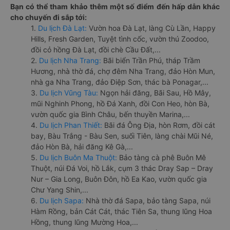
Bạn có thể tham khảo thêm một số điểm đến hấp dẫn khác
cho chuyến đi sắp tới:
1.
Du lịch Đà Lạt:
Vườn hoa Đà Lạt, làng Cù Lần, Happy
Hills, Fresh Garden, Tuyệt tình cốc, vườn thú Zoodoo,
đồi cỏ hồng Đà Lạt, đồi chè Cầu Đất,...
2.
Du lịch Nha Trang:
Bãi biển Trần Phú, tháp Trầm
Hương, nhà thờ đá, chợ đêm Nha Trang, đảo Hòn Mun,
nhà ga Nha Trang, đảo Điệp Sơn, thác bà Ponagar,...
3.
Du lịch Vũng Tàu:
Ngọn hải đăng, Bãi Sau, Hồ Mây,
mũi Nghinh Phong, hồ Đá Xanh, đồi Con Heo, hòn Bà,
vườn quốc gia Bình Châu, bến thuyền Marina,...
4.
Du lịch Phan Thiết:
Bãi đá Ông Địa, hòn Rơm, đồi cát
bay, Bàu Trắng - Bàu Sen, suối Tiên, làng chài Mũi Né,
đảo Hòn Bà, hải đăng Kê Gà,...
5.
Du lịch Buôn Ma Thuột:
Bảo tàng cà phê Buôn Mê
Thuột, núi Đá Voi, hồ Lắk, cụm 3 thác Dray Sap – Dray
Nur – Gia Long, Buôn Đôn, hồ Ea Kao, vườn quốc gia
Chư Yang Shin,...
6.
Du lịch Sapa:
Nhà thờ đá Sapa, bảo tàng Sapa, núi
Hàm Rồng, bản Cát Cát, thác Tiên Sa, thung lũng Hoa
Hồng, thung lũng Mường Hoa,...