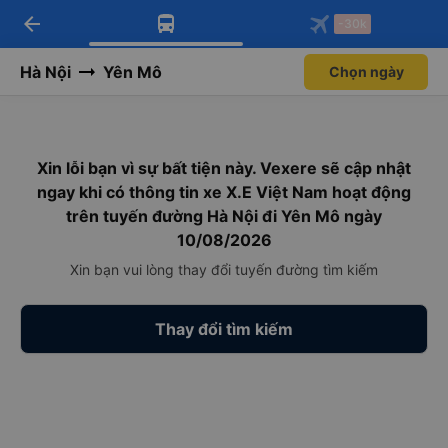
arrow_back
Tải app Vexere ngay!
Tải app Vexere
-30k
Mở app
Mở app
Nhận ưu đãi thành viên độc
-30k/ghế khi đặt vé máy bay qua
quyền
app
Hà Nội
Yên Mô
Chọn ngày
Xin lỗi bạn vì sự bất tiện này. Vexere sẽ cập nhật
ngay khi có thông tin xe X.E Việt Nam hoạt động
trên tuyến đường Hà Nội đi Yên Mô ngày
10/08/2026
Xin bạn vui lòng thay đổi tuyến đường tìm kiếm
Thay đổi tìm kiếm