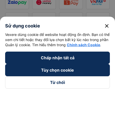
close
Sử dụng cookie
Vexere dùng cookie để website hoạt động ổn định. Bạn có thể
xem chi tiết hoặc thay đổi lựa chọn bất kỳ lúc nào trong phần
Quản lý cookie. Tìm hiểu thêm trong
Chính sách Cookie
.
Chấp nhận tất cả
Tùy chọn cookie
Từ chối
Theo dõi chúng tôi trên
Facebook
Tiktok
Youtube
Công ty TNHH Thương Mại Dịch Vụ Vexere