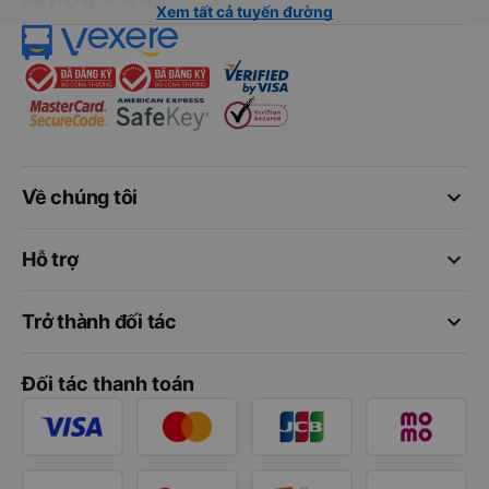
Xem tất cả tuyến đường
keyboard_arrow_down
Về chúng tôi
keyboard_arrow_down
Hỗ trợ
keyboard_arrow_down
Trở thành đối tác
Đối tác thanh toán