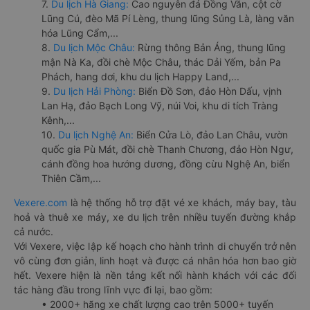
7.
Du lịch Hà Giang:
Cao nguyên đá Đồng Văn, cột cờ
Lũng Cú, đèo Mã Pí Lèng, thung lũng Sủng Là, làng văn
hóa Lũng Cẩm,...
8.
Du lịch Mộc Châu:
Rừng thông Bản Áng, thung lũng
mận Nà Ka, đồi chè Mộc Châu, thác Dải Yếm, bản Pa
Phách, hang dơi, khu du lịch Happy Land,...
9.
Du lịch Hải Phòng:
Biển Đồ Sơn, đảo Hòn Dấu, vịnh
Lan Hạ, đảo Bạch Long Vỹ, núi Voi, khu di tích Tràng
Kênh,...
10.
Du lịch Nghệ An:
Biển Cửa Lò, đảo Lan Châu, vườn
quốc gia Pù Mát, đồi chè Thanh Chương, đảo Hòn Ngư,
cánh đồng hoa hướng dương, đồng cừu Nghệ An, biển
Thiên Cầm,...
Vexere.com
là hệ thống hỗ trợ đặt vé xe khách, máy bay, tàu
hoả và thuê xe máy, xe du lịch trên nhiều tuyến đường khắp
cả nước.
Với Vexere, việc lập kế hoạch cho hành trình di chuyển trở nên
vô cùng đơn giản, linh hoạt và được cá nhân hóa hơn bao giờ
hết. Vexere hiện là nền tảng kết nối hành khách với các đối
tác hàng đầu trong lĩnh vực đi lại, bao gồm:
• 2000+ hãng xe chất lượng cao trên 5000+ tuyến