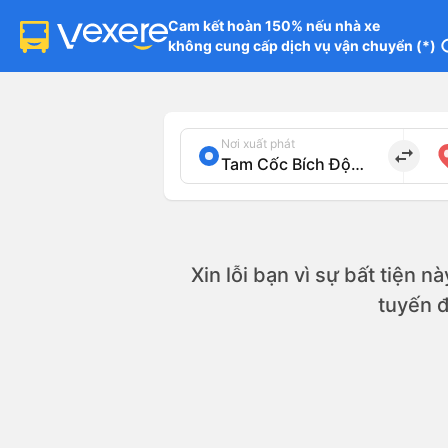
Cam kết hoàn 150% nếu nhà xe

không cung cấp dịch vụ vận chuyển (*)
in
Nơi xuất phát
import_export
Xin lỗi bạn vì sự bất tiện n
tuyến 