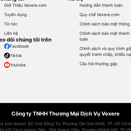
Giới Thiệu Vexere.com
Hướng dẫn thanh toán
Tuyển dụng
Quy chế Vexere.com
Tin tức
Chính sách bảo mật thông 
Liên hệ
Chính sách bảo mật thanh
eo dõi chúng tôi trên
toán
Facebook
Chính sách và quy trình giả
quyết tranh chấp, khiếu nạ
Tiktok
Câu hỏi thường gặp
Youtube
Công ty TNHH Thương Mại Dịch Vụ Vexere
 ký kinh doanh: 8C Chữ Đồng Tử, Phường Tân Sơn Nhất, TP. Hồ Chí M
nhà H3 Circo Hoàng Diệu, 384 Hoàng Diệu, Phường Khánh Hội, TP Hồ