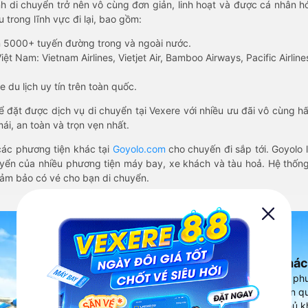
nh di chuyển trở nên vô cùng đơn giản, linh hoạt và được cá nhân h
 trong lĩnh vực đi lại, bao gồm:
n 5000+ tuyến đường trong và ngoài nước.
ệt Nam: Vietnam Airlines, Vietjet Air, Bamboo Airways, Pacific Airlines
 du lịch uy tín trên toàn quốc.
thể đặt được dịch vụ di chuyển tại Vexere với nhiều ưu đãi vô cùng 
i, an toàn và trọn vẹn nhất.
ác phương tiện khác tại
Goyolo.com
cho chuyến đi sắp tới. Goyolo
huyển của nhiều phương tiện máy bay, xe khách và tàu hoả. Hệ thống
đảm bảo có vé cho bạn di chuyển.
Ứng dụng đặt vé Xe khác
Vexere - ứng dụng đặt vé đa ph
cao, 5000+ tuyến đường toàn qu
vụ thuê xe máy, xe du lịch phủ k