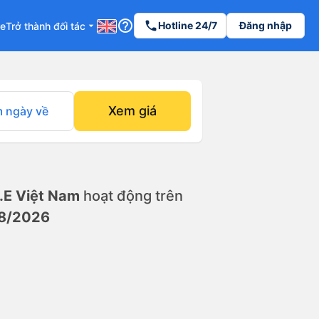
help_outline
phone
Hotline 24/7
Đăng nhập
re
Trở thành đối tác
arrow_drop_down
Xem giá
 ngày về
.E Việt Nam
hoạt động trên
8/2026