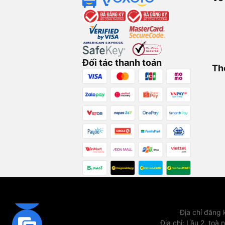
Đối tác thanh toán
Th
Địa chỉ đăng
Địa chỉ
:
Lầu 2, toà 