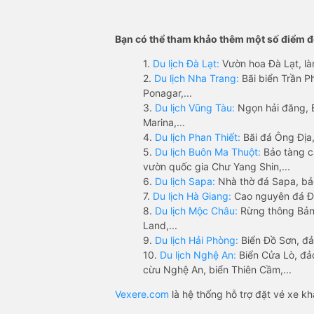
Bạn có thể tham khảo thêm một số điểm đế
1.
Du lịch Đà Lạt:
Vườn hoa Đà Lạt, là
2.
Du lịch Nha Trang:
Bãi biển Trần 
Ponagar,...
3.
Du lịch Vũng Tàu:
Ngọn hải đăng, 
Marina,...
4.
Du lịch Phan Thiết:
Bãi đá Ông Địa,
5.
Du lịch Buôn Ma Thuột:
Bảo tàng c
vườn quốc gia Chư Yang Shin,...
6.
Du lịch Sapa:
Nhà thờ đá Sapa, bả
7.
Du lịch Hà Giang:
Cao nguyên đá Đồ
8.
Du lịch Mộc Châu:
Rừng thông Bản 
Land,...
9.
Du lịch Hải Phòng:
Biển Đồ Sơn, đả
10.
Du lịch Nghệ An:
Biển Cửa Lò, đ
cừu Nghệ An, biển Thiên Cầm,...
Vexere.com
là hệ thống hỗ trợ đặt vé xe k