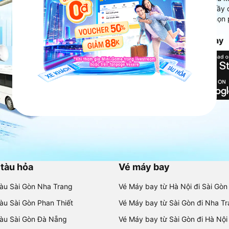
Ứng dụng hiển thị thông tin đầy 
người dùng so sánh và lựa chọn 
chóng và phù hợp nhất.
Tải ứng dụng Vexere ngay
 tàu hỏa
Vé máy bay
tàu Sài Gòn Nha Trang
Vé Máy bay từ Hà Nội đi Sài Gòn
tàu Sài Gòn Phan Thiết
Vé Máy bay từ Sài Gòn đi Nha T
tàu Sài Gòn Đà Nẵng
Vé Máy bay từ Sài Gòn đi Hà Nội