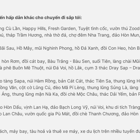
n hấp dẫn khác cho chuyến đi sắp tới:
ng Cù Lần, Happy Hills, Fresh Garden, Tuyệt tình cốc, vườn thú Zoodo
Phú, tháp Trầm Hương, nhà thờ đá, chợ đêm Nha Trang, đảo Hòn Mun,
Bãi Sau, Hồ Mây, mũi Nghinh Phong, hồ Đá Xanh, đồi Con Heo, hòn B
 hòn Rơm, đồi cát bay, Bàu Trắng - Bàu Sen, suối Tiên, làng chài Mũi
à phê Buôn Mê Thuột, núi Đá Voi, hồ Lắk, cụm 3 thác Dray Sap – Dra
o tàng Sapa, núi Hàm Rồng, bản Cát Cát, thác Tiên Sa, thung lũng 
ng Văn, cột cờ Lũng Cú, đèo Mã Pí Lèng, thung lũng Sủng Là, làng 
Áng, thung lũng mận Nà Ka, đồi chè Mộc Châu, thác Dải Yếm, bản P
o Hòn Dấu, vịnh Lan Hạ, đảo Bạch Long Vỹ, núi Voi, khu di tích Tràng
ảo Lan Châu, vườn quốc gia Pù Mát, đồi chè Thanh Chương, đảo Hò
hách, máy bay, tàu hoả và thuê xe máy, xe du lịch trên nhiều tuyến 