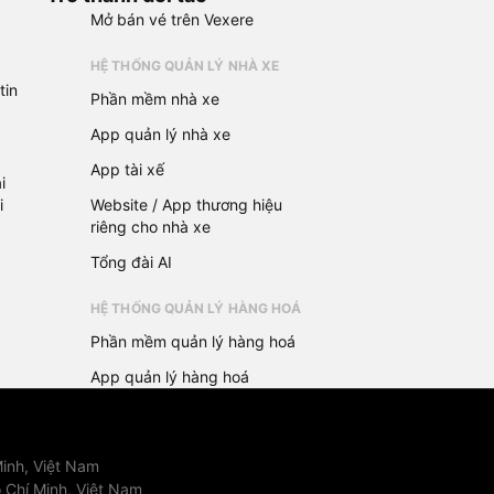
Mở bán vé trên Vexere
HỆ THỐNG QUẢN LÝ NHÀ XE
tin
Phần mềm nhà xe
App quản lý nhà xe
App tài xế
i
i
Website / App thương hiệu
riêng cho nhà xe
Tổng đài AI
HỆ THỐNG QUẢN LÝ HÀNG HOÁ
Phần mềm quản lý hàng hoá
App quản lý hàng hoá
inh, Việt Nam
 Chí Minh, Việt Nam