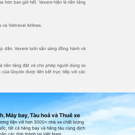
óa hơn bao giờ hết. Vexere hiện là nền tảng
 và Vietravel Airlines.
hấp dẫn. Vexere luôn sẵn sàng đồng hành và
 là nền tảng đặt vé cho phép người dùng so
 của Goyolo được liên kết trực tiếp với các
h, Máy bay, Tàu hoả và Thuê xe
ương tiện với hơn 3000+ nhà xe chất lượng
ốc, tất cả hãng bay và hãng tàu cùng dịch
hắp các tỉnh thành tại Việt Nam.