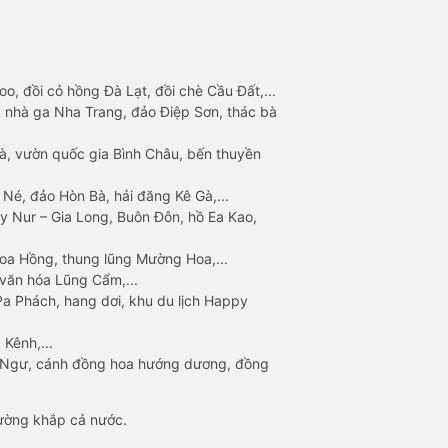
o, đồi cỏ hồng Đà Lạt, đồi chè Cầu Đất,...
 nhà ga Nha Trang, đảo Điệp Sơn, thác bà
à, vườn quốc gia Bình Châu, bến thuyền
 Né, đảo Hòn Bà, hải đăng Kê Gà,...
y Nur – Gia Long, Buôn Đôn, hồ Ea Kao,
Hoa Hồng, thung lũng Mường Hoa,...
văn hóa Lũng Cẩm,...
a Phách, hang dơi, khu du lịch Happy
 Kênh,...
n Ngư, cánh đồng hoa hướng dương, đồng
đường khắp cả nước.