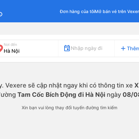
Đơn hàng của tôi
Mở bán vé trên Vexe
fo
Nơi đến
add
Nhập ngày đi
Thêm
ày. Vexere sẽ cập nhật ngay khi có thông tin xe
X
đường
Tam Cốc Bích Động đi Hà Nội
ngày
08/0
Xin bạn vui lòng thay đổi tuyến đường tìm kiếm