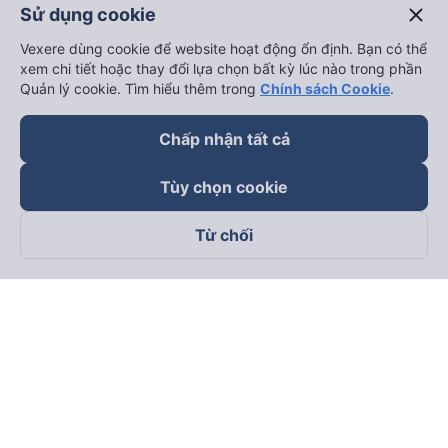
close
Sử dụng cookie
Vexere dùng cookie để website hoạt động ổn định. Bạn có thể
xem chi tiết hoặc thay đổi lựa chọn bất kỳ lúc nào trong phần
Quản lý cookie. Tìm hiểu thêm trong
Chính sách Cookie
.
Chấp nhận tất cả
Tùy chọn cookie
Từ chối
Theo dõi chúng tôi trên
Facebook
Tiktok
Youtube
Công ty TNHH Thương Mại Dịch Vụ Vexere
Địa chỉ đăng ký kinh doanh: 8C Chữ Đồng Tử, Phường Tân
Sơn Nhất, TP. Hồ Chí Minh, Việt Nam
Địa chỉ
:
Lầu 2, toà nhà H3 Circo Hoàng Diệu, 384 Hoàng Diệu,