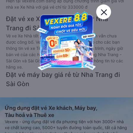
Hiện tại Vexere.com đang áp dụng chương trình giảm giá với
nhà xe Xe Nhà với giá vé chỉ từ 333000 đ
Đặt vé xe Xe Nhà Tết 2027 từ Nha
Trang đi Sài Gòn
Vé xe Xe Nhà tết 2027 từ Nha Trang đi Sài Gòn vẫn chưa
được công bố. Vexere.com sẽ sớm thông báo cho các bạn
thông tin vé xe Tết 2027 bao gồm giá vé, lịch trình, ngày giờ
bán vé của các hãng xe khách đi tuyến đường Nha Trang -
Sài Gòn và Sài Gòn - Nha Trang ngay khi có thông tin từ các
hãng xe.
Đặt vé máy bay giá rẻ từ Nha Trang đi
Sài Gòn
Ứng dụng đặt vé Xe khách, Máy bay,
Tàu hoả và Thuê xe
Vexere - ứng dụng đặt vé đa phương tiện với hơn 3000+ nhà
xe chất lượng cao, 5000+ tuyến đường toàn quốc, tất cả hãng