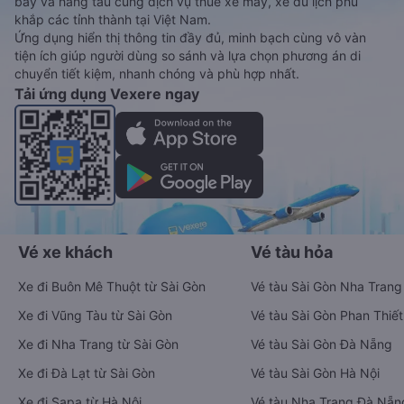
bay và hãng tàu cùng dịch vụ thuê xe máy, xe du lịch phủ
khắp các tỉnh thành tại Việt Nam.
Ứng dụng hiển thị thông tin đầy đủ, minh bạch cùng vô vàn
tiện ích giúp người dùng so sánh và lựa chọn phương án di
chuyển tiết kiệm, nhanh chóng và phù hợp nhất.
Tải ứng dụng Vexere ngay
Vé xe khách
Vé tàu hỏa
Xe đi Buôn Mê Thuột từ Sài Gòn
Vé tàu Sài Gòn Nha Trang
Xe đi Vũng Tàu từ Sài Gòn
Vé tàu Sài Gòn Phan Thiết
Xe đi Nha Trang từ Sài Gòn
Vé tàu Sài Gòn Đà Nẵng
Xe đi Đà Lạt từ Sài Gòn
Vé tàu Sài Gòn Hà Nội
Xe đi Sapa từ Hà Nội
Vé tàu Nha Trang Đà Nẵn