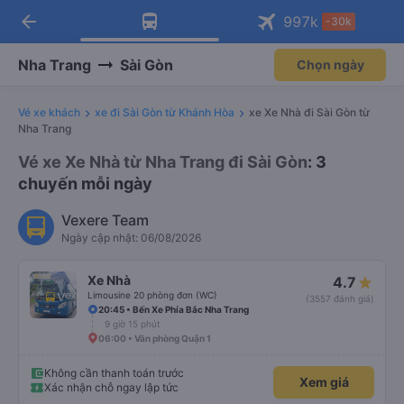
arrow_back
Tải app Vexere ngay!
Tải app Vexere
997
k
-30k
Mở app
Mở app
Nhận ưu đãi thành viên độc
-30k/ghế khi đặt vé máy bay qua
quyền
app
Nha Trang
Sài Gòn
Chọn ngày
Vé xe khách
xe đi Sài Gòn từ Khánh Hòa
xe Xe Nhà đi Sài Gòn từ
Nha Trang
Vé xe Xe Nhà từ Nha Trang đi Sài Gòn
: 3
chuyến mỗi ngày
Vexere Team
Ngày cập nhật: 06/08/2026
Xe Nhà
4.7
Limousine 20 phòng đơn (WC)
(3557 đánh giá)
20:45 • Bến Xe Phía Bắc Nha Trang
9 giờ 15 phút
06:00 • Văn phòng Quận 1
Không cần thanh toán trước
Xem giá
Xác nhận chỗ ngay lập tức