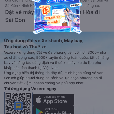
của các hãng xe khách đi tuyến đường Ninh Hòa - Sài Gòn và
Sài Gòn - Ninh Hòa ngay khi có thông tin từ các hãng xe.
Đặt vé máy bay giá rẻ từ Ninh Hòa đi
Sài Gòn
Ứng dụng đặt vé Xe khách, Máy bay,
Tàu hoả và Thuê xe
Vexere - ứng dụng đặt vé đa phương tiện với hơn 3000+ nhà
xe chất lượng cao, 5000+ tuyến đường toàn quốc, tất cả hãng
bay và hãng tàu cùng dịch vụ thuê xe máy, xe du lịch phủ
khắp các tỉnh thành tại Việt Nam.
Ứng dụng hiển thị thông tin đầy đủ, minh bạch cùng vô vàn
tiện ích giúp người dùng so sánh và lựa chọn phương án di
chuyển tiết kiệm, nhanh chóng và phù hợp nhất.
Tải ứng dụng Vexere ngay