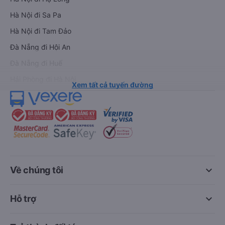
Hà Nội đi Sa Pa
Hà Nội đi Tam Đảo
Đà Nẵng đi Hội An
Đà Nẵng đi Huế
Hải Phòng đi Hà Nội
Xem tất cả tuyến đường
keyboard_arrow_down
Về chúng tôi
keyboard_arrow_down
Hỗ trợ