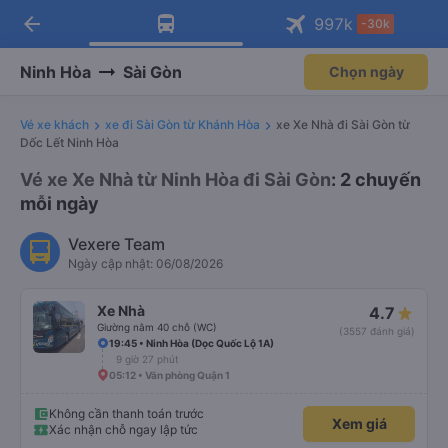
arrow_back
Tải app Vexere ngay!
Tải app Vexere
997
k
-30k
Mở app
Mở app
Nhận ưu đãi thành viên độc
-30k/ghế khi đặt vé máy bay qua
quyền
app
Ninh Hòa
Sài Gòn
Chọn ngày
Vé xe khách
xe đi Sài Gòn từ Khánh Hòa
xe Xe Nhà đi Sài Gòn từ
Dốc Lết Ninh Hòa
Vé xe Xe Nhà từ Ninh Hòa đi Sài Gòn
: 2 chuyến
mỗi ngày
Vexere Team
Ngày cập nhật: 06/08/2026
Xe Nhà
4.7
Giường nằm 40 chỗ (WC)
(3557 đánh giá)
19:45 • Ninh Hòa (Dọc Quốc Lộ 1A)
9 giờ 27 phút
05:12 • Văn phòng Quận 1
Không cần thanh toán trước
Xem giá
Xác nhận chỗ ngay lập tức