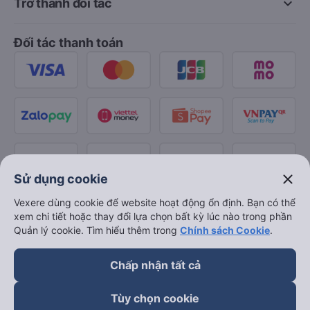
keyboard_arrow_down
Trở thành đối tác
Đối tác thanh toán
close
Sử dụng cookie
Vexere dùng cookie để website hoạt động ổn định. Bạn có thể
xem chi tiết hoặc thay đổi lựa chọn bất kỳ lúc nào trong phần
Quản lý cookie. Tìm hiểu thêm trong
Chính sách Cookie
.
Chấp nhận tất cả
Tùy chọn cookie