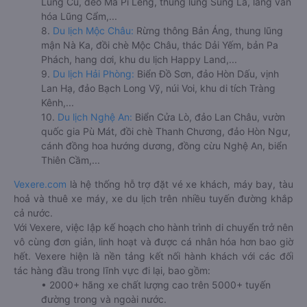
Lũng Cú, đèo Mã Pí Lèng, thung lũng Sủng Là, làng văn
hóa Lũng Cẩm,...
8.
Du lịch Mộc Châu:
Rừng thông Bản Áng, thung lũng
mận Nà Ka, đồi chè Mộc Châu, thác Dải Yếm, bản Pa
Phách, hang dơi, khu du lịch Happy Land,...
9.
Du lịch Hải Phòng:
Biển Đồ Sơn, đảo Hòn Dấu, vịnh
Lan Hạ, đảo Bạch Long Vỹ, núi Voi, khu di tích Tràng
Kênh,...
10.
Du lịch Nghệ An:
Biển Cửa Lò, đảo Lan Châu, vườn
quốc gia Pù Mát, đồi chè Thanh Chương, đảo Hòn Ngư,
cánh đồng hoa hướng dương, đồng cừu Nghệ An, biển
Thiên Cầm,...
Vexere.com
là hệ thống hỗ trợ đặt vé xe khách, máy bay, tàu
hoả và thuê xe máy, xe du lịch trên nhiều tuyến đường khắp
cả nước.
Với Vexere, việc lập kế hoạch cho hành trình di chuyển trở nên
vô cùng đơn giản, linh hoạt và được cá nhân hóa hơn bao giờ
hết. Vexere hiện là nền tảng kết nối hành khách với các đối
tác hàng đầu trong lĩnh vực đi lại, bao gồm:
• 2000+ hãng xe chất lượng cao trên 5000+ tuyến
đường trong và ngoài nước.