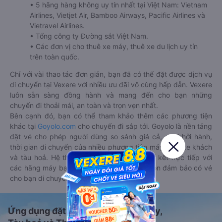
• 5 hãng hàng không uy tín nhất tại Việt Nam: Vietnam
Airlines, Vietjet Air, Bamboo Airways, Pacific Airlines và
Vietravel Airlines.
• Tổng công ty Đường sắt Việt Nam.
• Các đơn vị cho thuê xe máy, thuê xe du lịch uy tín
trên toàn quốc.
Chỉ với vài thao tác đơn giản, bạn đã có thể đặt được dịch vụ
di chuyển tại Vexere với nhiều ưu đãi vô cùng hấp dẫn. Vexere
luôn sẵn sàng đồng hành và mang đến cho bạn những
chuyến đi thoải mái, an toàn và trọn vẹn nhất.
Bên cạnh đó, bạn có thể tham khảo thêm các phương tiện
khác tại
Goyolo.com
cho chuyến đi sắp tới. Goyolo là nền tảng
đặt vé cho phép người dùng so sánh giá cả, giờ khởi hành,
thời gian di chuyển của nhiều phương tiện máy bay, xe khách
và tàu hoả. Hệ thống của Goyolo được liên kết trực tiếp với
các hãng máy bay, xe khách và tàu hoả, luôn đảm bảo có vé
cho bạn di chuyển.
Ứng dụng đặt vé Xe khách, Máy bay,