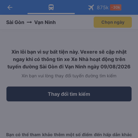
arrow_back
Tải app Vexere ngay!
Tải app Vexere
875
k
-30k
Mở app
Mở app
Nhận ưu đãi thành viên độc
-30k/ghế khi đặt vé máy bay qua
quyền
app
Sài Gòn
Vạn Ninh
Chọn ngày
Xin lỗi bạn vì sự bất tiện này. Vexere sẽ cập nhật
ngay khi có thông tin xe Xe Nhà hoạt động trên
tuyến đường Sài Gòn đi Vạn Ninh ngày 09/08/2026
Xin bạn vui lòng thay đổi tuyến đường tìm kiếm
Thay đổi tìm kiếm
Bạn có thể tham khảo thêm một số điểm đến hấp dẫn khác