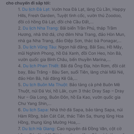
cho chuyến đi sắp tới:
1.
Du lịch Đà Lạt:
Vườn hoa Đà Lạt, làng Cù Lần, Happy
Hills, Fresh Garden, Tuyệt tình cốc, vườn thú Zoodoo,
đồi cỏ hồng Đà Lạt, đồi chè Cầu Đất,...
2.
Du lịch Nha Trang:
Bãi biển Trần Phú, tháp Trầm
Hương, nhà thờ đá, chợ đêm Nha Trang, đảo Hòn Mun,
nhà ga Nha Trang, đảo Điệp Sơn, thác bà Ponagar,...
3.
Du lịch Vũng Tàu:
Ngọn hải đăng, Bãi Sau, Hồ Mây,
mũi Nghinh Phong, hồ Đá Xanh, đồi Con Heo, hòn Bà,
vườn quốc gia Bình Châu, bến thuyền Marina,...
4.
Du lịch Phan Thiết:
Bãi đá Ông Địa, hòn Rơm, đồi cát
bay, Bàu Trắng - Bàu Sen, suối Tiên, làng chài Mũi Né,
đảo Hòn Bà, hải đăng Kê Gà,...
5.
Du lịch Buôn Ma Thuột:
Bảo tàng cà phê Buôn Mê
Thuột, núi Đá Voi, hồ Lắk, cụm 3 thác Dray Sap – Dray
Nur – Gia Long, Buôn Đôn, hồ Ea Kao, vườn quốc gia
Chư Yang Shin,...
6.
Du lịch Sapa:
Nhà thờ đá Sapa, bảo tàng Sapa, núi
Hàm Rồng, bản Cát Cát, thác Tiên Sa, thung lũng Hoa
Hồng, thung lũng Mường Hoa,...
7.
Du lịch Hà Giang:
Cao nguyên đá Đồng Văn, cột cờ