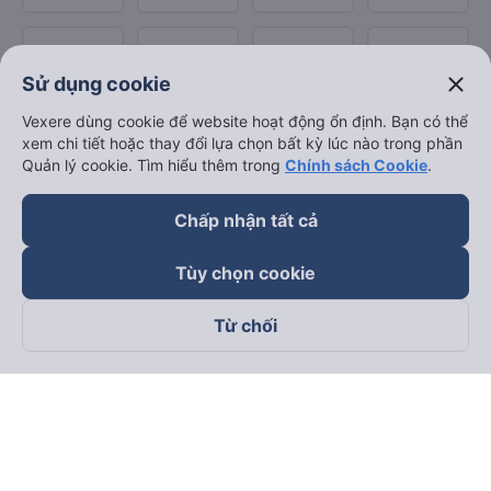
close
Sử dụng cookie
Vexere dùng cookie để website hoạt động ổn định. Bạn có thể
xem chi tiết hoặc thay đổi lựa chọn bất kỳ lúc nào trong phần
Quản lý cookie. Tìm hiểu thêm trong
Chính sách Cookie
.
Chấp nhận tất cả
Tùy chọn cookie
Từ chối
Theo dõi chúng tôi trên
Facebook
Tiktok
Youtube
Công ty TNHH Thương Mại Dịch Vụ Vexere