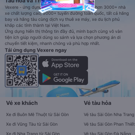
Tàu hoả và Thuê xe
Vexere - ứng dụng đặt vé đa phương tiện với hơn 3000+ nhà
xe chất lượng cao, 5000+ tuyến đường toàn quốc, tất cả hãng
bay và hãng tàu cùng dịch vụ thuê xe máy, xe du lịch phủ
khắp các tỉnh thành tại Việt Nam.
Ứng dụng hiển thị thông tin đầy đủ, minh bạch cùng vô vàn
tiện ích giúp người dùng so sánh và lựa chọn phương án di
chuyển tiết kiệm, nhanh chóng và phù hợp nhất.
Tải ứng dụng Vexere ngay
Vé xe khách
Vé tàu hỏa
Xe đi Buôn Mê Thuột từ Sài Gòn
Vé tàu Sài Gòn Nha Trang
Xe đi Vũng Tàu từ Sài Gòn
Vé tàu Sài Gòn Phan Thiết
Xe đi Nha Trang từ Sài Gòn
Vé tàu Sài Gòn Đà Nẵng