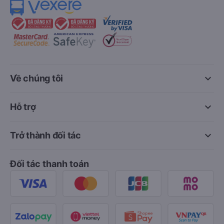
keyboard_arrow_down
Về chúng tôi
keyboard_arrow_down
Hỗ trợ
keyboard_arrow_down
Trở thành đối tác
Đối tác thanh toán