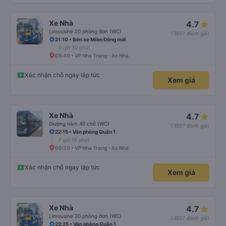
Xe Nhà
4.7
Limousine 20 phòng đơn (WC)
(3557 đánh giá)
21:10 • Bến xe Miền Đông mới
8 giờ 30 phút
05:40 • VP Nha Trang - Xe Nhà
Xác nhận chỗ ngay lập tức
Xem giá
Xe Nhà
4.7
Giường nằm 40 chỗ (WC)
(3557 đánh giá)
22:15 • Văn phòng Quận 1
7 giờ 15 phút
05:30 • VP Nha Trang - Xe Nhà
Xác nhận chỗ ngay lập tức
Xem giá
Xe Nhà
4.7
Limousine 20 phòng đơn (WC)
(3557 đánh giá)
22:25 • Văn phòng Quận 1