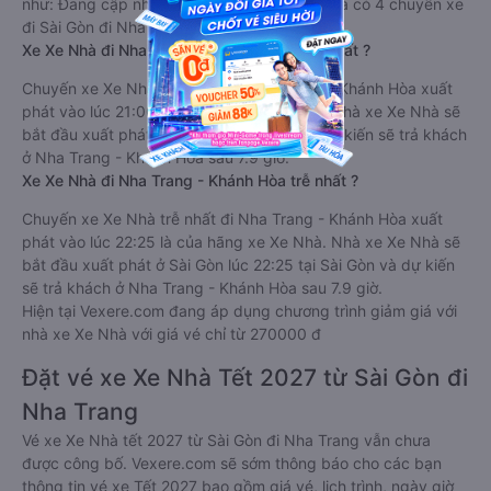
như: Đang cập nhật. Mỗi ngày nhà xe Xe Nhà có 4 chuyến xe
đi Sài Gòn đi Nha Trang - Khánh Hòa.
Xe Xe Nhà đi Nha Trang - Khánh Hòa sớm nhất ?
Chuyến xe Xe Nhà sớm nhất đi Nha Trang - Khánh Hòa xuất
phát vào lúc 21:00 là của hãng xe Xe Nhà. Nhà xe Xe Nhà sẽ
bắt đầu xuất phát ở Sài Gòn lúc 21:00 và dự kiến sẽ trả khách
ở Nha Trang - Khánh Hòa sau 7.9 giờ.
Xe Xe Nhà đi Nha Trang - Khánh Hòa trễ nhất ?
Chuyến xe Xe Nhà trễ nhất đi Nha Trang - Khánh Hòa xuất
phát vào lúc 22:25 là của hãng xe Xe Nhà. Nhà xe Xe Nhà sẽ
bắt đầu xuất phát ở Sài Gòn lúc 22:25 tại Sài Gòn và dự kiến
sẽ trả khách ở Nha Trang - Khánh Hòa sau 7.9 giờ.
Hiện tại Vexere.com đang áp dụng chương trình giảm giá với
nhà xe Xe Nhà với giá vé chỉ từ 270000 đ
Đặt vé xe Xe Nhà Tết 2027 từ Sài Gòn đi
Nha Trang
Vé xe Xe Nhà tết 2027 từ Sài Gòn đi Nha Trang vẫn chưa
được công bố. Vexere.com sẽ sớm thông báo cho các bạn
thông tin vé xe Tết 2027 bao gồm giá vé, lịch trình, ngày giờ