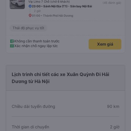
Vip Limo 7 Chỗ (chở 6 khách)
(45 đánh giá)
23:00 • Sảnh Nội Địa (T1) - Sân bay Nội Bài
2 giờ
01:00 • Thành Phố Hải Dương
Thái độ phục vụ tốt
Không cần thanh toán trước
Xem giá
Xác nhận chỗ ngay lập tức
Lịch trình chi tiết các xe Xuân Quỳnh Đi Hải
Dương từ Hà Nội
Chiều dài tuyến đường
90 km
Thời gian di chuyển
2 giờ