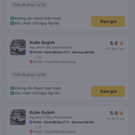
Thái độ phục vụ tốt
Không cần thanh toán trước
Xem giá
Xác nhận chỗ ngay lập tức
star_rate
Xuân Quỳnh
5.0
Vip Limo 7 Chỗ (chở 6 khách)
(45 đánh giá)
14:00 • Sảnh Nội Địa (T1) - Sân bay Nội Bài
2 giờ
16:00 • Thành Phố Hải Dương
Thái độ phục vụ tốt
Không cần thanh toán trước
Xem giá
Xác nhận chỗ ngay lập tức
star_rate
Xuân Quỳnh
5.0
Vip Limo 7 Chỗ (chở 6 khách)
(45 đánh giá)
15:00 • Sảnh Nội Địa (T1) - Sân bay Nội Bài
2 giờ
17:00 • Thành Phố Hải Dương