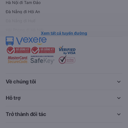
Hà Nội đi Tam Đảo
Đà Nẵng đi Hội An
Đà Nẵng đi Huế
Hải Phòng đi Hà Nội
Xem tất cả tuyến đường
keyboard_arrow_down
Về chúng tôi
keyboard_arrow_down
Hỗ trợ
keyboard_arrow_down
Trở thành đối tác