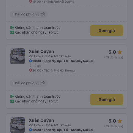
19:00 • Thành Phố Hải Dương
Thái độ phục vụ tốt
Không cần thanh toán trước
Xem giá
Xác nhận chỗ ngay lập tức
star_rate
Xuân Quỳnh
5.0
Vip Limo 7 Chỗ (chở 6 khách)
(45 đánh giá)
18:00 • Sảnh Nội Địa (T1) - Sân bay Nội Bài
2 giờ
20:00 • Thành Phố Hải Dương
Thái độ phục vụ tốt
Không cần thanh toán trước
Xem giá
Xác nhận chỗ ngay lập tức
star_rate
Xuân Quỳnh
5.0
Vip Limo 7 Chỗ (chở 6 khách)
(45 đánh giá)
19:00 • Sảnh Nội Địa (T1) - Sân bay Nội Bài