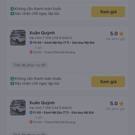
Không cần thanh toán trước
Xem giá
Xác nhận chỗ ngay lập tức
star_rate
Xuân Quỳnh
5.0
Vip Limo 7 Chỗ (chở 6 khách)
(45 đánh giá)
10:00 • Sảnh Nội Địa (T1) - Sân bay Nội Bài
2 giờ
12:00 • Thành Phố Hải Dương
Thái độ phục vụ tốt
Không cần thanh toán trước
Xem giá
Xác nhận chỗ ngay lập tức
star_rate
Xuân Quỳnh
5.0
Vip Limo 7 Chỗ (chở 6 khách)
(45 đánh giá)
11:00 • Sảnh Nội Địa (T1) - Sân bay Nội Bài
2 giờ
13:00 • Thành Phố Hải Dương
Thái độ phục vụ tốt