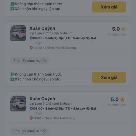
Không cần thanh toán trước
Xem giá
Xác nhận chỗ ngay lập tức
Xuân Quỳnh
5.0
Vip Limo 7 Chỗ (chở 6 khách)
(45 đánh giá)
08:00 • Sảnh Nội Địa (T1) - Sân bay Nội Bài
2 giờ
10:00 • Thành Phố Hải Dương
Thái độ phục vụ tốt
Không cần thanh toán trước
Xem giá
Xác nhận chỗ ngay lập tức
star_rate
Xuân Quỳnh
5.0
Vip Limo 7 Chỗ (chở 6 khách)
(45 đánh giá)
09:00 • Sảnh Nội Địa (T1) - Sân bay Nội Bài
2 giờ
11:00 • Thành Phố Hải Dương
Thái độ phục vụ tốt