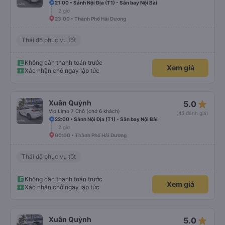
21:00 • Sảnh Nội Địa (T1) - Sân bay Nội Bài
2 giờ
23:00 • Thành Phố Hải Dương
Thái độ phục vụ tốt
Không cần thanh toán trước
Xem giá
Xác nhận chỗ ngay lập tức
star_rate
Xuân Quỳnh
5.0
Vip Limo 7 Chỗ (chở 6 khách)
(45 đánh giá)
22:00 • Sảnh Nội Địa (T1) - Sân bay Nội Bài
2 giờ
00:00 • Thành Phố Hải Dương
Thái độ phục vụ tốt
Không cần thanh toán trước
Xem giá
Xác nhận chỗ ngay lập tức
star_rate
Xuân Quỳnh
5.0