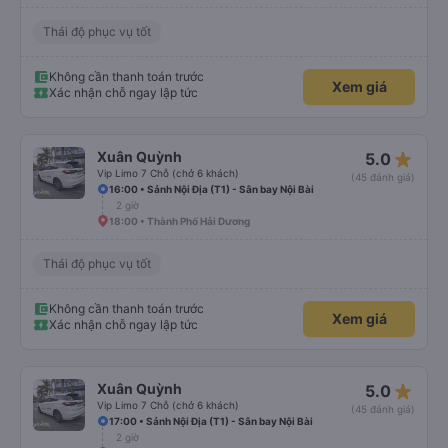
Thái độ phục vụ tốt
Không cần thanh toán trước
Xem giá
Xác nhận chỗ ngay lập tức
star_rate
Xuân Quỳnh
5.0
Vip Limo 7 Chỗ (chở 6 khách)
(45 đánh giá)
16:00 • Sảnh Nội Địa (T1) - Sân bay Nội Bài
2 giờ
18:00 • Thành Phố Hải Dương
Thái độ phục vụ tốt
Không cần thanh toán trước
Xem giá
Xác nhận chỗ ngay lập tức
star_rate
Xuân Quỳnh
5.0
Vip Limo 7 Chỗ (chở 6 khách)
(45 đánh giá)
17:00 • Sảnh Nội Địa (T1) - Sân bay Nội Bài
2 giờ