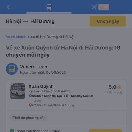
arrow_back
Tải app Vexere ngay!
Tải app Vexere
-30k
Mở app
Mở app
Nhận ưu đãi thành viên độc
-30k/ghế khi đặt vé máy bay qua
quyền
app
Hà Nội
Hải Dương
Chọn ngày
Vé xe khách
xe đi Hải Dương từ Hà Nội
Vé xe Xuân Quỳnh từ Hà Nội đi Hải Dương
: 19
chuyến mỗi ngày
Vexere Team
Ngày cập nhật: 06/08/2026
Xuân Quỳnh
5.0
Vip Limo 7 Chỗ (chở 6 khách)
(45 đánh giá)
00:00 • Sảnh Nội Địa (T1) - Sân bay Nội Bài
2 giờ
02:00 • Thành Phố Hải Dương
Thái độ phục vụ tốt
Không cần thanh toán trước