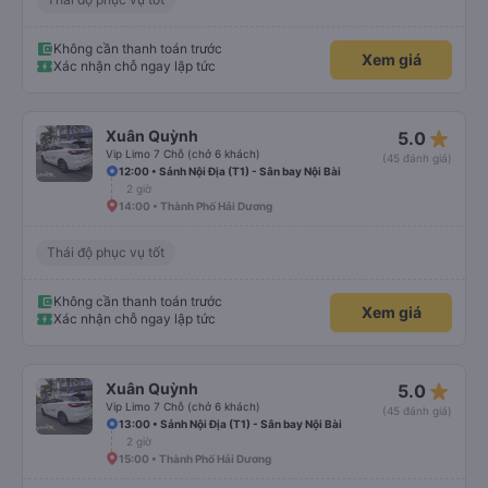
Không cần thanh toán trước
Xem giá
Xác nhận chỗ ngay lập tức
star_rate
Xuân Quỳnh
5.0
Vip Limo 7 Chỗ (chở 6 khách)
(45 đánh giá)
12:00 • Sảnh Nội Địa (T1) - Sân bay Nội Bài
2 giờ
14:00 • Thành Phố Hải Dương
Thái độ phục vụ tốt
Không cần thanh toán trước
Xem giá
Xác nhận chỗ ngay lập tức
star_rate
Xuân Quỳnh
5.0
Vip Limo 7 Chỗ (chở 6 khách)
(45 đánh giá)
13:00 • Sảnh Nội Địa (T1) - Sân bay Nội Bài
2 giờ
15:00 • Thành Phố Hải Dương