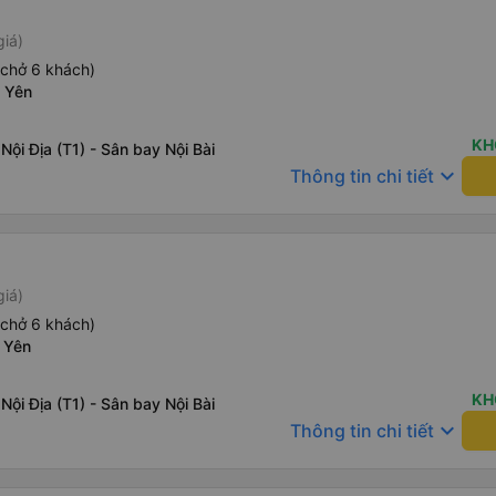
giá)
(chở 6 khách)
 Yên
KH
Nội Địa (T1) - Sân bay Nội Bài
keyboard_arrow_down
Thông tin chi tiết
giá)
(chở 6 khách)
 Yên
KH
Nội Địa (T1) - Sân bay Nội Bài
keyboard_arrow_down
Thông tin chi tiết