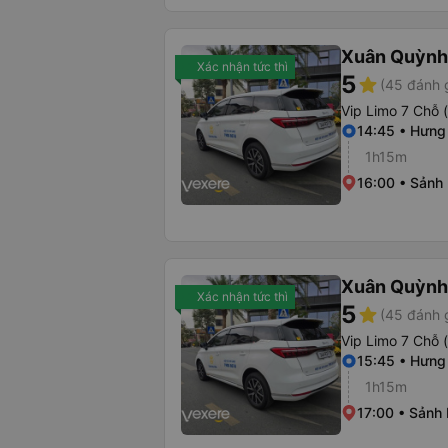
Xuân Quỳnh
Xác nhận tức thì
5
star
(45 đánh 
Vip Limo 7 Chỗ 
14:45 • Hưng
1h15m
16:00 • Sảnh 
Xuân Quỳnh
Xác nhận tức thì
5
star
(45 đánh 
Vip Limo 7 Chỗ 
15:45 • Hưng
1h15m
17:00 • Sảnh 