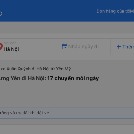
Đơn hàng của tôi
M
fo
Nơi đến
add
Nhập ngày đi
Thêm
xe Xuân Quỳnh đi Hà Nội từ Yên Mỹ
ưng Yên đi Hà Nội
: 17 chuyến mỗi ngày
rống và ưu đãi khi đặt vé