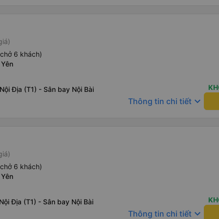
giá)
(chở 6 khách)
 Yên
KH
Nội Địa (T1) - Sân bay Nội Bài
keyboard_arrow_down
Thông tin chi tiết
giá)
(chở 6 khách)
 Yên
KH
Nội Địa (T1) - Sân bay Nội Bài
keyboard_arrow_down
Thông tin chi tiết