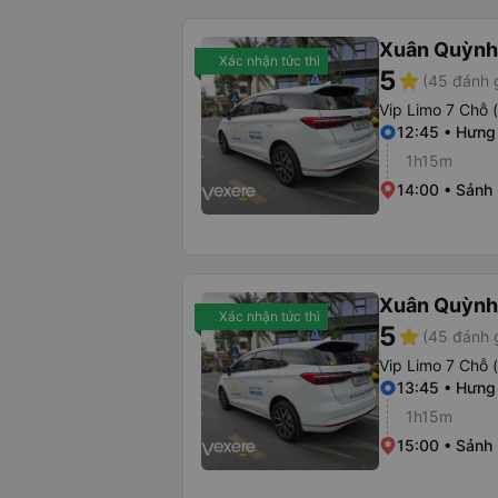
Xuân Quỳnh
Xác nhận tức thì
5
star
(45 đánh 
Vip Limo 7 Chỗ 
12:45 • Hưng
1h15m
14:00 • Sảnh 
Xuân Quỳnh
Xác nhận tức thì
5
star
(45 đánh 
Vip Limo 7 Chỗ 
13:45 • Hưng
1h15m
15:00 • Sảnh 