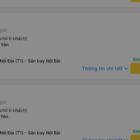
giá)
(chở 6 khách)
 Yên
KH
Nội Địa (T1) - Sân bay Nội Bài
keyboard_arrow_down
Thông tin chi tiết
giá)
(chở 6 khách)
 Yên
KH
Nội Địa (T1) - Sân bay Nội Bài