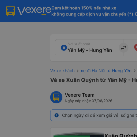
Cam kết hoàn 150% nếu nhà xe

không cung cấp dịch vụ vận chuyển (*)
in
Nơi xuất phát
import_export
Vé xe khách
xe đi Hà Nội từ Hưng Yên
Vé xe Xuân Quỳnh từ Yên Mỹ - H
Vexere Team
Ngày cập nhật: 07/08/2026
Chọn ngày đi để xem giá vé, số ghế t
info
Xuân Quỳnh