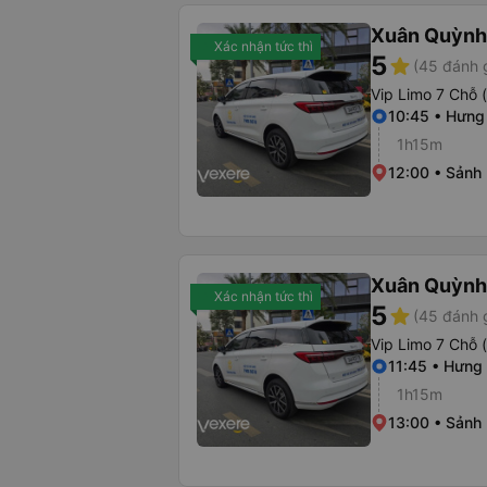
Xuân Quỳnh
Xác nhận tức thì
5
star
(45 đánh 
Vip Limo 7 Chỗ 
10:45 • Hưng
1h15m
12:00 • Sảnh 
Xuân Quỳnh
Xác nhận tức thì
5
star
(45 đánh 
Vip Limo 7 Chỗ 
11:45 • Hưng
1h15m
13:00 • Sảnh 