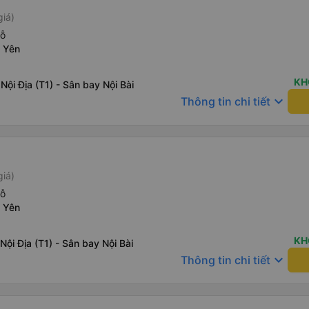
giá)
hỗ
 Yên
KH
Nội Địa (T1) - Sân bay Nội Bài
keyboard_arrow_down
Thông tin chi tiết
giá)
hỗ
 Yên
KH
Nội Địa (T1) - Sân bay Nội Bài
keyboard_arrow_down
Thông tin chi tiết