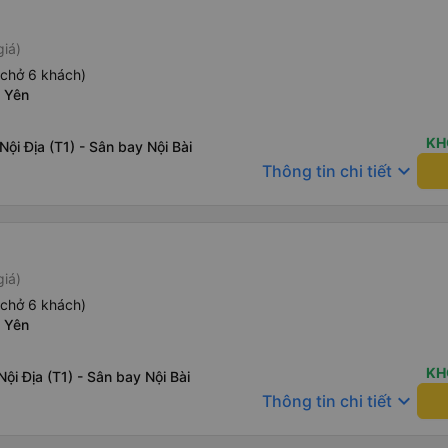
giá)
(chở 6 khách)
 Yên
KH
Nội Địa (T1) - Sân bay Nội Bài
keyboard_arrow_down
Thông tin chi tiết
giá)
(chở 6 khách)
 Yên
KH
Nội Địa (T1) - Sân bay Nội Bài
keyboard_arrow_down
Thông tin chi tiết