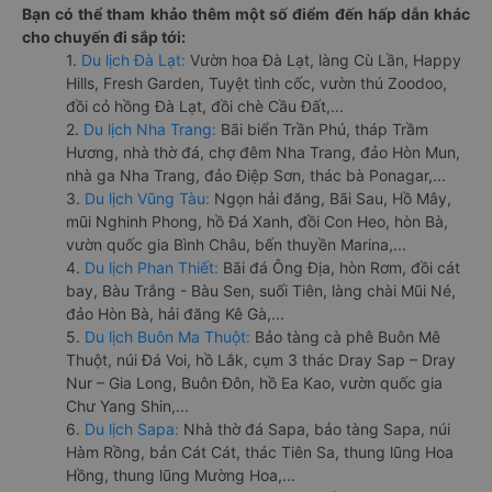
Bạn có thể tham khảo thêm một số điểm đến hấp dẫn khác
cho chuyến đi sắp tới:
1.
Du lịch Đà Lạt:
Vườn hoa Đà Lạt, làng Cù Lần, Happy
Hills, Fresh Garden, Tuyệt tình cốc, vườn thú Zoodoo,
đồi cỏ hồng Đà Lạt, đồi chè Cầu Đất,...
2.
Du lịch Nha Trang:
Bãi biển Trần Phú, tháp Trầm
Hương, nhà thờ đá, chợ đêm Nha Trang, đảo Hòn Mun,
nhà ga Nha Trang, đảo Điệp Sơn, thác bà Ponagar,...
3.
Du lịch Vũng Tàu:
Ngọn hải đăng, Bãi Sau, Hồ Mây,
mũi Nghinh Phong, hồ Đá Xanh, đồi Con Heo, hòn Bà,
vườn quốc gia Bình Châu, bến thuyền Marina,...
4.
Du lịch Phan Thiết:
Bãi đá Ông Địa, hòn Rơm, đồi cát
bay, Bàu Trắng - Bàu Sen, suối Tiên, làng chài Mũi Né,
đảo Hòn Bà, hải đăng Kê Gà,...
5.
Du lịch Buôn Ma Thuột:
Bảo tàng cà phê Buôn Mê
Thuột, núi Đá Voi, hồ Lắk, cụm 3 thác Dray Sap – Dray
Nur – Gia Long, Buôn Đôn, hồ Ea Kao, vườn quốc gia
Chư Yang Shin,...
6.
Du lịch Sapa:
Nhà thờ đá Sapa, bảo tàng Sapa, núi
Hàm Rồng, bản Cát Cát, thác Tiên Sa, thung lũng Hoa
Hồng, thung lũng Mường Hoa,...