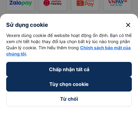
close
Sử dụng cookie
Vexere dùng cookie để website hoạt động ổn định. Bạn có thể
xem chi tiết hoặc thay đổi lựa chọn bất kỳ lúc nào trong phần
Quản lý cookie. Tìm hiểu thêm trong
Chính sách bảo mật của
chúng tôi
.
Chấp nhận tất cả
Tùy chọn cookie
Từ chối
Theo dõi chúng tôi trên
Facebook
Tiktok
Youtube
Công ty TNHH Thương Mại Dịch Vụ Vexere