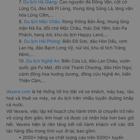
7.
Du lịch Hà Giang:
Cao nguyên đá Đồng Văn, cột cờ
Lũng Cú, đèo Mã Pí Lèng, thung lũng Sủng Là, làng văn
hóa Lũng Cẩm,...
8.
Du lịch Mộc Châu:
Rừng thông Bản Áng, thung lũng
mận Nà Ka, đồi chè Mộc Châu, thác Dải Yếm, bản Pa
Phách, hang dơi, khu du lịch Happy Land,...
9.
Du lịch Hải Phòng:
Biển Đồ Sơn, đảo Hòn Dấu, vịnh
Lan Hạ, đảo Bạch Long Vỹ, núi Voi, khu di tích Tràng
Kênh,...
10.
Du lịch Nghệ An:
Biển Cửa Lò, đảo Lan Châu, vườn
quốc gia Pù Mát, đồi chè Thanh Chương, đảo Hòn Ngư,
cánh đồng hoa hướng dương, đồng cừu Nghệ An, biển
Thiên Cầm,...
Vexere.com
là hệ thống hỗ trợ đặt vé xe khách, máy bay, tàu
hoả và thuê xe máy, xe du lịch trên nhiều tuyến đường khắp
cả nước.
Với Vexere, việc lập kế hoạch cho hành trình di chuyển trở nên
vô cùng đơn giản, linh hoạt và được cá nhân hóa hơn bao giờ
hết. Vexere hiện là nền tảng kết nối hành khách với các đối
tác hàng đầu trong lĩnh vực đi lại, bao gồm:
• 2000+ hãng xe chất lượng cao trên 5000+ tuyến