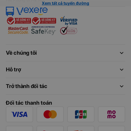
Xem tất cả tuyến đường
keyboard_arrow_down
Về chúng tôi
keyboard_arrow_down
Hỗ trợ
keyboard_arrow_down
Trở thành đối tác
Đối tác thanh toán