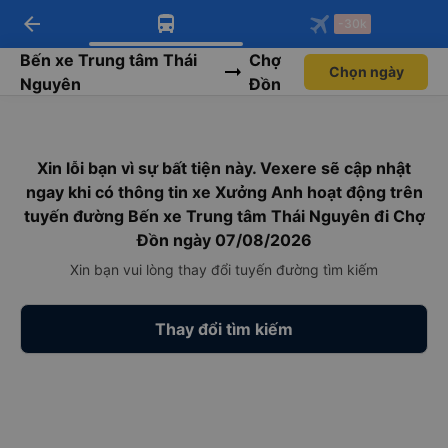
arrow_back
Tải app Vexere ngay!
Tải app Vexere
-30k
Mở app
Mở app
Nhận ưu đãi thành viên độc
-30k/ghế khi đặt vé máy bay qua
quyền
app
Bến xe Trung tâm Thái
Chợ
Chọn ngày
Nguyên
Đồn
Xin lỗi bạn vì sự bất tiện này. Vexere sẽ cập nhật
ngay khi có thông tin xe Xưởng Anh hoạt động trên
tuyến đường Bến xe Trung tâm Thái Nguyên đi Chợ
Đồn ngày 07/08/2026
Xin bạn vui lòng thay đổi tuyến đường tìm kiếm
Thay đổi tìm kiếm