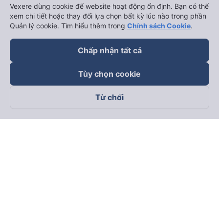
Vexere dùng cookie để website hoạt động ổn định. Bạn có thể
xem chi tiết hoặc thay đổi lựa chọn bất kỳ lúc nào trong phần
Quản lý cookie. Tìm hiểu thêm trong
Chính sách Cookie
.
Chấp nhận tất cả
Tùy chọn cookie
Từ chối
Theo dõi chúng tôi trên
Facebook
Tiktok
Youtube
Công ty TNHH Thương Mại Dịch Vụ Vexere
Địa chỉ đăng ký kinh doanh: 8C Chữ Đồng Tử, Phường Tân
Sơn Nhất, TP. Hồ Chí Minh, Việt Nam
Địa chỉ
:
Lầu 2, toà nhà H3 Circo Hoàng Diệu, 384 Hoàng Diệu,
Phường Khánh Hội, TP Hồ Chí Minh, Việt Nam
Tầng 3, toà nhà 101 Láng Hạ, 101 Láng Hạ, Phường Láng, TP.