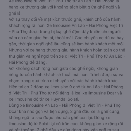
Xe limousine đi Việt Trì - Phú Thọ từ An Lão - Hải Phòng là
hạng xe thương gia với khoảng tách biệt giữa ghế ngồi và
ghế lái.
Với sự thay đổi về mặt kích thước ghế, khiến chỗ của hành
khách rộng rãi hơn. Xe limousine An Lão - Hải Phòng Việt Trì
- Phú Thọ được trang bị loại ghế đệm dày khiến cho người
nằm có cảm giác êm ái, thoải mái. Các chuyến xe dù xa hay
gần, thời gian ngồi ghế lâu cũng sẽ làm hành khách mệt mỏi.
Nhưng với xe hạng thương gia, hành khách hoàn toàn có thể
thư giãn và nghỉ ngơi trên xe đi Việt Trì - Phú Thọ từ An Lão -
Hải Phòng dễ dàng.
Với khoảng cách rộng hơn giữa các ghế ngồi, không gian
riêng tư của hành khách sẽ thoải mái hơn. Tránh được sự va
chạm trong quá trình di chuyển với các hành khách khác.
Hiện tại có 2 dòng xe limousine 9 chỗ từ An Lão - Hải Phòng
đi Việt Trì - Phú Thọ từ nổi tiếng là loại xe limousine Dcar và
xe limousine độ từ xe Huyndai Solati.
Dòng xe limousine An Lão - Hải Phòng đi Việt Trì - Phú Thọ
Dcar khá nhỏ gọn và tiện dụng, 2 ghế đầu xe là ghế cứng,
không ngã ra sau được như các ghế còn lại. Dòng xe
limousine độ từ Solati lại có trần cao, không gian xe rộng rãi
và rất thoáng. 2 ghế đầu xe của dòng này vẫn ngã ra sau