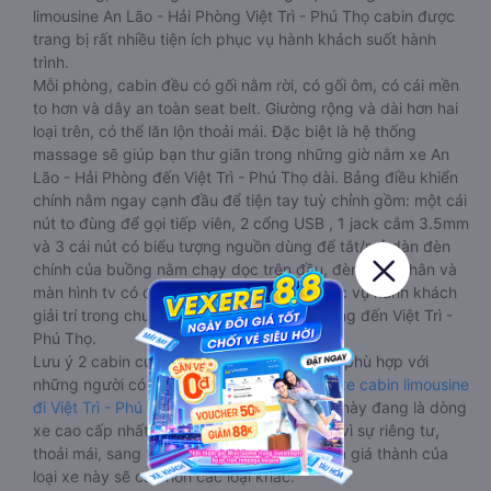
limousine An Lão - Hải Phòng Việt Trì - Phú Thọ cabin được
trang bị rất nhiều tiện ích phục vụ hành khách suốt hành
trình.
Mỗi phòng, cabin đều có gối nằm rời, có gối ôm, có cái mền
to hơn và dây an toàn seat belt. Giường rộng và dài hơn hai
loại trên, có thể lăn lộn thoải mái. Đặc biệt là hệ thống
massage sẽ giúp bạn thư giãn trong những giờ nằm xe An
Lão - Hải Phòng đến Việt Trì - Phú Thọ dài. Bảng điều khiển
chính nằm ngay cạnh đầu để tiện tay tuỳ chỉnh gồm: một cái
nút to đùng để gọi tiếp viên, 2 cổng USB , 1 jack cắm 3.5mm
và 3 cái nút có biểu tượng nguồn dùng để tắt/mở dàn đèn
chính của buồng nằm chạy dọc trên đầu, đèn dưới chân và
màn hình tv có đầy đủ phim chuẩn HD phục vụ hành khách
giải trí trong chuyến đi từ An Lão - Hải Phòng đến Việt Trì -
Phú Thọ.
Lưu ý 2 cabin cuối thường thiết kế nhỏ hơn phù hợp với
những người có thân hình nhỏ nhắn. Dòng
xe cabin limousine
đi Việt Trì - Phú Thọ từ An Lão - Hải Phòng
này đang là dòng
xe cao cấp nhất, hành khách thường chọn vì sự riêng tư,
thoải mái, sang trọng và tiện nghi. Tất nhiên giá thành của
loại xe này sẽ cao hơn các loại khác.