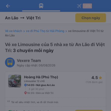
arrow_back
Tải app Vexere ngay!
Tải app Vexere
-30k
Mở app
Mở app
Nhận ưu đãi thành viên độc
-30k/ghế khi đặt vé máy bay qua
quyền
app
An Lão
Việt Trì
Chọn ngày
Vé xe khách
xe đi Phú Thọ từ Hải Phòng
xe limousine đi Việt Trì từ
An Lão
Vé xe Limousine của 5 nhà xe từ An Lão đi Việt
Trì
: 3 chuyến mỗi ngày
Vexere Team
Ngày cập nhật: 06/08/2026
Hoàng Hà (Phú Thọ)
4.5
Limousine 12 chỗ
(128 đánh giá)
14:05 • Nút giao An Lão
2 giờ 30 phút
16:35 • Bến xe Việt Trì
Tài xế siêu nhiệt tình, xe đi rất thoải mái.