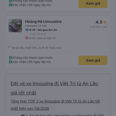
Không cần thanh toán trước
Xem giá
Xác nhận chỗ ngay lập tức
Hoàng Hà Limousine
4.5
Limousine 12 chỗ
(128 đánh giá)
14:25 • Nút giao An Lão
2 giờ 30 phút
16:55 • Bến xe Việt Trì
Tài xế siêu nhiệt tình, xe đi rất thoải mái.
Không cần thanh toán trước
Xem giá
Xác nhận chỗ ngay lập tức
Đặt vé xe limousine đi Việt Trì từ An Lão
giá tốt nhất
Tổng hợp TOP 2 xe limousine đi Việt Trì từ An Lão tốt
nhất hiện nay 08/2026
🚌 1. Xe Hoàng Hà Limousine: xe limousine đi Việt