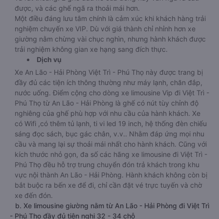
được, và các ghế ngã ra thoải mái hơn.
Một điều đáng lưu tâm chính là cảm xúc khi khách hàng trải
nghiệm chuyến xe VIP. Dù với giá thành chỉ nhỉnh hơn xe
giường nằm chừng vài chục nghìn, nhưng hành khách được
trải nghiệm không gian xe hạng sang đích thực.
Dịch vụ
Xe An Lão - Hải Phòng Việt Trì - Phú Thọ này được trang bị
đầy đủ các tiện ích thông thường như máy lạnh, chăn đắp,
nước uống. Điểm cộng cho dòng xe limousine Vip đi Việt Trì -
Phú Thọ từ An Lão - Hải Phòng là ghế có nút tùy chỉnh độ
nghiêng của ghế phù hợp với nhu cầu của hành khách. Xe
có Wifi ,có thêm tủ lạnh, ti vi led 19 inch, hệ thống đèn chiếu
sáng đọc sách, bục gác chân, v.v.. Nhằm đáp ứng mọi nhu
cầu và mang lại sự thoải mái nhất cho hành khách. Cũng với
kích thước nhỏ gọn, đa số các hãng xe limousine đi Việt Trì -
Phú Thọ đều hỗ trợ trung chuyển đón trả khách trong khu
vực nội thành An Lão - Hải Phòng. Hành khách không còn bị
bắt buộc ra bến xe để đi, chỉ cần đặt vé trực tuyến và chờ
xe đến đón.
b. Xe limousine giường nằm từ An Lão - Hải Phòng đi Việt Trì
- Phú Thọ đầy đủ tiện nghi 32 - 34 chỗ