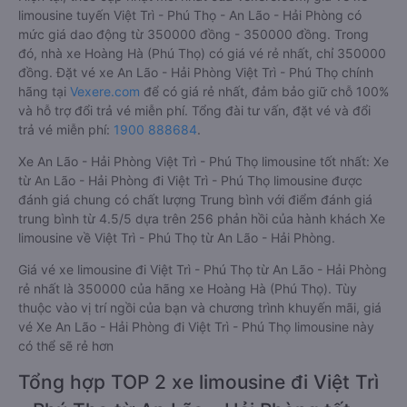
limousine tuyến Việt Trì - Phú Thọ - An Lão - Hải Phòng có
mức giá dao động từ 350000 đồng - 350000 đồng. Trong
đó, nhà xe Hoàng Hà (Phú Thọ) có giá vé rẻ nhất, chỉ 350000
đồng. Đặt vé xe An Lão - Hải Phòng Việt Trì - Phú Thọ chính
hãng tại
Vexere.com
để có giá rẻ nhất, đảm bảo giữ chỗ 100%
và hỗ trợ đổi trả vé miễn phí. Tổng đài tư vấn, đặt vé và đổi
trả vé miễn phí:
1900 888684
.
Xe An Lão - Hải Phòng Việt Trì - Phú Thọ limousine tốt nhất: Xe
từ An Lão - Hải Phòng đi Việt Trì - Phú Thọ limousine được
đánh giá chung có chất lượng Trung bình với điểm đánh giá
trung bình từ 4.5/5 dựa trên 256 phản hồi của hành khách Xe
limousine về Việt Trì - Phú Thọ từ An Lão - Hải Phòng.
Giá vé xe limousine đi Việt Trì - Phú Thọ từ An Lão - Hải Phòng
rẻ nhất là 350000 của hãng xe Hoàng Hà (Phú Thọ). Tùy
thuộc vào vị trí ngồi của bạn và chương trình khuyến mãi, giá
vé Xe An Lão - Hải Phòng đi Việt Trì - Phú Thọ limousine này
có thể sẽ rẻ hơn
Tổng hợp TOP 2 xe limousine đi Việt Trì