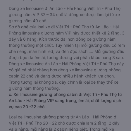
Dòng xe limousine đi An Lão - Hải Phòng Việt Trì - Phú Thọ
giường nằm VIP 32 – 34 chỗ là dòng xe được làm lại từ xe
giường nằm 40 chỗ.
Sơ đồ ghế của loại xe đi Việt Trì - Phú Thọ từ An Lão - Hải
Phòng limousine giường nằm VIP này được thiết kế 2 tầng, 3
dãy và 6 hàng. Kích thước dài hơn dòng xe giường nằm
thông thường một chút. Tuy nhiên tại mỗi giường đều có rèm
che riêng, màn hình led, và đèn đọc sách,…. Mỗi giường đều
được bọc da êm ái, tương đương với phân khúc hạng 3 sao.
Dòng xe limousine An Lão - Hải Phòng Việt Trì - Phú Thọ này
có giá cả phải chăng hơn dòng xe limousine giường phòng
cabin 22 chỗ và đang được nhiều hành khách lựa chọn.
Trong tương lai không xa, đây chính là loại xe thay thế xe
giường nằm thông thường.
c. Xe limousine giường phòng cabin đi Việt Trì - Phú Thọ từ
An Lão - Hải Phòng VIP sang trọng, êm ái, chất lượng dịch
vụ cao 20 -22 chỗ
Loại xe limousine giường phòng từ An Lão - Hải Phòng đi
Việt Trì - Phú Thọ 20 - 22 chỗ được chia làm 2 tầng, 2 dãy
và 6 hàng, mỗi hàng là 2 cabin riêng biệt. Trong mỗi xe