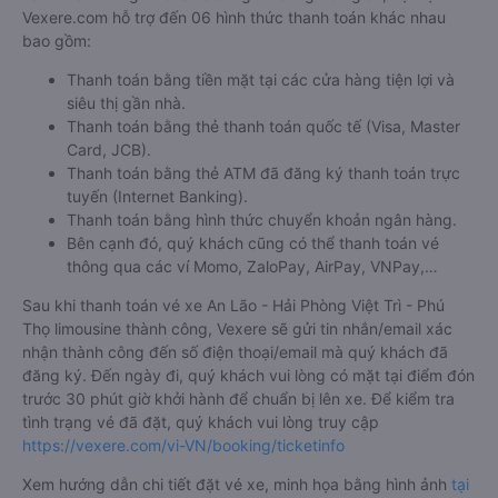
Vexere.com hỗ trợ đến 06 hình thức thanh toán khác nhau
bao gồm:
Thanh toán bằng tiền mặt tại các cửa hàng tiện lợi và
siêu thị gần nhà.
Thanh toán bằng thẻ thanh toán quốc tế (Visa, Master
Card, JCB).
Thanh toán bằng thẻ ATM đã đăng ký thanh toán trực
tuyến (Internet Banking).
Thanh toán bằng hình thức chuyển khoản ngân hàng.
Bên cạnh đó, quý khách cũng có thể thanh toán vé
thông qua các ví Momo, ZaloPay, AirPay, VNPay,…
Sau khi thanh toán vé xe An Lão - Hải Phòng Việt Trì - Phú
Thọ limousine thành công, Vexere sẽ gửi tin nhắn/email xác
nhận thành công đến số điện thoại/email mà quý khách đã
đăng ký. Đến ngày đi, quý khách vui lòng có mặt tại điểm đón
trước 30 phút giờ khởi hành để chuẩn bị lên xe. Để kiểm tra
tình trạng vé đã đặt, quý khách vui lòng truy cập
https://vexere.com/vi-VN/booking/ticketinfo
Xem hướng dẫn chi tiết đặt vé xe, minh họa bằng hình ảnh
tại