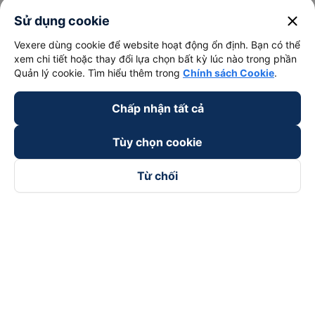
close
Sử dụng cookie
Vexere dùng cookie để website hoạt động ổn định. Bạn có thể
xem chi tiết hoặc thay đổi lựa chọn bất kỳ lúc nào trong phần
Quản lý cookie. Tìm hiểu thêm trong
Chính sách Cookie
.
Chấp nhận tất cả
Tùy chọn cookie
Từ chối
Theo dõi chúng tôi trên
Facebook
Tiktok
Youtube
Công ty TNHH Thương Mại Dịch Vụ Vexere
Địa chỉ đăng ký kinh doanh: 8C Chữ Đồng Tử, Phường Tân
Sơn Nhất, TP. Hồ Chí Minh, Việt Nam
Địa chỉ
:
Lầu 2, toà nhà H3 Circo Hoàng Diệu, 384 Hoàng Diệu,