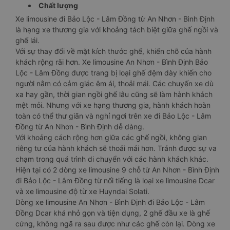
Chất lượng
Xe limousine đi Bảo Lộc - Lâm Đồng từ An Nhơn - Bình Định
là hạng xe thương gia với khoảng tách biệt giữa ghế ngồi và
ghế lái.
Với sự thay đổi về mặt kích thước ghế, khiến chỗ của hành
khách rộng rãi hơn. Xe limousine An Nhơn - Bình Định Bảo
Lộc - Lâm Đồng được trang bị loại ghế đệm dày khiến cho
người nằm có cảm giác êm ái, thoải mái. Các chuyến xe dù
xa hay gần, thời gian ngồi ghế lâu cũng sẽ làm hành khách
mệt mỏi. Nhưng với xe hạng thương gia, hành khách hoàn
toàn có thể thư giãn và nghỉ ngơi trên xe đi Bảo Lộc - Lâm
Đồng từ An Nhơn - Bình Định dễ dàng.
Với khoảng cách rộng hơn giữa các ghế ngồi, không gian
riêng tư của hành khách sẽ thoải mái hơn. Tránh được sự va
chạm trong quá trình di chuyển với các hành khách khác.
Hiện tại có 2 dòng xe limousine 9 chỗ từ An Nhơn - Bình Định
đi Bảo Lộc - Lâm Đồng từ nổi tiếng là loại xe limousine Dcar
và xe limousine độ từ xe Huyndai Solati.
Dòng xe limousine An Nhơn - Bình Định đi Bảo Lộc - Lâm
Đồng Dcar khá nhỏ gọn và tiện dụng, 2 ghế đầu xe là ghế
cứng, không ngã ra sau được như các ghế còn lại. Dòng xe