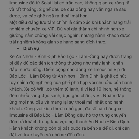
limousine độ từ Solati lại có trần cao, không gian xe rộng rãi
và rất thoáng. 2 ghế đầu xe của dòng này vẫn ngã ra sau
được, và các ghế ngã ra thoải mái hơn.
Một điều đáng lưu tâm chính là cảm xúc khi khách hàng trải
nghiệm chuyến xe VIP. Dù với giá thành chỉ nhỉnh hơn xe
giường nằm chừng vài chục nghìn, nhưng hành khách được
trải nghiệm không gian xe hạng sang đích thực.
Dịch vụ
Xe An Nhơn - Bình Định Bảo Lộc - Lâm Đồng này được trang
bị đầy đủ các tiện ích thông thường như máy lạnh, chăn
đắp, nước uống. Điểm cộng cho dòng xe limousine Vip đi
Bảo Lộc - Lâm Đồng từ An Nhơn - Bình Định là ghế có nút
tùy chỉnh độ nghiêng của ghế phù hợp với nhu cầu của hành
khách. Xe có Wifi ,có thêm tủ lạnh, ti vi led 19 inch, hệ thống
đèn chiếu sáng đọc sách, bục gác chân, v.v.. Nhằm đáp
ứng mọi nhu cầu và mang lại sự thoải mái nhất cho hành
khách. Cũng với kích thước nhỏ gọn, đa số các hãng xe
limousine đi Bảo Lộc - Lâm Đồng đều hỗ trợ trung chuyển
đón trả khách trong khu vực nội thành An Nhơn - Bình Định.
Hành khách không còn bị bắt buộc ra bến xe để đi, chỉ cần
đặt vé trực tuyến và chờ xe đến đón.