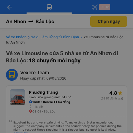
arrow_back
Tải app Vexere ngay!
Tải app Vexere
-30k
Mở app
Mở app
Nhận ưu đãi thành viên độc
-30k/ghế khi đặt vé máy bay qua
quyền
app
An Nhơn
Bảo Lộc
Chọn ngày
Vé xe khách
xe đi Lâm Đồng từ Bình Định
xe limousine đi Bảo Lộc
từ An Nhơn
Vé xe Limousine của 5 nhà xe từ An Nhơn đi
Bảo Lộc
: 18 chuyến mỗi ngày
Vexere Team
Ngày cập nhật: 09/08/2026
Phương Trang
4.8
Limousine giường nằm 34 chỗ
(3990 đánh giá)
16:01 • Bến xe TT Đà Nẵng
16 giờ
08:01 • Bảo Lộc
Excellent bus and very safe driving. To make this a 5-star experience, I
suggest the company implements a "no sound" policy for phones during the
night to respect those sleeping. It is a sleeper bus, so quiet is key! Also,