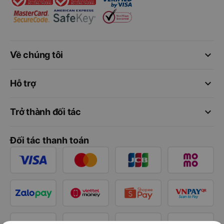
keyboard_arrow_down
Về chúng tôi
keyboard_arrow_down
Hỗ trợ
keyboard_arrow_down
Trở thành đối tác
Đối tác thanh toán