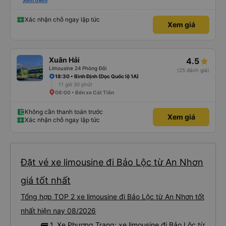
please display the Wi-Fi password clearly inside the cabin for convenience. I
Xem thêm
would definitely ride with them again! -------------- ​ Xe chất lượng tốt và
tài xế lái xe rất an toàn. Để dịch vụ hoàn hảo hơn, tôi góp ý nhà xe nên có
quy định rõ ràng về việc giữ im lặng (tắt âm thanh điện thoại) vào ban đêm
Xác nhận chỗ ngay lập tức
Xem giá
để tránh làm phiền hành khách khác ngủ. Ngoài ra, nhà xe nên dán sẵn mật
khẩu Wi-Fi trong xe để hành khách dễ dàng sử dụng. Tôi vẫn sẽ tiếp tục ủng
hộ nhà xe trong tương lai!
Xuân Hải
4.5
Limousine 24 Phòng Đôi
(25 đánh giá)
18:30 • Bình Định (Dọc Quốc lộ 1A)
11 giờ 30 phút
06:00 • Bến xe Cát Tiên
Không cần thanh toán trước
Xem giá
Xác nhận chỗ ngay lập tức
Đặt vé xe limousine đi Bảo Lộc từ An Nhơn
giá tốt nhất
Tổng hợp TOP 2 xe limousine đi Bảo Lộc từ An Nhơn tốt
nhất hiện nay 08/2026
🚌 1. Xe Phương Trang: xe limousine đi Bảo Lộc từ