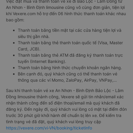
Việc đặt mua và thanh toán vé xe đi Bảo Lộc - Lâm Đồng từ
An Nhơn - Bình Định limousine cũng vô cùng đơn giản, tiện lợi
khi Vexere.com hỗ trợ đến 06 hình thức thanh toán khác nhau
bao gồm:
Thanh toán bằng tiền mặt tại các cửa hàng tiện lợi và
siêu thị gần nhà.
Thanh toán bằng thẻ thanh toán quốc tế (Visa, Master
Card, JCB).
Thanh toán bằng thẻ ATM đã đăng ký thanh toán trực
tuyến (Internet Banking).
Thanh toán bằng hình thức chuyển khoản ngân hàng.
Bên cạnh đó, quý khách cũng có thể thanh toán vé
thông qua các ví Momo, ZaloPay, AirPay, VNPay,…
Sau khi thanh toán vé xe An Nhơn - Bình Định Bảo Lộc - Lâm
Đồng limousine thành công, Vexere sẽ gửi tin nhắn/email xác
nhận thành công đến số điện thoại/email mà quý khách đã
đăng ký. Đến ngày đi, quý khách vui lòng có mặt tại điểm đón
trước 30 phút giờ khởi hành để chuẩn bị lên xe. Để kiểm tra
tình trạng vé đã đặt, quý khách vui lòng truy cập
https://vexere.com/vi-VN/booking/ticketinfo