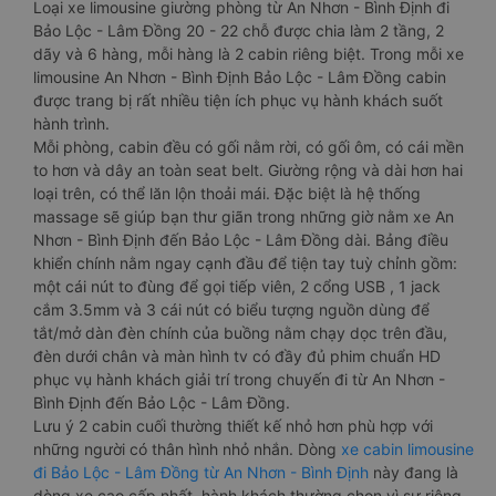
Loại xe limousine giường phòng từ An Nhơn - Bình Định đi
Bảo Lộc - Lâm Đồng 20 - 22 chỗ được chia làm 2 tầng, 2
dãy và 6 hàng, mỗi hàng là 2 cabin riêng biệt. Trong mỗi xe
limousine An Nhơn - Bình Định Bảo Lộc - Lâm Đồng cabin
được trang bị rất nhiều tiện ích phục vụ hành khách suốt
hành trình.
Mỗi phòng, cabin đều có gối nằm rời, có gối ôm, có cái mền
to hơn và dây an toàn seat belt. Giường rộng và dài hơn hai
loại trên, có thể lăn lộn thoải mái. Đặc biệt là hệ thống
massage sẽ giúp bạn thư giãn trong những giờ nằm xe An
Nhơn - Bình Định đến Bảo Lộc - Lâm Đồng dài. Bảng điều
khiển chính nằm ngay cạnh đầu để tiện tay tuỳ chỉnh gồm:
một cái nút to đùng để gọi tiếp viên, 2 cổng USB , 1 jack
cắm 3.5mm và 3 cái nút có biểu tượng nguồn dùng để
tắt/mở dàn đèn chính của buồng nằm chạy dọc trên đầu,
đèn dưới chân và màn hình tv có đầy đủ phim chuẩn HD
phục vụ hành khách giải trí trong chuyến đi từ An Nhơn -
Bình Định đến Bảo Lộc - Lâm Đồng.
Lưu ý 2 cabin cuối thường thiết kế nhỏ hơn phù hợp với
những người có thân hình nhỏ nhắn. Dòng
xe cabin limousine
đi Bảo Lộc - Lâm Đồng từ An Nhơn - Bình Định
này đang là
dòng xe cao cấp nhất, hành khách thường chọn vì sự riêng