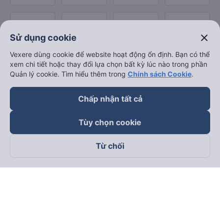
close
Sử dụng cookie
Vexere dùng cookie để website hoạt động ổn định. Bạn có thể
xem chi tiết hoặc thay đổi lựa chọn bất kỳ lúc nào trong phần
Quản lý cookie. Tìm hiểu thêm trong
Chính sách Cookie
.
Chấp nhận tất cả
Tùy chọn cookie
Từ chối
Theo dõi chúng tôi trên
Facebook
Tiktok
Youtube
Công ty TNHH Thương Mại Dịch Vụ Vexere