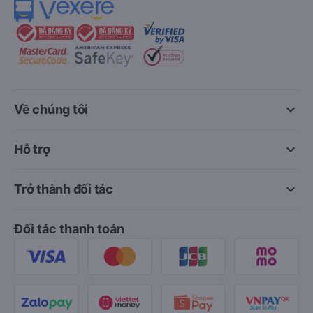
keyboard_arrow_down
Về chúng tôi
keyboard_arrow_down
Hỗ trợ
keyboard_arrow_down
Trở thành đối tác
Đối tác thanh toán