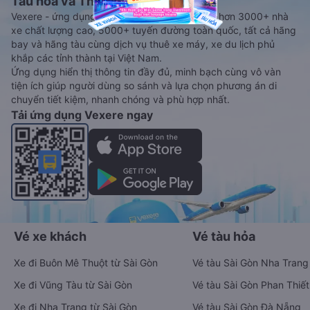
Tàu hoả và Thuê xe
Vexere - ứng dụng đặt vé đa phương tiện với hơn 3000+ nhà
xe chất lượng cao, 5000+ tuyến đường toàn quốc, tất cả hãng
bay và hãng tàu cùng dịch vụ thuê xe máy, xe du lịch phủ
khắp các tỉnh thành tại Việt Nam.
Ứng dụng hiển thị thông tin đầy đủ, minh bạch cùng vô vàn
tiện ích giúp người dùng so sánh và lựa chọn phương án di
chuyển tiết kiệm, nhanh chóng và phù hợp nhất.
Tải ứng dụng Vexere ngay
Vé xe khách
Vé tàu hỏa
Xe đi Buôn Mê Thuột từ Sài Gòn
Vé tàu Sài Gòn Nha Trang
Xe đi Vũng Tàu từ Sài Gòn
Vé tàu Sài Gòn Phan Thiết
Xe đi Nha Trang từ Sài Gòn
Vé tàu Sài Gòn Đà Nẵng