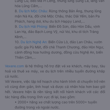
Lũng Cú, đèo Mã Pí Lèng, thung lũng Sủng Là, làng văn
hóa Lũng Cẩm,...
8.
Du lịch Mộc Châu:
Rừng thông Bản Áng, thung lũng
mận Nà Ka, đồi chè Mộc Châu, thác Dải Yếm, bản Pa
Phách, hang dơi, khu du lịch Happy Land,...
9.
Du lịch Hải Phòng:
Biển Đồ Sơn, đảo Hòn Dấu, vịnh
Lan Hạ, đảo Bạch Long Vỹ, núi Voi, khu di tích Tràng
Kênh,...
10.
Du lịch Nghệ An:
Biển Cửa Lò, đảo Lan Châu, vườn
quốc gia Pù Mát, đồi chè Thanh Chương, đảo Hòn Ngư,
cánh đồng hoa hướng dương, đồng cừu Nghệ An, biển
Thiên Cầm,...
Vexere.com
là hệ thống hỗ trợ đặt vé xe khách, máy bay, tàu
hoả và thuê xe máy, xe du lịch trên nhiều tuyến đường khắp
cả nước.
Với Vexere, việc lập kế hoạch cho hành trình di chuyển trở nên
vô cùng đơn giản, linh hoạt và được cá nhân hóa hơn bao giờ
hết. Vexere hiện là nền tảng kết nối hành khách với các đối
tác hàng đầu trong lĩnh vực đi lại, bao gồm:
• 2000+ hãng xe chất lượng cao trên 5000+ tuyến
đường trong và ngoài nước.