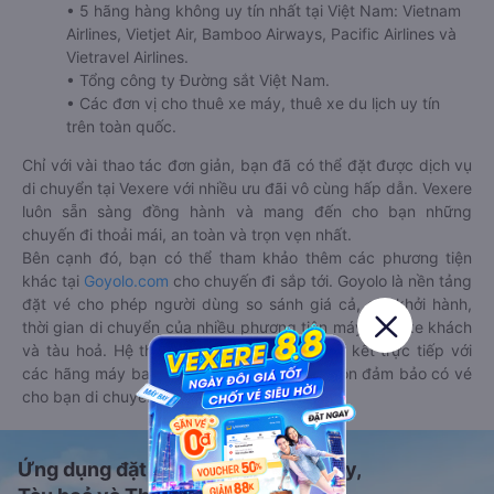
• 5 hãng hàng không uy tín nhất tại Việt Nam: Vietnam
Airlines, Vietjet Air, Bamboo Airways, Pacific Airlines và
Vietravel Airlines.
• Tổng công ty Đường sắt Việt Nam.
• Các đơn vị cho thuê xe máy, thuê xe du lịch uy tín
trên toàn quốc.
Chỉ với vài thao tác đơn giản, bạn đã có thể đặt được dịch vụ
di chuyển tại Vexere với nhiều ưu đãi vô cùng hấp dẫn. Vexere
luôn sẵn sàng đồng hành và mang đến cho bạn những
chuyến đi thoải mái, an toàn và trọn vẹn nhất.
Bên cạnh đó, bạn có thể tham khảo thêm các phương tiện
khác tại
Goyolo.com
cho chuyến đi sắp tới. Goyolo là nền tảng
đặt vé cho phép người dùng so sánh giá cả, giờ khởi hành,
thời gian di chuyển của nhiều phương tiện máy bay, xe khách
và tàu hoả. Hệ thống của Goyolo được liên kết trực tiếp với
các hãng máy bay, xe khách và tàu hoả, luôn đảm bảo có vé
cho bạn di chuyển.
Ứng dụng đặt vé Xe khách, Máy bay,