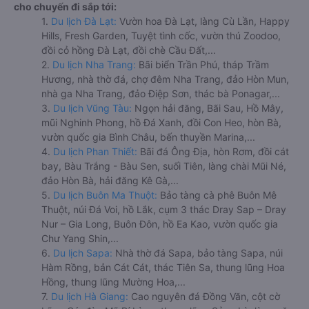
cho chuyến đi sắp tới:
1.
Du lịch Đà Lạt:
Vườn hoa Đà Lạt, làng Cù Lần, Happy
Hills, Fresh Garden, Tuyệt tình cốc, vườn thú Zoodoo,
đồi cỏ hồng Đà Lạt, đồi chè Cầu Đất,...
2.
Du lịch Nha Trang:
Bãi biển Trần Phú, tháp Trầm
Hương, nhà thờ đá, chợ đêm Nha Trang, đảo Hòn Mun,
nhà ga Nha Trang, đảo Điệp Sơn, thác bà Ponagar,...
3.
Du lịch Vũng Tàu:
Ngọn hải đăng, Bãi Sau, Hồ Mây,
mũi Nghinh Phong, hồ Đá Xanh, đồi Con Heo, hòn Bà,
vườn quốc gia Bình Châu, bến thuyền Marina,...
4.
Du lịch Phan Thiết:
Bãi đá Ông Địa, hòn Rơm, đồi cát
bay, Bàu Trắng - Bàu Sen, suối Tiên, làng chài Mũi Né,
đảo Hòn Bà, hải đăng Kê Gà,...
5.
Du lịch Buôn Ma Thuột:
Bảo tàng cà phê Buôn Mê
Thuột, núi Đá Voi, hồ Lắk, cụm 3 thác Dray Sap – Dray
Nur – Gia Long, Buôn Đôn, hồ Ea Kao, vườn quốc gia
Chư Yang Shin,...
6.
Du lịch Sapa:
Nhà thờ đá Sapa, bảo tàng Sapa, núi
Hàm Rồng, bản Cát Cát, thác Tiên Sa, thung lũng Hoa
Hồng, thung lũng Mường Hoa,...
7.
Du lịch Hà Giang:
Cao nguyên đá Đồng Văn, cột cờ