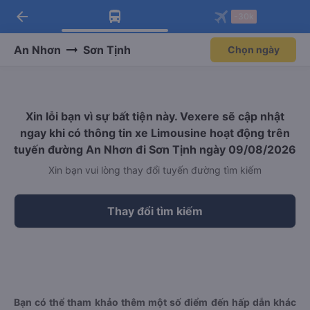
arrow_back
Tải app Vexere ngay!
Tải app Vexere
-30k
Mở app
Mở app
Nhận ưu đãi thành viên độc
-30k/ghế khi đặt vé máy bay qua
quyền
app
An Nhơn
Sơn Tịnh
Chọn ngày
Xin lỗi bạn vì sự bất tiện này. Vexere sẽ cập nhật
ngay khi có thông tin xe Limousine hoạt động trên
tuyến đường An Nhơn đi Sơn Tịnh ngày 09/08/2026
Xin bạn vui lòng thay đổi tuyến đường tìm kiếm
Thay đổi tìm kiếm
Bạn có thể tham khảo thêm một số điểm đến hấp dẫn khác