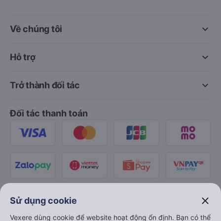
keyboard_arrow_down
Về chúng tôi
keyboard_arrow_down
Hỗ trợ
keyboard_arrow_down
Trở thành đối tác
Đối tác thanh toán
close
Sử dụng cookie
Vexere dùng cookie để website hoạt động ổn định. Bạn có thể