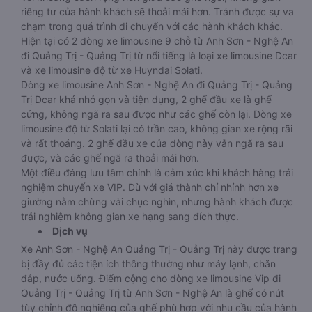
riêng tư của hành khách sẽ thoải mái hơn. Tránh được sự va
chạm trong quá trình di chuyển với các hành khách khác.
Hiện tại có 2 dòng xe limousine 9 chỗ từ Anh Sơn - Nghệ An
đi Quảng Trị - Quảng Trị từ nổi tiếng là loại xe limousine Dcar
và xe limousine độ từ xe Huyndai Solati.
Dòng xe limousine Anh Sơn - Nghệ An đi Quảng Trị - Quảng
Trị Dcar khá nhỏ gọn và tiện dụng, 2 ghế đầu xe là ghế
cứng, không ngã ra sau được như các ghế còn lại. Dòng xe
limousine độ từ Solati lại có trần cao, không gian xe rộng rãi
và rất thoáng. 2 ghế đầu xe của dòng này vẫn ngã ra sau
được, và các ghế ngã ra thoải mái hơn.
Một điều đáng lưu tâm chính là cảm xúc khi khách hàng trải
nghiệm chuyến xe VIP. Dù với giá thành chỉ nhỉnh hơn xe
giường nằm chừng vài chục nghìn, nhưng hành khách được
trải nghiệm không gian xe hạng sang đích thực.
Dịch vụ
Xe Anh Sơn - Nghệ An Quảng Trị - Quảng Trị này được trang
bị đầy đủ các tiện ích thông thường như máy lạnh, chăn
đắp, nước uống. Điểm cộng cho dòng xe limousine Vip đi
Quảng Trị - Quảng Trị từ Anh Sơn - Nghệ An là ghế có nút
tùy chỉnh độ nghiêng của ghế phù hợp với nhu cầu của hành