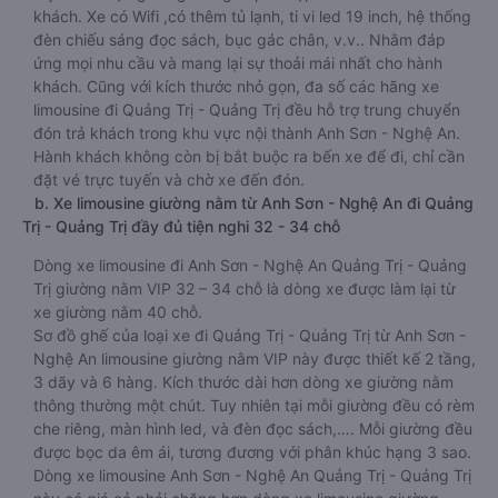
khách. Xe có Wifi ,có thêm tủ lạnh, ti vi led 19 inch, hệ thống
đèn chiếu sáng đọc sách, bục gác chân, v.v.. Nhằm đáp
ứng mọi nhu cầu và mang lại sự thoải mái nhất cho hành
khách. Cũng với kích thước nhỏ gọn, đa số các hãng xe
limousine đi Quảng Trị - Quảng Trị đều hỗ trợ trung chuyển
đón trả khách trong khu vực nội thành Anh Sơn - Nghệ An.
Hành khách không còn bị bắt buộc ra bến xe để đi, chỉ cần
đặt vé trực tuyến và chờ xe đến đón.
b. Xe limousine giường nằm từ Anh Sơn - Nghệ An đi Quảng
Trị - Quảng Trị đầy đủ tiện nghi 32 - 34 chỗ
Dòng xe limousine đi Anh Sơn - Nghệ An Quảng Trị - Quảng
Trị giường nằm VIP 32 – 34 chỗ là dòng xe được làm lại từ
xe giường nằm 40 chỗ.
Sơ đồ ghế của loại xe đi Quảng Trị - Quảng Trị từ Anh Sơn -
Nghệ An limousine giường nằm VIP này được thiết kế 2 tầng,
3 dãy và 6 hàng. Kích thước dài hơn dòng xe giường nằm
thông thường một chút. Tuy nhiên tại mỗi giường đều có rèm
che riêng, màn hình led, và đèn đọc sách,…. Mỗi giường đều
được bọc da êm ái, tương đương với phân khúc hạng 3 sao.
Dòng xe limousine Anh Sơn - Nghệ An Quảng Trị - Quảng Trị