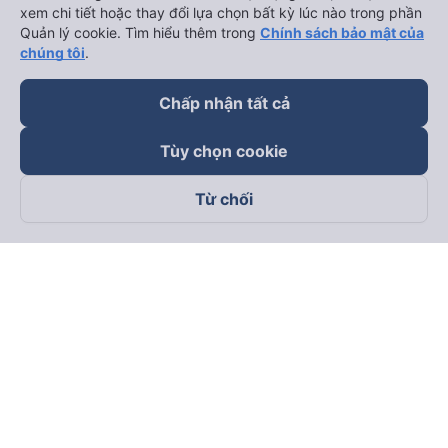
xem chi tiết hoặc thay đổi lựa chọn bất kỳ lúc nào trong phần
Quản lý cookie. Tìm hiểu thêm trong
Chính sách bảo mật của
chúng tôi
.
Chấp nhận tất cả
Tùy chọn cookie
Từ chối
Theo dõi chúng tôi trên
Facebook
Tiktok
Youtube
Công ty TNHH Thương Mại Dịch Vụ Vexere
Địa chỉ đăng ký kinh doanh: 8C Chữ Đồng Tử, Phường Tân
Sơn Nhất, TP. Hồ Chí Minh, Việt Nam
Địa chỉ
:
Lầu 2, toà nhà H3 Circo Hoàng Diệu, 384 Hoàng Diệu,
Phường Khánh Hội, TP Hồ Chí Minh, Việt Nam
Tầng 3, toà nhà 101 Láng Hạ, 101 Láng Hạ, Phường Láng, TP.