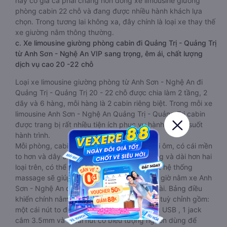
này có giá cả phải chăng hơn dòng xe limousine giường
phòng cabin 22 chỗ và đang được nhiều hành khách lựa
chọn. Trong tương lai không xa, đây chính là loại xe thay thế
xe giường nằm thông thường.
c. Xe limousine giường phòng cabin đi Quảng Trị - Quảng Trị
từ Anh Sơn - Nghệ An VIP sang trọng, êm ái, chất lượng
dịch vụ cao 20 -22 chỗ
Loại xe limousine giường phòng từ Anh Sơn - Nghệ An đi
Quảng Trị - Quảng Trị 20 - 22 chỗ được chia làm 2 tầng, 2
dãy và 6 hàng, mỗi hàng là 2 cabin riêng biệt. Trong mỗi xe
limousine Anh Sơn - Nghệ An Quảng Trị - Quảng Trị cabin
được trang bị rất nhiều tiện ích phục vụ hành khách suốt
hành trình.
Mỗi phòng, cabin đều có gối nằm rời, có gối ôm, có cái mền
to hơn và dây an toàn seat belt. Giường rộng và dài hơn hai
loại trên, có thể lăn lộn thoải mái. Đặc biệt là hệ thống
massage sẽ giúp bạn thư giãn trong những giờ nằm xe Anh
Sơn - Nghệ An đến Quảng Trị - Quảng Trị dài. Bảng điều
khiển chính nằm ngay cạnh đầu để tiện tay tuỳ chỉnh gồm:
một cái nút to đùng để gọi tiếp viên, 2 cổng USB , 1 jack
cắm 3.5mm và 3 cái nút có biểu tượng nguồn dùng để