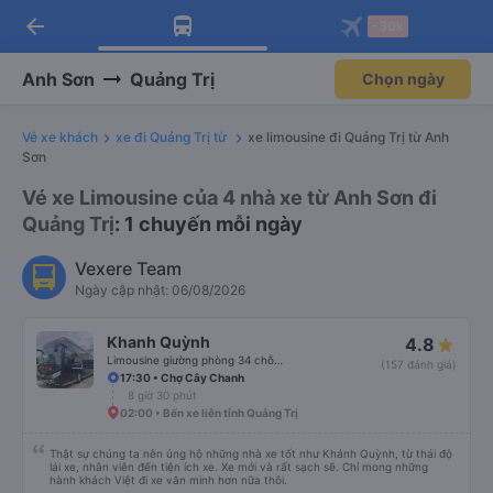
arrow_back
Tải app Vexere ngay!
Tải app Vexere
-30k
Mở app
Mở app
Nhận ưu đãi thành viên độc
-30k/ghế khi đặt vé máy bay qua
quyền
app
Anh Sơn
Quảng Trị
Chọn ngày
Vé xe khách
xe đi Quảng Trị từ
xe limousine đi Quảng Trị từ Anh
Sơn
Vé xe Limousine của 4 nhà xe từ Anh Sơn đi
Quảng Trị
: 1 chuyến mỗi ngày
Vexere Team
Ngày cập nhật: 06/08/2026
Khanh Quỳnh
4.8
Limousine giường phòng 34 chỗ (WC)
(157 đánh giá)
17:30 • Chợ Cây Chanh
8 giờ 30 phút
02:00 • Bến xe liên tỉnh Quảng Trị
Thật sự chúng ta nên ủng hộ những nhà xe tốt như Khánh Quỳnh, từ thái độ
lái xe, nhân viên đến tiện ích xe. Xe mới và rất sạch sẽ. Chỉ mong những
hành khách Việt đi xe văn minh hơn nữa thôi.