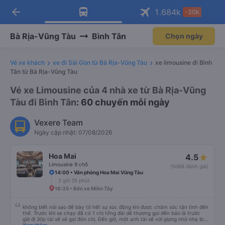
arrow_back
Tải app Vexere ngay!
Tải app Vexere
1.684
k
-30k
Mở app
Mở app
Nhận ưu đãi thành viên độc
-30k/ghế khi đặt vé máy bay qua
quyền
app
Bà Rịa-Vũng Tàu
Bình Tân
Chọn ngày
Vé xe khách
xe đi Sài Gòn từ Bà Rịa-Vũng Tàu
xe limousine đi Bình
Tân từ Bà Rịa-Vũng Tàu
Vé xe Limousine của 4 nhà xe từ Bà Rịa-Vũng
Tàu đi Bình Tân
: 60 chuyến mỗi ngày
Vexere Team
Ngày cập nhật: 07/08/2026
Hoa Mai
4.5
Limousine 9 chỗ
(5066 đánh giá)
14:00 • Văn phòng Hoa Mai Vũng Tàu
2 giờ 35 phút
16:35 • Bến xe Miền Tây
không biết nói sao để bày tỏ hết sự xúc động khi được chăm sóc tận tình đến
thế. Trước khi xe chạy đã có 1 chị tổng đài dễ thương gọi đến báo là trước
giờ đi 30p tài xế sẽ gọi đón chị. Đến giờ, một anh tài xế với giọng nhỏ nhẹ lịch