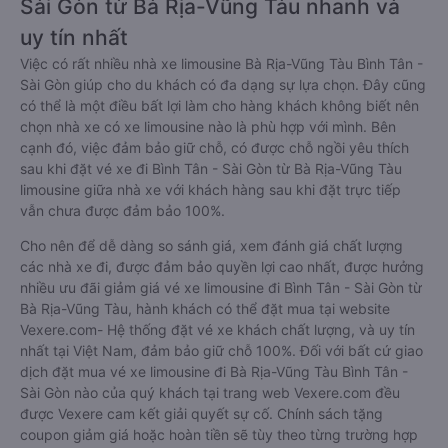
Sài Gòn từ Bà Rịa-Vũng Tàu nhanh và
uy tín nhất
Việc có rất nhiều nhà xe limousine Bà Rịa-Vũng Tàu Bình Tân -
Sài Gòn giúp cho du khách có đa dạng sự lựa chọn. Đây cũng
có thể là một điều bất lợi làm cho hàng khách không biết nên
chọn nhà xe có xe limousine nào là phù hợp với mình. Bên
cạnh đó, việc đảm bảo giữ chỗ, có được chỗ ngồi yêu thích
sau khi đặt vé xe đi Bình Tân - Sài Gòn từ Bà Rịa-Vũng Tàu
limousine giữa nhà xe với khách hàng sau khi đặt trực tiếp
vẫn chưa được đảm bảo 100%.
Cho nên để dễ dàng so sánh giá, xem đánh giá chất lượng
các nhà xe đi, được đảm bảo quyền lợi cao nhất, được hưởng
nhiều ưu đãi giảm giá vé xe limousine đi Bình Tân - Sài Gòn từ
Bà Rịa-Vũng Tàu, hành khách có thể đặt mua tại website
Vexere.com- Hệ thống đặt vé xe khách chất lượng, và uy tín
nhất tại Việt Nam, đảm bảo giữ chỗ 100%. Đối với bất cứ giao
dịch đặt mua vé xe limousine đi Bà Rịa-Vũng Tàu Bình Tân -
Sài Gòn nào của quý khách tại trang web Vexere.com đều
được Vexere cam kết giải quyết sự cố. Chính sách tặng
coupon giảm giá hoặc hoàn tiền sẽ tùy theo từng trường hợp