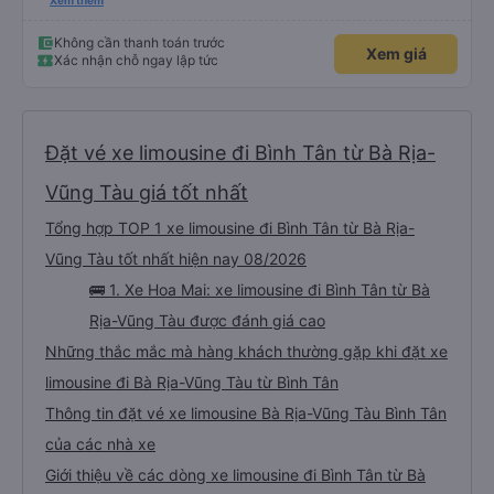
sử hỏi: chị ở chỗ nào e đến đón. Tuy đường hơi đông nhưng anh tài xế vẫn
Xem thêm
rất cố gắng chạy cho kịp chuyến bay của 1 hành khách khác trên xe nhưng
xe lại đi rất êm, không dằn sốc gì hết. Mình để ý lần nào gọi khách anh tài xế
cũng với cái giọng nhỏ nhẹ đó đón khách, không như các xe khác mình từng
Không cần thanh toán trước
Xem giá
đi. Thiệc là ưng hết sức. Nhất định sẽ đi lại lần sau
Xác nhận chỗ ngay lập tức
Đặt vé xe limousine đi Bình Tân từ Bà Rịa-
Vũng Tàu giá tốt nhất
Tổng hợp TOP 1 xe limousine đi Bình Tân từ Bà Rịa-
Vũng Tàu tốt nhất hiện nay 08/2026
🚌 1. Xe Hoa Mai: xe limousine đi Bình Tân từ Bà
Rịa-Vũng Tàu được đánh giá cao
Những thắc mắc mà hàng khách thường gặp khi đặt xe
limousine đi Bà Rịa-Vũng Tàu từ Bình Tân
Thông tin đặt vé xe limousine Bà Rịa-Vũng Tàu Bình Tân
của các nhà xe
Giới thiệu về các dòng xe limousine đi Bình Tân từ Bà