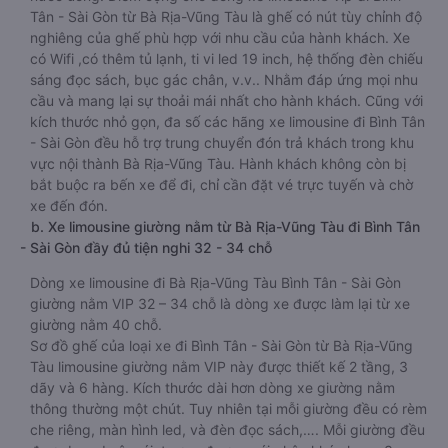
Tân - Sài Gòn từ Bà Rịa-Vũng Tàu là ghế có nút tùy chỉnh độ
nghiêng của ghế phù hợp với nhu cầu của hành khách. Xe
có Wifi ,có thêm tủ lạnh, ti vi led 19 inch, hệ thống đèn chiếu
sáng đọc sách, bục gác chân, v.v.. Nhằm đáp ứng mọi nhu
cầu và mang lại sự thoải mái nhất cho hành khách. Cũng với
kích thước nhỏ gọn, đa số các hãng xe limousine đi Bình Tân
- Sài Gòn đều hỗ trợ trung chuyển đón trả khách trong khu
vực nội thành Bà Rịa-Vũng Tàu. Hành khách không còn bị
bắt buộc ra bến xe để đi, chỉ cần đặt vé trực tuyến và chờ
xe đến đón.
b. Xe limousine giường nằm từ Bà Rịa-Vũng Tàu đi Bình Tân
- Sài Gòn đầy đủ tiện nghi 32 - 34 chỗ
Dòng xe limousine đi Bà Rịa-Vũng Tàu Bình Tân - Sài Gòn
giường nằm VIP 32 – 34 chỗ là dòng xe được làm lại từ xe
giường nằm 40 chỗ.
Sơ đồ ghế của loại xe đi Bình Tân - Sài Gòn từ Bà Rịa-Vũng
Tàu limousine giường nằm VIP này được thiết kế 2 tầng, 3
dãy và 6 hàng. Kích thước dài hơn dòng xe giường nằm
thông thường một chút. Tuy nhiên tại mỗi giường đều có rèm
che riêng, màn hình led, và đèn đọc sách,…. Mỗi giường đều