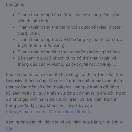
bao gồm:
Thanh toán bằng tiền mặt tại các cửa hàng tiện lợi và
siêu thị gần nhà.
Thanh toán bằng thẻ thanh toán quốc tế (Visa, Master
Card, JCB).
Thanh toán bằng thẻ ATM đã đăng ký thanh toán trực
tuyến (Internet Banking).
Thanh toán bằng hình thức chuyển khoản ngân hàng.
Bên cạnh đó, quý khách cũng có thể thanh toán vé
thông qua các ví Momo, ZaloPay, AirPay, VNPay,…
Sau khi thanh toán vé xe Bà Rịa-Vũng Tàu Bình Tân - Sài Gòn
limousine thành công, Vexere sẽ gửi tin nhắn/email xác nhận
thành công đến số điện thoại/email mà quý khách đã đăng
ký. Đến ngày đi, quý khách vui lòng có mặt tại điểm đón trước
30 phút giờ khởi hành để chuẩn bị lên xe. Để kiểm tra tình
trạng vé đã đặt, quý khách vui lòng truy cập
https://vexere.com/vi-VN/booking/ticketinfo
Xem hướng dẫn chi tiết đặt vé xe, minh họa bằng hình ảnh
tại
đây
.