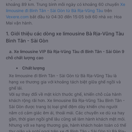
khoảng 89 km. Trung bình mỗi ngày có khoảng 60 chuyến
Xe
limousine đi Bình Tân - Sài Gòn từ Bà Rịa-Vũng Tàu
trên
Vexere.com
bắt đầu từ 04:30 đến 15:05 bởi 60 nhà xe: Hoa
Mai vận hành.
1. Giới thiệu các dòng xe limousine Bà Rịa-Vũng Tàu
Bình Tân - Sài Gòn
a. Xe limousine VIP Bà Rịa-Vũng Tàu đi Bình Tân - Sài Gòn 9
chỗ chất lượng cao
Chất lượng
Xe limousine đi Bình Tân - Sài Gòn từ Bà Rịa-Vũng Tàu là
hạng xe thương gia với khoảng tách biệt giữa ghế ngồi và
ghế lái.
Với sự thay đổi về mặt kích thước ghế, khiến chỗ của hành
khách rộng rãi hơn. Xe limousine Bà Rịa-Vũng Tàu Bình Tân -
Sài Gòn được trang bị loại ghế đệm dày khiến cho người
nằm có cảm giác êm ái, thoải mái. Các chuyến xe dù xa hay
gần, thời gian ngồi ghế lâu cũng sẽ làm hành khách mệt mỏi.
Nhưng với xe hạng thương gia, hành khách hoàn toàn có thể
thư giãn và nghỉ ngơi trên xe đi Bình Tân - Sài Gòn từ Bà Rịa-