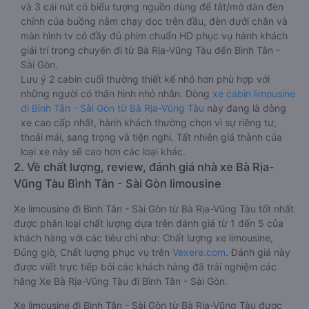
và 3 cái nút có biểu tượng nguồn dùng để tắt/mở dàn đèn
chính của buồng nằm chạy dọc trên đầu, đèn dưới chân và
màn hình tv có đầy đủ phim chuẩn HD phục vụ hành khách
giải trí trong chuyến đi từ Bà Rịa-Vũng Tàu đến Bình Tân -
Sài Gòn.
Lưu ý 2 cabin cuối thường thiết kế nhỏ hơn phù hợp với
những người có thân hình nhỏ nhắn. Dòng
xe cabin limousine
đi Bình Tân - Sài Gòn từ Bà Rịa-Vũng Tàu
này đang là dòng
xe cao cấp nhất, hành khách thường chọn vì sự riêng tư,
thoải mái, sang trọng và tiện nghi. Tất nhiên giá thành của
loại xe này sẽ cao hơn các loại khác.
2. Về chất lượng, review, đánh giá nhà xe Bà Rịa-
Vũng Tàu Bình Tân - Sài Gòn limousine
Xe limousine đi Bình Tân - Sài Gòn từ Bà Rịa-Vũng Tàu tốt nhất
được phân loại chất lượng dựa trên đánh giá từ 1 đến 5 của
khách hàng với các tiêu chí như: Chất lượng xe limousine,
Đúng giờ, Chất lượng phục vụ trên
Vexere.com
. Đánh giá này
được viết trực tiếp bởi các khách hàng đã trải nghiệm các
hãng Xe Bà Rịa-Vũng Tàu đi Bình Tân - Sài Gòn.
Xe limousine đi Bình Tân - Sài Gòn từ Bà Rịa-Vũng Tàu được