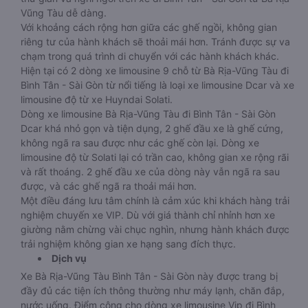
Vũng Tàu dễ dàng.
Với khoảng cách rộng hơn giữa các ghế ngồi, không gian
riêng tư của hành khách sẽ thoải mái hơn. Tránh được sự va
chạm trong quá trình di chuyển với các hành khách khác.
Hiện tại có 2 dòng xe limousine 9 chỗ từ Bà Rịa-Vũng Tàu đi
Bình Tân - Sài Gòn từ nổi tiếng là loại xe limousine Dcar và xe
limousine độ từ xe Huyndai Solati.
Dòng xe limousine Bà Rịa-Vũng Tàu đi Bình Tân - Sài Gòn
Dcar khá nhỏ gọn và tiện dụng, 2 ghế đầu xe là ghế cứng,
không ngã ra sau được như các ghế còn lại. Dòng xe
limousine độ từ Solati lại có trần cao, không gian xe rộng rãi
và rất thoáng. 2 ghế đầu xe của dòng này vẫn ngã ra sau
được, và các ghế ngã ra thoải mái hơn.
Một điều đáng lưu tâm chính là cảm xúc khi khách hàng trải
nghiệm chuyến xe VIP. Dù với giá thành chỉ nhỉnh hơn xe
giường nằm chừng vài chục nghìn, nhưng hành khách được
trải nghiệm không gian xe hạng sang đích thực.
Dịch vụ
Xe Bà Rịa-Vũng Tàu Bình Tân - Sài Gòn này được trang bị
đầy đủ các tiện ích thông thường như máy lạnh, chăn đắp,
nước uống. Điểm cộng cho dòng xe limousine Vip đi Bình