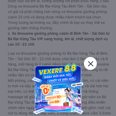
được bọc da êm ái, tương đương với phân khúc hạng 3 sao.
Dòng xe limousine Bà Rịa-Vũng Tàu Bình Tân - Sài Gòn này
có giá cả phải chăng hơn dòng xe limousine giường phòng
cabin 22 chỗ và đang được nhiều hành khách lựa chọn.
Trong tương lai không xa, đây chính là loại xe thay thế xe
giường nằm thông thường.
c. Xe limousine giường phòng cabin đi Bình Tân - Sài Gòn từ
Bà Rịa-Vũng Tàu VIP sang trọng, êm ái, chất lượng dịch vụ
cao 20 -22 chỗ
Loại xe limousine giường phòng từ Bà Rịa-Vũng Tàu đi Bình
Tân - Sài Gòn 20 - 22 chỗ được chia làm 2 tầng, 2 dãy và 6
hàng, mỗi hàng là 2 cabin riêng biệt. Trong mỗi xe limousine
Bà Rịa-Vũng Tàu Bình Tân - Sài Gòn cabin được trang bị rất
nhiều tiện ích phục vụ hành khách suốt hành trình.
Mỗi phòng, cabin đều có gối nằm rời, có gối ôm, có cái mền
to hơn và dây an toàn seat belt. Giường rộng và dài hơn hai
loại trên, có thể lăn lộn thoải mái. Đặc biệt là hệ thống
massage sẽ giúp bạn thư giãn trong những giờ nằm xe Bà
Rịa-Vũng Tàu đến Bình Tân - Sài Gòn dài. Bảng điều khiển
chính nằm ngay cạnh đầu để tiện tay tuỳ chỉnh gồm: một cái
nút to đùng để gọi tiếp viên, 2 cổng USB , 1 jack cắm 3.5mm