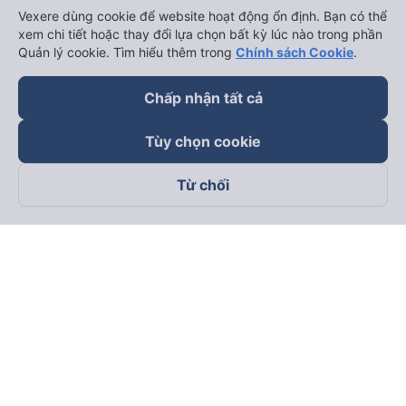
Vexere dùng cookie để website hoạt động ổn định. Bạn có thể
xem chi tiết hoặc thay đổi lựa chọn bất kỳ lúc nào trong phần
Quản lý cookie. Tìm hiểu thêm trong
Chính sách Cookie
.
Chấp nhận tất cả
Tùy chọn cookie
Từ chối
Theo dõi chúng tôi trên
Facebook
Tiktok
Youtube
Công ty TNHH Thương Mại Dịch Vụ Vexere
Địa chỉ đăng ký kinh doanh: 8C Chữ Đồng Tử, Phường Tân
Sơn Nhất, TP. Hồ Chí Minh, Việt Nam
Địa chỉ
:
Lầu 2, toà nhà H3 Circo Hoàng Diệu, 384 Hoàng Diệu,
Phường Khánh Hội, TP Hồ Chí Minh, Việt Nam
Tầng 3, toà nhà 101 Láng Hạ, 101 Láng Hạ, Phường Láng, TP.