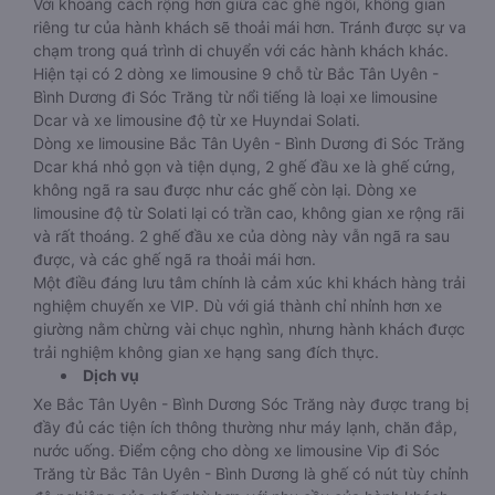
Với khoảng cách rộng hơn giữa các ghế ngồi, không gian
riêng tư của hành khách sẽ thoải mái hơn. Tránh được sự va
chạm trong quá trình di chuyển với các hành khách khác.
Hiện tại có 2 dòng xe limousine 9 chỗ từ Bắc Tân Uyên -
Bình Dương đi Sóc Trăng từ nổi tiếng là loại xe limousine
Dcar và xe limousine độ từ xe Huyndai Solati.
Dòng xe limousine Bắc Tân Uyên - Bình Dương đi Sóc Trăng
Dcar khá nhỏ gọn và tiện dụng, 2 ghế đầu xe là ghế cứng,
không ngã ra sau được như các ghế còn lại. Dòng xe
limousine độ từ Solati lại có trần cao, không gian xe rộng rãi
và rất thoáng. 2 ghế đầu xe của dòng này vẫn ngã ra sau
được, và các ghế ngã ra thoải mái hơn.
Một điều đáng lưu tâm chính là cảm xúc khi khách hàng trải
nghiệm chuyến xe VIP. Dù với giá thành chỉ nhỉnh hơn xe
giường nằm chừng vài chục nghìn, nhưng hành khách được
trải nghiệm không gian xe hạng sang đích thực.
Dịch vụ
Xe Bắc Tân Uyên - Bình Dương Sóc Trăng này được trang bị
đầy đủ các tiện ích thông thường như máy lạnh, chăn đắp,
nước uống. Điểm cộng cho dòng xe limousine Vip đi Sóc
Trăng từ Bắc Tân Uyên - Bình Dương là ghế có nút tùy chỉnh