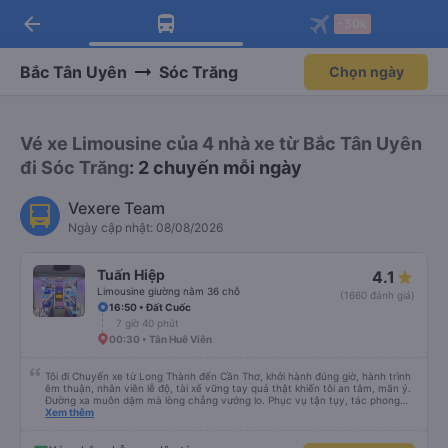
arrow_back
Tải app Vexere ngay!
Tải app Vexere
-30k
Mở app
Mở app
Nhận ưu đãi thành viên độc
-30k/ghế khi đặt vé máy bay qua
quyền
app
Bắc Tân Uyên
Sóc Trăng
Chọn ngày
Vé xe Limousine của 4 nhà xe từ Bắc Tân Uyên
đi Sóc Trăng
: 2 chuyến mỗi ngày
Vexere Team
Ngày cập nhật: 08/08/2026
Tuấn Hiệp
4.1
Limousine giường nằm 36 chỗ
(1660 đánh giá)
16:50 • Đất Cuốc
7 giờ 40 phút
00:30 • Tân Huê Viên
Tôi đi Chuyến xe từ Long Thành đến Cần Thơ, khởi hành đúng giờ, hành trình
êm thuận, nhân viên lễ độ, tài xế vững tay quả thật khiến tôi an tâm, mãn ý.
Đường xa muôn dặm mà lòng chẳng vướng lo. Phục vụ tận tụy, tác phong
nghiêm cẩn, hiếm thấy giữa thời buổi kim tiền vội vã. Xã hội loạn đạo. Xin gửi
Xem thêm
lời tán dương chân thành, kính chúc nhà xe ngày một hưng thịnh, vạn lộ bình
an.”