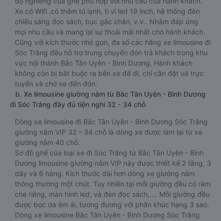
độ nghiêng của ghế phù hợp với nhu cầu của hành khách.
Xe có Wifi ,có thêm tủ lạnh, ti vi led 19 inch, hệ thống đèn
chiếu sáng đọc sách, bục gác chân, v.v.. Nhằm đáp ứng
mọi nhu cầu và mang lại sự thoải mái nhất cho hành khách.
Cũng với kích thước nhỏ gọn, đa số các hãng xe limousine đi
Sóc Trăng đều hỗ trợ trung chuyển đón trả khách trong khu
vực nội thành Bắc Tân Uyên - Bình Dương. Hành khách
không còn bị bắt buộc ra bến xe để đi, chỉ cần đặt vé trực
tuyến và chờ xe đến đón.
b. Xe limousine giường nằm từ Bắc Tân Uyên - Bình Dương
đi Sóc Trăng đầy đủ tiện nghi 32 - 34 chỗ
Dòng xe limousine đi Bắc Tân Uyên - Bình Dương Sóc Trăng
giường nằm VIP 32 – 34 chỗ là dòng xe được làm lại từ xe
giường nằm 40 chỗ.
Sơ đồ ghế của loại xe đi Sóc Trăng từ Bắc Tân Uyên - Bình
Dương limousine giường nằm VIP này được thiết kế 2 tầng, 3
dãy và 6 hàng. Kích thước dài hơn dòng xe giường nằm
thông thường một chút. Tuy nhiên tại mỗi giường đều có rèm
che riêng, màn hình led, và đèn đọc sách,…. Mỗi giường đều
được bọc da êm ái, tương đương với phân khúc hạng 3 sao.
Dòng xe limousine Bắc Tân Uyên - Bình Dương Sóc Trăng