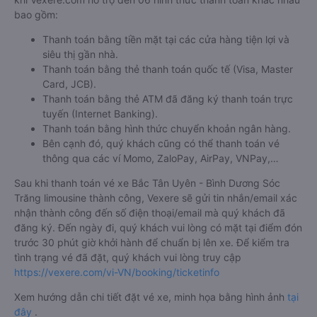
bao gồm:
Thanh toán bằng tiền mặt tại các cửa hàng tiện lợi và
siêu thị gần nhà.
Thanh toán bằng thẻ thanh toán quốc tế (Visa, Master
Card, JCB).
Thanh toán bằng thẻ ATM đã đăng ký thanh toán trực
tuyến (Internet Banking).
Thanh toán bằng hình thức chuyển khoản ngân hàng.
Bên cạnh đó, quý khách cũng có thể thanh toán vé
thông qua các ví Momo, ZaloPay, AirPay, VNPay,…
Sau khi thanh toán vé xe Bắc Tân Uyên - Bình Dương Sóc
Trăng limousine thành công, Vexere sẽ gửi tin nhắn/email xác
nhận thành công đến số điện thoại/email mà quý khách đã
đăng ký. Đến ngày đi, quý khách vui lòng có mặt tại điểm đón
trước 30 phút giờ khởi hành để chuẩn bị lên xe. Để kiểm tra
tình trạng vé đã đặt, quý khách vui lòng truy cập
https://vexere.com/vi-VN/booking/ticketinfo
Xem hướng dẫn chi tiết đặt vé xe, minh họa bằng hình ảnh
tại
đây
.