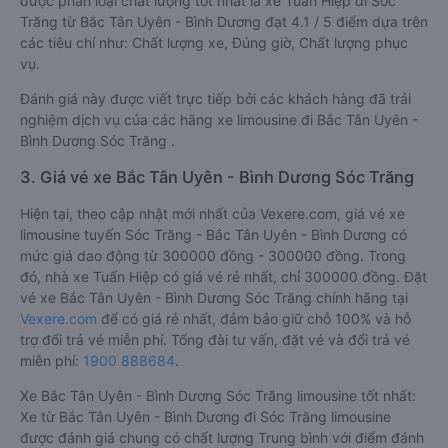
được phân loại chất lượng tốt nhất là xe Tuấn Hiệp đi Sóc
Trăng từ Bắc Tân Uyên - Bình Dương đạt 4.1 / 5 điểm dựa trên
các tiêu chí như: Chất lượng xe, Đúng giờ, Chất lượng phục
vụ.
Đánh giá này được viết trực tiếp bởi các khách hàng đã trải
nghiệm dịch vụ của các hãng xe limousine đi Bắc Tân Uyên -
Bình Dương Sóc Trăng .
3. Giá vé xe Bắc Tân Uyên - Bình Dương Sóc Trăng
Hiện tại, theo cập nhật mới nhất của Vexere.com, giá vé xe
limousine tuyến Sóc Trăng - Bắc Tân Uyên - Bình Dương có
mức giá dao động từ 300000 đồng - 300000 đồng. Trong
đó, nhà xe Tuấn Hiệp có giá vé rẻ nhất, chỉ 300000 đồng. Đặt
vé xe Bắc Tân Uyên - Bình Dương Sóc Trăng chính hãng tại
Vexere.com
để có giá rẻ nhất, đảm bảo giữ chỗ 100% và hỗ
trợ đổi trả vé miễn phí. Tổng đài tư vấn, đặt vé và đổi trả vé
miễn phí:
1900 888684
.
Xe Bắc Tân Uyên - Bình Dương Sóc Trăng limousine tốt nhất:
Xe từ Bắc Tân Uyên - Bình Dương đi Sóc Trăng limousine
được đánh giá chung có chất lượng Trung bình với điểm đánh