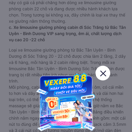
này có giá cả phải chăng hơn dòng xe limousine giường
phòng cabin 22 chỗ và đang được nhiều hành khách lựa
chọn. Trong tương lai không xa, đây chính là loại xe thay thế
xe giường nằm thông thường.
c. Xe limousine giường phòng cabin đi Sóc Trăng từ Bắc Tân
Uyên - Bình Dương VIP sang trọng, êm ái, chất lượng dịch
vụ cao 20 -22 chỗ
Loại xe limousine giường phòng từ Bắc Tân Uyên - Bình
Dương đi Sóc Trăng 20 - 22 chỗ được chia làm 2 tầng, 2 dãy
và 6 hàng, mỗi hàng là 2 cabin riêng biệt. Trong mỗi xe
limousine Bắc Tân Uyên - Bình Dương Sóc Trăng cabin được
trang bị rất nhiều tiện ích phục vụ hành khách suốt hành
trình.
Mỗi phòng, cabin đều có gối nằm rời, có gối ôm, có cái mền
to hơn và dây an toàn seat belt. Giường rộng và dài hơn hai
loại trên, có thể lăn lộn thoải mái. Đặc biệt là hệ thống
massage sẽ giúp bạn thư giãn trong những giờ nằm xe Bắc
Tân Uyên - Bình Dương đến Sóc Trăng dài. Bảng điều khiển
chính nằm ngay cạnh đầu để tiện tay tuỳ chỉnh gồm: một cái
nút to đùng để gọi tiếp viên, 2 cổng USB , 1 jack cắm 3.5mm
và 3 cái nút có biểu tượng nguồn dùng để tắt/mở dàn đèn