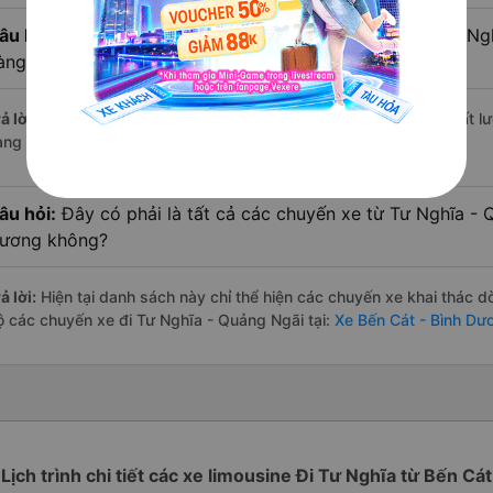
âu hỏi:
Xe limousine nào từ Bến Cát - Bình Dương đi Tư N
àng đánh giá tốt nhất?
ả lời:
Trong số các hãng,
Khang Thịnh
nổi bật nhất với điểm chất 
àng – một con số minh chứng cho dịch vụ cao cấp và uy tín.
âu hỏi:
Đây có phải là tất cả các chuyến xe từ Tư Nghĩa - 
ương không?
ả lời:
Hiện tại danh sách này chỉ thể hiện các chuyến xe khai thác d
ộ các chuyến xe đi Tư Nghĩa - Quảng Ngãi tại:
Xe Bến Cát - Bình Dư
Lịch trình chi tiết các xe limousine Đi Tư Nghĩa từ Bến Cát