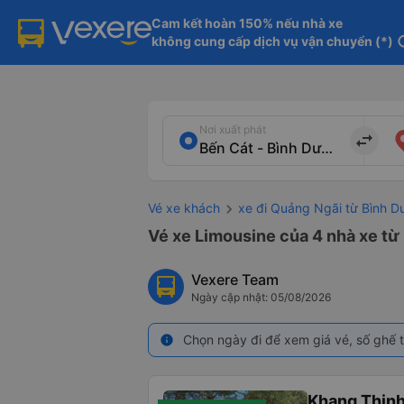
Cam kết hoàn 150% nếu nhà xe

không cung cấp dịch vụ vận chuyển (*)
in
Nơi xuất phát
import_export
Vé xe khách
xe đi Quảng Ngãi từ Bình 
Vé xe Limousine của 4 nhà xe từ
Vexere Team
Ngày cập nhật: 05/08/2026
Chọn ngày đi để xem giá vé, số ghế t
info
Khang Thịn