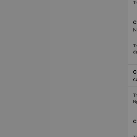
Tr
C
N
Tr
đ
C
c
Tr
N
C