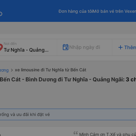
Đơn hàng của tôi
Mở bán vé trên Vexe
fo
Nơi đến
add
Nhập ngày đi
Thêm
xe limousine đi Tư Nghĩa từ Bến Cát
Dương
 Bến Cát - Bình Dương đi Tư Nghĩa - Quảng Ngãi
: 3 
rống và ưu đãi khi đặt vé
h
Mình Cảm ơn T.Xế và phụ củ