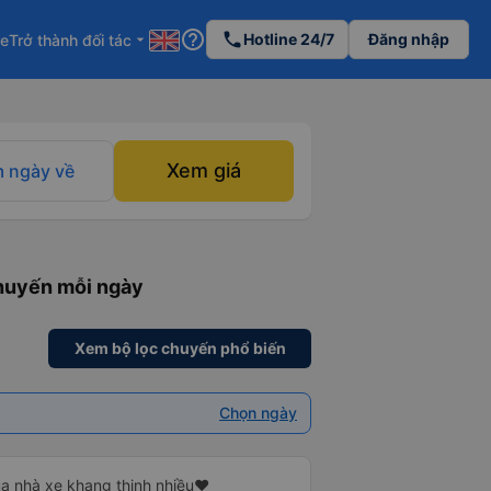
help_outline
phone
Hotline 24/7
Đăng nhập
re
Trở thành đối tác
arrow_drop_down
Xem giá
 ngày về
chuyến mỗi ngày
Xem bộ lọc chuyến phổ biến
Chọn ngày
a nhà xe khang thịnh nhiều❤️