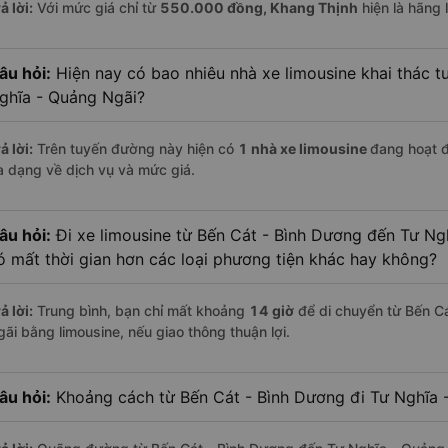
ả lời:
Với mức giá chỉ từ
550.000
đồng,
Khang Thịnh
hiện là hãng 
âu hỏi:
Hiện nay có bao nhiêu nhà xe limousine khai thác t
ghĩa - Quảng Ngãi?
ả lời:
Trên tuyến đường này hiện có
1
nhà xe
limousine
đang hoạt 
a dạng về dịch vụ và mức giá.
âu hỏi:
Đi xe limousine từ Bến Cát - Bình Dương đến Tư Ng
ó mất thời gian hơn các loại phương tiện khác hay không?
ả lời:
Trung bình, bạn chỉ mất khoảng
14 giờ
để di chuyển từ Bến C
gãi bằng limousine, nếu giao thông thuận lợi.
âu hỏi:
Khoảng cách từ Bến Cát - Bình Dương đi Tư Nghĩa 