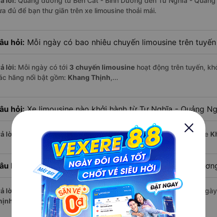
ả lời:
Quãng đường từ Bến Cát - Bình Dương đến Tư Nghĩa - Quảng 
ừa đủ để bạn thư giãn trên xe limousine thoải mái.
âu hỏi:
Mỗi ngày có bao nhiêu chuyến limousine trên tuyế
ả lời:
Mỗi ngày có tới
3 chuyến limousine
hoạt động trên tuyến, khở
ác hãng nổi bật gồm:
Khang Thịnh
,...
âu hỏi:
Xe limousine nào khởi hành từ Tư Nghĩa - Quảng Ng
ả lời:
Chuyến limousine sớm nhất khởi hành lúc
18:00
, do nhà xe
K
âu hỏi:
Xe limousine nào khởi hành từ Bến Cát - Bình Dươ
ả lời:
Nếu bạn muốn đi chuyến muộn, lựa chọn cuối cùng trong ngày 
hịnh
vận hành.