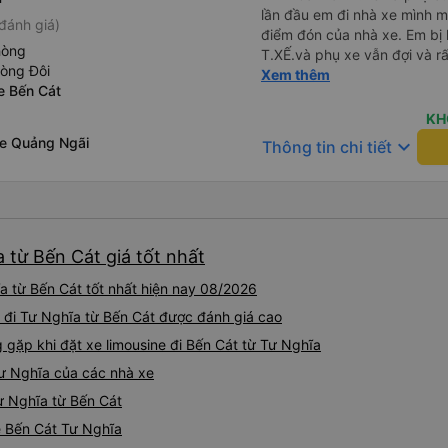
lần đầu em đi nhà xe mình 
đánh giá)
điểm đón của nhà xe. Em bị 
hòng
T.XẾ.và phụ xe vẫn đợi và rấ
hòng Đôi
như những nhà xe khác. Xe mình đi là loại xe 24p đôi . xe có
Xem thêm
e Bến Cát
rèm kéo nên mình thấy rất là
.xe đi từ sài gòn về quy nh
KH
.xe dùng 2 trạm để mn đi wc
xe Quảng Ngãi
keyboard_arrow_down
Thông tin chi tiết
cho mn ăn ún. Dù 2 trạm dù
liệu và cho mn đi wc nhưng
dùng rất chi là sạch sẽ. Hk
khác. Mà hình như nhà xe này chạy ra tới quãng ngãi.và trả
khách dọc quốc lộ 1a Nên Rất là tiện cho mn luôn😍 Mình đi
a từ Bến Cát giá tốt nhất
chuyến xe mình hk chê chổ nào đc luôn.xe rất là mới luôn.
T.XẾ chạy rất em hk bị dồng như những xe khác❤️. Chúc
a từ Bến Cát tốt nhất hiện nay 08/2026
nhà xe ngày càng phát triể
e đi Tư Nghĩa từ Bến Cát được đánh giá cao
ặp khi đặt xe limousine đi Bến Cát từ Tư Nghĩa
Tư Nghĩa của các nhà xe
Tư Nghĩa từ Bến Cát
ne Bến Cát Tư Nghĩa