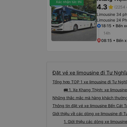
Xác nhận tức thì
4.3
star
(2254 
Limousine 34 p
Limousine 24 P
18:15 • Bến x
14h
08:15 • Bến 
Đặt vé xe limousine đi Tư Nghĩ
Tổng hợp TOP 1 xe limousine đi Tư Nghĩ
🚌 1. Xe Khang Thịnh: xe limousin
Những thắc mắc mà hàng khách thường g
Thông tin đặt vé xe limousine Bến Cát 
Giới thiệu về các dòng xe limousine đi 
1. Giới thiệu các dòng xe limousi