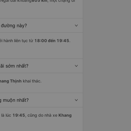
Ngãi dài khoảng
805 km
, một chặng đi
n đường này?
i hành liên tục từ
18:00 đến 19:45
.
ãi sớm nhất?
hang Thịnh
khai thác.
ng muộn nhất?
là lúc
19:45
, cũng do nhà xe
Khang