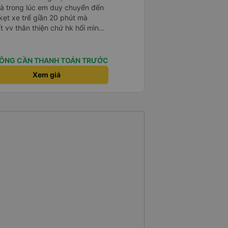
mà trong lúc em duy chuyển đến
kẹt xe trể giần 20 phút mà
t vv thân thiện chứ hk hối mình
 riêng tư và đầy đầy đủ tiện nghi
ơn xe dùng tới 3 trạm dùng chân
ÔNG CẦN THANH TOÁN TRƯỚC
 ở cây xăng .và 1 trạm. Dùng
Xem giá
ng ở cây xăng để xe nộp nhiên
 nhà wc của cây xăng nhà xe này
 có mùi khó chiệu như những trạm
n mạnh hơn🥰