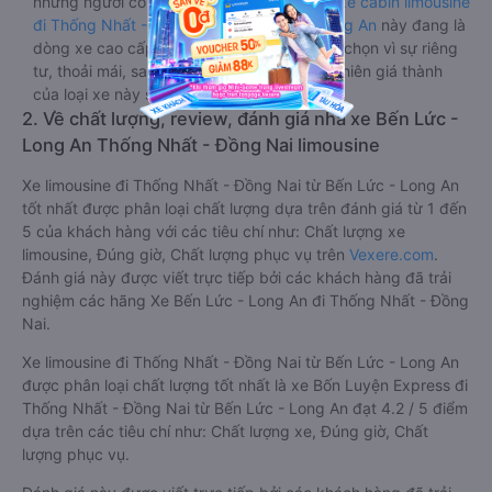
những người có thân hình nhỏ nhắn. Dòng
xe cabin limousine
đi Thống Nhất - Đồng Nai từ Bến Lức - Long An
này đang là
dòng xe cao cấp nhất, hành khách thường chọn vì sự riêng
tư, thoải mái, sang trọng và tiện nghi. Tất nhiên giá thành
của loại xe này sẽ cao hơn các loại khác.
2. Về chất lượng, review, đánh giá nhà xe Bến Lức -
Long An Thống Nhất - Đồng Nai limousine
Xe limousine đi Thống Nhất - Đồng Nai từ Bến Lức - Long An
tốt nhất được phân loại chất lượng dựa trên đánh giá từ 1 đến
5 của khách hàng với các tiêu chí như: Chất lượng xe
limousine, Đúng giờ, Chất lượng phục vụ trên
Vexere.com
.
Đánh giá này được viết trực tiếp bởi các khách hàng đã trải
nghiệm các hãng Xe Bến Lức - Long An đi Thống Nhất - Đồng
Nai.
Xe limousine đi Thống Nhất - Đồng Nai từ Bến Lức - Long An
được phân loại chất lượng tốt nhất là xe Bốn Luyện Express đi
Thống Nhất - Đồng Nai từ Bến Lức - Long An đạt 4.2 / 5 điểm
dựa trên các tiêu chí như: Chất lượng xe, Đúng giờ, Chất
lượng phục vụ.