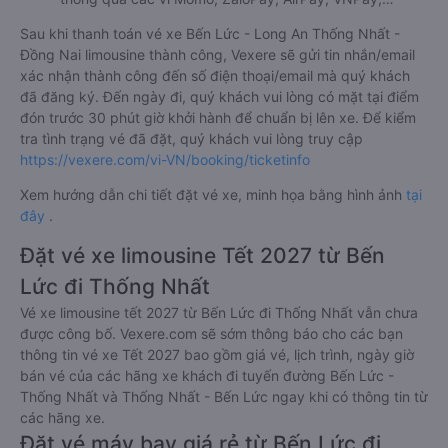
Sau khi thanh toán vé xe Bến Lức - Long An Thống Nhất -
Đồng Nai limousine thành công, Vexere sẽ gửi tin nhắn/email
xác nhận thành công đến số điện thoại/email mà quý khách
đã đăng ký. Đến ngày đi, quý khách vui lòng có mặt tại điểm
đón trước 30 phút giờ khởi hành để chuẩn bị lên xe. Để kiểm
tra tình trạng vé đã đặt, quý khách vui lòng truy cập
https://vexere.com/vi-VN/booking/ticketinfo
Xem hướng dẫn chi tiết đặt vé xe, minh họa bằng hình ảnh
tại
đây
.
Đặt vé xe limousine Tết 2027 từ Bến
Lức đi Thống Nhất
Vé xe limousine tết 2027 từ Bến Lức đi Thống Nhất vẫn chưa
được công bố. Vexere.com sẽ sớm thông báo cho các bạn
thông tin vé xe Tết 2027 bao gồm giá vé, lịch trình, ngày giờ
bán vé của các hãng xe khách đi tuyến đường Bến Lức -
Thống Nhất và Thống Nhất - Bến Lức ngay khi có thông tin từ
các hãng xe.
Đặt vé máy bay giá rẻ từ Bến Lức đi