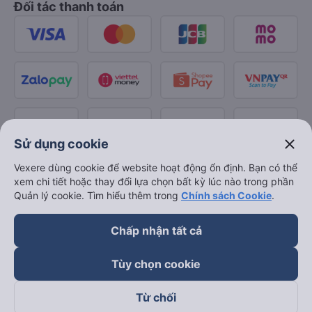
Đối tác thanh toán
close
Sử dụng cookie
Vexere dùng cookie để website hoạt động ổn định. Bạn có thể
xem chi tiết hoặc thay đổi lựa chọn bất kỳ lúc nào trong phần
Quản lý cookie. Tìm hiểu thêm trong
Chính sách Cookie
.
Chấp nhận tất cả
Tùy chọn cookie
Từ chối