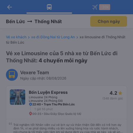
arrow_back
Tải app Vexere ngay!
Tải app Vexere
-30k
Mở app
Mở app
Nhận ưu đãi thành viên độc
-30k/ghế khi đặt vé máy bay qua
quyền
app
Bến Lức
Thống Nhất
Chọn ngày
Vé xe khách
xe đi Đồng Nai từ Long An
xe limousine đi Thống Nhất
từ Bến Lức
Vé xe Limousine của 5 nhà xe từ Bến Lức đi
Thống Nhất
: 4 chuyến mỗi ngày
Vexere Team
Ngày cập nhật: 08/08/2026
Bốn Luyện Express
4.2
Limousine 24 Phòng
(548 đánh giá)
Limousine 24 Phòng Đôi
22:40 • Trạm Thu Phí Bến Lức
1 giờ 55 phút
00:35 • Dầu Giây (Dọc Quốc lộ 1A)
Trải nghiệm tốt Nhân viên vui vẻ lịch sự và thân thiện Giờ đến có trễ hơn dự
định 1h, vì xe phải dừng nhiều và lên xuống hàng hóa và rước hành khách,
nói chung là tối thấy yên tâm khi sử dụng dịch vụ của nhà xe này, và sẽ ủng