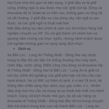
Nai Dcar khá nhỏ gọn và tiện dụng, 2 ghế đầu xe là ghế
cứng, không ngã ra sau được như các ghế còn lại. Dòng xe
limousine độ từ Solati lại có trần cao, không gian xe rộng rãi
và rất thoáng. 2 ghế đầu xe của dòng này vẫn ngã ra sau
được, và các ghế ngã ra thoải mái hơn.
Một điều đáng lưu tâm chính là cảm xúc khi khách hàng trải
nghiệm chuyến xe VIP. Dù với giá thành chỉ nhỉnh hơn xe
giường nằm chừng vài chục nghìn, nhưng hành khách được
trải nghiệm không gian xe hạng sang đích thực.
Dịch vụ
Xe Bến Lức - Long An Thống Nhất - Đồng Nai này được
trang bị đầy đủ các tiện ích thông thường như máy lạnh,
chăn đắp, nước uống. Điểm cộng cho dòng xe limousine Vip
đi Thống Nhất - Đồng Nai từ Bến Lức - Long An là ghế có
nút tùy chỉnh độ nghiêng của ghế phù hợp với nhu cầu của
hành khách. Xe có Wifi ,có thêm tủ lạnh, ti vi led 19 inch, hệ
thống đèn chiếu sáng đọc sách, bục gác chân, v.v.. Nhằm
đáp ứng mọi nhu cầu và mang lại sự thoải mái nhất cho hành
khách. Cũng với kích thước nhỏ gọn, đa số các hãng xe
limousine đi Thống Nhất - Đồng Nai đều hỗ trợ trung chuyển
đón trả khách trong khu vực nội thành Bến Lức - Long An.