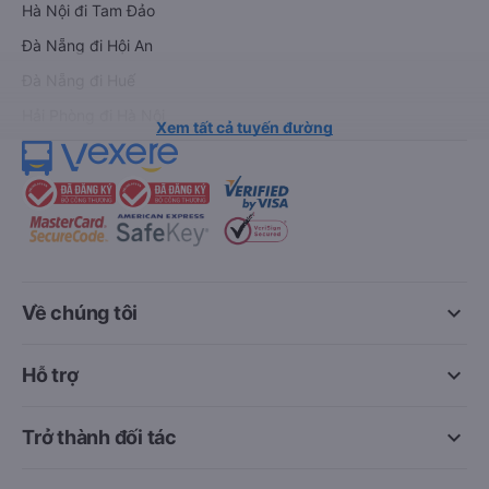
Hà Nội đi Tam Đảo
Đà Nẵng đi Hội An
Đà Nẵng đi Huế
Hải Phòng đi Hà Nội
Xem tất cả tuyến đường
keyboard_arrow_down
Về chúng tôi
keyboard_arrow_down
Hỗ trợ
keyboard_arrow_down
Trở thành đối tác