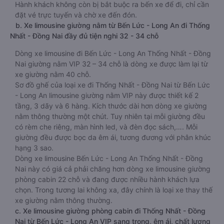
Hành khách không còn bị bắt buộc ra bến xe để đi, chỉ cần
đặt vé trực tuyến và chờ xe đến đón.
b. Xe limousine giường nằm từ Bến Lức - Long An đi Thống
Nhất - Đồng Nai đầy đủ tiện nghi 32 - 34 chỗ
Dòng xe limousine đi Bến Lức - Long An Thống Nhất - Đồng
Nai giường nằm VIP 32 – 34 chỗ là dòng xe được làm lại từ
xe giường nằm 40 chỗ.
Sơ đồ ghế của loại xe đi Thống Nhất - Đồng Nai từ Bến Lức
- Long An limousine giường nằm VIP này được thiết kế 2
tầng, 3 dãy và 6 hàng. Kích thước dài hơn dòng xe giường
nằm thông thường một chút. Tuy nhiên tại mỗi giường đều
có rèm che riêng, màn hình led, và đèn đọc sách,…. Mỗi
giường đều được bọc da êm ái, tương đương với phân khúc
hạng 3 sao.
Dòng xe limousine Bến Lức - Long An Thống Nhất - Đồng
Nai này có giá cả phải chăng hơn dòng xe limousine giường
phòng cabin 22 chỗ và đang được nhiều hành khách lựa
chọn. Trong tương lai không xa, đây chính là loại xe thay thế
xe giường nằm thông thường.
c. Xe limousine giường phòng cabin đi Thống Nhất - Đồng
Nai từ Bến Lức - Long An VIP sang trọng, êm ái, chất lượng