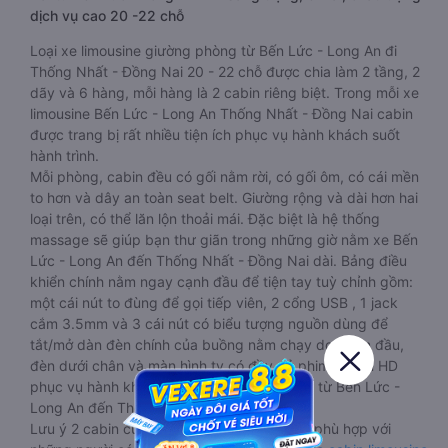
dịch vụ cao 20 -22 chỗ
Loại xe limousine giường phòng từ Bến Lức - Long An đi
Thống Nhất - Đồng Nai 20 - 22 chỗ được chia làm 2 tầng, 2
dãy và 6 hàng, mỗi hàng là 2 cabin riêng biệt. Trong mỗi xe
limousine Bến Lức - Long An Thống Nhất - Đồng Nai cabin
được trang bị rất nhiều tiện ích phục vụ hành khách suốt
hành trình.
Mỗi phòng, cabin đều có gối nằm rời, có gối ôm, có cái mền
to hơn và dây an toàn seat belt. Giường rộng và dài hơn hai
loại trên, có thể lăn lộn thoải mái. Đặc biệt là hệ thống
massage sẽ giúp bạn thư giãn trong những giờ nằm xe Bến
Lức - Long An đến Thống Nhất - Đồng Nai dài. Bảng điều
khiển chính nằm ngay cạnh đầu để tiện tay tuỳ chỉnh gồm:
một cái nút to đùng để gọi tiếp viên, 2 cổng USB , 1 jack
cắm 3.5mm và 3 cái nút có biểu tượng nguồn dùng để
tắt/mở dàn đèn chính của buồng nằm chạy dọc trên đầu,
đèn dưới chân và màn hình tv có đầy đủ phim chuẩn HD
phục vụ hành khách giải trí trong chuyến đi từ Bến Lức -
Long An đến Thống Nhất - Đồng Nai.
Lưu ý 2 cabin cuối thường thiết kế nhỏ hơn phù hợp với