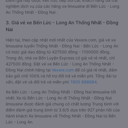
Đánh giá này được viết trực tiếp bởi các khách hàng đã trải
nghiệm dịch vụ của các hãng xe limousine đi Bến Lức - Long
An Thống Nhất - Đồng Nai .
3. Giá vé xe Bến Lức - Long An Thống Nhất - Đồng
Nai
Hiện tại, theo cập nhật mới nhất của Vexere.com, giá vé xe
limousine tuyến Thống Nhất - Đồng Nai - Bến Lức - Long An
có mức giá dao động từ 427500 đồng - 1100000 đồng.
Trong đó, nhà xe Bốn Luyện Express có giá vé rẻ nhất, chỉ
427500 đồng. Đặt vé xe Bến Lức - Long An Thống Nhất -
Đồng Nai chính hãng tại
Vexere.com
để có giá rẻ nhất, đảm
bảo giữ chỗ 100% và hỗ trợ đổi trả vé miễn phí. Tổng đài tư
vấn, đặt vé và đổi trả vé miễn phí:
1900 888684
.
Xe Bến Lức - Long An Thống Nhất - Đồng Nai limousine tốt
nhất: Xe từ Bến Lức - Long An đi Thống Nhất - Đồng Nai
limousine được đánh giá chung có chất lượng Trung bình với
điểm đánh giá trung bình từ 3.6/5 dựa trên 927 phản hồi của
hành khách Xe limousine về Thống Nhất - Đồng Nai từ Bến
Lức - Long An.