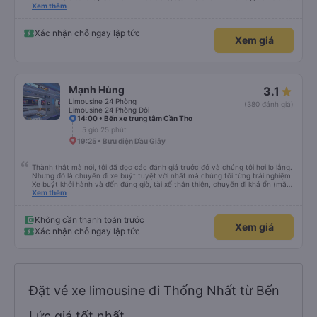
hộ và giới thiệu cho người thân sử dụng dịch vụ của nhà xe này
Xem thêm
Xác nhận chỗ ngay lập tức
Xem giá
Mạnh Hùng
3.1
Limousine 24 Phòng
(380 đánh giá)
Limousine 24 Phòng Đôi
14:00 • Bến xe trung tâm Cần Thơ
5 giờ 25 phút
19:25 • Bưu điện Dầu Giây
Thành thật mà nói, tôi đã đọc các đánh giá trước đó và chúng tôi hơi lo lắng.
Nhưng đó là chuyến đi xe buýt tuyệt vời nhất mà chúng tôi từng trải nghiệm.
Xe buýt khởi hành và đến đúng giờ, tài xế thân thiện, chuyến đi khá ổn (mặc
dù vẫn hơi xóc, nhưng đó là đặc trưng của Việt Nam ^^), và chỗ ngồi thoải
Xem thêm
mái. Chúng tôi thực sự rất hài lòng.
Không cần thanh toán trước
Xem giá
Xác nhận chỗ ngay lập tức
Đặt vé xe limousine đi Thống Nhất từ Bến
Lức giá tốt nhất