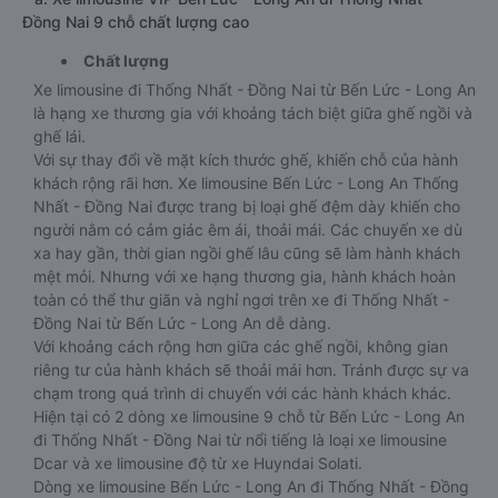
Đồng Nai 9 chỗ chất lượng cao
Chất lượng
Xe limousine đi Thống Nhất - Đồng Nai từ Bến Lức - Long An
là hạng xe thương gia với khoảng tách biệt giữa ghế ngồi và
ghế lái.
Với sự thay đổi về mặt kích thước ghế, khiến chỗ của hành
khách rộng rãi hơn. Xe limousine Bến Lức - Long An Thống
Nhất - Đồng Nai được trang bị loại ghế đệm dày khiến cho
người nằm có cảm giác êm ái, thoải mái. Các chuyến xe dù
xa hay gần, thời gian ngồi ghế lâu cũng sẽ làm hành khách
mệt mỏi. Nhưng với xe hạng thương gia, hành khách hoàn
toàn có thể thư giãn và nghỉ ngơi trên xe đi Thống Nhất -
Đồng Nai từ Bến Lức - Long An dễ dàng.
Với khoảng cách rộng hơn giữa các ghế ngồi, không gian
riêng tư của hành khách sẽ thoải mái hơn. Tránh được sự va
chạm trong quá trình di chuyển với các hành khách khác.
Hiện tại có 2 dòng xe limousine 9 chỗ từ Bến Lức - Long An
đi Thống Nhất - Đồng Nai từ nổi tiếng là loại xe limousine
Dcar và xe limousine độ từ xe Huyndai Solati.
Dòng xe limousine Bến Lức - Long An đi Thống Nhất - Đồng