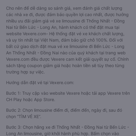
Cho nên để dễ dàng so sánh giá, xem đánh giá chất lượng
các nhà xe đi, được đảm bảo quyền lợi cao nhất, được hưởng
nhiều ưu đãi giảm giá vé xe limousine đi Thống Nhất - Đồng
Nai từ Bến Lức - Long An, hành khách có thể đặt mua tại
website Vexere.com- Hệ thống đặt vé xe khách chất lượng,
và uy tín nhất tại Việt Nam, đảm bảo giữ chỗ 100%. Đối với
bất cứ giao dịch đặt mua vé xe limousine đi Bến Lức - Long
An Thống Nhất - Đồng Nai nào của quý khách tại trang web
Vexere.com đều được Vexere cam kết giải quyết sự cố. Chính
sách tặng coupon giảm giá hoặc hoàn tiền sẽ tùy theo từng
trường hợp sự việc.
Hướng dẫn đặt vé tại Vexere.com:
Bước 1: Truy cập vào website Vexere hoặc tải app Vexere trên
CH Play hoặc App Store.
Bước 2: Chọn limousine điểm đi, điểm đến, ngày đi, sau đó
chọn “TÌM VÉ XE”.
Bước 3: Chọn hãng xe đi Thống Nhất - Đồng Nai từ Bến Lức -
Long An limousine, giờ khởi hành phù hợp. Bấm chọn vào