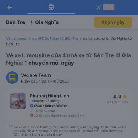
arrow_back
Tải app Vexere ngay!
Tải app Vexere
-30k
Mở app
Mở app
Nhận ưu đãi thành viên độc
-30k/ghế khi đặt vé máy bay qua
quyền
app
Bến Tre
Gia Nghĩa
Chọn ngày
Vé xe khách
xe đi Đăk Nông từ Bến Tre
xe limousine đi Gia Nghĩa từ
Bến Tre
Vé xe Limousine của 4 nhà xe từ Bến Tre đi Gia
Nghĩa
: 1 chuyến mỗi ngày
Vexere Team
Ngày cập nhật: 07/08/2026
Phương Hồng Linh
4.3
Limousine 36 phòng
(714 đánh giá)
17:30 • Bến xe Bến Tre
8 giờ 40 phút
02:10 • Gia Nghĩa (Dọc Quốc lộ 14)
Tài xế và lơ xe dễ thương, mình kẹt xe nhưng vẫn cố gắng đợi để mình ko trễ
chuyến, rất nhẹ nhàng và lịch sự. Xe sạch sẽ, thoáng mát, mền thơm tho.
Rất hài lòng trong chuyến đi này