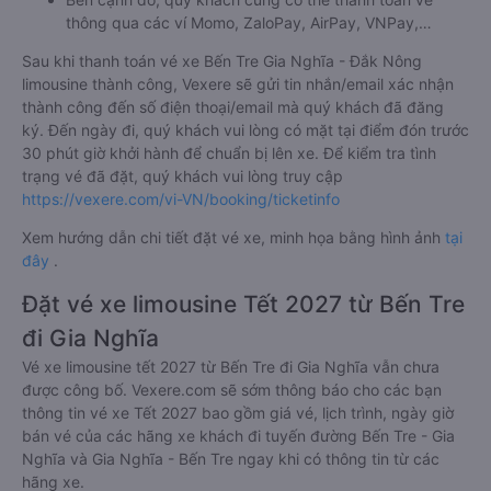
thông qua các ví Momo, ZaloPay, AirPay, VNPay,…
Sau khi thanh toán vé xe Bến Tre Gia Nghĩa - Đắk Nông
limousine thành công, Vexere sẽ gửi tin nhắn/email xác nhận
thành công đến số điện thoại/email mà quý khách đã đăng
ký. Đến ngày đi, quý khách vui lòng có mặt tại điểm đón trước
30 phút giờ khởi hành để chuẩn bị lên xe. Để kiểm tra tình
trạng vé đã đặt, quý khách vui lòng truy cập
https://vexere.com/vi-VN/booking/ticketinfo
Xem hướng dẫn chi tiết đặt vé xe, minh họa bằng hình ảnh
tại
đây
.
Đặt vé xe limousine Tết 2027 từ Bến Tre
đi Gia Nghĩa
Vé xe limousine tết 2027 từ Bến Tre đi Gia Nghĩa vẫn chưa
được công bố. Vexere.com sẽ sớm thông báo cho các bạn
thông tin vé xe Tết 2027 bao gồm giá vé, lịch trình, ngày giờ
bán vé của các hãng xe khách đi tuyến đường Bến Tre - Gia
Nghĩa và Gia Nghĩa - Bến Tre ngay khi có thông tin từ các
hãng xe.