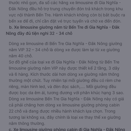
thước nhỏ gọn, đa số các hãng xe limousine đi Gia Nghĩa -
Đắk Nông đều hỗ trợ trung chuyển đón trả khách trong khu
vực nội thành Bến Tre. Hành khách không còn bị bắt buộc ra
bến xe để đi, chỉ cần đặt vé trực tuyến và chờ xe đến đón.
b. Xe limousine giường nằm từ Bến Tre đi Gia Nghĩa - Đắk
Nông đầy đủ tiện nghi 32 - 34 chỗ
Dòng xe limousine đi Bến Tre Gia Nghĩa - Đắk Nông giường
nằm VIP 32 – 34 chỗ là dòng xe được làm lại từ xe giường
nằm 40 chỗ.
Sơ đồ ghế của loại xe đi Gia Nghĩa - Đắk Nông từ Bến Tre
limousine giường nằm VIP này được thiết kế 2 tầng, 3 dãy
và 6 hàng. Kích thước dài hơn dòng xe giường nằm thông
thường một chút. Tuy nhiên tại mỗi giường đều có rèm che
riêng, màn hình led, và đèn đọc sách,…. Mỗi giường đều
được bọc da êm ái, tương đương với phân khúc hạng 3 sao.
Dòng xe limousine Bến Tre Gia Nghĩa - Đắk Nông này có giá
cả phải chăng hơn dòng xe limousine giường phòng cabin
22 chỗ và đang được nhiều hành khách lựa chọn. Trong
tương lai không xa, đây chính là loại xe thay thế xe giường
nằm thông thường.
c. Xe limousine giường phòng cabin đi Gia Nghĩa - Đắk Nông