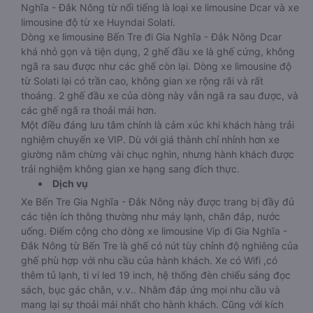
Nghĩa - Đắk Nông từ nổi tiếng là loại xe limousine Dcar và xe
limousine độ từ xe Huyndai Solati.
Dòng xe limousine Bến Tre đi Gia Nghĩa - Đắk Nông Dcar
khá nhỏ gọn và tiện dụng, 2 ghế đầu xe là ghế cứng, không
ngã ra sau được như các ghế còn lại. Dòng xe limousine độ
từ Solati lại có trần cao, không gian xe rộng rãi và rất
thoáng. 2 ghế đầu xe của dòng này vẫn ngã ra sau được, và
các ghế ngã ra thoải mái hơn.
Một điều đáng lưu tâm chính là cảm xúc khi khách hàng trải
nghiệm chuyến xe VIP. Dù với giá thành chỉ nhỉnh hơn xe
giường nằm chừng vài chục nghìn, nhưng hành khách được
trải nghiệm không gian xe hạng sang đích thực.
Dịch vụ
Xe Bến Tre Gia Nghĩa - Đắk Nông này được trang bị đầy đủ
các tiện ích thông thường như máy lạnh, chăn đắp, nước
uống. Điểm cộng cho dòng xe limousine Vip đi Gia Nghĩa -
Đắk Nông từ Bến Tre là ghế có nút tùy chỉnh độ nghiêng của
ghế phù hợp với nhu cầu của hành khách. Xe có Wifi ,có
thêm tủ lạnh, ti vi led 19 inch, hệ thống đèn chiếu sáng đọc
sách, bục gác chân, v.v.. Nhằm đáp ứng mọi nhu cầu và
mang lại sự thoải mái nhất cho hành khách. Cũng với kích