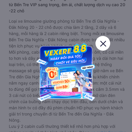
từ Bến Tre VIP sang trọng, êm ái, chất lượng dịch vụ cao 20
-22 chỗ
Loại xe limousine giường phòng từ Bến Tre đi Gia Nghĩa -
Đắk Nông 20 - 22 chỗ được chia làm 2 tầng, 2 dãy và 6
hàng, mỗi hàng là 2 cabin riêng biệt. Trong mỗi xe limousine
Bến Tre Gia Nghĩa - Đắk Nông cabin được trang bị rất nhiều
tiện ích phục vụ hành khách suốt hành trình.
Mỗi phòng, cabin đều có gối nằm rời, có gối ôm, có cái mền
to hơn và dây an toàn seat belt. Giường rộng và dài hơn hai
loại trên, có thể lăn lộn thoải mái. Đặc biệt là hệ thống
massage sẽ giúp bạn thư giãn trong những giờ nằm xe Bến
Tre đến Gia Nghĩa - Đắk Nông dài. Bảng điều khiển chính
nằm ngay cạnh đầu để tiện tay tuỳ chỉnh gồm: một cái nút
to đùng để gọi tiếp viên, 2 cổng USB , 1 jack cắm 3.5mm và
3 cái nút có biểu tượng nguồn dùng để tắt/mở dàn đèn
chính của buồng nằm chạy dọc trên đầu, đèn dưới chân và
màn hình tv có đầy đủ phim chuẩn HD phục vụ hành khách
giải trí trong chuyến đi từ Bến Tre đến Gia Nghĩa - Đắk
Nông.
Lưu ý 2 cabin cuối thường thiết kế nhỏ hơn phù hợp với