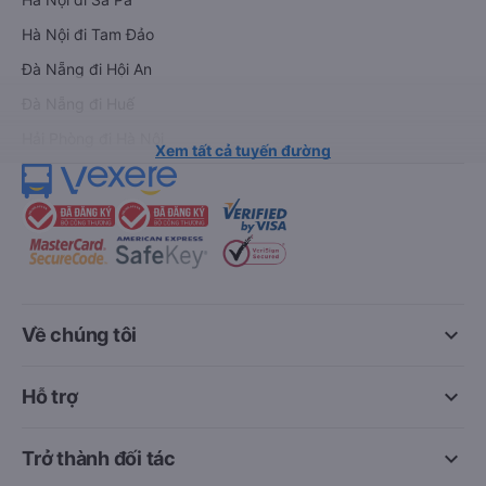
Hà Nội đi Tam Đảo
Đà Nẵng đi Hội An
Đà Nẵng đi Huế
Hải Phòng đi Hà Nội
Xem tất cả tuyến đường
keyboard_arrow_down
Về chúng tôi
keyboard_arrow_down
Hỗ trợ
keyboard_arrow_down
Trở thành đối tác