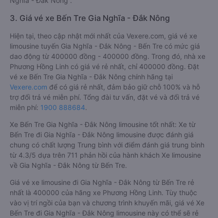
Nghĩa - Đắk Nông .
3. Giá vé xe Bến Tre Gia Nghĩa - Đắk Nông
Hiện tại, theo cập nhật mới nhất của Vexere.com, giá vé xe
limousine tuyến Gia Nghĩa - Đắk Nông - Bến Tre có mức giá
dao động từ 400000 đồng - 400000 đồng. Trong đó, nhà xe
Phương Hồng Linh có giá vé rẻ nhất, chỉ 400000 đồng. Đặt
vé xe Bến Tre Gia Nghĩa - Đắk Nông chính hãng tại
Vexere.com
để có giá rẻ nhất, đảm bảo giữ chỗ 100% và hỗ
trợ đổi trả vé miễn phí. Tổng đài tư vấn, đặt vé và đổi trả vé
miễn phí:
1900 888684
.
Xe Bến Tre Gia Nghĩa - Đắk Nông limousine tốt nhất: Xe từ
Bến Tre đi Gia Nghĩa - Đắk Nông limousine được đánh giá
chung có chất lượng Trung bình với điểm đánh giá trung bình
từ 4.3/5 dựa trên 711 phản hồi của hành khách Xe limousine
về Gia Nghĩa - Đắk Nông từ Bến Tre.
Giá vé xe limousine đi Gia Nghĩa - Đắk Nông từ Bến Tre rẻ
nhất là 400000 của hãng xe Phương Hồng Linh. Tùy thuộc
vào vị trí ngồi của bạn và chương trình khuyến mãi, giá vé Xe
Bến Tre đi Gia Nghĩa - Đắk Nông limousine này có thể sẽ rẻ