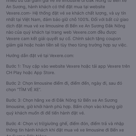
nhiều ưu đãi giảm giá vé xe limousine đi Đắk Nông từ Bến xe
An Sương, hành khách có thể đặt mua tại website
Vexere.com- Hệ thống đặt vé xe khách chất lượng, và uy tín
nhất tại Việt Nam, đảm bảo giữ chỗ 100%. Đối với bất cứ giao
dịch đặt mua vé xe limousine đi Bến xe An Sương Đắk Nông
nào của quý khách tại trang web Vexere.com đều được
Vexere cam kết giải quyết sự cố. Chính sách tặng coupon
giảm giá hoặc hoàn tiền sẽ tùy theo từng trường hợp sự việc.
Hướng dẫn đặt vé tại Vexere.com:
Bước 1: Truy cập vào website Vexere hoặc tải app Vexere trên
CH Play hoặc App Store.
Bước 2: Chọn limousine điểm đi, điểm đến, ngày đi, sau đó
chọn “TÌM VÉ XE”.
Bước 3: Chọn hãng xe đi Đắk Nông từ Bến xe An Sương
limousine, giờ khởi hành phù hợp. Bấm chọn vào khung giờ
quý khách muốn đi để tiến hành đặt vé.
Bước 4: Chọn vị trí/giường ghế, điểm đón, điểm trả và nhập
thông tin hành khách khi đặt mua vé xe limousine đi Bến xe