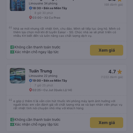
Limousine 34 phòng
(68 đánh giá)
18:30 • Bến xe Miền Tây
8 giờ 30 phút
03:00 • Xã Cư Prao
Nhà xe mới nhưng rất nhiệt tình, chu đáo. Mình sẽ tiếp tục ủng hộ. Mình có
thêm lựa chọn mới khi đi tuyến Eakar - SG. Chúc nhà xe sẽ phát triển có
nhiều KH biết đến và luôn nâng cao chất lượng dịch vụ.
Không cần thanh toán trước
Xem giá
Xác nhận chỗ ngay lập tức
star_rate
Tuấn Trung
4.7
Limousine 22 phòng
(1222 đánh giá)
19:00 • Bến xe Miền Tây
7 giờ 25 phút
02:25 • Cư Jut (Quốc Lộ 14)
e góp ý thêm tí là vẫn còn hút thuốc khi phòng máy lạnh ảnh hưởng với
người khác em vẫn đánh giá về chất lượng nhà xe và bạn nhân viên phục vụ
rất nhiệt tình nói chuyện nhỏ nhẹ với khách hàng
Không cần thanh toán trước
Xem giá
Xác nhận chỗ ngay lập tức