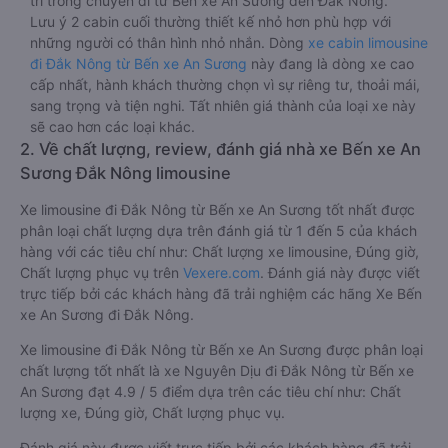
trí trong chuyến đi từ Bến xe An Sương đến Đắk Nông.
Lưu ý 2 cabin cuối thường thiết kế nhỏ hơn phù hợp với
những người có thân hình nhỏ nhắn. Dòng
xe cabin limousine
đi Đắk Nông từ Bến xe An Sương
này đang là dòng xe cao
cấp nhất, hành khách thường chọn vì sự riêng tư, thoải mái,
sang trọng và tiện nghi. Tất nhiên giá thành của loại xe này
sẽ cao hơn các loại khác.
2. Về chất lượng, review, đánh giá nhà xe Bến xe An
Sương Đắk Nông limousine
Xe limousine đi Đắk Nông từ Bến xe An Sương tốt nhất được
phân loại chất lượng dựa trên đánh giá từ 1 đến 5 của khách
hàng với các tiêu chí như: Chất lượng xe limousine, Đúng giờ,
Chất lượng phục vụ trên
Vexere.com
. Đánh giá này được viết
trực tiếp bởi các khách hàng đã trải nghiệm các hãng Xe Bến
xe An Sương đi Đắk Nông.
Xe limousine đi Đắk Nông từ Bến xe An Sương được phân loại
chất lượng tốt nhất là xe Nguyên Dịu đi Đắk Nông từ Bến xe
An Sương đạt 4.9 / 5 điểm dựa trên các tiêu chí như: Chất
lượng xe, Đúng giờ, Chất lượng phục vụ.
Đánh giá này được viết trực tiếp bởi các khách hàng đã trải