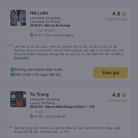
star_rate
Hải Luân
4.8
Limousine 34 giường
(1209 đánh giá)
Limousine 24 Phòng
18:01 • Bến xe An Sương
4 giờ 40 phút
22:41 • Cầu vượt Gia Nghĩa
Lần đầu đi xe Hải Luân, mình đi từ Buôn Hồ vô SG, tài xế và phụ xe dễ
thương. Xe ko có mùi như 1 số xe mình từng đi, sắp xếp vị trí chính xác, trả
đúng nơi khách đăng kí. Mong nhà xe luôn uy tín và nhiệt tình để có nhiều
khách hàng hơn nữa
Xem thêm
Không cần thanh toán trước
Xem giá
Xác nhận chỗ ngay lập tức
star_rate
Tư Trang
4.6
Limousine 24 phòng
(86 đánh giá)
Luxury 34 Phòng
22:00 • Bến xe Miền Đông cũ (Dãy 7 - C5)
6 giờ
04:00 • AH17, Đắk Mil
Giường rộng nằm thoải mái, gối và mền rất sạch sẽ thơm tho, được ngồi
đúng chỗ đã đặt, thái độ phục vụ tốt.