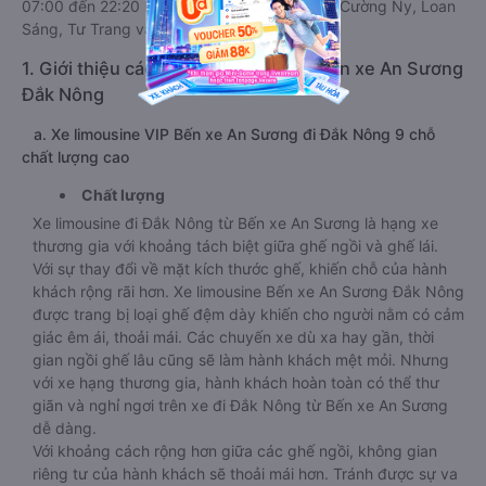
07:00 đến 22:20 bởi 17 nhà xe: Nguyên Dịu, Cường Ny, Loan
Sáng, Tư Trang vận hành.
1. Giới thiệu các dòng xe limousine Bến xe An Sương
Đắk Nông
a. Xe limousine VIP Bến xe An Sương đi Đắk Nông 9 chỗ
chất lượng cao
Chất lượng
Xe limousine đi Đắk Nông từ Bến xe An Sương là hạng xe
thương gia với khoảng tách biệt giữa ghế ngồi và ghế lái.
Với sự thay đổi về mặt kích thước ghế, khiến chỗ của hành
khách rộng rãi hơn. Xe limousine Bến xe An Sương Đắk Nông
được trang bị loại ghế đệm dày khiến cho người nằm có cảm
giác êm ái, thoải mái. Các chuyến xe dù xa hay gần, thời
gian ngồi ghế lâu cũng sẽ làm hành khách mệt mỏi. Nhưng
với xe hạng thương gia, hành khách hoàn toàn có thể thư
giãn và nghỉ ngơi trên xe đi Đắk Nông từ Bến xe An Sương
dễ dàng.
Với khoảng cách rộng hơn giữa các ghế ngồi, không gian
riêng tư của hành khách sẽ thoải mái hơn. Tránh được sự va