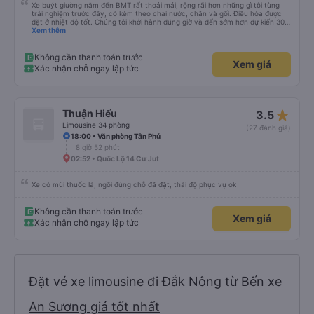
Xe buýt giường nằm đến BMT rất thoải mái, rộng rãi hơn những gì tôi từng
trải nghiệm trước đây, có kèm theo chai nước, chăn và gối. Điều hòa được
đặt ở nhiệt độ tốt. Chúng tôi khởi hành đúng giờ và đến sớm hơn dự kiến 30
phút. Tài xế rất tuyệt so với những tài xế khác ở Việt Nam! Không quá nhiều
Xem thêm
tiếng còi xe, không có nhạc lớn hoặc tiếng ồn khác và cảm giác lái xe an
toàn nên rất dễ ngủ. Tôi rất vui vì đã đặt qua Vexere và có vị trí xe buýt trên
GPS và biển số xe vì tôi phải tìm kiếm xung quanh bến xe để tìm thấy nó, đây
Không cần thanh toán trước
Xem giá
là vấn đề của bến xe Đà Lạt (không phải tất cả các xe buýt đều có bảng
Xác nhận chỗ ngay lập tức
thông tin), chứ không phải của công ty.
star_rate
Thuận Hiếu
3.5
Limousine 34 phòng
(27 đánh giá)
18:00 • Văn phòng Tân Phú
8 giờ 52 phút
02:52 • Quốc Lộ 14 Cư Jut
Xe có mùi thuốc lá, ngồi đúng chỗ đã đặt, thái độ phục vụ ok
Không cần thanh toán trước
Xem giá
Xác nhận chỗ ngay lập tức
Đặt vé xe limousine đi Đắk Nông từ Bến xe
An Sương giá tốt nhất