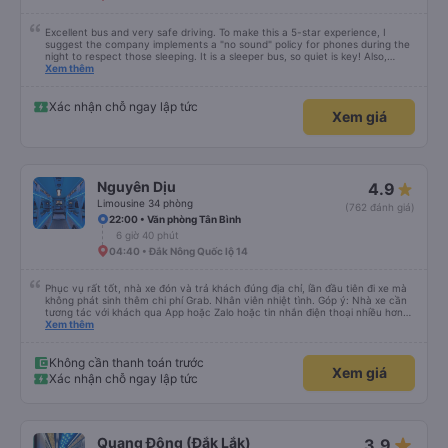
Excellent bus and very safe driving. To make this a 5-star experience, I
suggest the company implements a "no sound" policy for phones during the
night to respect those sleeping. It is a sleeper bus, so quiet is key! Also,
please display the Wi-Fi password clearly inside the cabin for convenience. I
Xem thêm
would definitely ride with them again! -------------- ​ Xe chất lượng tốt và
tài xế lái xe rất an toàn. Để dịch vụ hoàn hảo hơn, tôi góp ý nhà xe nên có
quy định rõ ràng về việc giữ im lặng (tắt âm thanh điện thoại) vào ban đêm
Xác nhận chỗ ngay lập tức
Xem giá
để tránh làm phiền hành khách khác ngủ. Ngoài ra, nhà xe nên dán sẵn mật
khẩu Wi-Fi trong xe để hành khách dễ dàng sử dụng. Tôi vẫn sẽ tiếp tục ủng
hộ nhà xe trong tương lai!
Nguyên Dịu
4.9
Limousine 34 phòng
(762 đánh giá)
22:00 • Văn phòng Tân Bình
6 giờ 40 phút
04:40 • Đắk Nông Quốc lộ 14
Phục vụ rất tốt, nhà xe đón và trả khách đúng địa chỉ, lần đầu tiên đi xe mà
không phát sinh thêm chi phí Grab. Nhân viên nhiệt tình. Góp ý: Nhà xe cần
tương tác với khách qua App hoặc Zalo hoặc tin nhắn điện thoại nhiều hơn
nữa để hành khách yên tâm đặc biệt là khách đặt vé qua App. Chân thành
Xem thêm
cảm ơn, lần sau đặt vé lại
Không cần thanh toán trước
Xem giá
Xác nhận chỗ ngay lập tức
star_rate
Quang Đông (Đắk Lắk)
3.9