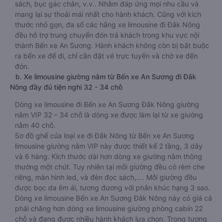
sách, bục gác chân, v.v.. Nhằm đáp ứng mọi nhu cầu và
mang lại sự thoải mái nhất cho hành khách. Cũng với kích
thước nhỏ gọn, đa số các hãng xe limousine đi Đắk Nông
đều hỗ trợ trung chuyển đón trả khách trong khu vực nội
thành Bến xe An Sương. Hành khách không còn bị bắt buộc
ra bến xe để đi, chỉ cần đặt vé trực tuyến và chờ xe đến
đón.
b. Xe limousine giường nằm từ Bến xe An Sương đi Đắk
Nông đầy đủ tiện nghi 32 - 34 chỗ
Dòng xe limousine đi Bến xe An Sương Đắk Nông giường
nằm VIP 32 – 34 chỗ là dòng xe được làm lại từ xe giường
nằm 40 chỗ.
Sơ đồ ghế của loại xe đi Đắk Nông từ Bến xe An Sương
limousine giường nằm VIP này được thiết kế 2 tầng, 3 dãy
và 6 hàng. Kích thước dài hơn dòng xe giường nằm thông
thường một chút. Tuy nhiên tại mỗi giường đều có rèm che
riêng, màn hình led, và đèn đọc sách,…. Mỗi giường đều
được bọc da êm ái, tương đương với phân khúc hạng 3 sao.
Dòng xe limousine Bến xe An Sương Đắk Nông này có giá cả
phải chăng hơn dòng xe limousine giường phòng cabin 22
chỗ và đang được nhiều hành khách lựa chọn. Trong tương