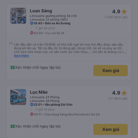
star_rate
Loan Sáng
4.9
Limousine giường phòng 34 chỗ
(1306 đánh giá)
Limousine 22 phòng (WC)
18:45 • Bến xe An Sương
7 giờ 45 phút
02:30 • Cư Jut QL14
Lần đầu đặt vé trên VEXERE và khá bất ngờ khi mọi thứ đều được sắp xếp
đúng khi lên xe. Tất cả đều ổn từ đúng giờ, đúng chỗ, tài xế và phụ xe tốt,
chỗ nằm khá thoải mái, có sẵn nước lọc trên khay,... chỉ tiếc là không có chỗ
để sạc pin thôi. Nhưng vậy cũng quá ổn rồi!
Xem thêm
Xác nhận chỗ ngay lập tức
Xem giá
star_rate
Lục Mão
4.9
Limousine 24 Phòng
(21 đánh giá)
Limousine 34 Phòng
22:01 • Văn phòng Sài Gòn
7 giờ 10 phút
05:11 • Cửa hàng Xăng dầu Petrolimex Số 34
Xác nhận chỗ ngay lập tức
Xem giá