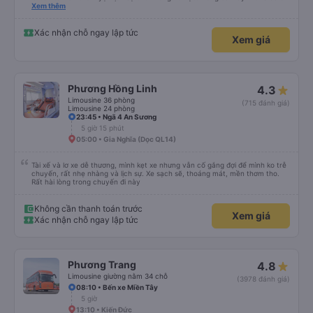
đánh giá 5 sao rồi. Chú tài xế còn uống pepsi rất dễ thương chứ không có
Xem thêm
hút thuốc phè phè như các xe khác. Đón trả đúng điểm. Được nằm đúng
giường đã đặt. Nói chung 10 điểm.
Xác nhận chỗ ngay lập tức
Xem giá
Phương Hồng Linh
4.3
Limousine 36 phòng
(715 đánh giá)
Limousine 24 phòng
23:45 • Ngã 4 An Sương
5 giờ 15 phút
05:00 • Gia Nghĩa (Dọc QL14)
Tài xế và lơ xe dễ thương, mình kẹt xe nhưng vẫn cố gắng đợi để mình ko trễ
chuyến, rất nhẹ nhàng và lịch sự. Xe sạch sẽ, thoáng mát, mền thơm tho.
Rất hài lòng trong chuyến đi này
Không cần thanh toán trước
Xem giá
Xác nhận chỗ ngay lập tức
Phương Trang
4.8
Limousine giường nằm 34 chỗ
(3978 đánh giá)
08:10 • Bến xe Miền Tây
5 giờ
13:10 • Kiến Đức