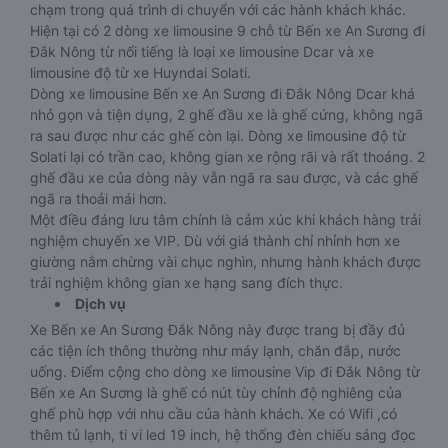
chạm trong quá trình di chuyển với các hành khách khác.
Hiện tại có 2 dòng xe limousine 9 chỗ từ Bến xe An Sương đi
Đắk Nông từ nổi tiếng là loại xe limousine Dcar và xe
limousine độ từ xe Huyndai Solati.
Dòng xe limousine Bến xe An Sương đi Đắk Nông Dcar khá
nhỏ gọn và tiện dụng, 2 ghế đầu xe là ghế cứng, không ngã
ra sau được như các ghế còn lại. Dòng xe limousine độ từ
Solati lại có trần cao, không gian xe rộng rãi và rất thoáng. 2
ghế đầu xe của dòng này vẫn ngã ra sau được, và các ghế
ngã ra thoải mái hơn.
Một điều đáng lưu tâm chính là cảm xúc khi khách hàng trải
nghiệm chuyến xe VIP. Dù với giá thành chỉ nhỉnh hơn xe
giường nằm chừng vài chục nghìn, nhưng hành khách được
trải nghiệm không gian xe hạng sang đích thực.
Dịch vụ
Xe Bến xe An Sương Đắk Nông này được trang bị đầy đủ
các tiện ích thông thường như máy lạnh, chăn đắp, nước
uống. Điểm cộng cho dòng xe limousine Vip đi Đắk Nông từ
Bến xe An Sương là ghế có nút tùy chỉnh độ nghiêng của
ghế phù hợp với nhu cầu của hành khách. Xe có Wifi ,có
thêm tủ lạnh, ti vi led 19 inch, hệ thống đèn chiếu sáng đọc