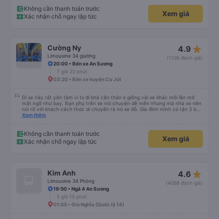
Không cần thanh toán trước
Xem giá
Xác nhận chỗ ngay lập tức
star_rate
Cường Ny
4.9
Limousine 34 giường
(1106 đánh giá)
20:00 • Bến xe An Sương
7 giờ 20 phút
03:20 • Bến xe huyện Cư Jút
Đi xe này rất yên tâm vì tx đi khá cẩn thân k giống vài xe khác mỗi lần mở
mắt ngỡ như bay. Bạn phụ trên xe nói chuyện dễ mến nhưng mà nhà xe nên
nói rõ với khách cách thức di chuyển ra nơ xe đỗ. Gia đình mình có tận 2 bé
nhỏ tay xách nách mang mà mình bị xoay vòng vòng đi bộ đến khu đỗ xe thì
Xem thêm
chân chảy máo luôn é 🥲 còn lại 10 đỉm
Không cần thanh toán trước
Xem giá
Xác nhận chỗ ngay lập tức
star_rate
Kim Anh
4.6
Limousine 34 Phòng
(4068 đánh giá)
19:50 • Ngã 4 An Sương
5 giờ 15 phút
01:05 • Gia Nghĩa (Quốc lộ 14)