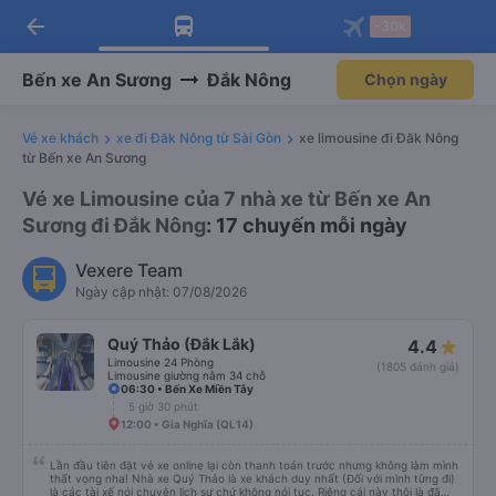
arrow_back
Tải app Vexere ngay!
Tải app Vexere
-30k
Mở app
Mở app
Nhận ưu đãi thành viên độc
-30k/ghế khi đặt vé máy bay qua
quyền
app
Bến xe An Sương
Đắk Nông
Chọn ngày
Vé xe khách
xe đi Đăk Nông từ Sài Gòn
xe limousine đi Đăk Nông
từ Bến xe An Sương
Vé xe Limousine của 7 nhà xe từ Bến xe An
Sương đi Đắk Nông
: 17 chuyến mỗi ngày
Vexere Team
Ngày cập nhật: 07/08/2026
Quý Thảo (Đắk Lắk)
4.4
Limousine 24 Phòng
(1805 đánh giá)
Limousine giường nằm 34 chỗ
06:30 • Bến Xe Miền Tây
5 giờ 30 phút
12:00 • Gia Nghĩa (QL14)
Lần đầu tiên đặt vé xe online lại còn thanh toán trước nhưng không làm mình
thất vọng nha! Nhà xe Quý Thảo là xe khách duy nhất (Đối với mình từng đi)
là các tài xế nói chuyện lịch sự chứ không nói tục. Riêng cái này thôi là đã