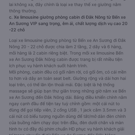
lai không xa, đây chính là loại xe thay thế xe giường nằm
thông thường.
c. Xe limousine giường phòng cabin đi Đắk Nông từ Bến xe
An Sương VIP sang trọng, êm ái, chất lượng dịch vụ cao 20
-22 chỗ
Loại xe limousine giường phòng từ Bến xe An Sương đi Đắk
Nông 20 - 22 chỗ được chia làm 2 tầng, 2 dãy và 6 hàng,
mỗi hàng là 2 cabin riêng biệt. Trong mỗi xe limousine Bến
xe An Sương Đắk Nông cabin được trang bị rất nhiều tiện
ích phục vụ hành khách suốt hành trình.
Mỗi phòng, cabin đều có gối nằm rời, có gối ôm, có cái mền
to hơn và dây an toàn seat belt. Giường rộng và dài hơn hai
loại trên, có thể lăn lộn thoải mái. Đặc biệt là hệ thống
massage sẽ giúp bạn thư giãn trong những giờ nằm xe Bến
xe An Sương đến Đắk Nông dài. Bảng điều khiển chính nằm
ngay cạnh đầu để tiện tay tuỳ chỉnh gồm: một cái nút to
đùng để gọi tiếp viên, 2 cổng USB , 1 jack cắm 3.5mm và 3
cái nút có biểu tượng nguồn dùng để tắt/mở dàn đèn chính
của buồng nằm chạy dọc trên đầu, đèn dưới chân và màn
hình tv có đầy đủ phim chuẩn HD phục vụ hành khách giải