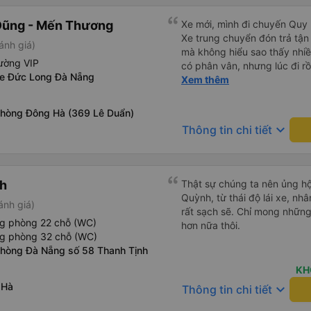
chúng tôi nhận ra rằng mình 
Dũng - Mến Thương
Xe mới, mình đi chuyến Quy 
buýt. Tôi nhắn tin cho họ qu
Xe trung chuyển đón trả tận
lập tức rằng họ sẽ yêu cầu 
ánh giá)
mà không hiểu sao thấy nhiề
đã tìm thấy chúng và sắp x
ường VIP
có phân vân, nhưng lúc đi rồ
tôi trả lại chúng để chúng t
xe Đức Long Đà Nẵng
viên đều thân thiện, nhiệt tình. Nhắn tin cho anh phụ lá
Xem thêm
thuận tiện. Nhìn chung rất ấn
muốn đi vệ sinh và ảnh vui 
để nhà mình xuống đi!! Mấy 
phòng Đông Hà (369 Lê Duẩn)
nhẹ rồi :) Xe mới, điều hoà 
keyboard_arrow_down
Thông tin chi tiết
nhiều đánh giá thấp? Mọi ng
Nhơn về Đà Nẵng mà cả xe c
Tân Quang Dũng thành công
h
Thật sự chúng ta nên ủng h
Quỳnh, từ thái độ lái xe, nhâ
ánh giá)
rất sạch sẽ. Chỉ mong những
ng phòng 22 chỗ (WC)
hơn nữa thôi.
ng phòng 32 chỗ (WC)
Phòng Đà Nẵng số 58 Thanh Tịnh
KH
 Hà
keyboard_arrow_down
Thông tin chi tiết