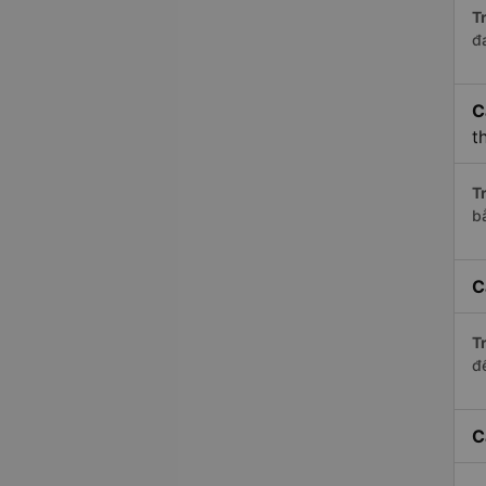
Tr
đ
C
t
Tr
b
C
Tr
để
C