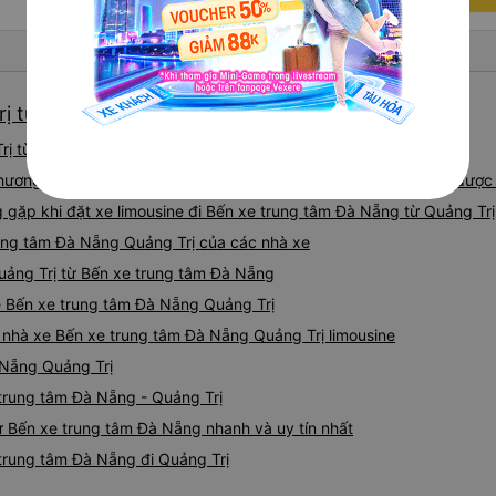
rị từ Bến xe trung tâm Đà Nẵng giá tốt nhất
rị từ Bến xe trung tâm Đà Nẵng tốt nhất hiện nay 08/2026
ương: xe limousine đi Quảng Trị từ Bến xe trung tâm Đà Nẵng được
ặp khi đặt xe limousine đi Bến xe trung tâm Đà Nẵng từ Quảng Trị
rung tâm Đà Nẵng Quảng Trị của các nhà xe
Quảng Trị từ Bến xe trung tâm Đà Nẵng
ne Bến xe trung tâm Đà Nẵng Quảng Trị
á nhà xe Bến xe trung tâm Đà Nẵng Quảng Trị limousine
 Nẵng Quảng Trị
 trung tâm Đà Nẵng - Quảng Trị
từ Bến xe trung tâm Đà Nẵng nhanh và uy tín nhất
 trung tâm Đà Nẵng đi Quảng Trị