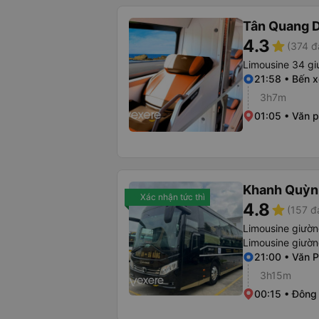
Tân Quang 
4.3
star
(374 đ
Limousine 34 gi
21:58 • Bến 
3h7m
01:05 • Văn 
Khanh Quỳn
Xác nhận tức thì
4.8
star
(157 đ
Limousine giườ
Limousine giườ
21:00 • Văn 
3h15m
00:15 • Đông