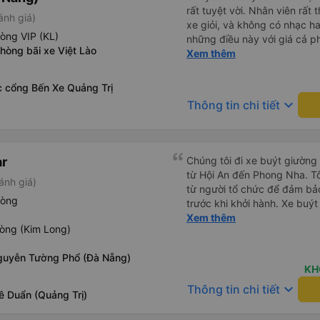
rất tuyệt vời. Nhân viên rất t
ánh giá)
xe giỏi, và không có nhạc ha
òng VIP (KL)
những điều này với giá cả p
hòng bãi xe Việt Lào
tiếng Anh rất suôn sẻ, vì vậ
Xem thêm
hãng này. Đối với người đi l
nhưng có ba điểm dừng cách
c cổng Bến Xe Quảng Trị
được thông báo trước bằng 
keyboard_arrow_down
Thông tin chi tiết
trên xe, nhưng có nhà hàng
dừng. Bạn phải cởi giày và đ
dép nhựa được cung cấp khi 
chúng vào thùng trước khi lê
r
Chúng tôi đi xe buýt giườn
chiếc chăn và một chiếc gố
từ Hội An đến Phong Nha. T
ánh giá)
Tôi không thể kết nối Wi-Fi, 
từ người tổ chức để đảm bảo
với những người thừa cân ho
hòng
trước khi khởi hành. Xe buýt
chọn xe buýt có ít chỗ ngồi 
trạng tuyệt vời. Các khoang
Xem thêm
không thừa cân, nhưng vẫn h
òng (Kim Long)
phẳng hoàn toàn, hoặc bạn c
chọn chỗ ngồi phía dưới và 
phần. Tôi cao 5&#39;4&quot
guyễn Tường Phổ (Đà Nẵng)
toàn, bạn tôi cao 5&#39;9&q
KH
bàn chân cong. Có một cổng 
keyboard_arrow_down
Thông tin chi tiết
lái xe rất an toàn và có hai 
ê Duẩn (Quảng Trị)
tôi cũng cảm thấy an toàn. C
sinh. Sau khi được thả xuốn