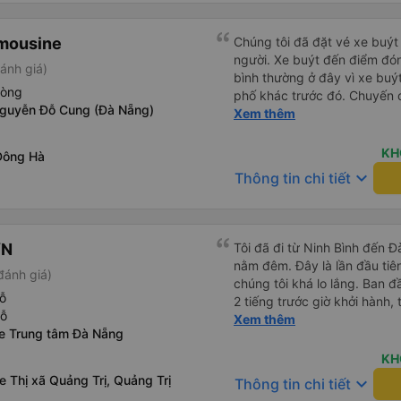
imousine
Chúng tôi đã đặt vé xe buýt
người. Xe buýt đến điểm đó
ánh giá)
bình thường ở đây vì xe buý
hòng
phố khác trước đó. Chuyến đ
Nguyễn Đỗ Cung (Đà Nẵng)
và ngay cả người cao 1,80 m
Xem thêm
đến nơi, chúng tôi quên một 
nhận lại được vào tối hôm đ
KH
Đông Hà
nhiên, tốt hơn hết là tránh 
keyboard_arrow_down
Thông tin chi tiết
tốt khi thấy công ty xe buý
mình. Chúng tôi chắc chắn sẽ
ƠN
Tôi đã đi từ Ninh Bình đến 
nằm đêm. Đây là lần đầu tiên
đánh giá)
chúng tôi khá lo lắng. Ban 
ỗ
2 tiếng trước giờ khởi hành,
hỗ
qua email. Chúng tôi đến đú
Xem thêm
xe Trung tâm Đà Nẵng
buýt không có ở đó. Chúng tô
được phản hồi nhanh chóng, 
KH
Họ cho chúng tôi biết xe bu
e Thị xã Quảng Trị, Quảng Trị
keyboard_arrow_down
Thông tin chi tiết
buýt đến, tài xế đã đến tận 