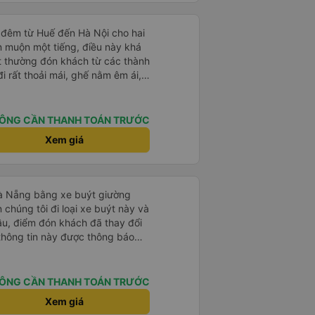
 đêm từ Huế đến Hà Nội cho hai
n muộn một tiếng, điều này khá
t thường đón khách từ các thành
i rất thoải mái, ghế nằm êm ái,
 như tôi vẫn ngủ ngon. Sau khi
chiếc túi nhỏ trên xe, nhưng đã
ó hoàn toàn nguyên vẹn. Tất
ÔNG CẦN THANH TOÁN TRƯỚC
những rắc rối như vậy, nhưng thật
Xem giá
t quan tâm đến khách hàng của
 đi xe của họ lần nữa.
Đà Nẵng bằng xe buýt giường
 chúng tôi đi loại xe buýt này và
đầu, điểm đón khách đã thay đổi
 thông tin này được thông báo
ng địa điểm lúc 9 giờ nhưng xe
i đã liên lạc qua email và nhận
điều này rất đáng trân trọng.
ÔNG CẦN THANH TOÁN TRƯỚC
ýt đến muộn 10-15 phút. Khi xe
Xem giá
nơi giúp đỡ chúng tôi và nhân