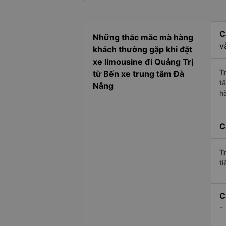
C
Những thắc mắc mà hàng
v
khách thường gặp khi đặt
xe limousine đi Quảng Trị
Tr
từ Bến xe trung tâm Đà
t
Nẵng
h
C
Tr
ti
C
-