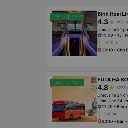
Bình Hoài L
Xác nhận tức thì
4.3
star
(490 đ
Limousine 24 p
19:00 • 131 
3h10m
22:10 • Chợ 
FUTA HÀ S
Xác nhận tức thì
4.8
star
(1223 
Limousine 24 ch
Limousine 34 c
17:20 • Bến 
2h50m
20:10 • Bến x