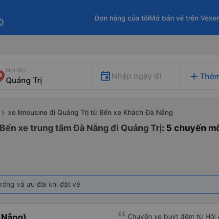
Đơn hàng của tôi
Mở bán vé trên Vexe
fo
Nơi đến
add
Nhập ngày đi
Thêm
xe limousine đi Quảng Trị từ Bến xe Khách Đà Nẵng
 Bến xe trung tâm Đà Nẵng đi Quảng Trị
: 5 chuyến m
rống và ưu đãi khi đặt vé
à Nẵng)
Chuyến xe buýt đêm từ Hội 