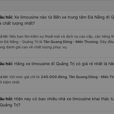
âu hỏi:
Xe limousine nào từ Bến xe trung tâm Đà Nẵng đi Q
à chất lượng nhất?
ả lời:
Nếu bạn tìm kiếm sự thoải mái và dịch vụ cao cấp, các hãng li
âm Đà Nẵng - Quảng Trị là
Tân Quang Dũng - Mến Thương
. Đây đều
àng đánh giá cao về chất lượng phục vụ.
âu hỏi:
Hãng xe limousine đi Quảng Trị có giá rẻ nhất là h
ả lời:
Với mức giá chỉ từ
240.000
đồng,
Tân Quang Dũng - Mến T
ết kiệm nhất.
âu hỏi:
Hiện nay có bao nhiêu nhà xe limousine khai thác 
 Quảng Trị?