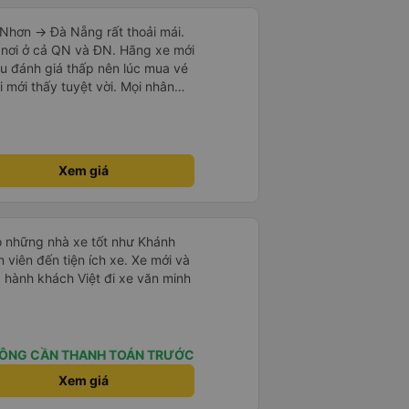
đã quên nút tai nghe trên xe
Nhơn -> Đà Nẵng rất thoải mái.
a WhatsApp và họ trả lời ngay
 nơi ở cả QN và ĐN. Hãng xe mới
nhân viên dọn phòng của họ. Họ
u đánh giá thấp nên lúc mua vé
ếp một nhà trọ gần đó để chúng
i mới thấy tuyệt vời. Mọi nhân
ôi có thể đến đón bất cứ lúc nào
i nếu
 tượng, sẽ đặt lại với họ.
vẻ dừng xe ở trạm xăng gần nhất
xe khác có khi nhăn nhó và chửi
mạnh, sạch sẽ. Không hiểu sao
Xem giá
ười ủng hộ nhé, mình đi Quy
ó 7 khách, nhìn thương. Chúc
.
ộ những nhà xe tốt như Khánh
n viên đến tiện ích xe. Xe mới và
 hành khách Việt đi xe văn minh
ÔNG CẦN THANH TOÁN TRƯỚC
Xem giá