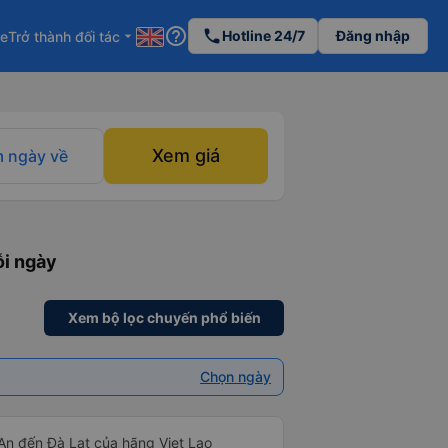
help_outline
phone
Hotline 24/7
Đăng nhập
re
Trở thành đối tác
arrow_drop_down
Xem giá
 ngày về
ỗi ngày
Xem bộ lọc chuyến phổ biến
Chọn ngày
An đến Đà Lạt của hãng Viet Lao