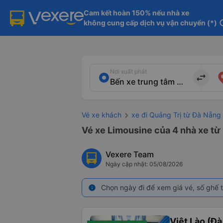
Cam kết hoàn 150% nếu nhà xe

không cung cấp dịch vụ vận chuyển (*)
in
Nơi xuất phát
import_export
Vé xe khách
xe đi Quảng Trị từ Đà Nẵng
Vé xe Limousine của 4 nhà xe từ
Vexere Team
Ngày cập nhật: 05/08/2026
Chọn ngày đi để xem giá vé, số ghế t
info
Việt Lào (Đ