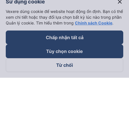
close
Sử dụng cookie
Vexere dùng cookie để website hoạt động ổn định. Bạn có thể
xem chi tiết hoặc thay đổi lựa chọn bất kỳ lúc nào trong phần
Quản lý cookie. Tìm hiểu thêm trong
Chính sách Cookie
.
Chấp nhận tất cả
Tùy chọn cookie
Từ chối
Theo dõi chúng tôi trên
Facebook
Tiktok
Youtube
Công ty TNHH Thương Mại Dịch Vụ Vexere
Địa chỉ đăng ký kinh doanh: 8C Chữ Đồng Tử, Phường Tân
Sơn Nhất, TP. Hồ Chí Minh, Việt Nam
Địa chỉ
:
Lầu 2, toà nhà H3 Circo Hoàng Diệu, 384 Hoàng Diệu,
Phường Khánh Hội, TP Hồ Chí Minh, Việt Nam