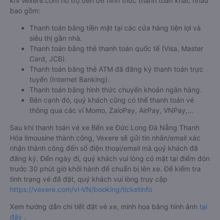
khi Vexere.com hỗ trợ đến 06 hình thức thanh toán khác nhau
bao gồm:
Thanh toán bằng tiền mặt tại các cửa hàng tiện lợi và
siêu thị gần nhà.
Thanh toán bằng thẻ thanh toán quốc tế (Visa, Master
Card, JCB).
Thanh toán bằng thẻ ATM đã đăng ký thanh toán trực
tuyến (Internet Banking).
Thanh toán bằng hình thức chuyển khoản ngân hàng.
Bên cạnh đó, quý khách cũng có thể thanh toán vé
thông qua các ví Momo, ZaloPay, AirPay, VNPay,…
Sau khi thanh toán vé xe Bến xe Đức Long Đà Nẵng Thanh
Hóa limousine thành công, Vexere sẽ gửi tin nhắn/email xác
nhận thành công đến số điện thoại/email mà quý khách đã
đăng ký. Đến ngày đi, quý khách vui lòng có mặt tại điểm đón
trước 30 phút giờ khởi hành để chuẩn bị lên xe. Để kiểm tra
tình trạng vé đã đặt, quý khách vui lòng truy cập
https://vexere.com/vi-VN/booking/ticketinfo
Xem hướng dẫn chi tiết đặt vé xe, minh họa bằng hình ảnh
tại
đây
.