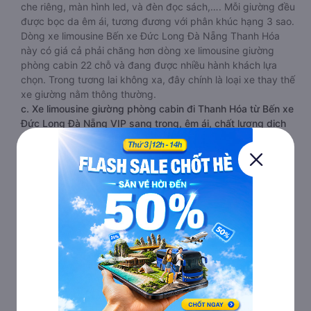
che riêng, màn hình led, và đèn đọc sách,…. Mỗi giường đều
được bọc da êm ái, tương đương với phân khúc hạng 3 sao.
Dòng xe limousine Bến xe Đức Long Đà Nẵng Thanh Hóa
này có giá cả phải chăng hơn dòng xe limousine giường
phòng cabin 22 chỗ và đang được nhiều hành khách lựa
chọn. Trong tương lai không xa, đây chính là loại xe thay thế
xe giường nằm thông thường.
c. Xe limousine giường phòng cabin đi Thanh Hóa từ Bến xe
Đức Long Đà Nẵng VIP sang trọng, êm ái, chất lượng dịch
vụ cao 20 -22 chỗ
Loại xe limousine giường phòng từ Bến xe Đức Long Đà
Nẵng đi Thanh Hóa 20 - 22 chỗ được chia làm 2 tầng, 2 dãy
và 6 hàng, mỗi hàng là 2 cabin riêng biệt. Trong mỗi xe
limousine Bến xe Đức Long Đà Nẵng Thanh Hóa cabin được
trang bị rất nhiều tiện ích phục vụ hành khách suốt hành
trình.
Mỗi phòng, cabin đều có gối nằm rời, có gối ôm, có cái mền
to hơn và dây an toàn seat belt. Giường rộng và dài hơn hai
loại trên, có thể lăn lộn thoải mái. Đặc biệt là hệ thống
massage sẽ giúp bạn thư giãn trong những giờ nằm xe Bến
xe Đức Long Đà Nẵng đến Thanh Hóa dài. Bảng điều khiển