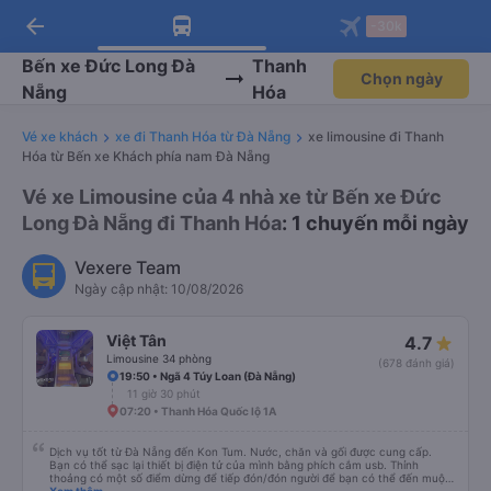
arrow_back
Tải app Vexere ngay!
Tải app Vexere
-30k
Mở app
Mở app
Nhận ưu đãi thành viên độc
-30k/ghế khi đặt vé máy bay qua
quyền
app
Bến xe Đức Long Đà
Thanh
Chọn ngày
Nẵng
Hóa
Vé xe khách
xe đi Thanh Hóa từ Đà Nẵng
xe limousine đi Thanh
Hóa từ Bến xe Khách phía nam Đà Nẵng
Vé xe Limousine của 4 nhà xe từ Bến xe Đức
Long Đà Nẵng đi Thanh Hóa
: 1 chuyến mỗi ngày
Vexere Team
Ngày cập nhật: 10/08/2026
Việt Tân
4.7
Limousine 34 phòng
(678 đánh giá)
19:50 • Ngã 4 Túy Loan (Đà Nẵng)
11 giờ 30 phút
07:20 • Thanh Hóa Quốc lộ 1A
Dịch vụ tốt từ Đà Nẵng đến Kon Tum. Nước, chăn và gối được cung cấp.
Bạn có thể sạc lại thiết bị điện tử của mình bằng phích cắm usb. Thỉnh
thoảng có một số điểm dừng để tiếp đón/đón người để bạn có thể đến muộn