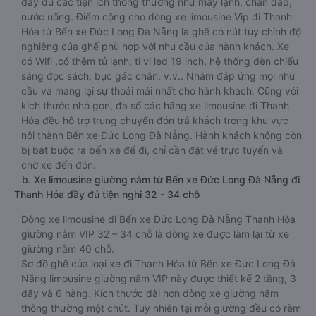
đầy đủ các tiện ích thông thường như máy lạnh, chăn đắp,
nước uống. Điểm cộng cho dòng xe limousine Vip đi Thanh
Hóa từ Bến xe Đức Long Đà Nẵng là ghế có nút tùy chỉnh độ
nghiêng của ghế phù hợp với nhu cầu của hành khách. Xe
có Wifi ,có thêm tủ lạnh, ti vi led 19 inch, hệ thống đèn chiếu
sáng đọc sách, bục gác chân, v.v.. Nhằm đáp ứng mọi nhu
cầu và mang lại sự thoải mái nhất cho hành khách. Cũng với
kích thước nhỏ gọn, đa số các hãng xe limousine đi Thanh
Hóa đều hỗ trợ trung chuyển đón trả khách trong khu vực
nội thành Bến xe Đức Long Đà Nẵng. Hành khách không còn
bị bắt buộc ra bến xe để đi, chỉ cần đặt vé trực tuyến và
chờ xe đến đón.
b. Xe limousine giường nằm từ Bến xe Đức Long Đà Nẵng đi
Thanh Hóa đầy đủ tiện nghi 32 - 34 chỗ
Dòng xe limousine đi Bến xe Đức Long Đà Nẵng Thanh Hóa
giường nằm VIP 32 – 34 chỗ là dòng xe được làm lại từ xe
giường nằm 40 chỗ.
Sơ đồ ghế của loại xe đi Thanh Hóa từ Bến xe Đức Long Đà
Nẵng limousine giường nằm VIP này được thiết kế 2 tầng, 3
dãy và 6 hàng. Kích thước dài hơn dòng xe giường nằm
thông thường một chút. Tuy nhiên tại mỗi giường đều có rèm