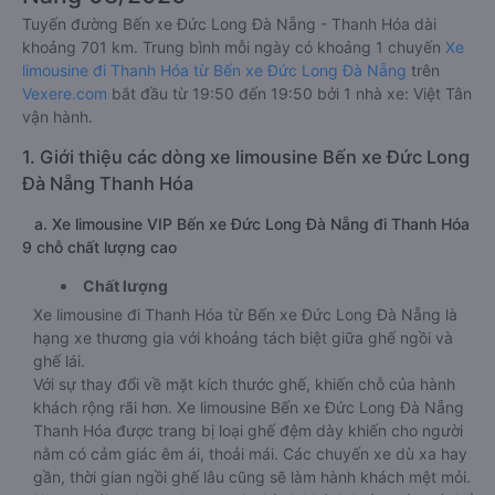
Tuyến đường Bến xe Đức Long Đà Nẵng - Thanh Hóa dài
khoảng 701 km. Trung bình mỗi ngày có khoảng 1 chuyến
Xe
limousine đi Thanh Hóa từ Bến xe Đức Long Đà Nẵng
trên
Vexere.com
bắt đầu từ 19:50 đến 19:50 bởi 1 nhà xe: Việt Tân
vận hành.
1. Giới thiệu các dòng xe limousine Bến xe Đức Long
Đà Nẵng Thanh Hóa
a. Xe limousine VIP Bến xe Đức Long Đà Nẵng đi Thanh Hóa
9 chỗ chất lượng cao
Chất lượng
Xe limousine đi Thanh Hóa từ Bến xe Đức Long Đà Nẵng là
hạng xe thương gia với khoảng tách biệt giữa ghế ngồi và
ghế lái.
Với sự thay đổi về mặt kích thước ghế, khiến chỗ của hành
khách rộng rãi hơn. Xe limousine Bến xe Đức Long Đà Nẵng
Thanh Hóa được trang bị loại ghế đệm dày khiến cho người
nằm có cảm giác êm ái, thoải mái. Các chuyến xe dù xa hay
gần, thời gian ngồi ghế lâu cũng sẽ làm hành khách mệt mỏi.