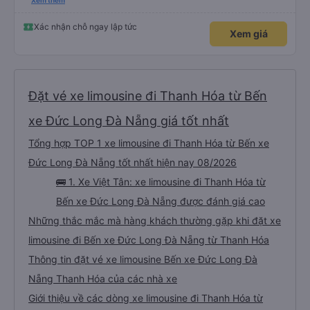
hơn một chút so với mô tả. (Lưu ý: chúng tôi hiểu và nói được một chút
Xem thêm
tiếng Việt)
Xác nhận chỗ ngay lập tức
Xem giá
Đặt vé xe limousine đi Thanh Hóa từ Bến
xe Đức Long Đà Nẵng giá tốt nhất
Tổng hợp TOP 1 xe limousine đi Thanh Hóa từ Bến xe
Đức Long Đà Nẵng tốt nhất hiện nay 08/2026
🚌 1. Xe Việt Tân: xe limousine đi Thanh Hóa từ
Bến xe Đức Long Đà Nẵng được đánh giá cao
Những thắc mắc mà hàng khách thường gặp khi đặt xe
limousine đi Bến xe Đức Long Đà Nẵng từ Thanh Hóa
Thông tin đặt vé xe limousine Bến xe Đức Long Đà
Nẵng Thanh Hóa của các nhà xe
Giới thiệu về các dòng xe limousine đi Thanh Hóa từ