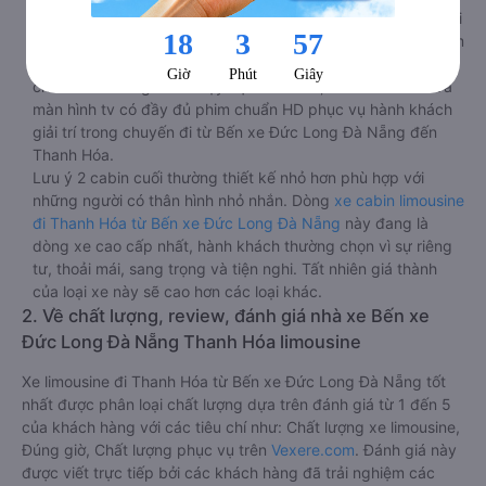
chính nằm ngay cạnh đầu để tiện tay tuỳ chỉnh gồm: một cái
nút to đùng để gọi tiếp viên, 2 cổng USB , 1 jack cắm 3.5mm
và 3 cái nút có biểu tượng nguồn dùng để tắt/mở dàn đèn
chính của buồng nằm chạy dọc trên đầu, đèn dưới chân và
màn hình tv có đầy đủ phim chuẩn HD phục vụ hành khách
giải trí trong chuyến đi từ Bến xe Đức Long Đà Nẵng đến
Thanh Hóa.
Lưu ý 2 cabin cuối thường thiết kế nhỏ hơn phù hợp với
những người có thân hình nhỏ nhắn. Dòng
xe cabin limousine
đi Thanh Hóa từ Bến xe Đức Long Đà Nẵng
này đang là
dòng xe cao cấp nhất, hành khách thường chọn vì sự riêng
tư, thoải mái, sang trọng và tiện nghi. Tất nhiên giá thành
của loại xe này sẽ cao hơn các loại khác.
2. Về chất lượng, review, đánh giá nhà xe Bến xe
Đức Long Đà Nẵng Thanh Hóa limousine
Xe limousine đi Thanh Hóa từ Bến xe Đức Long Đà Nẵng tốt
nhất được phân loại chất lượng dựa trên đánh giá từ 1 đến 5
của khách hàng với các tiêu chí như: Chất lượng xe limousine,
Đúng giờ, Chất lượng phục vụ trên
Vexere.com
. Đánh giá này
được viết trực tiếp bởi các khách hàng đã trải nghiệm các