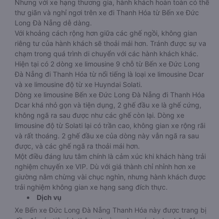
Nhưng với xe hạng thương gia, hành khách hoàn toàn có thể
thư giãn và nghỉ ngơi trên xe đi Thanh Hóa từ Bến xe Đức
Long Đà Nẵng dễ dàng.
Với khoảng cách rộng hơn giữa các ghế ngồi, không gian
riêng tư của hành khách sẽ thoải mái hơn. Tránh được sự va
chạm trong quá trình di chuyển với các hành khách khác.
Hiện tại có 2 dòng xe limousine 9 chỗ từ Bến xe Đức Long
Đà Nẵng đi Thanh Hóa từ nổi tiếng là loại xe limousine Dcar
và xe limousine độ từ xe Huyndai Solati.
Dòng xe limousine Bến xe Đức Long Đà Nẵng đi Thanh Hóa
Dcar khá nhỏ gọn và tiện dụng, 2 ghế đầu xe là ghế cứng,
không ngã ra sau được như các ghế còn lại. Dòng xe
limousine độ từ Solati lại có trần cao, không gian xe rộng rãi
và rất thoáng. 2 ghế đầu xe của dòng này vẫn ngã ra sau
được, và các ghế ngã ra thoải mái hơn.
Một điều đáng lưu tâm chính là cảm xúc khi khách hàng trải
nghiệm chuyến xe VIP. Dù với giá thành chỉ nhỉnh hơn xe
giường nằm chừng vài chục nghìn, nhưng hành khách được
trải nghiệm không gian xe hạng sang đích thực.
Dịch vụ
Xe Bến xe Đức Long Đà Nẵng Thanh Hóa này được trang bị