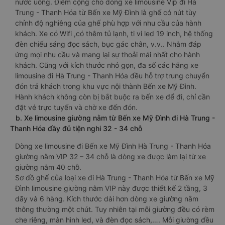
nước uống. Điểm cộng cho dòng xe limousine Vip đi Hà
Trung - Thanh Hóa từ Bến xe Mỹ Đình là ghế có nút tùy
chỉnh độ nghiêng của ghế phù hợp với nhu cầu của hành
khách. Xe có Wifi ,có thêm tủ lạnh, ti vi led 19 inch, hệ thống
đèn chiếu sáng đọc sách, bục gác chân, v.v.. Nhằm đáp
ứng mọi nhu cầu và mang lại sự thoải mái nhất cho hành
khách. Cũng với kích thước nhỏ gọn, đa số các hãng xe
limousine đi Hà Trung - Thanh Hóa đều hỗ trợ trung chuyển
đón trả khách trong khu vực nội thành Bến xe Mỹ Đình.
Hành khách không còn bị bắt buộc ra bến xe để đi, chỉ cần
đặt vé trực tuyến và chờ xe đến đón.
b. Xe limousine giường nằm từ Bến xe Mỹ Đình đi Hà Trung -
Thanh Hóa đầy đủ tiện nghi 32 - 34 chỗ
Dòng xe limousine đi Bến xe Mỹ Đình Hà Trung - Thanh Hóa
giường nằm VIP 32 – 34 chỗ là dòng xe được làm lại từ xe
giường nằm 40 chỗ.
Sơ đồ ghế của loại xe đi Hà Trung - Thanh Hóa từ Bến xe Mỹ
Đình limousine giường nằm VIP này được thiết kế 2 tầng, 3
dãy và 6 hàng. Kích thước dài hơn dòng xe giường nằm
thông thường một chút. Tuy nhiên tại mỗi giường đều có rèm
che riêng, màn hình led, và đèn đọc sách,…. Mỗi giường đều