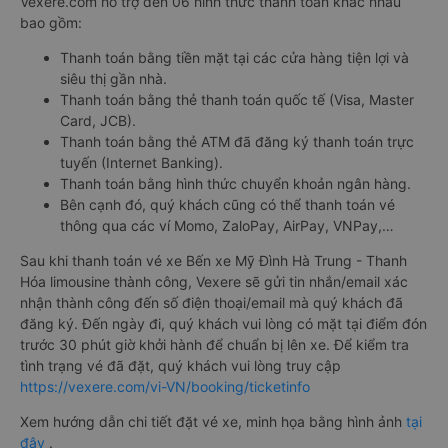
Vexere.com hỗ trợ đến 06 hình thức thanh toán khác nhau
bao gồm:
Thanh toán bằng tiền mặt tại các cửa hàng tiện lợi và
siêu thị gần nhà.
Thanh toán bằng thẻ thanh toán quốc tế (Visa, Master
Card, JCB).
Thanh toán bằng thẻ ATM đã đăng ký thanh toán trực
tuyến (Internet Banking).
Thanh toán bằng hình thức chuyển khoản ngân hàng.
Bên cạnh đó, quý khách cũng có thể thanh toán vé
thông qua các ví Momo, ZaloPay, AirPay, VNPay,…
Sau khi thanh toán vé xe Bến xe Mỹ Đình Hà Trung - Thanh
Hóa limousine thành công, Vexere sẽ gửi tin nhắn/email xác
nhận thành công đến số điện thoại/email mà quý khách đã
đăng ký. Đến ngày đi, quý khách vui lòng có mặt tại điểm đón
trước 30 phút giờ khởi hành để chuẩn bị lên xe. Để kiểm tra
tình trạng vé đã đặt, quý khách vui lòng truy cập
https://vexere.com/vi-VN/booking/ticketinfo
Xem hướng dẫn chi tiết đặt vé xe, minh họa bằng hình ảnh
tại
đây
.