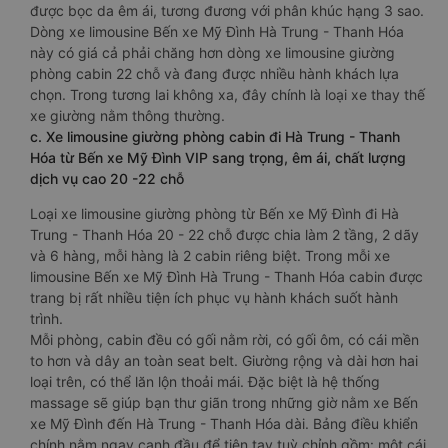
được bọc da êm ái, tương đương với phân khúc hạng 3 sao.
Dòng xe limousine Bến xe Mỹ Đình Hà Trung - Thanh Hóa
này có giá cả phải chăng hơn dòng xe limousine giường
phòng cabin 22 chỗ và đang được nhiều hành khách lựa
chọn. Trong tương lai không xa, đây chính là loại xe thay thế
xe giường nằm thông thường.
c. Xe limousine giường phòng cabin đi Hà Trung - Thanh
Hóa từ Bến xe Mỹ Đình VIP sang trọng, êm ái, chất lượng
dịch vụ cao 20 -22 chỗ
Loại xe limousine giường phòng từ Bến xe Mỹ Đình đi Hà
Trung - Thanh Hóa 20 - 22 chỗ được chia làm 2 tầng, 2 dãy
và 6 hàng, mỗi hàng là 2 cabin riêng biệt. Trong mỗi xe
limousine Bến xe Mỹ Đình Hà Trung - Thanh Hóa cabin được
trang bị rất nhiều tiện ích phục vụ hành khách suốt hành
trình.
Mỗi phòng, cabin đều có gối nằm rời, có gối ôm, có cái mền
to hơn và dây an toàn seat belt. Giường rộng và dài hơn hai
loại trên, có thể lăn lộn thoải mái. Đặc biệt là hệ thống
massage sẽ giúp bạn thư giãn trong những giờ nằm xe Bến
xe Mỹ Đình đến Hà Trung - Thanh Hóa dài. Bảng điều khiển
chính nằm ngay cạnh đầu để tiện tay tuỳ chỉnh gồm: một cái