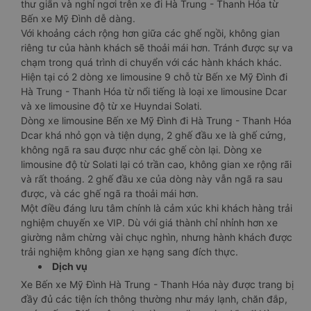
thư giãn và nghỉ ngơi trên xe đi Hà Trung - Thanh Hóa từ
Bến xe Mỹ Đình dễ dàng.
Với khoảng cách rộng hơn giữa các ghế ngồi, không gian
riêng tư của hành khách sẽ thoải mái hơn. Tránh được sự va
chạm trong quá trình di chuyển với các hành khách khác.
Hiện tại có 2 dòng xe limousine 9 chỗ từ Bến xe Mỹ Đình đi
Hà Trung - Thanh Hóa từ nổi tiếng là loại xe limousine Dcar
và xe limousine độ từ xe Huyndai Solati.
Dòng xe limousine Bến xe Mỹ Đình đi Hà Trung - Thanh Hóa
Dcar khá nhỏ gọn và tiện dụng, 2 ghế đầu xe là ghế cứng,
không ngã ra sau được như các ghế còn lại. Dòng xe
limousine độ từ Solati lại có trần cao, không gian xe rộng rãi
và rất thoáng. 2 ghế đầu xe của dòng này vẫn ngã ra sau
được, và các ghế ngã ra thoải mái hơn.
Một điều đáng lưu tâm chính là cảm xúc khi khách hàng trải
nghiệm chuyến xe VIP. Dù với giá thành chỉ nhỉnh hơn xe
giường nằm chừng vài chục nghìn, nhưng hành khách được
trải nghiệm không gian xe hạng sang đích thực.
Dịch vụ
Xe Bến xe Mỹ Đình Hà Trung - Thanh Hóa này được trang bị
đầy đủ các tiện ích thông thường như máy lạnh, chăn đắp,