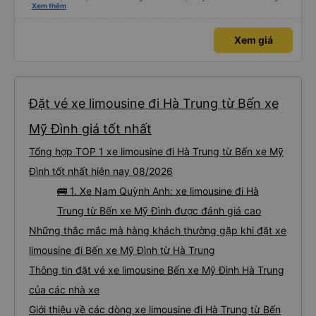
tháng vừa rồi: tài xế và phụ xe ngày càng thân thiện, quy trình phục vụ rõ
Xem thêm
ràng và phục vụ nhanh chóng, đã giải quyết điểm nghẽn trung chuyển ở Hà
Nội khi đã phân vùng từng xe
Xem giá
Đặt vé xe limousine đi Hà Trung từ Bến xe
Mỹ Đình giá tốt nhất
Tổng hợp TOP 1 xe limousine đi Hà Trung từ Bến xe Mỹ
Đình tốt nhất hiện nay 08/2026
🚌 1. Xe Nam Quỳnh Anh: xe limousine đi Hà
Trung từ Bến xe Mỹ Đình được đánh giá cao
Những thắc mắc mà hàng khách thường gặp khi đặt xe
limousine đi Bến xe Mỹ Đình từ Hà Trung
Thông tin đặt vé xe limousine Bến xe Mỹ Đình Hà Trung
của các nhà xe
Giới thiệu về các dòng xe limousine đi Hà Trung từ Bến