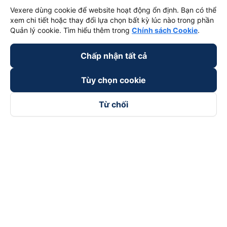
Vexere dùng cookie để website hoạt động ổn định. Bạn có thể
xem chi tiết hoặc thay đổi lựa chọn bất kỳ lúc nào trong phần
Quản lý cookie. Tìm hiểu thêm trong
Chính sách Cookie
.
Chấp nhận tất cả
Tùy chọn cookie
Từ chối
Theo dõi chúng tôi trên
Facebook
Tiktok
Youtube
Công ty TNHH Thương Mại Dịch Vụ Vexere
Địa chỉ đăng ký kinh doanh: 8C Chữ Đồng Tử, Phường Tân
Sơn Nhất, TP. Hồ Chí Minh, Việt Nam
Địa chỉ
:
Lầu 2, toà nhà H3 Circo Hoàng Diệu, 384 Hoàng Diệu,
Phường Khánh Hội, TP Hồ Chí Minh, Việt Nam
Tầng 3, toà nhà 101 Láng Hạ, 101 Láng Hạ, Phường Láng, TP.