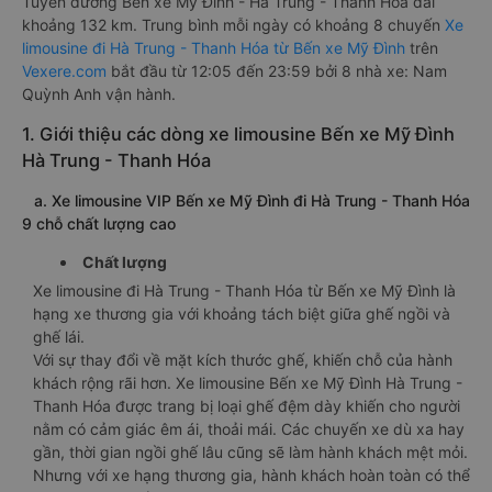
Tuyến đường Bến xe Mỹ Đình - Hà Trung - Thanh Hóa dài
khoảng 132 km. Trung bình mỗi ngày có khoảng 8 chuyến
Xe
limousine đi Hà Trung - Thanh Hóa từ Bến xe Mỹ Đình
trên
Vexere.com
bắt đầu từ 12:05 đến 23:59 bởi 8 nhà xe: Nam
Quỳnh Anh vận hành.
1. Giới thiệu các dòng xe limousine Bến xe Mỹ Đình
Hà Trung - Thanh Hóa
a. Xe limousine VIP Bến xe Mỹ Đình đi Hà Trung - Thanh Hóa
9 chỗ chất lượng cao
Chất lượng
Xe limousine đi Hà Trung - Thanh Hóa từ Bến xe Mỹ Đình là
hạng xe thương gia với khoảng tách biệt giữa ghế ngồi và
ghế lái.
Với sự thay đổi về mặt kích thước ghế, khiến chỗ của hành
khách rộng rãi hơn. Xe limousine Bến xe Mỹ Đình Hà Trung -
Thanh Hóa được trang bị loại ghế đệm dày khiến cho người
nằm có cảm giác êm ái, thoải mái. Các chuyến xe dù xa hay
gần, thời gian ngồi ghế lâu cũng sẽ làm hành khách mệt mỏi.
Nhưng với xe hạng thương gia, hành khách hoàn toàn có thể