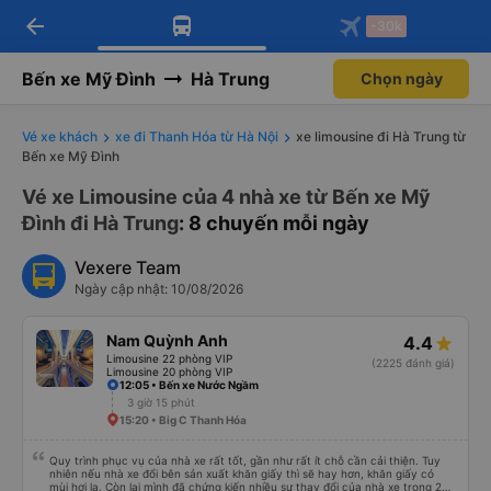
arrow_back
Tải app Vexere ngay!
Tải app Vexere
-30k
Mở app
Mở app
Nhận ưu đãi thành viên độc
-30k/ghế khi đặt vé máy bay qua
quyền
app
Bến xe Mỹ Đình
Hà Trung
Chọn ngày
Vé xe khách
xe đi Thanh Hóa từ Hà Nội
xe limousine đi Hà Trung từ
Bến xe Mỹ Đình
Vé xe Limousine của 4 nhà xe từ Bến xe Mỹ
Đình đi Hà Trung
: 8 chuyến mỗi ngày
Vexere Team
Ngày cập nhật: 10/08/2026
Nam Quỳnh Anh
4.4
Limousine 22 phòng VIP
(2225 đánh giá)
Limousine 20 phòng VIP
12:05 • Bến xe Nước Ngầm
3 giờ 15 phút
15:20 • Big C Thanh Hóa
Quy trình phục vụ của nhà xe rất tốt, gần như rất ít chỗ cần cải thiện. Tuy
nhiên nếu nhà xe đổi bên sản xuất khăn giấy thì sẽ hay hơn, khăn giấy có
mùi hơi lạ. Còn lại mình đã chứng kiến nhiều sự thay đổi của nhà xe trong 2