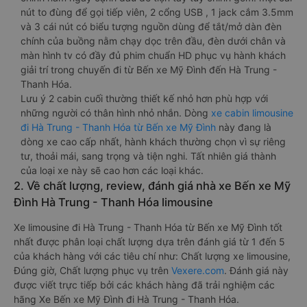
nút to đùng để gọi tiếp viên, 2 cổng USB , 1 jack cắm 3.5mm
và 3 cái nút có biểu tượng nguồn dùng để tắt/mở dàn đèn
chính của buồng nằm chạy dọc trên đầu, đèn dưới chân và
màn hình tv có đầy đủ phim chuẩn HD phục vụ hành khách
giải trí trong chuyến đi từ Bến xe Mỹ Đình đến Hà Trung -
Thanh Hóa.
Lưu ý 2 cabin cuối thường thiết kế nhỏ hơn phù hợp với
những người có thân hình nhỏ nhắn. Dòng
xe cabin limousine
đi Hà Trung - Thanh Hóa từ Bến xe Mỹ Đình
này đang là
dòng xe cao cấp nhất, hành khách thường chọn vì sự riêng
tư, thoải mái, sang trọng và tiện nghi. Tất nhiên giá thành
của loại xe này sẽ cao hơn các loại khác.
2. Về chất lượng, review, đánh giá nhà xe Bến xe Mỹ
Đình Hà Trung - Thanh Hóa limousine
Xe limousine đi Hà Trung - Thanh Hóa từ Bến xe Mỹ Đình tốt
nhất được phân loại chất lượng dựa trên đánh giá từ 1 đến 5
của khách hàng với các tiêu chí như: Chất lượng xe limousine,
Đúng giờ, Chất lượng phục vụ trên
Vexere.com
. Đánh giá này
được viết trực tiếp bởi các khách hàng đã trải nghiệm các
hãng Xe Bến xe Mỹ Đình đi Hà Trung - Thanh Hóa.