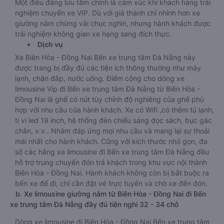
Một điều đáng lưu tâm chính là cảm xúc khi khách hàng trải
nghiệm chuyến xe VIP. Dù với giá thành chỉ nhỉnh hơn xe
giường nằm chừng vài chục nghìn, nhưng hành khách được
trải nghiệm không gian xe hạng sang đích thực.
Dịch vụ
Xe Biên Hòa - Đồng Nai Bến xe trung tâm Đà Nẵng này
được trang bị đầy đủ các tiện ích thông thường như máy
lạnh, chăn đắp, nước uống. Điểm cộng cho dòng xe
limousine Vip đi Bến xe trung tâm Đà Nẵng từ Biên Hòa -
Đồng Nai là ghế có nút tùy chỉnh độ nghiêng của ghế phù
hợp với nhu cầu của hành khách. Xe có Wifi ,có thêm tủ lạnh,
ti vi led 19 inch, hệ thống đèn chiếu sáng đọc sách, bục gác
chân, v.v.. Nhằm đáp ứng mọi nhu cầu và mang lại sự thoải
mái nhất cho hành khách. Cũng với kích thước nhỏ gọn, đa
số các hãng xe limousine đi Bến xe trung tâm Đà Nẵng đều
hỗ trợ trung chuyển đón trả khách trong khu vực nội thành
Biên Hòa - Đồng Nai. Hành khách không còn bị bắt buộc ra
bến xe để đi, chỉ cần đặt vé trực tuyến và chờ xe đến đón.
b. Xe limousine giường nằm từ Biên Hòa - Đồng Nai đi Bến
xe trung tâm Đà Nẵng đầy đủ tiện nghi 32 - 34 chỗ
Dòng xe limousine đi Biên Hòa - Đồng Nai Bến xe trung tâm