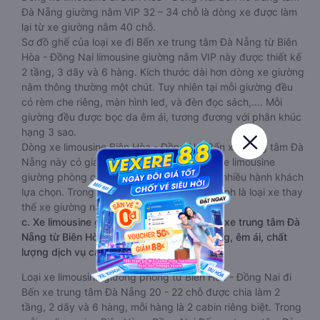
Đà Nẵng giường nằm VIP 32 – 34 chỗ là dòng xe được làm
lại từ xe giường nằm 40 chỗ.
Sơ đồ ghế của loại xe đi Bến xe trung tâm Đà Nẵng từ Biên
Hòa - Đồng Nai limousine giường nằm VIP này được thiết kế
2 tầng, 3 dãy và 6 hàng. Kích thước dài hơn dòng xe giường
nằm thông thường một chút. Tuy nhiên tại mỗi giường đều
có rèm che riêng, màn hình led, và đèn đọc sách,…. Mỗi
giường đều được bọc da êm ái, tương đương với phân khúc
hạng 3 sao.
Dòng xe limousine Biên Hòa - Đồng Nai Bến xe trung tâm Đà
Nẵng này có giá cả phải chăng hơn dòng xe limousine
giường phòng cabin 22 chỗ và đang được nhiều hành khách
lựa chọn. Trong tương lai không xa, đây chính là loại xe thay
thế xe giường nằm thông thường.
c. Xe limousine giường phòng cabin đi Bến xe trung tâm Đà
Nẵng từ Biên Hòa - Đồng Nai VIP sang trọng, êm ái, chất
lượng dịch vụ cao 20 -22 chỗ
Loại xe limousine giường phòng từ Biên Hòa - Đồng Nai đi
Bến xe trung tâm Đà Nẵng 20 - 22 chỗ được chia làm 2
tầng, 2 dãy và 6 hàng, mỗi hàng là 2 cabin riêng biệt. Trong