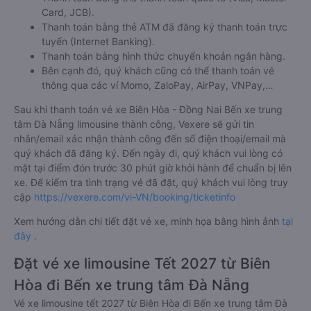
Card, JCB).
Thanh toán bằng thẻ ATM đã đăng ký thanh toán trực
tuyến (Internet Banking).
Thanh toán bằng hình thức chuyển khoản ngân hàng.
Bên cạnh đó, quý khách cũng có thể thanh toán vé
thông qua các ví Momo, ZaloPay, AirPay, VNPay,…
Sau khi thanh toán vé xe Biên Hòa - Đồng Nai Bến xe trung
tâm Đà Nẵng limousine thành công, Vexere sẽ gửi tin
nhắn/email xác nhận thành công đến số điện thoại/email mà
quý khách đã đăng ký. Đến ngày đi, quý khách vui lòng có
mặt tại điểm đón trước 30 phút giờ khởi hành để chuẩn bị lên
xe. Để kiểm tra tình trạng vé đã đặt, quý khách vui lòng truy
cập
https://vexere.com/vi-VN/booking/ticketinfo
Xem hướng dẫn chi tiết đặt vé xe, minh họa bằng hình ảnh
tại
đây
.
Đặt vé xe limousine Tết 2027 từ Biên
Hòa đi Bến xe trung tâm Đà Nẵng
Vé xe limousine tết 2027 từ Biên Hòa đi Bến xe trung tâm Đà