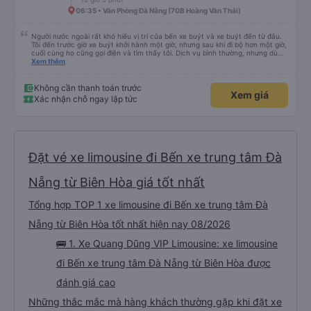
chưa biết cách thực hiện, hãy xem Google Maps hoạt động như thế nào,
&quot;B Bạn bị sao vậy?&quot; Chuyện gì xảy ra với bạn vậy?&quot; Bây giờ
06:35 • Văn Phòng Đà Nẵng (70B Hoàng Văn Thái)
là 2:30 và tôi đang nói về nó. ạn bằng xe bu lông Limousine. Tôi nghĩ tài xế
đã giúp tôi vì nhìn tôi quá ngu ngốc. Tôi vẫn đang nghĩ rằng sẽ rất nguy hiểm
nếu không có tài xế... Cảm ơn các bạn rất nhiều.
Người nước ngoài rất khó hiểu vị trí của bến xe buýt và xe buýt đến từ đâu.
Tôi đến trước giờ xe buýt khởi hành một giờ, nhưng sau khi đi bộ hơn một giờ,
cuối cùng họ cũng gọi điện và tìm thấy tôi. Dịch vụ bình thường, nhưng dù
sao thì tôi ngủ ngon hơn ở khách sạn vì tôi rất thoải mái. Sẽ tuyệt hơn nếu
Xem thêm
tiếng còi xe bớt to hơn. Nhưng tôi thích nó nên tôi cho điểm tối đa. Cảm ơn
bạn rất nhiều.
Không cần thanh toán trước
Xem giá
Xác nhận chỗ ngay lập tức
Đặt vé xe limousine đi Bến xe trung tâm Đà
Nẵng từ Biên Hòa giá tốt nhất
Tổng hợp TOP 1 xe limousine đi Bến xe trung tâm Đà
Nẵng từ Biên Hòa tốt nhất hiện nay 08/2026
🚌 1. Xe Quang Dũng VIP Limousine: xe limousine
đi Bến xe trung tâm Đà Nẵng từ Biên Hòa được
đánh giá cao
Những thắc mắc mà hàng khách thường gặp khi đặt xe