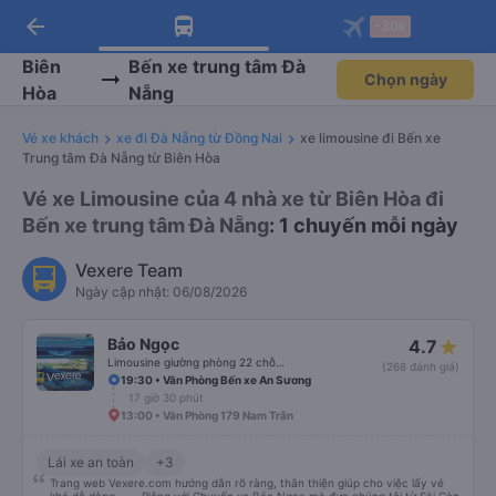
arrow_back
Tải app Vexere ngay!
Tải app Vexere
-30k
Mở app
Mở app
Nhận ưu đãi thành viên độc
-30k/ghế khi đặt vé máy bay qua
quyền
app
Biên
Bến xe trung tâm Đà
Chọn ngày
Hòa
Nẵng
Vé xe khách
xe đi Đà Nẵng từ Đồng Nai
xe limousine đi Bến xe
Trung tâm Đà Nẵng từ Biên Hòa
Vé xe Limousine của 4 nhà xe từ Biên Hòa đi
Bến xe trung tâm Đà Nẵng
: 1 chuyến mỗi ngày
Vexere Team
Ngày cập nhật: 06/08/2026
Bảo Ngọc
4.7
Limousine giường phòng 22 chỗ (WC)
(268 đánh giá)
19:30 • Văn Phòng Bến xe An Sương
17 giờ 30 phút
13:00 • Văn Phòng 179 Nam Trân
Lái xe an toàn
+3
Trang web Vexere.com hướng dẫn rõ ràng, thân thiện giúp cho việc lấy vé