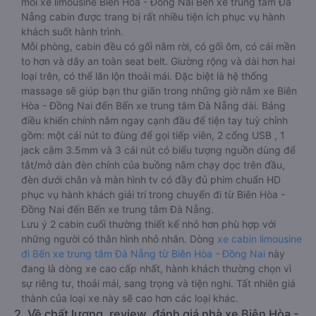
mỗi xe limousine Biên Hòa - Đồng Nai Bến xe trung tâm Đà
Nẵng cabin được trang bị rất nhiều tiện ích phục vụ hành
khách suốt hành trình.
Mỗi phòng, cabin đều có gối nằm rời, có gối ôm, có cái mền
to hơn và dây an toàn seat belt. Giường rộng và dài hơn hai
loại trên, có thể lăn lộn thoải mái. Đặc biệt là hệ thống
massage sẽ giúp bạn thư giãn trong những giờ nằm xe Biên
Hòa - Đồng Nai đến Bến xe trung tâm Đà Nẵng dài. Bảng
điều khiển chính nằm ngay cạnh đầu để tiện tay tuỳ chỉnh
gồm: một cái nút to đùng để gọi tiếp viên, 2 cổng USB , 1
jack cắm 3.5mm và 3 cái nút có biểu tượng nguồn dùng để
tắt/mở dàn đèn chính của buồng nằm chạy dọc trên đầu,
đèn dưới chân và màn hình tv có đầy đủ phim chuẩn HD
phục vụ hành khách giải trí trong chuyến đi từ Biên Hòa -
Đồng Nai đến Bến xe trung tâm Đà Nẵng.
Lưu ý 2 cabin cuối thường thiết kế nhỏ hơn phù hợp với
những người có thân hình nhỏ nhắn. Dòng
xe cabin limousine
đi Bến xe trung tâm Đà Nẵng từ Biên Hòa - Đồng Nai
này
đang là dòng xe cao cấp nhất, hành khách thường chọn vì
sự riêng tư, thoải mái, sang trọng và tiện nghi. Tất nhiên giá
thành của loại xe này sẽ cao hơn các loại khác.
2. Về chất lượng, review, đánh giá nhà xe Biên Hòa -