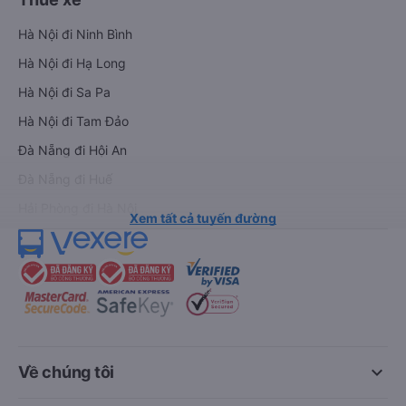
Hà Nội đi Ninh Bình
Hà Nội đi Hạ Long
Hà Nội đi Sa Pa
Hà Nội đi Tam Đảo
Đà Nẵng đi Hội An
Đà Nẵng đi Huế
Hải Phòng đi Hà Nội
Xem tất cả tuyến đường
keyboard_arrow_down
Về chúng tôi