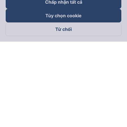
Chấp nhận tất cả
Tùy chọn cookie
Từ chối
Theo dõi chúng tôi trên
Facebook
Tiktok
Youtube
Công ty TNHH Thương Mại Dịch Vụ Vexere
Địa chỉ đăng ký kinh doanh: 8C Chữ Đồng Tử, Phường Tân
Sơn Nhất, TP. Hồ Chí Minh, Việt Nam
Địa chỉ
:
Lầu 2, toà nhà H3 Circo Hoàng Diệu, 384 Hoàng Diệu,
Phường Khánh Hội, TP Hồ Chí Minh, Việt Nam
Tầng 3, toà nhà 101 Láng Hạ, 101 Láng Hạ, Phường Láng, TP.
Hà Nội, Việt Nam
Giấy chứng nhận ĐKKD số 0315133726 do Sở KH và ĐT TP.
Hồ Chí Minh cấp lần đầu ngày 27/6/2018
Bản quyền © 2025 thuộc về Vexere.com