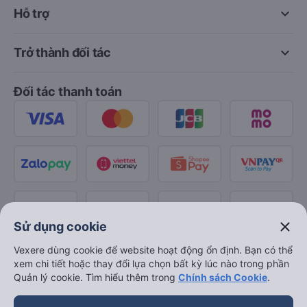
keyboard_arrow_down
Hỗ trợ
keyboard_arrow_down
Trở thành đối tác
Đối tác thanh toán
close
Sử dụng cookie
Vexere dùng cookie để website hoạt động ổn định. Bạn có thể
xem chi tiết hoặc thay đổi lựa chọn bất kỳ lúc nào trong phần
Quản lý cookie. Tìm hiểu thêm trong
Chính sách Cookie
.