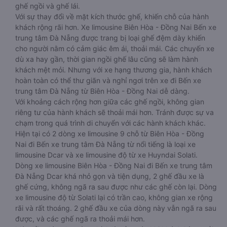
ghế ngồi và ghế lái.
Với sự thay đổi về mặt kích thước ghế, khiến chỗ của hành
khách rộng rãi hơn. Xe limousine Biên Hòa - Đồng Nai Bến xe
trung tâm Đà Nẵng được trang bị loại ghế đệm dày khiến
cho người nằm có cảm giác êm ái, thoải mái. Các chuyến xe
dù xa hay gần, thời gian ngồi ghế lâu cũng sẽ làm hành
khách mệt mỏi. Nhưng với xe hạng thương gia, hành khách
hoàn toàn có thể thư giãn và nghỉ ngơi trên xe đi Bến xe
trung tâm Đà Nẵng từ Biên Hòa - Đồng Nai dễ dàng.
Với khoảng cách rộng hơn giữa các ghế ngồi, không gian
riêng tư của hành khách sẽ thoải mái hơn. Tránh được sự va
chạm trong quá trình di chuyển với các hành khách khác.
Hiện tại có 2 dòng xe limousine 9 chỗ từ Biên Hòa - Đồng
Nai đi Bến xe trung tâm Đà Nẵng từ nổi tiếng là loại xe
limousine Dcar và xe limousine độ từ xe Huyndai Solati.
Dòng xe limousine Biên Hòa - Đồng Nai đi Bến xe trung tâm
Đà Nẵng Dcar khá nhỏ gọn và tiện dụng, 2 ghế đầu xe là
ghế cứng, không ngã ra sau được như các ghế còn lại. Dòng
xe limousine độ từ Solati lại có trần cao, không gian xe rộng
rãi và rất thoáng. 2 ghế đầu xe của dòng này vẫn ngã ra sau
được, và các ghế ngã ra thoải mái hơn.