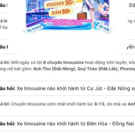
âu hỏi:
Khoảng cách từ Biên Hòa - Đồng Nai đi Cư Jút - Đ
ả lời:
Quãng đường từ Biên Hòa - Đồng Nai đến Cư Jút - Đắk Nông 
 bạn thư giãn trên xe limousine thoải mái.
âu hỏi:
Mỗi ngày có bao nhiêu chuyến limousine trên tuyế
ả lời:
Mỗi ngày có tới
8 chuyến limousine
hoạt động trên tuyến, khở
ãng nổi bật gồm:
Anh Thư (Đắk Nông), Quý Thảo (Đắk Lắk), Phươn
âu hỏi:
Xe limousine nào khởi hành từ Cư Jút - Đắk Nông 
ả lời:
Chuyến limousine sớm nhất khởi hành lúc
8:15
, do nhà xe
Anh
âu hỏi:
Xe limousine nào khởi hành từ Biên Hòa - Đồng Nai