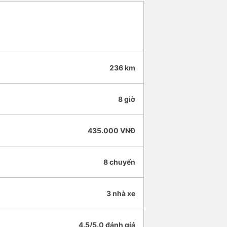
236 km
8 giờ
435.000 VNĐ
8 chuyến
3 nhà xe
4.5/5.0 đánh giá