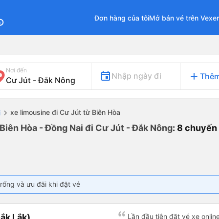
Đơn hàng của tôi
Mở bán vé trên Vexe
fo
Nơi đến
add
Nhập ngày đi
Thêm
xe limousine đi Cư Jút từ Biên Hòa
i
Biên Hòa - Đồng Nai đi Cư Jút - Đắk Nông
: 8 chuyến
rống và ưu đãi khi đặt vé
ắk Lắk)
Lần đầu tiên đặt vé xe onlin