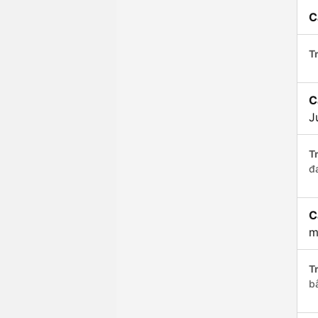
C
Tr
C
J
Tr
đ
C
m
Tr
b