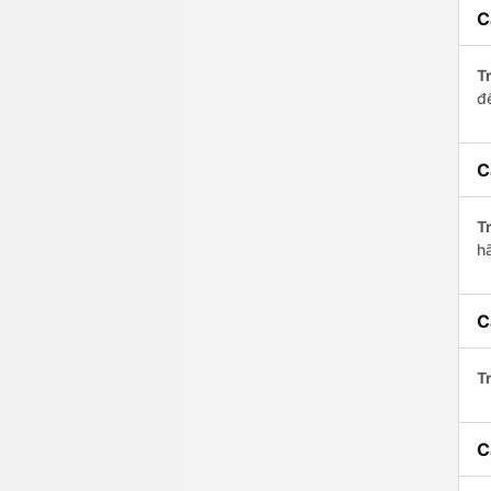
C
Tr
để
C
Tr
h
C
Tr
C