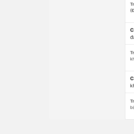
Tr
(
C
đ
Tr
k
C
k
Tr
b