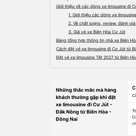
Giới thiệu về các dòng xe limousine đi C
1. Giới thiệu các dòng xe limousin
2. Về chất lượng, review, đánh gi
3. Giá vé xe Biên Hòa Cư Jút
Bảng tổng hợp thông tin nhà xe Biên Hò
Cách đặt vé xe limousine đi Cư Jút từ B
Đặt vé xe limousine Tết 2027 từ Biên Hò
C
Những thắc mắc mà hàng
c
khách thường gặp khi đặt
xe limousine đi Cư Jút -
Tr
Đắk Nông từ Biên Hòa -
Đ
Đồng Nai
n