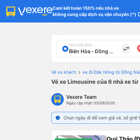
Cam kết hoàn 150% nếu nhà xe

không cung cấp dịch vụ vận chuyển (*)
in
Nơi xuất phát
import_export
Vé xe khách
xe đi Đăk Nông từ Đồng Na
Vé xe Limousine của 6 nhà xe từ 
Vexere Team
Ngày cập nhật: 05/08/2026
Chọn ngày đi để xem giá vé, số ghế t
info
Quý Thảo (Đ