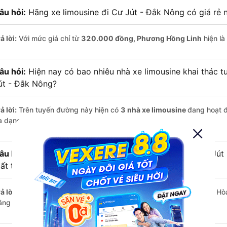
âu hỏi:
Hãng xe limousine đi Cư Jút - Đắk Nông có giá rẻ n
ả lời:
Với mức giá chỉ từ
320.000
đồng,
Phương Hồng Linh
hiện là
âu hỏi:
Hiện nay có bao nhiêu nhà xe limousine khai thác t
út - Đắk Nông?
ả lời:
Trên tuyến đường này hiện có
3
nhà xe
limousine
đang hoạt 
a dạng về dịch vụ và mức giá.
âu hỏi:
Đi xe limousine từ Biên Hòa - Đồng Nai đến Cư Jút
ất thời gian hơn các loại phương tiện khác hay không?
ả lời:
Trung bình, bạn chỉ mất khoảng
8 giờ
để di chuyển từ Biên Hò
ằng limousine, nếu giao thông thuận lợi.