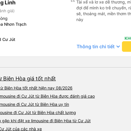
g Linh
Tài xế và lơ xe dễ thương, 
đợi để mình ko trễ chuyến, r
ánh giá)
sẽ, thoáng mát, mền thơm th
hòng
này
ba Nhơn Trạch
KH
3 Cư Jút
keyboard_arrow_down
Thông tin chi tiết
ừ Biên Hòa giá tốt nhất
từ Biên Hòa tốt nhất hiện nay 08/2026
imousine đi Cư Jút từ Biên Hòa được đánh giá cao
mousine đi Cư Jút từ Biên Hòa uy tín
ousine đi Cư Jút từ Biên Hòa chất lượng
ặp khi đặt xe limousine đi Biên Hòa từ Cư Jút
 Cư Jút của các nhà xe