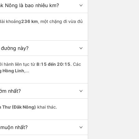
ắk Nông là bao nhiêu km?
dài khoảng
236 km
, một chặng đi vừa đủ
n đường này?
i hành liên tục từ
8:15 đến 20:15
. Các
g Hồng Linh
,...
sớm nhất?
 Thư (Đắk Nông)
khai thác.
 muộn nhất?