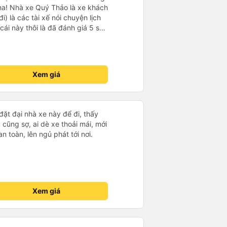
ha! Nhà xe Quý Thảo là xe khách
i) là các tài xế nói chuyện lịch
cái này thôi là đã đánh giá 5 sao
psi rất dễ thương chứ không có
e khác. Đón trả đúng điểm.
t. Nói chung 10 điểm.
Xem giá
đặt đại nhà xe này để đi, thấy
cũng sợ, ai dè xe thoải mái, mới
an toàn, lên ngủ phát tới nơi.
Xem giá