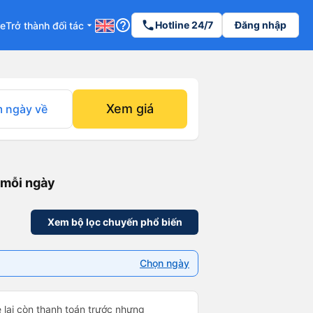
help_outline
phone
Hotline 24/7
Đăng nhập
re
Trở thành đối tác
arrow_drop_down
Xem giá
 ngày về
 mỗi ngày
Xem bộ lọc chuyến phổ biến
Chọn ngày
e lại còn thanh toán trước nhưng