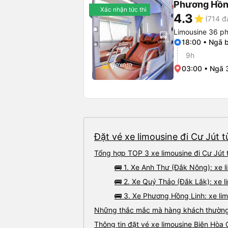
Phương Hồn
Xác nhận tức thì
4.3
star
(714 đ
Limousine 36 p
18:00 • Ngã 
9h
03:00 • Ngã 
Đặt vé xe limousine đi Cư Jút t
Tổng hợp TOP 3 xe limousine đi Cư Jút 
🚌 1. Xe Anh Thư (Đắk Nông): xe l
🚌 2. Xe Quý Thảo (Đắk Lắk): xe li
🚌 3. Xe Phương Hồng Linh: xe lim
Những thắc mắc mà hàng khách thường g
Thông tin đặt vé xe limousine Biên Hòa