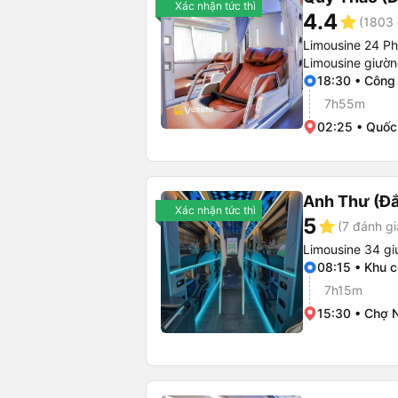
Xác nhận tức thì
4.4
star
(1803 
Limousine 24 P
Limousine giườ
18:30 • Công
7h55m
02:25 • Quốc 
Anh Thư (Đ
Xác nhận tức thì
5
star
(7 đánh gi
Limousine 34 g
08:15 • Khu 
7h15m
15:30 • Chợ 