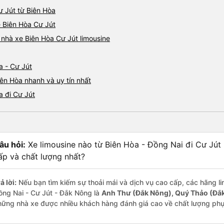
ư Jút từ Biên Hòa
e Biên Hòa Cư Jút
á nhà xe Biên Hòa Cư Jút limousine
a - Cư Jút
iên Hòa nhanh và uy tín nhất
a đi Cư Jút
âu hỏi:
Xe limousine nào từ Biên Hòa - Đồng Nai đi Cư Jút
ấp và chất lượng nhất?
ả lời:
Nếu bạn tìm kiếm sự thoải mái và dịch vụ cao cấp, các hãng li
ồng Nai - Cư Jút - Đắk Nông là
Anh Thư (Đắk Nông), Quý Thảo (Đắ
hững nhà xe được nhiều khách hàng đánh giá cao về chất lượng phụ