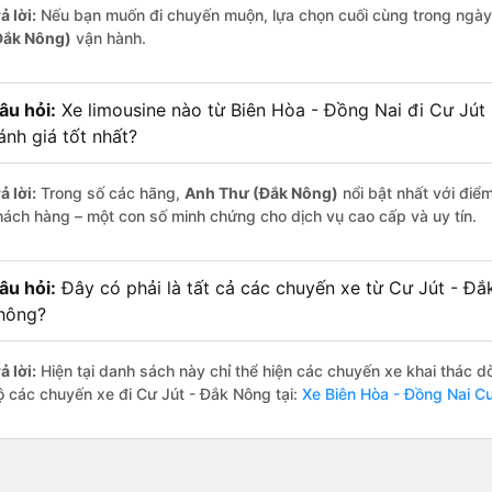
ả lời:
Nếu bạn muốn đi chuyến muộn, lựa chọn cuối cùng trong ngày 
Đắk Nông)
vận hành.
âu hỏi:
Xe limousine nào từ Biên Hòa - Đồng Nai đi Cư Jú
ánh giá tốt nhất?
ả lời:
Trong số các hãng,
Anh Thư (Đắk Nông)
nổi bật nhất với điể
hách hàng – một con số minh chứng cho dịch vụ cao cấp và uy tín.
âu hỏi:
Đây có phải là tất cả các chuyến xe từ Cư Jút - Đ
hông?
ả lời:
Hiện tại danh sách này chỉ thể hiện các chuyến xe khai thác d
ộ các chuyến xe đi Cư Jút - Đắk Nông tại:
Xe Biên Hòa - Đồng Nai C