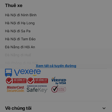
Thuê xe
Hà Nội đi Ninh Bình
Hà Nội đi Hạ Long
Hà Nội đi Sa Pa
Hà Nội đi Tam Đảo
Đà Nẵng đi Hội An
Đà Nẵng đi Huế
Hải Phòng đi Hà Nội
Xem tất cả tuyến đường
keyboard_arrow_down
Về chúng tôi