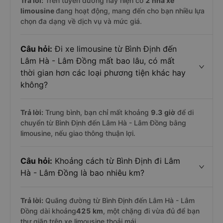
Trả lời:
Trên tuyến đường này hiện có
2
nhà xe
limousine
đang hoạt động, mang đến cho bạn nhiều lựa
chọn đa dạng về dịch vụ và mức giá.
Câu hỏi:
Đi xe limousine từ Bình Định đến
Lâm Hà - Lâm Đồng mất bao lâu, có mất
thời gian hơn các loại phương tiện khác hay
không?
Trả lời:
Trung bình, bạn chỉ mất khoảng
9.3 giờ
để di
chuyển từ Bình Định đến Lâm Hà - Lâm Đồng bằng
limousine, nếu giao thông thuận lợi.
Câu hỏi:
Khoảng cách từ Bình Định đi Lâm
Hà - Lâm Đồng là bao nhiêu km?
Trả lời:
Quãng đường từ Bình Định đến Lâm Hà - Lâm
Đồng dài khoảng
425 km
, một chặng đi vừa đủ để bạn
thư giãn trên xe limousine thoải mái.