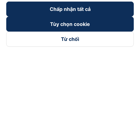
Chấp nhận tất cả
Tùy chọn cookie
Từ chối
Theo dõi chúng tôi trên
Facebook
Tiktok
Youtube
Công ty TNHH Thương Mại Dịch Vụ Vexere
Địa chỉ đăng ký kinh doanh: 8C Chữ Đồng Tử, Phường Tân
Sơn Nhất, TP. Hồ Chí Minh, Việt Nam
Địa chỉ
:
Lầu 2, toà nhà H3 Circo Hoàng Diệu, 384 Hoàng Diệu,
Phường Khánh Hội, TP Hồ Chí Minh, Việt Nam
Tầng 3, toà nhà 101 Láng Hạ, 101 Láng Hạ, Phường Láng, TP.
Hà Nội, Việt Nam
Giấy chứng nhận ĐKKD số 0315133726 do Sở KH và ĐT TP.
Hồ Chí Minh cấp lần đầu ngày 27/6/2018
Bản quyền © 2025 thuộc về Vexere.com