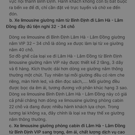
vực nội thành Bình Định. Hành khách không còn bị bắt buộc
ra bến xe để đi, chỉ cần đặt vé trực tuyến và chờ xe đến
đón.
b. Xe limousine giường nằm từ Bình Định đi Lâm Hà - Lâm
Đồng đầy đủ tiện nghi 32 - 34 chỗ
Dòng xe limousine đi Bình Định Lâm Hà - Lâm Đồng giường
nằm VIP 32 – 34 chỗ là dòng xe được làm lại từ xe giường
nằm 40 chỗ.
Sơ đồ ghế của loại xe đi Lâm Hà - Lâm Đồng từ Bình Định
limousine giường nằm VIP này được thiết kế 2 tầng, 3 dãy
và 6 hàng. Kích thước dài hơn dòng xe giường nằm thông
thường một chút. Tuy nhiên tại mỗi giường đều có rèm che
riêng, màn hình led, và đèn đọc sách,…. Mỗi giường đều
được bọc da êm ái, tương đương với phân khúc hạng 3 sao.
Dòng xe limousine Bình Định Lâm Hà - Lâm Đồng này có giá
cả phải chăng hơn dòng xe limousine giường phòng cabin
22 chỗ và đang được nhiều hành khách lựa chọn. Trong
tương lai không xa, đây chính là loại xe thay thế xe giường
nằm thông thường.
c. Xe limousine giường phòng cabin đi Lâm Hà - Lâm Đồng
từ Bình Định VIP sang trọng, êm ái, chất lượng dịch vụ cao