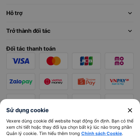
keyboard_arrow_down
Hỗ trợ
keyboard_arrow_down
Trở thành đối tác
Đối tác thanh toán
close
Sử dụng cookie
Vexere dùng cookie để website hoạt động ổn định. Bạn có thể
xem chi tiết hoặc thay đổi lựa chọn bất kỳ lúc nào trong phần
Quản lý cookie. Tìm hiểu thêm trong
Chính sách Cookie
.