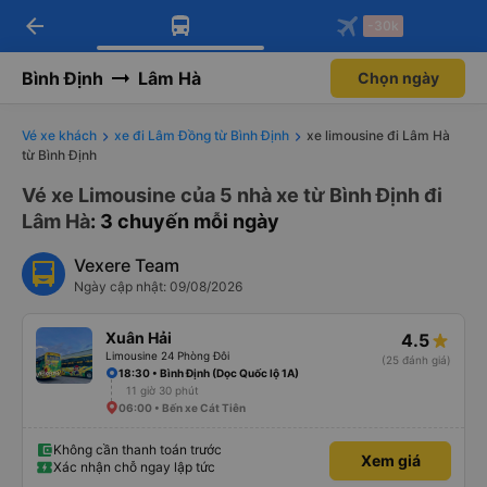
arrow_back
Tải app Vexere ngay!
Tải app Vexere
-30k
Mở app
Mở app
Nhận ưu đãi thành viên độc
-30k/ghế khi đặt vé máy bay qua
quyền
app
Bình Định
Lâm Hà
Chọn ngày
Vé xe khách
xe đi Lâm Đồng từ Bình Định
xe limousine đi Lâm Hà
từ Bình Định
Vé xe Limousine của 5 nhà xe từ Bình Định đi
Lâm Hà
: 3 chuyến mỗi ngày
Vexere Team
Ngày cập nhật: 09/08/2026
Xuân Hải
4.5
Limousine 24 Phòng Đôi
(25 đánh giá)
18:30 • Bình Định (Dọc Quốc lộ 1A)
11 giờ 30 phút
06:00 • Bến xe Cát Tiên
Không cần thanh toán trước
Xem giá
Xác nhận chỗ ngay lập tức