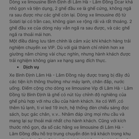
Dòng xe limousine Bình Định đi Lâm Hà - Lâm Đồng Dcar khá
nhỏ gọn và tiện dụng, 2 ghế đầu xe là ghế cứng, không ngã
ra sau được như các ghế còn lại. Dòng xe limousine độ từ
Solati lại có trần cao, không gian xe rộng rãi và rất thoáng. 2
ghế đầu xe của dòng này vẫn ngã ra sau được, và các ghế
ngã ra thoải mái hơn.
Một điều đáng lưu tâm chính là cảm xúc khi khách hàng trải
nghiệm chuyến xe VIP. Dù với giá thành chỉ nhỉnh hơn xe
giường nằm chừng vài chục nghìn, nhưng hành khách được
trải nghiệm không gian xe hạng sang đích thực.
Dịch vụ
Xe Bình Định Lâm Hà - Lâm Đồng này được trang bị đầy đủ
các tiện ích thông thường như máy lạnh, chăn đắp, nước
uống. Điểm cộng cho dòng xe limousine Vip đi Lâm Hà - Lâm
Đồng từ Bình Định là ghế có nút tùy chỉnh độ nghiêng của
ghế phù hợp với nhu cầu của hành khách. Xe có Wifi ,có
thêm tủ lạnh, ti vi led 19 inch, hệ thống đèn chiếu sáng đọc
sách, bục gác chân, v.v.. Nhằm đáp ứng mọi nhu cầu và
mang lại sự thoải mái nhất cho hành khách. Cũng với kích
thước nhỏ gọn, đa số các hãng xe limousine đi Lâm Hà -
Lâm Đồng đều hỗ trợ trung chuyển đón trả khách trong khu