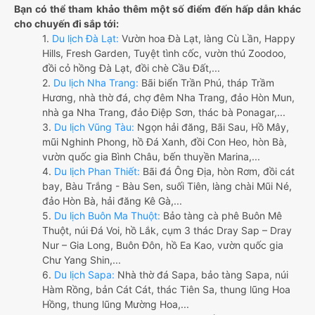
Bạn có thể tham khảo thêm một số điểm đến hấp dẫn khác
cho chuyến đi sắp tới:
1.
Du lịch Đà Lạt:
Vườn hoa Đà Lạt, làng Cù Lần, Happy
Hills, Fresh Garden, Tuyệt tình cốc, vườn thú Zoodoo,
đồi cỏ hồng Đà Lạt, đồi chè Cầu Đất,...
2.
Du lịch Nha Trang:
Bãi biển Trần Phú, tháp Trầm
Hương, nhà thờ đá, chợ đêm Nha Trang, đảo Hòn Mun,
nhà ga Nha Trang, đảo Điệp Sơn, thác bà Ponagar,...
3.
Du lịch Vũng Tàu:
Ngọn hải đăng, Bãi Sau, Hồ Mây,
mũi Nghinh Phong, hồ Đá Xanh, đồi Con Heo, hòn Bà,
vườn quốc gia Bình Châu, bến thuyền Marina,...
4.
Du lịch Phan Thiết:
Bãi đá Ông Địa, hòn Rơm, đồi cát
bay, Bàu Trắng - Bàu Sen, suối Tiên, làng chài Mũi Né,
đảo Hòn Bà, hải đăng Kê Gà,...
5.
Du lịch Buôn Ma Thuột:
Bảo tàng cà phê Buôn Mê
Thuột, núi Đá Voi, hồ Lắk, cụm 3 thác Dray Sap – Dray
Nur – Gia Long, Buôn Đôn, hồ Ea Kao, vườn quốc gia
Chư Yang Shin,...
6.
Du lịch Sapa:
Nhà thờ đá Sapa, bảo tàng Sapa, núi
Hàm Rồng, bản Cát Cát, thác Tiên Sa, thung lũng Hoa
Hồng, thung lũng Mường Hoa,...