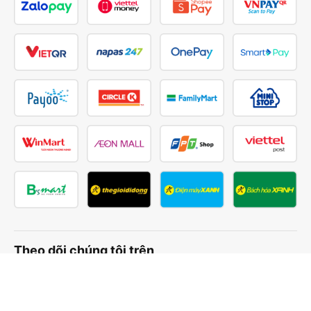
Theo dõi chúng tôi trên
Facebook
Tiktok
Youtube
Công ty TNHH Thương Mại Dịch Vụ Vexere