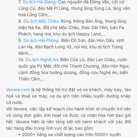
7.
Du lịch Hà Giang:
Cao nguyên đá Đồng Văn, cột cờ
Lũng Cú, đèo Mã Pí Lèng, thung lũng Sủng Là, làng văn
hóa Lũng Cẩm,...
8.
Du lịch Mộc Châu:
Rừng thông Bản Áng, thung lũng
mận Nà Ka, đồi chè Mộc Châu, thác Dải Yếm, bản Pa
Phách, hang dơi, khu du lịch Happy Land,...
9.
Du lịch Hải Phòng:
Biển Đồ Sơn, đảo Hòn Dấu, vịnh
Lan Hạ, đảo Bạch Long Vỹ, núi Voi, khu di tích Tràng
Kênh,...
10.
Du lịch Nghệ An:
Biển Cửa Lò, đảo Lan Châu, vườn
quốc gia Pù Mát, đồi chè Thanh Chương, đảo Hòn Ngư,
cánh đồng hoa hướng dương, đồng cừu Nghệ An, biển
Thiên Cầm,...
Vexere.com
là hệ thống hỗ trợ đặt vé xe khách, máy bay, tàu
hoả và thuê xe máy, xe du lịch trên nhiều tuyến đường khắp
cả nước.
Với Vexere, việc lập kế hoạch cho hành trình di chuyển trở nên
vô cùng đơn giản, linh hoạt và được cá nhân hóa hơn bao giờ
hết. Vexere hiện là nền tảng kết nối hành khách với các đối
tác hàng đầu trong lĩnh vực đi lại, bao gồm:
• 2000+ hãng xe chất lượng cao trên 5000+ tuyến