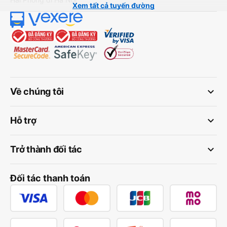
Xem tất cả tuyến đường
keyboard_arrow_down
Về chúng tôi
keyboard_arrow_down
Hỗ trợ
keyboard_arrow_down
Trở thành đối tác
Đối tác thanh toán