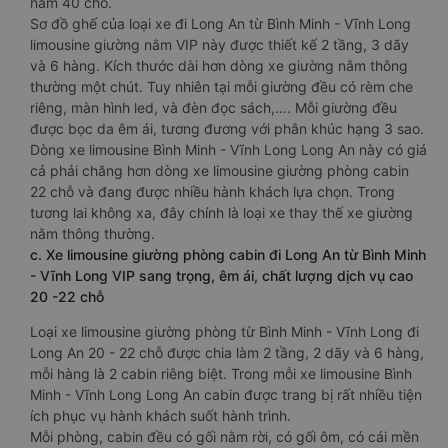
nằm 40 chỗ.
Sơ đồ ghế của loại xe đi Long An từ Bình Minh - Vĩnh Long
limousine giường nằm VIP này được thiết kế 2 tầng, 3 dãy
và 6 hàng. Kích thước dài hơn dòng xe giường nằm thông
thường một chút. Tuy nhiên tại mỗi giường đều có rèm che
riêng, màn hình led, và đèn đọc sách,…. Mỗi giường đều
được bọc da êm ái, tương đương với phân khúc hạng 3 sao.
Dòng xe limousine Bình Minh - Vĩnh Long Long An này có giá
cả phải chăng hơn dòng xe limousine giường phòng cabin
22 chỗ và đang được nhiều hành khách lựa chọn. Trong
tương lai không xa, đây chính là loại xe thay thế xe giường
nằm thông thường.
c. Xe limousine giường phòng cabin đi Long An từ Bình Minh
- Vĩnh Long VIP sang trọng, êm ái, chất lượng dịch vụ cao
20 -22 chỗ
Loại xe limousine giường phòng từ Bình Minh - Vĩnh Long đi
Long An 20 - 22 chỗ được chia làm 2 tầng, 2 dãy và 6 hàng,
mỗi hàng là 2 cabin riêng biệt. Trong mỗi xe limousine Bình
Minh - Vĩnh Long Long An cabin được trang bị rất nhiều tiện
ích phục vụ hành khách suốt hành trình.
Mỗi phòng, cabin đều có gối nằm rời, có gối ôm, có cái mền