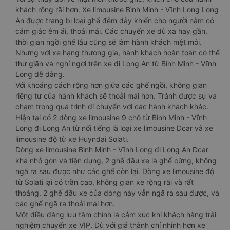
khách rộng rãi hơn. Xe limousine Bình Minh - Vĩnh Long Long
An được trang bị loại ghế đệm dày khiến cho người nằm có
cảm giác êm ái, thoải mái. Các chuyến xe dù xa hay gần,
thời gian ngồi ghế lâu cũng sẽ làm hành khách mệt mỏi.
Nhưng với xe hạng thương gia, hành khách hoàn toàn có thể
thư giãn và nghỉ ngơi trên xe đi Long An từ Bình Minh - Vĩnh
Long dễ dàng.
Với khoảng cách rộng hơn giữa các ghế ngồi, không gian
riêng tư của hành khách sẽ thoải mái hơn. Tránh được sự va
chạm trong quá trình di chuyển với các hành khách khác.
Hiện tại có 2 dòng xe limousine 9 chỗ từ Bình Minh - Vĩnh
Long đi Long An từ nổi tiếng là loại xe limousine Dcar và xe
limousine độ từ xe Huyndai Solati.
Dòng xe limousine Bình Minh - Vĩnh Long đi Long An Dcar
khá nhỏ gọn và tiện dụng, 2 ghế đầu xe là ghế cứng, không
ngã ra sau được như các ghế còn lại. Dòng xe limousine độ
từ Solati lại có trần cao, không gian xe rộng rãi và rất
thoáng. 2 ghế đầu xe của dòng này vẫn ngã ra sau được, và
các ghế ngã ra thoải mái hơn.
Một điều đáng lưu tâm chính là cảm xúc khi khách hàng trải
nghiệm chuyến xe VIP. Dù với giá thành chỉ nhỉnh hơn xe