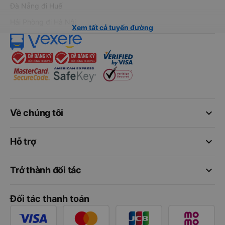
Đà Nẵng đi Huế
Hải Phòng đi Hà Nội
Xem tất cả tuyến đường
keyboard_arrow_down
Về chúng tôi
keyboard_arrow_down
Hỗ trợ
keyboard_arrow_down
Trở thành đối tác
Đối tác thanh toán