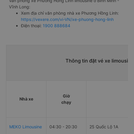
Văn phòng xe Phương Hồng Linh limousine ở Bình Minh -
Vĩnh Long:
Xem địa chỉ văn phòng nhà xe Phương Hồng Linh:
https://vexere.com/vi-VN/xe-phuong-hong-linh
Điện thoại:
1900 888684
Thông tin đặt vé xe limousin
Giờ
Nhà xe
Đ
chạy
MEKO Limousine
04:30 - 20:30
25 Quốc Lộ 1A