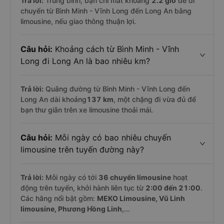
Trả lời:
Trung bình, bạn chỉ mất khoảng
2.2 giờ
để di
chuyển từ Bình Minh - Vĩnh Long đến Long An bằng
limousine, nếu giao thông thuận lợi.
Câu hỏi:
Khoảng cách từ Bình Minh - Vĩnh
Long đi Long An là bao nhiêu km?
Trả lời:
Quãng đường từ Bình Minh - Vĩnh Long đến
Long An dài khoảng
137 km
, một chặng đi vừa đủ để
bạn thư giãn trên xe limousine thoải mái.
Câu hỏi:
Mỗi ngày có bao nhiêu chuyến
limousine trên tuyến đường này?
Trả lời:
Mỗi ngày có tới
36 chuyến limousine
hoạt
động trên tuyến, khởi hành liên tục từ
2:00 đến 21:00
.
Các hãng nổi bật gồm:
MEKO Limousine, Vũ Linh
limousine, Phương Hồng Linh
,...