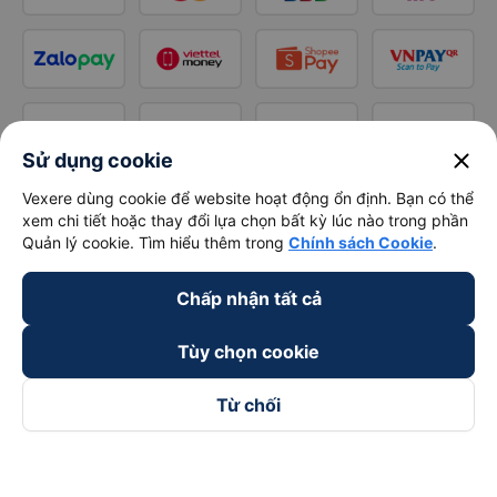
close
Sử dụng cookie
Vexere dùng cookie để website hoạt động ổn định. Bạn có thể
xem chi tiết hoặc thay đổi lựa chọn bất kỳ lúc nào trong phần
Quản lý cookie. Tìm hiểu thêm trong
Chính sách Cookie
.
Chấp nhận tất cả
Tùy chọn cookie
Từ chối
Theo dõi chúng tôi trên
Facebook
Tiktok
Youtube