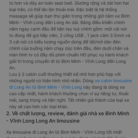
to hơn và dây an toàn seat belt. Giường rộng và dài hơn hai
loại trên, có thể lăn lộn thoải mái. Đặc biệt là hệ thống
massage sẽ giúp bạn thư giãn trong những giờ nằm xe Bình
Minh - Vĩnh Long đến Long An dài. Bảng điều khiển chính
nằm ngay cạnh đầu để tiện tay tuỳ chỉnh gồm: một cái nút
to đùng để gọi tiếp viên, 2 cổng USB , 1 jack cắm 3.5mm và
3 cái nút có biểu tượng nguồn dùng để tắt/mở dàn đèn
chính của buồng nằm chạy dọc trên đầu, đèn dưới chân và
màn hình tv có đầy đủ phim chuẩn HD phục vụ hành khách
giải trí trong chuyến đi từ Bình Minh - Vĩnh Long đến Long
An.
Lưu ý 2 cabin cuối thường thiết kế nhỏ hơn phù hợp với
những người có thân hình nhỏ nhắn. Dòng
xe cabin limousine
đi Long An từ Bình Minh - Vĩnh Long
này đang là dòng xe
cao cấp nhất, hành khách thường chọn vì sự riêng tư, thoải
mái, sang trọng và tiện nghi. Tất nhiên giá thành của loại xe
này sẽ cao hơn các loại khác.
2. Về chất lượng, review, đánh giá nhà xe Bình Minh
- Vĩnh Long Long An limousine
Xe limousine đi Long An từ Bình Minh - Vĩnh Long tốt nhất