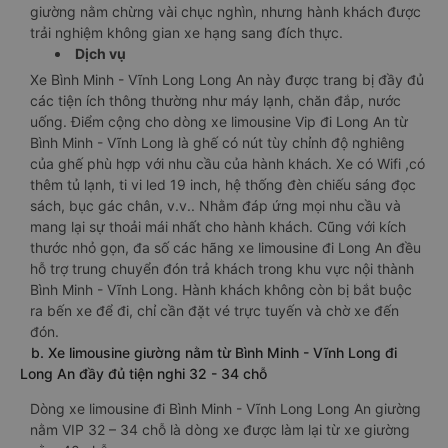
giường nằm chừng vài chục nghìn, nhưng hành khách được
trải nghiệm không gian xe hạng sang đích thực.
Dịch vụ
Xe Bình Minh - Vĩnh Long Long An này được trang bị đầy đủ
các tiện ích thông thường như máy lạnh, chăn đắp, nước
uống. Điểm cộng cho dòng xe limousine Vip đi Long An từ
Bình Minh - Vĩnh Long là ghế có nút tùy chỉnh độ nghiêng
của ghế phù hợp với nhu cầu của hành khách. Xe có Wifi ,có
thêm tủ lạnh, ti vi led 19 inch, hệ thống đèn chiếu sáng đọc
sách, bục gác chân, v.v.. Nhằm đáp ứng mọi nhu cầu và
mang lại sự thoải mái nhất cho hành khách. Cũng với kích
thước nhỏ gọn, đa số các hãng xe limousine đi Long An đều
hỗ trợ trung chuyển đón trả khách trong khu vực nội thành
Bình Minh - Vĩnh Long. Hành khách không còn bị bắt buộc
ra bến xe để đi, chỉ cần đặt vé trực tuyến và chờ xe đến
đón.
b. Xe limousine giường nằm từ Bình Minh - Vĩnh Long đi
Long An đầy đủ tiện nghi 32 - 34 chỗ
Dòng xe limousine đi Bình Minh - Vĩnh Long Long An giường
nằm VIP 32 – 34 chỗ là dòng xe được làm lại từ xe giường