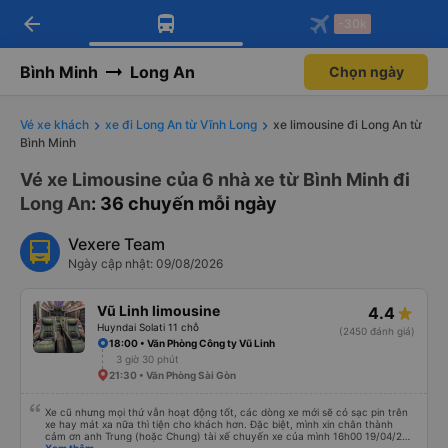
arrow_back
Tải app Vexere ngay!
Tải app Vexere
-30k
Mở app
Mở app
Nhận ưu đãi thành viên độc
-30k/ghế khi đặt vé máy bay qua
quyền
app
Bình Minh
Long An
Chọn ngày
Vé xe khách
xe đi Long An từ Vĩnh Long
xe limousine đi Long An từ
Bình Minh
Vé xe Limousine của 6 nhà xe từ Bình Minh đi
Long An
: 36 chuyến mỗi ngày
Vexere Team
Ngày cập nhật: 09/08/2026
Vũ Linh limousine
4.4
Huyndai Solati 11 chỗ
(2450 đánh giá)
18:00 • Văn Phòng Công ty Vũ Linh
3 giờ 30 phút
21:30 • Văn Phòng Sài Gòn
Xe cũ nhưng mọi thứ vẫn hoạt động tốt, các dòng xe mới sẽ có sạc pin trên
xe hay mát xa nữa thì tiện cho khách hơn. Đặc biệt, mình xin chân thành
cảm ơn anh Trung (hoặc Chung) tài xế chuyến xe của mình 16h00 19/04/26