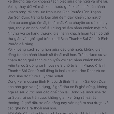
xe thương gia với khoảng tách biệt giữa ghế ngồi và ghế lái.
Với sự thay đổi về mặt kích thước ghế, khiến chỗ của hành
khách rộng rãi hơn. Xe limousine Bình Phước Bình Thạnh -
Sài Gòn được trang bị loại ghế đệm dày khiến cho người
nằm có cảm giác êm ái, thoải mái. Các chuyến xe dù xa hay
gần, thời gian ngồi ghế lâu cũng sẽ làm hành khách mệt mỏi.
Nhưng với xe hạng thương gia, hành khách hoàn toàn có thể
thư giãn và nghỉ ngơi trên xe đi Bình Thạnh - Sài Gòn từ Bình
Phước dễ dàng.
Với khoảng cách rộng hơn giữa các ghế ngồi, không gian
riêng tư của hành khách sẽ thoải mái hơn. Tránh được sự va
chạm trong quá trình di chuyển với các hành khách khác.
Hiện tại có 2 dòng xe limousine 9 chỗ từ Bình Phước đi Bình
Thạnh - Sài Gòn từ nổi tiếng là loại xe limousine Dcar và xe
limousine độ từ xe Huyndai Solati.
Dòng xe limousine Bình Phước đi Bình Thạnh - Sài Gòn Dcar
khá nhỏ gọn và tiện dụng, 2 ghế đầu xe là ghế cứng, không
ngã ra sau được như các ghế còn lại. Dòng xe limousine độ
từ Solati lại có trần cao, không gian xe rộng rãi và rất
thoáng. 2 ghế đầu xe của dòng này vẫn ngã ra sau được, và
các ghế ngã ra thoải mái hơn.
Một điều đáng lưu tâm chính là cảm xúc khi khách hàng trải