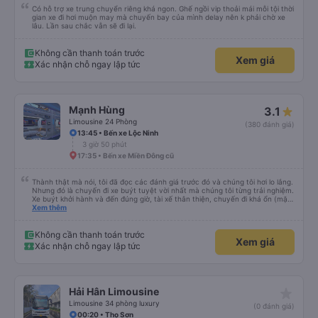
Có hỗ trợ xe trung chuyển riêng khá ngon. Ghế ngồi vip thoải mái mỗi tội thời
gian xe đi hơi muộn may mà chuyến bay của mình delay nên k phải chờ xe
lâu. Lần sau chắc vẫn sẽ đi lại.
Không cần thanh toán trước
Xem giá
Xác nhận chỗ ngay lập tức
Mạnh Hùng
3.1
Limousine 24 Phòng
(380 đánh giá)
13:45 • Bến xe Lộc Ninh
3 giờ 50 phút
17:35 • Bến xe Miền Đông cũ
Thành thật mà nói, tôi đã đọc các đánh giá trước đó và chúng tôi hơi lo lắng.
Nhưng đó là chuyến đi xe buýt tuyệt vời nhất mà chúng tôi từng trải nghiệm.
Xe buýt khởi hành và đến đúng giờ, tài xế thân thiện, chuyến đi khá ổn (mặc
dù vẫn hơi xóc, nhưng đó là đặc trưng của Việt Nam ^^), và chỗ ngồi thoải
Xem thêm
mái. Chúng tôi thực sự rất hài lòng.
Không cần thanh toán trước
Xem giá
Xác nhận chỗ ngay lập tức
star_rate
Hải Hân Limousine
Limousine 34 phòng luxury
(0 đánh giá)
00:20 • Thọ Sơn