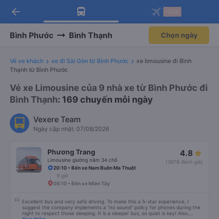
arrow_back
Tải app Vexere ngay!
Tải app Vexere
-30k
Mở app
Mở app
Nhận ưu đãi thành viên độc
-30k/ghế khi đặt vé máy bay qua
quyền
app
Bình Phước
Bình Thạnh
Chọn ngày
Vé xe khách
xe đi Sài Gòn từ Bình Phước
xe limousine đi Bình
Thạnh từ Bình Phước
Vé xe Limousine của 9 nhà xe từ Bình Phước đi
Bình Thạnh
: 169 chuyến mỗi ngày
Vexere Team
Ngày cập nhật: 07/08/2026
Phương Trang
4.8
Limousine giường nằm 34 chỗ
(3978 đánh giá)
20:10 • Bến xe Nam Buôn Ma Thuột
9 giờ
05:10 • Bến xe Miền Tây
Excellent bus and very safe driving. To make this a 5-star experience, I
suggest the company implements a "no sound" policy for phones during the
night to respect those sleeping. It is a sleeper bus, so quiet is key! Also,