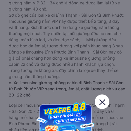
giường nằm VIP 32 – 34 chỗ là dòng xe được làm lại từ xe
giường nằm 40 chỗ.
Sơ đồ ghế của loại xe đi Bình Thạnh - Sài Gòn từ Bình Phước
limousine giường nằm VIP này được thiết kế 2 tầng, 3 dãy
và 6 hàng. Kích thước dài hơn dòng xe giường nằm thông
thường một chút. Tuy nhiên tại mỗi giường đều có rèm che
riêng, màn hình led, và đèn đọc sách,…. Mỗi giường đều
được bọc da êm ái, tương đương với phân khúc hạng 3 sao.
Dòng xe limousine Bình Phước Bình Thạnh - Sài Gòn này có
giá cả phải chăng hơn dòng xe limousine giường phòng
cabin 22 chỗ và đang được nhiều hành khách lựa chọn.
Trong tương lai không xa, đây chính là loại xe thay thế xe
giường nằm thông thường.
c. Xe limousine giường phòng cabin đi Bình Thạnh - Sài Gòn
từ Bình Phước VIP sang trọng, êm ái, chất lượng dịch vụ cao
20 -22 chỗ
Loại xe limousine giường phòng từ Bình Phước đi Bình Thạnh
- Sài Gòn 20 - 22 chỗ được chia làm 2 tầng, 2 dãy và 6
hàng, mỗi hàng là 2 cabin riêng biệt. Trong mỗi xe limousine
Bình Phước Bình Thạnh - Sài Gòn cabin được trang bị rất
nhiều tiện ích phục vụ hành khách suốt hành trình.