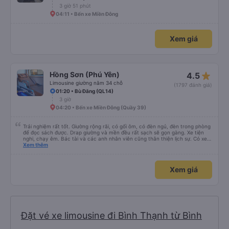
3 giờ 51 phút
04:11 • Bến xe Miền Đông
Xem giá
star_rate
Hồng Sơn (Phú Yên)
4.5
Limousine giường nằm 34 chỗ
(1797 đánh giá)
01:20 • Bù Đăng (QL14)
3 giờ
04:20 • Bến xe Miền Đông (Quầy 39)
Trải nghiệm rất tốt. Giường rộng rãi, có gối ôm, có đèn ngủ, đèn trong phòng
để đọc sách được. Drap giường và mền đều rất sạch sẽ gọn gàng. Xe tiện
nghi, chạy êm. Bác tài và các anh nhân viên cũng thân thiện lịch sự. Có xe
trung chuyển về nội thành thành phố tuy hoà rất tiện. Giá vé hợp lý. Nói
Xem thêm
chung là mình rất ưng ý, cảm ơn nhà xe.
Xem giá
Đặt vé xe limousine đi Bình Thạnh từ Bình