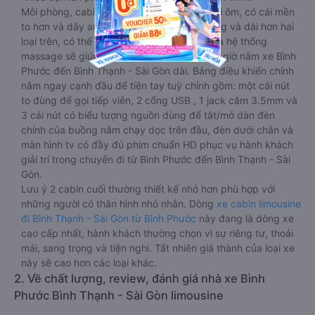
Mỗi phòng, cabin đều có gối nằm rời, có gối ôm, có cái mền
to hơn và dây an toàn seat belt. Giường rộng và dài hơn hai
loại trên, có thể lăn lộn thoải mái. Đặc biệt là hệ thống
massage sẽ giúp bạn thư giãn trong những giờ nằm xe Bình
Phước đến Bình Thạnh - Sài Gòn dài. Bảng điều khiển chính
nằm ngay cạnh đầu để tiện tay tuỳ chỉnh gồm: một cái nút
to đùng để gọi tiếp viên, 2 cổng USB , 1 jack cắm 3.5mm và
3 cái nút có biểu tượng nguồn dùng để tắt/mở dàn đèn
chính của buồng nằm chạy dọc trên đầu, đèn dưới chân và
màn hình tv có đầy đủ phim chuẩn HD phục vụ hành khách
giải trí trong chuyến đi từ Bình Phước đến Bình Thạnh - Sài
Gòn.
Lưu ý 2 cabin cuối thường thiết kế nhỏ hơn phù hợp với
những người có thân hình nhỏ nhắn. Dòng
xe cabin limousine
đi Bình Thạnh - Sài Gòn từ Bình Phước
này đang là dòng xe
cao cấp nhất, hành khách thường chọn vì sự riêng tư, thoải
mái, sang trọng và tiện nghi. Tất nhiên giá thành của loại xe
này sẽ cao hơn các loại khác.
2. Về chất lượng, review, đánh giá nhà xe Bình
Phước Bình Thạnh - Sài Gòn limousine