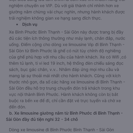
nghiệm chuyến xe VIP. Dù với giá thành chỉ nhỉnh hơn xe
giường nằm chừng vài chục nghìn, nhưng hành khách được
trải nghiệm không gian xe hạng sang đích thực.
Dịch vụ
Xe Bình Phước Bình Thạnh - Sài Gòn này được trang bị đầy
đủ các tiện ích thông thường như máy lạnh, chăn đắp, nước
uống. Điểm cộng cho dòng xe limousine Vip đi Bình Thạnh -
Sài Gòn từ Bình Phước là ghế có nút tùy chỉnh độ nghiêng
của ghế phù hợp với nhu cầu của hành khách. Xe có Wifi ,có
thêm tủ lạnh, ti vi led 19 inch, hệ thống đèn chiếu sáng đọc
sách, bục gác chân, v.v.. Nhằm đáp ứng mọi nhu cầu và
mang lại sự thoải mái nhất cho hành khách. Cũng với kích
thước nhỏ gọn, đa số các hãng xe limousine đi Bình Thạnh -
Sài Gòn đều hỗ trợ trung chuyển đón trả khách trong khu
vực nội thành Bình Phước. Hành khách không còn bị bắt
buộc ra bến xe để đi, chỉ cần đặt vé trực tuyến và chờ xe
đến đón.
b. Xe limousine giường nằm từ Bình Phước đi Bình Thạnh -
Sài Gòn đầy đủ tiện nghi 32 - 34 chỗ
Dòng xe limousine đi Bình Phước Bình Thạnh - Sài Gòn