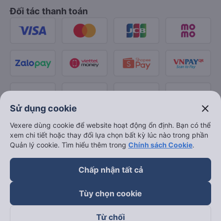
Đối tác thanh toán
close
Sử dụng cookie
Vexere dùng cookie để website hoạt động ổn định. Bạn có thể
xem chi tiết hoặc thay đổi lựa chọn bất kỳ lúc nào trong phần
Quản lý cookie. Tìm hiểu thêm trong
Chính sách Cookie
.
Chấp nhận tất cả
Tùy chọn cookie
Từ chối