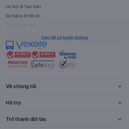
Hà Nội đi Tam Đảo
Đà Nẵng đi Hội An
Đà Nẵng đi Huế
Hải Phòng đi Hà Nội
Xem tất cả tuyến đường
keyboard_arrow_down
Về chúng tôi
keyboard_arrow_down
Hỗ trợ
keyboard_arrow_down
Trở thành đối tác