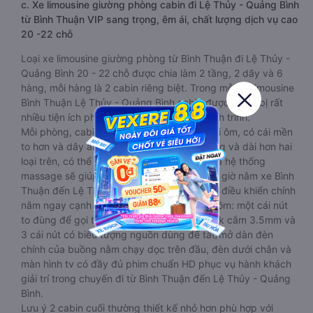
c. Xe limousine giường phòng cabin đi Lệ Thủy - Quảng Bình
từ Bình Thuận VIP sang trọng, êm ái, chất lượng dịch vụ cao
20 -22 chỗ
Loại xe limousine giường phòng từ Bình Thuận đi Lệ Thủy -
Quảng Bình 20 - 22 chỗ được chia làm 2 tầng, 2 dãy và 6
hàng, mỗi hàng là 2 cabin riêng biệt. Trong mỗi xe limousine
Bình Thuận Lệ Thủy - Quảng Bình cabin được trang bị rất
nhiều tiện ích phục vụ hành khách suốt hành trình.
Mỗi phòng, cabin đều có gối nằm rời, có gối ôm, có cái mền
to hơn và dây an toàn seat belt. Giường rộng và dài hơn hai
loại trên, có thể lăn lộn thoải mái. Đặc biệt là hệ thống
massage sẽ giúp bạn thư giãn trong những giờ nằm xe Bình
Thuận đến Lệ Thủy - Quảng Bình dài. Bảng điều khiển chính
nằm ngay cạnh đầu để tiện tay tuỳ chỉnh gồm: một cái nút
to đùng để gọi tiếp viên, 2 cổng USB , 1 jack cắm 3.5mm và
3 cái nút có biểu tượng nguồn dùng để tắt/mở dàn đèn
chính của buồng nằm chạy dọc trên đầu, đèn dưới chân và
màn hình tv có đầy đủ phim chuẩn HD phục vụ hành khách
giải trí trong chuyến đi từ Bình Thuận đến Lệ Thủy - Quảng
Bình.
Lưu ý 2 cabin cuối thường thiết kế nhỏ hơn phù hợp với