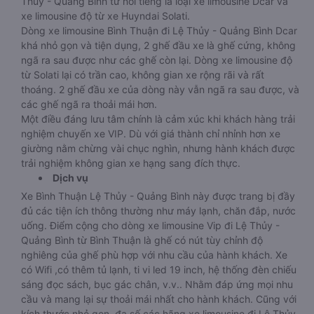
Thủy - Quảng Bình từ nổi tiếng là loại xe limousine Dcar và
xe limousine độ từ xe Huyndai Solati.
Dòng xe limousine Bình Thuận đi Lệ Thủy - Quảng Bình Dcar
khá nhỏ gọn và tiện dụng, 2 ghế đầu xe là ghế cứng, không
ngã ra sau được như các ghế còn lại. Dòng xe limousine độ
từ Solati lại có trần cao, không gian xe rộng rãi và rất
thoáng. 2 ghế đầu xe của dòng này vẫn ngã ra sau được, và
các ghế ngã ra thoải mái hơn.
Một điều đáng lưu tâm chính là cảm xúc khi khách hàng trải
nghiệm chuyến xe VIP. Dù với giá thành chỉ nhỉnh hơn xe
giường nằm chừng vài chục nghìn, nhưng hành khách được
trải nghiệm không gian xe hạng sang đích thực.
Dịch vụ
Xe Bình Thuận Lệ Thủy - Quảng Bình này được trang bị đầy
đủ các tiện ích thông thường như máy lạnh, chăn đắp, nước
uống. Điểm cộng cho dòng xe limousine Vip đi Lệ Thủy -
Quảng Bình từ Bình Thuận là ghế có nút tùy chỉnh độ
nghiêng của ghế phù hợp với nhu cầu của hành khách. Xe
có Wifi ,có thêm tủ lạnh, ti vi led 19 inch, hệ thống đèn chiếu
sáng đọc sách, bục gác chân, v.v.. Nhằm đáp ứng mọi nhu
cầu và mang lại sự thoải mái nhất cho hành khách. Cũng với
kích thước nhỏ gọn, đa số các hãng xe limousine đi Lệ Thủy