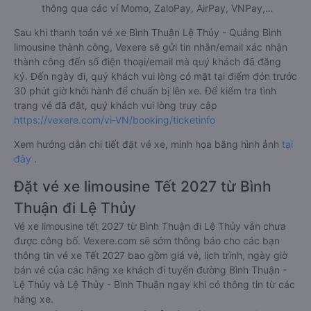
thông qua các ví Momo, ZaloPay, AirPay, VNPay,…
Sau khi thanh toán vé xe Bình Thuận Lệ Thủy - Quảng Bình
limousine thành công, Vexere sẽ gửi tin nhắn/email xác nhận
thành công đến số điện thoại/email mà quý khách đã đăng
ký. Đến ngày đi, quý khách vui lòng có mặt tại điểm đón trước
30 phút giờ khởi hành để chuẩn bị lên xe. Để kiểm tra tình
trạng vé đã đặt, quý khách vui lòng truy cập
https://vexere.com/vi-VN/booking/ticketinfo
Xem hướng dẫn chi tiết đặt vé xe, minh họa bằng hình ảnh
tại
đây
.
Đặt vé xe limousine Tết 2027 từ Bình
Thuận đi Lệ Thủy
Vé xe limousine tết 2027 từ Bình Thuận đi Lệ Thủy vẫn chưa
được công bố. Vexere.com sẽ sớm thông báo cho các bạn
thông tin vé xe Tết 2027 bao gồm giá vé, lịch trình, ngày giờ
bán vé của các hãng xe khách đi tuyến đường Bình Thuận -
Lệ Thủy và Lệ Thủy - Bình Thuận ngay khi có thông tin từ các
hãng xe.