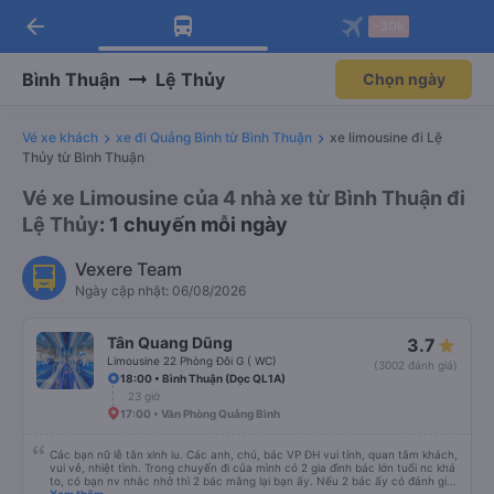
arrow_back
Tải app Vexere ngay!
Tải app Vexere
-30k
Mở app
Mở app
Nhận ưu đãi thành viên độc
-30k/ghế khi đặt vé máy bay qua
quyền
app
Bình Thuận
Lệ Thủy
Chọn ngày
Vé xe khách
xe đi Quảng Bình từ Bình Thuận
xe limousine đi Lệ
Thủy từ Bình Thuận
Vé xe Limousine của 4 nhà xe từ Bình Thuận đi
Lệ Thủy
: 1 chuyến mỗi ngày
Vexere Team
Ngày cập nhật: 06/08/2026
Tân Quang Dũng
3.7
Limousine 22 Phòng Đôi G ( WC)
(3002 đánh giá)
18:00 • Bình Thuận (Dọc QL1A)
23 giờ
17:00 • Văn Phòng Quảng Bình
Các bạn nữ lễ tân xinh iu. Các anh, chú, bác VP ĐH vui tính, quan tâm khách,
vui vẻ, nhiệt tình. Trong chuyến đi của mình có 2 gia đình bác lớn tuổi nc khá
to, có bạn nv nhắc nhở thì 2 bác mắng lại bạn ấy. Nếu 2 bác ấy có đánh giá