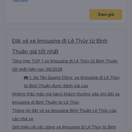
xấu thì mình ngược lại nha. Bạn ấy nhắc nhở rất đúng. 2 bác nói rất to. To
Xem thêm
đến lỗi mình ngủ còn mơ được câu chuyện các bác nói với nhau xuất hiện
trong giấc mơ của mình luôn. Nên nếu bạn ấy bị phản ánh thì đừng trừ lương
bạn ấy nha. Nếu bạn ấy bị trừ thì bảo bạn ấy liên hệ sđt của mình, mình hỗ
Xem giá
trợ ạ. Số mình đuôi 666, chuyến ĐH-NT ngày 16/1. À các bạn nữ lễ tân xinh
iu còn đổi cho mình phòng đơn sang đôi xong còn note là (một mình) yêu
luôn. Nhưng phòng đôi mà nằm một thì mỗi lần xe rẽ 1 cái là ✈️ Ít đi xe khách
nhưng đủ để đánh giá 10/10.
Đặt vé xe limousine đi Lệ Thủy từ Bình
Thuận giá tốt nhất
Tổng hợp TOP 1 xe limousine đi Lệ Thủy từ Bình Thuận
tốt nhất hiện nay 08/2026
🚌 1. Xe Tân Quang Dũng: xe limousine đi Lệ Thủy
từ Bình Thuận được đánh giá cao
Những thắc mắc mà hàng khách thường gặp khi đặt xe
limousine đi Bình Thuận từ Lệ Thủy
Thông tin đặt vé xe limousine Bình Thuận Lệ Thủy của
các nhà xe
Giới thiệu về các dòng xe limousine đi Lệ Thủy từ Bình