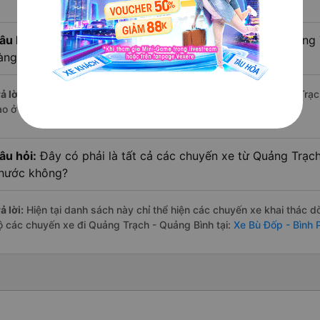
âu hỏi:
Xe limousine nào từ Bù Đốp - Bình Phước đi Quảng
àng đánh giá tốt nhất?
ả lời:
Tạm thời chưa đủ review để đánh giá có nhà xe đi Quảng Trạc
ào ở tuyến đường này có chất lượng xuất sắc.
âu hỏi:
Đây có phải là tất cả các chuyến xe từ Quảng Trạch
hước không?
ả lời:
Hiện tại danh sách này chỉ thể hiện các chuyến xe khai thác d
ộ các chuyến xe đi Quảng Trạch - Quảng Bình tại:
Xe Bù Đốp - Bình