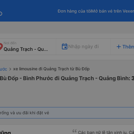
Đơn hàng của tôi
Mở bán vé trên Vexe
fo
Nơi đến
add
Nhập ngày đi
Thêm
xe limousine đi Quảng Trạch từ Bù Đốp
hước
 Bù Đốp - Bình Phước đi Quảng Trạch - Quảng Bình
:
rống và ưu đãi khi đặt vé
Dũng
Các bạn nữ lễ tân xinh iu. C