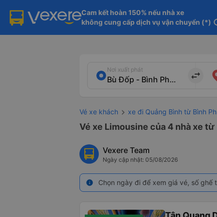
Cam kết hoàn 150% nếu nhà xe

không cung cấp dịch vụ vận chuyển (*)
in
Nơi xuất phát
import_export
Vé xe khách
xe đi Quảng Bình từ Bình P
Vé xe Limousine của 4 nhà xe từ
Vexere Team
Ngày cập nhật: 05/08/2026
Chọn ngày đi để xem giá vé, số ghế t
info
Tân Quang 