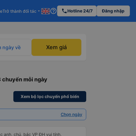
help_outline
phone
Hotline 24/7
Đăng nhập
re
Trở thành đối tác
arrow_drop_down
Xem giá
 ngày về
 3 chuyến mỗi ngày
Xem bộ lọc chuyến phổ biến
Chọn ngày
ác anh, chú, bác VP ĐH vui tính,