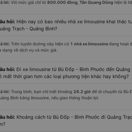
ả lời:
Với mức giá chỉ từ
800.000
đồng,
Tân Quang Dũng
hiện là h
âu hỏi:
Hiện nay có bao nhiêu nhà xe limousine khai thác t
uảng Trạch - Quảng Bình?
ả lời:
Trên tuyến đường này hiện có
1
nhà xe
limousine
đang hoạt 
a dạng về dịch vụ và mức giá.
âu hỏi:
Đi xe limousine từ Bù Đốp - Bình Phước đến Quảng 
ó mất thời gian hơn các loại phương tiện khác hay không?
ả lời:
Trung bình, bạn chỉ mất khoảng
26.2 giờ
để di chuyển từ Bù 
uảng Bình bằng limousine, nếu giao thông thuận lợi.
âu hỏi:
Khoảng cách từ Bù Đốp - Bình Phước đi Quảng Trạc
m?