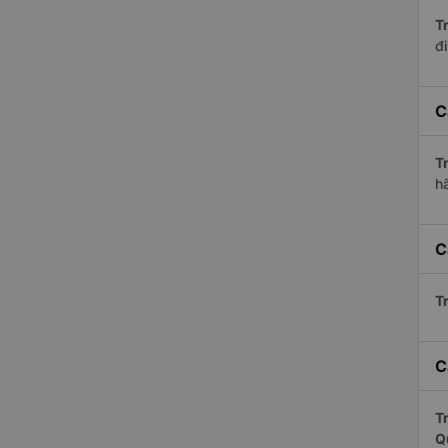
Tr
đ
C
Tr
h
C
Tr
C
Tr
Q