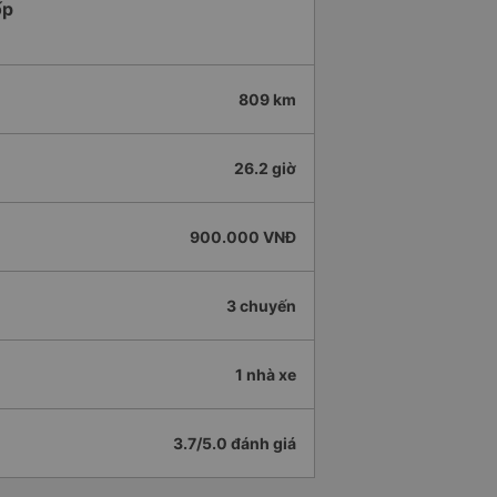
ốp
809 km
26.2 giờ
900.000 VNĐ
3 chuyến
1 nhà xe
3.7/5.0 đánh giá