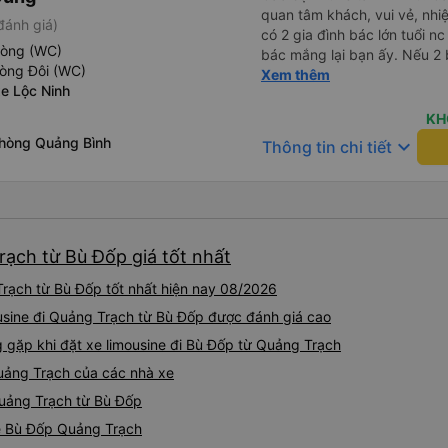
quan tâm khách, vui vẻ, nhiệt tình. Trong
đánh giá)
có 2 gia đình bác lớn tuổi nc
hòng (WC)
bác mắng lại bạn ấy. Nếu 2 
hòng Đôi (WC)
ngược lại nha. Bạn ấy nhắc n
Xem thêm
xe Lộc Ninh
đến lỗi mình ngủ còn mơ đượ
nhau xuất hiện trong giấc mơ của mình luôn. Nên nếu bạn
KH
bị phản ánh thì đừng trừ lươ
Phòng Quảng Bình
keyboard_arrow_down
Thông tin chi tiết
thì bảo bạn ấy liên hệ sđt c
đuôi 666, chuyến ĐH-NT ngày
iu còn đổi cho mình phòng đ
(một mình) yêu luôn. Nhưng
lần xe rẽ 1 cái là ✈️ Ít đi x
rạch từ Bù Đốp giá tốt nhất
10/10.
Trạch từ Bù Đốp tốt nhất hiện nay 08/2026
usine đi Quảng Trạch từ Bù Đốp được đánh giá cao
ặp khi đặt xe limousine đi Bù Đốp từ Quảng Trạch
Quảng Trạch của các nhà xe
 Quảng Trạch từ Bù Đốp
ine Bù Đốp Quảng Trạch