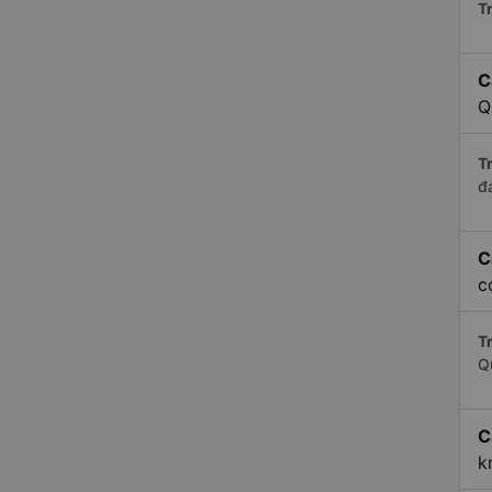
Tr
C
Q
Tr
đ
C
c
Tr
Q
C
k