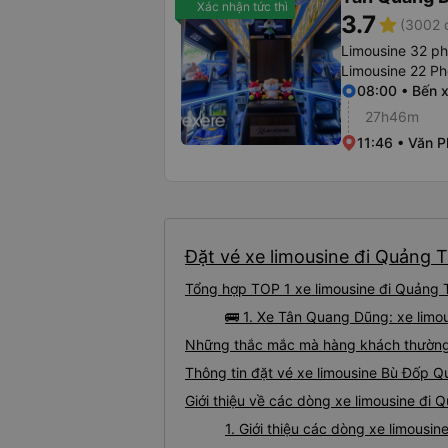
Xác nhận tức thì
3.7
star
(3002 
Limousine 32 p
Limousine 22 P
08:00 • Bến 
27h46m
11:46 • Văn 
Đặt vé xe limousine đi Quảng T
Tổng hợp TOP 1 xe limousine đi Quảng 
🚌 1. Xe Tân Quang Dũng: xe limo
Những thắc mắc mà hàng khách thường g
Thông tin đặt vé xe limousine Bù Đốp 
Giới thiệu về các dòng xe limousine đi
1. Giới thiệu các dòng xe limous