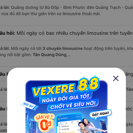
ả lời:
Quãng đường từ Bù Đốp - Bình Phước đến Quảng Trạch - Quả
i vừa đủ để bạn thư giãn trên xe limousine thoải mái.
âu hỏi:
Mỗi ngày có bao nhiêu chuyến limousine trên tuyế
ả lời:
Mỗi ngày có tới
3 chuyến limousine
hoạt động trên tuyến, khở
ãng nổi bật gồm:
Tân Quang Dũng
,...
âu hỏi:
Xe limousine nào khởi hành từ Quảng Trạch - Quản
ả lời:
Chuyến limousine sớm nhất khởi hành lúc
8:00
, do nhà xe
Tâ
âu hỏi:
Xe limousine nào khởi hành từ Bù Đốp - Bình Phướ
ả lời:
Nếu bạn muốn đi chuyến muộn, lựa chọn cuối cùng trong ngày 
uang Dũng
vận hành.