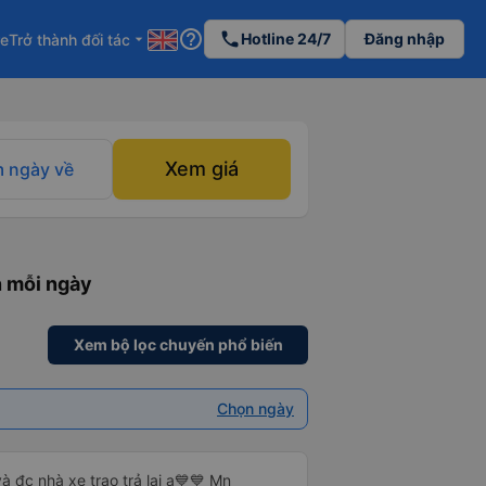
help_outline
phone
Hotline 24/7
Đăng nhập
re
Trở thành đối tác
arrow_drop_down
Xem giá
 ngày về
n mỗi ngày
Xem bộ lọc chuyến phổ biến
Chọn ngày
à đc nhà xe trao trả lại ạ💙💙 Mn