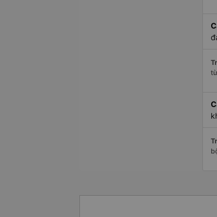
C
đ
Tr
t
C
k
Tr
b