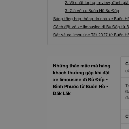
2. Về chất lượng, review, đánh gi
3. Giá vé xe Buôn Hồ Bù Đốp
Bảng tổng hợp thông tin nhà xe Buôn H
Cách đặt vé xe limousine đi Bù Đốp từ 
Đặt vé xe limousine Tết 2027 từ Buôn H
C
Những thắc mắc mà hàng
c
khách thường gặp khi đặt
xe limousine đi Bù Đốp -
Tr
Bình Phước từ Buôn Hồ -
Đ
Đắk Lắk
đ
C