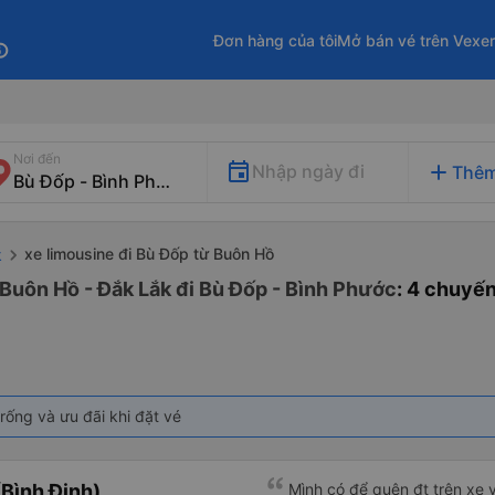
Đơn hàng của tôi
Mở bán vé trên Vexe
fo
Nơi đến
add
Nhập ngày đi
Thêm
xe limousine đi Bù Đốp từ Buôn Hồ
k
 Buôn Hồ - Đắk Lắk đi Bù Đốp - Bình Phước
: 4 chuyế
rống và ưu đãi khi đặt vé
Bình Định)
Mình có để quên đt trên xe v