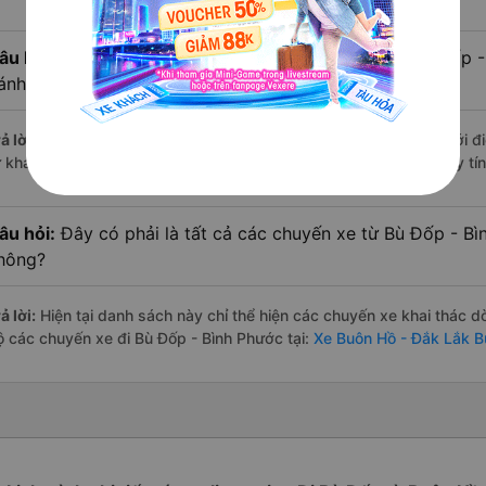
âu hỏi:
Xe limousine nào từ Buôn Hồ - Đắk Lắk đi Bù Đốp 
ánh giá tốt nhất?
ả lời:
Trong số các hãng,
Hưng Thủy (Bình Định)
nổi bật nhất với 
ừ khách hàng – một con số minh chứng cho dịch vụ cao cấp và uy tín
âu hỏi:
Đây có phải là tất cả các chuyến xe từ Bù Đốp - B
hông?
ả lời:
Hiện tại danh sách này chỉ thể hiện các chuyến xe khai thác d
ộ các chuyến xe đi Bù Đốp - Bình Phước tại:
Xe Buôn Hồ - Đắk Lắk B