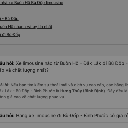
á nhà xe Buôn Hồ Bù Đốp limousine
ồ - Bù Đốp
Buôn Hồ nhanh và uy tín nhất
ồ đi Bù Đốp
âu hỏi:
Xe limousine nào từ Buôn Hồ - Đắk Lắk đi Bù Đốp 
ấp và chất lượng nhất?
ả lời:
Nếu bạn tìm kiếm sự thoải mái và dịch vụ cao cấp, các hãng li
ắk Lắk - Bù Đốp - Bình Phước là
Hưng Thủy (Bình Định)
. Đây đều l
ánh giá cao về chất lượng phục vụ.
âu hỏi:
Hãng xe limousine đi Bù Đốp - Bình Phước có giá rẻ