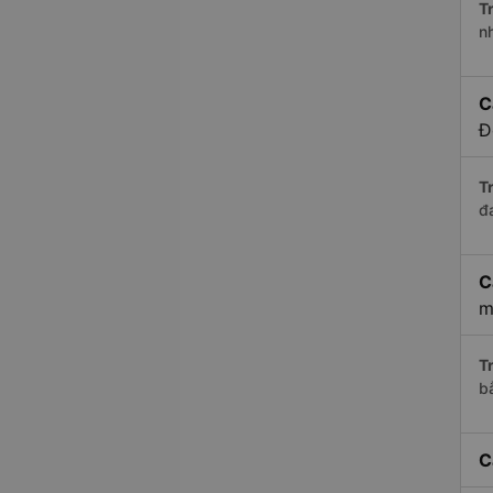
Tr
n
C
Đ
Tr
đ
C
m
Tr
b
C