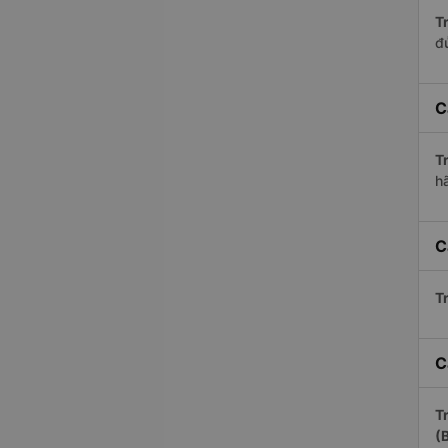
Tr
đ
C
Tr
h
C
Tr
C
Tr
(