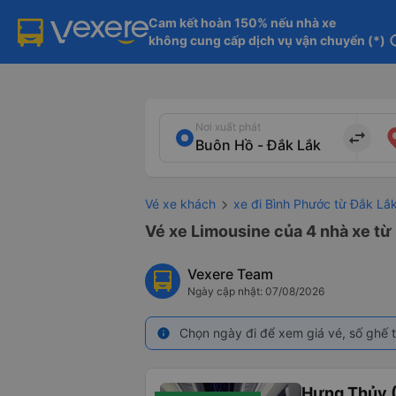
Cam kết hoàn 150% nếu nhà xe

không cung cấp dịch vụ vận chuyển (*)
in
Nơi xuất phát
import_export
Vé xe khách
xe đi Bình Phước từ Đắk Lắ
Vé xe Limousine của 4 nhà xe từ
Vexere Team
Ngày cập nhật: 07/08/2026
Chọn ngày đi để xem giá vé, số ghế t
info
Hưng Thủy (