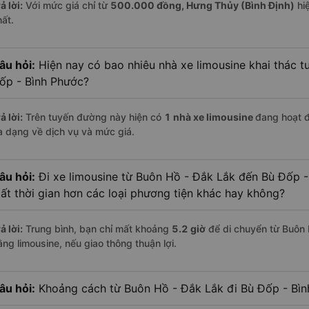
ả lời:
Với mức giá chỉ từ
500.000
đồng,
Hưng Thủy (Bình Định)
hiệ
hất.
âu hỏi:
Hiện nay có bao nhiêu nhà xe limousine khai thác t
ốp - Bình Phước?
ả lời:
Trên tuyến đường này hiện có
1
nhà xe
limousine
đang hoạt 
a dạng về dịch vụ và mức giá.
âu hỏi:
Đi xe limousine từ Buôn Hồ - Đắk Lắk đến Bù Đốp -
ất thời gian hơn các loại phương tiện khác hay không?
ả lời:
Trung bình, bạn chỉ mất khoảng
5.2 giờ
để di chuyển từ Buôn 
ằng limousine, nếu giao thông thuận lợi.
âu hỏi:
Khoảng cách từ Buôn Hồ - Đắk Lắk đi Bù Đốp - Bìn