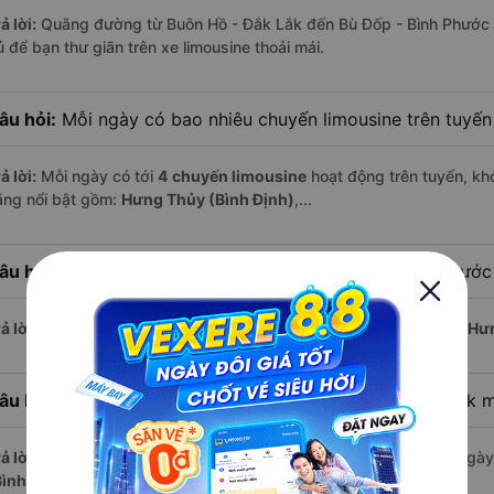
ả lời:
Quãng đường từ Buôn Hồ - Đắk Lắk đến Bù Đốp - Bình Phước
ủ để bạn thư giãn trên xe limousine thoải mái.
âu hỏi:
Mỗi ngày có bao nhiêu chuyến limousine trên tuyế
ả lời:
Mỗi ngày có tới
4 chuyến limousine
hoạt động trên tuyến, khở
ãng nổi bật gồm:
Hưng Thủy (Bình Định)
,...
âu hỏi:
Xe limousine nào khởi hành từ Bù Đốp - Bình Phước
ả lời:
Chuyến limousine sớm nhất khởi hành lúc
0:20
, do nhà xe
Hưn
âu hỏi:
Xe limousine nào khởi hành từ Buôn Hồ - Đắk Lắk 
ả lời:
Nếu bạn muốn đi chuyến muộn, lựa chọn cuối cùng trong ngày 
Bình Định)
vận hành.