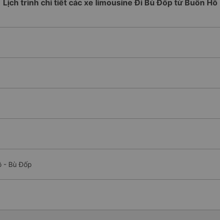
Lịch trình chi tiết các xe limousine Đi Bù Đốp từ Buôn Hồ
ồ - Bù Đốp