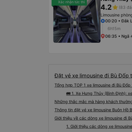
Xác nhận tức thì
4.2
star
(83 đá
Limousine phòng
00:20 • Đắk 
6h15m
06:35 • Ngã 
Đặt vé xe limousine đi Bù Đốp 
Tổng hợp TOP 1 xe limousine đi Bù Đốp 
🚌 1. Xe Hưng Thủy (Bình Định): 
Những thắc mắc mà hàng khách thường g
Thông tin đặt vé xe limousine Buôn Hồ 
Giới thiệu về các dòng xe limousine đi 
1. Giới thiệu các dòng xe limousi