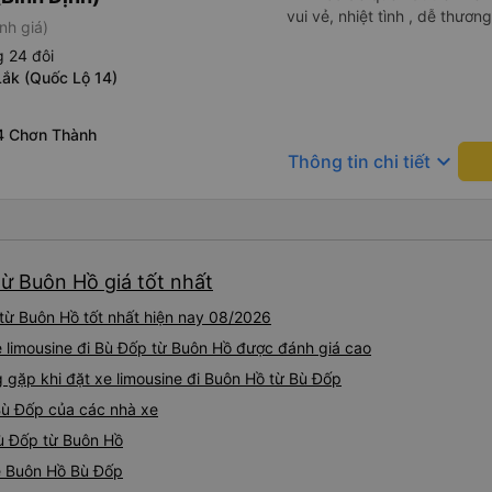
vui vẻ, nhiệt tình , dễ thương
nh giá)
 24 đôi
Lắk (Quốc Lộ 14)
4 Chơn Thành
keyboard_arrow_down
Thông tin chi tiết
từ Buôn Hồ giá tốt nhất
từ Buôn Hồ tốt nhất hiện nay 08/2026
xe limousine đi Bù Đốp từ Buôn Hồ được đánh giá cao
ặp khi đặt xe limousine đi Buôn Hồ từ Bù Đốp
Bù Đốp của các nhà xe
Bù Đốp từ Buôn Hồ
ne Buôn Hồ Bù Đốp