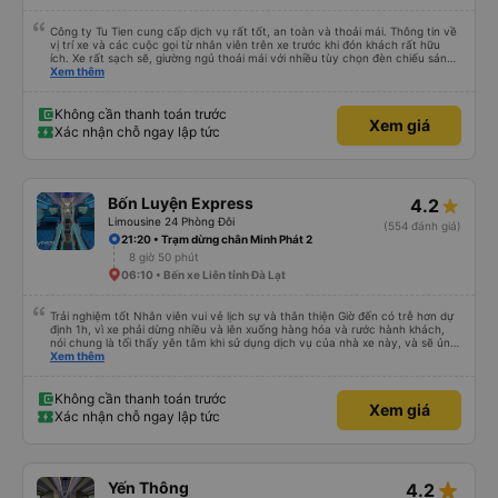
Công ty Tu Tien cung cấp dịch vụ rất tốt, an toàn và thoải mái. Thông tin về
vị trí xe và các cuộc gọi từ nhân viên trên xe trước khi đón khách rất hữu
ích. Xe rất sạch sẽ, giường ngủ thoải mái với nhiều tùy chọn đèn chiếu sáng
và cổng USB được đặt ở vị trí thuận tiện. Nhân viên rất lịch sự và xe đến
Xem thêm
điểm đến sớm hơn dự kiến. Cảm ơn!
Không cần thanh toán trước
Xem giá
Xác nhận chỗ ngay lập tức
Bốn Luyện Express
4.2
Limousine 24 Phòng Đôi
(554 đánh giá)
21:20 • Trạm dừng chân Minh Phát 2
8 giờ 50 phút
06:10 • Bến xe Liên tỉnh Đà Lạt
Trải nghiệm tốt Nhân viên vui vẻ lịch sự và thân thiện Giờ đến có trễ hơn dự
định 1h, vì xe phải dừng nhiều và lên xuống hàng hóa và rước hành khách,
nói chung là tối thấy yên tâm khi sử dụng dịch vụ của nhà xe này, và sẽ ủng
hộ và giới thiệu cho người thân sử dụng dịch vụ của nhà xe này
Xem thêm
Không cần thanh toán trước
Xem giá
Xác nhận chỗ ngay lập tức
star_rate
Yến Thông
4.2