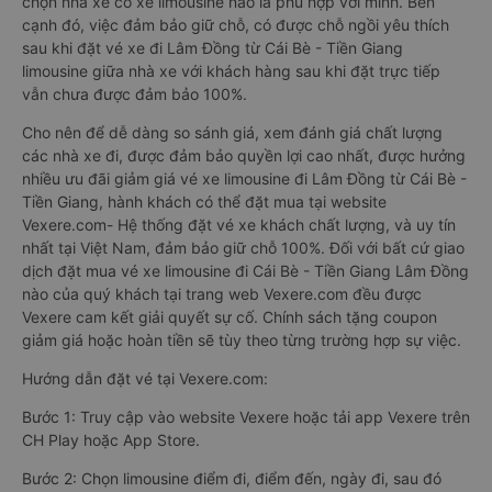
chọn nhà xe có xe limousine nào là phù hợp với mình. Bên
cạnh đó, việc đảm bảo giữ chỗ, có được chỗ ngồi yêu thích
sau khi đặt vé xe đi Lâm Đồng từ Cái Bè - Tiền Giang
limousine giữa nhà xe với khách hàng sau khi đặt trực tiếp
vẫn chưa được đảm bảo 100%.
Cho nên để dễ dàng so sánh giá, xem đánh giá chất lượng
các nhà xe đi, được đảm bảo quyền lợi cao nhất, được hưởng
nhiều ưu đãi giảm giá vé xe limousine đi Lâm Đồng từ Cái Bè -
Tiền Giang, hành khách có thể đặt mua tại website
Vexere.com- Hệ thống đặt vé xe khách chất lượng, và uy tín
nhất tại Việt Nam, đảm bảo giữ chỗ 100%. Đối với bất cứ giao
dịch đặt mua vé xe limousine đi Cái Bè - Tiền Giang Lâm Đồng
nào của quý khách tại trang web Vexere.com đều được
Vexere cam kết giải quyết sự cố. Chính sách tặng coupon
giảm giá hoặc hoàn tiền sẽ tùy theo từng trường hợp sự việc.
Hướng dẫn đặt vé tại Vexere.com:
Bước 1: Truy cập vào website Vexere hoặc tải app Vexere trên
CH Play hoặc App Store.
Bước 2: Chọn limousine điểm đi, điểm đến, ngày đi, sau đó