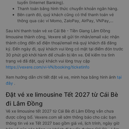
tuyến (Internet Banking).
Thanh toán bằng hình thức chuyển khoản ngân hàng.
Bên cạnh đó, quý khách cũng có thể thanh toán vé
thông qua các ví Momo, ZaloPay, AirPay, VNPay,…
Sau khi thanh toán vé xe Cái Bè - Tiền Giang Lâm Đồng
limousine thành công, Vexere sẽ gửi tin nhắn/email xác nhận
thành công đến số điện thoại/email mà quý khách đã đăng
ký. Đến ngày đi, quý khách vui lòng có mặt tại điểm đón trước
30 phút giờ khởi hành để chuẩn bị lên xe. Để kiểm tra tình
trạng vé đã đặt, quý khách vui lòng truy cập
https://vexere.com/vi-VN/booking/ticketinfo
Xem hướng dẫn chi tiết đặt vé xe, minh họa bằng hình ảnh
tại
đây
.
Đặt vé xe limousine Tết 2027 từ Cái Bè
đi Lâm Đồng
Vé xe limousine tết 2027 từ Cái Bè đi Lâm Đồng vẫn chưa
được công bố. Vexere.com sẽ sớm thông báo cho các bạn
thông tin vé xe Tết 2027 bao gồm giá vé, lịch trình, ngày giờ