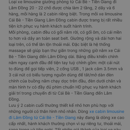
Loại xe limousine giường phòng từ Cái Bè - Tiền Giang đi
Lâm Đồng 20 - 22 chỗ được chia làm 2 tầng, 2 dãy và 6
hàng, mỗi hàng là 2 cabin riêng biệt. Trong mỗi xe limousine
Cái Bè - Tiền Giang Lâm Đồng cabin được trang bị rất nhiều
tiện ích phục vụ hành khách suốt hành trình.
Mỗi phòng, cabin đều có gối nằm rời, có gối ôm, có cái mền
to hơn và dây an toàn seat belt. Giường rộng và dài hơn hai
loại trên, có thể lăn lộn thoải mái. Đặc biệt là hệ thống
massage sẽ giúp bạn thư giãn trong những giờ nằm xe Cái
Bè - Tiền Giang đến Lâm Đồng dài. Bảng điều khiển chính
nằm ngay cạnh đầu để tiện tay tuỳ chỉnh gồm: một cái nút
to đùng để gọi tiếp viên, 2 cổng USB , 1 jack cắm 3.5mm và
3 cái nút có biểu tượng nguồn dùng để tắt/mở dàn đèn
chính của buồng nằm chạy dọc trên đầu, đèn dưới chân và
màn hình tv có đầy đủ phim chuẩn HD phục vụ hành khách
giải trí trong chuyến đi từ Cái Bè - Tiền Giang đến Lâm
Đồng.
Lưu ý 2 cabin cuối thường thiết kế nhỏ hơn phù hợp với
những người có thân hình nhỏ nhắn. Dòng
xe cabin limousine
đi Lâm Đồng từ Cái Bè - Tiền Giang
này đang là dòng xe cao
cấp nhất, hành khách thường chọn vì sự riêng tư, thoải mái,
sang trọng và tiện nghi. Tất nhiên giá thành của loại xe này