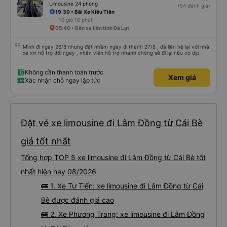
Limousine 24 phòng
(54 đánh giá)
19:30 • Bãi Xe Kiều Tiên
10 giờ 10 phút
05:40 • Bến xe liên tỉnh Đà Lạt
Mình đi ngày 26/8 nhưng đặt nhầm ngày đi thành 27/8 , đã liên hệ lại với nhà
xe xin hỗ trợ đổi ngày , nhân viên hỗ trợ nhanh chóng sẽ đi lại nếu có dịp
Không cần thanh toán trước
Xem giá
Xác nhận chỗ ngay lập tức
Đặt vé xe limousine đi Lâm Đồng từ Cái Bè
giá tốt nhất
Tổng hợp TOP 5 xe limousine đi Lâm Đồng từ Cái Bè tốt
nhất hiện nay 08/2026
🚌 1. Xe Tư Tiến: xe limousine đi Lâm Đồng từ Cái
Bè được đánh giá cao
🚌 2. Xe Phương Trang: xe limousine đi Lâm Đồng