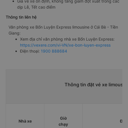
Giá vé xe ổn định, không tăng giảm đột xuất trong các
dịp Lễ, Tết cao điểm
Thông tin liên hệ
Văn phòng xe Bốn Luyện Express limousine ở Cái Bè - Tiền
Giang:
Xem địa chỉ văn phòng nhà xe Bốn Luyện Express:
https://vexere.com/vi-VN/xe-bon-luyen-express
Điện thoại:
1900 888684
Thông tin đặt vé xe limousi
Giờ
Nhà xe
Điể
chạy