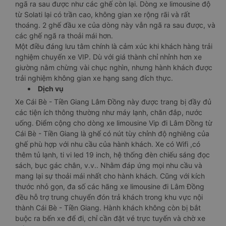
ngã ra sau được như các ghế còn lại. Dòng xe limousine độ
từ Solati lại có trần cao, không gian xe rộng rãi và rất
thoáng. 2 ghế đầu xe của dòng này vẫn ngã ra sau được, và
các ghế ngã ra thoải mái hơn.
Một điều đáng lưu tâm chính là cảm xúc khi khách hàng trải
nghiệm chuyến xe VIP. Dù với giá thành chỉ nhỉnh hơn xe
giường nằm chừng vài chục nghìn, nhưng hành khách được
trải nghiệm không gian xe hạng sang đích thực.
Dịch vụ
Xe Cái Bè - Tiền Giang Lâm Đồng này được trang bị đầy đủ
các tiện ích thông thường như máy lạnh, chăn đắp, nước
uống. Điểm cộng cho dòng xe limousine Vip đi Lâm Đồng từ
Cái Bè - Tiền Giang là ghế có nút tùy chỉnh độ nghiêng của
ghế phù hợp với nhu cầu của hành khách. Xe có Wifi ,có
thêm tủ lạnh, ti vi led 19 inch, hệ thống đèn chiếu sáng đọc
sách, bục gác chân, v.v.. Nhằm đáp ứng mọi nhu cầu và
mang lại sự thoải mái nhất cho hành khách. Cũng với kích
thước nhỏ gọn, đa số các hãng xe limousine đi Lâm Đồng
đều hỗ trợ trung chuyển đón trả khách trong khu vực nội
thành Cái Bè - Tiền Giang. Hành khách không còn bị bắt
buộc ra bến xe để đi, chỉ cần đặt vé trực tuyến và chờ xe