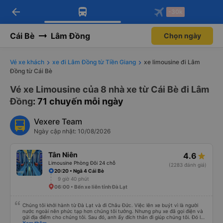
arrow_back
Tải app Vexere ngay!
Tải app Vexere
-30k
Mở app
Mở app
Nhận ưu đãi thành viên độc
-30k/ghế khi đặt vé máy bay qua
quyền
app
Cái Bè
Lâm Đồng
Chọn ngày
Vé xe khách
xe đi Lâm Đồng từ Tiền Giang
xe limousine đi Lâm
Đồng từ Cái Bè
Vé xe Limousine của 8 nhà xe từ Cái Bè đi Lâm
Đồng
: 71 chuyến mỗi ngày
Vexere Team
Ngày cập nhật: 10/08/2026
Tân Niên
4.6
Limousine Phòng Đôi 24 chỗ
(2283 đánh giá)
20:20 • Ngã 4 Cái Bè
9 giờ 40 phút
06:00 • Bến xe liên tỉnh Đà Lạt
Chúng tôi khởi hành từ Đà Lạt và đi Châu Đức. Việc lên xe buýt vì là người
nước ngoài nên phức tạp hơn chúng tôi tưởng. Nhưng phụ xe đã gọi điện và
gửi địa điểm cho chúng tôi. Sau đó, anh ấy đích thân đi giúp chúng tôi. Đó là