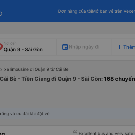
Đơn hàng của tôi
Mở bán vé trên Vexe
fo
Nơi đến
add
Nhập ngày đi
Thêm
xe limousine đi Quận 9 từ Cái Bè
Cái Bè - Tiền Giang đi Quận 9 - Sài Gòn
: 168 chuyến
rống và ưu đãi khi đặt vé
ng
Excellent bus and very safe 