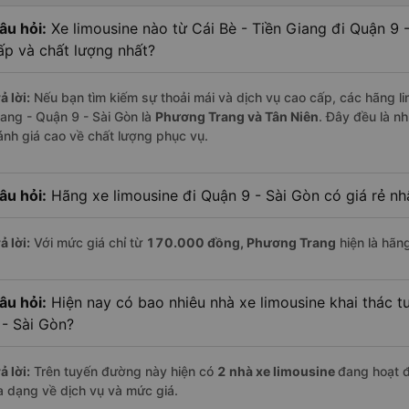
âu hỏi:
Xe limousine nào từ Cái Bè - Tiền Giang đi Quận 9 
ấp và chất lượng nhất?
ả lời:
Nếu bạn tìm kiếm sự thoải mái và dịch vụ cao cấp, các hãng lim
iang - Quận 9 - Sài Gòn là
Phương Trang và Tân Niên
. Đây đều là n
ánh giá cao về chất lượng phục vụ.
âu hỏi:
Hãng xe limousine đi Quận 9 - Sài Gòn có giá rẻ nh
ả lời:
Với mức giá chỉ từ
170.000
đồng,
Phương Trang
hiện là hãng
âu hỏi:
Hiện nay có bao nhiêu nhà xe limousine khai thác t
 - Sài Gòn?
ả lời:
Trên tuyến đường này hiện có
2
nhà xe
limousine
đang hoạt 
a dạng về dịch vụ và mức giá.