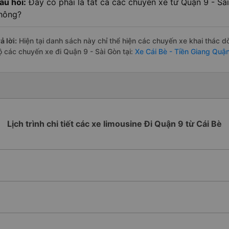
âu hỏi:
Đây có phải là tất cả các chuyến xe từ Quận 9 - Sài
hông?
ả lời:
Hiện tại danh sách này chỉ thể hiện các chuyến xe khai thác d
ộ các chuyến xe đi Quận 9 - Sài Gòn tại:
Xe Cái Bè - Tiền Giang Quận
Lịch trình chi tiết các xe limousine Đi Quận 9 từ Cái Bè