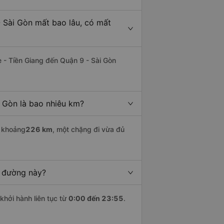
- Sài Gòn mất bao lâu, có mất
è - Tiền Giang đến Quận 9 - Sài Gòn
i Gòn là bao nhiêu km?
i khoảng
226 km
, một chặng đi vừa đủ
n đường này?
khởi hành liên tục từ
0:00 đến 23:55
.