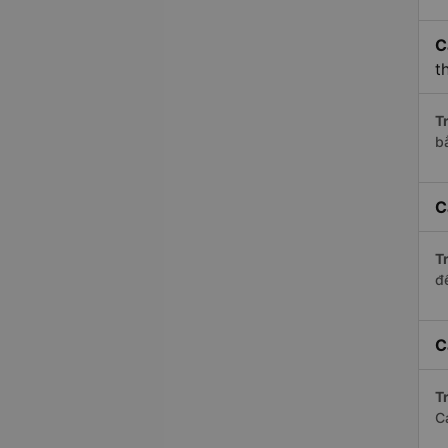
C
t
Tr
b
C
Tr
để
C
Tr
C