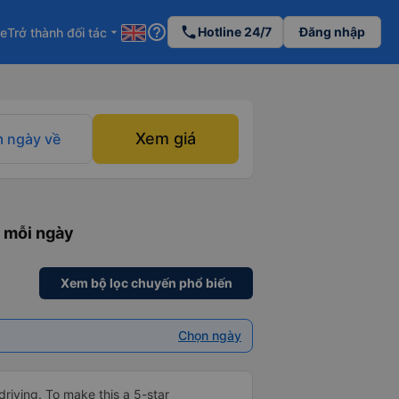
help_outline
phone
Hotline 24/7
Đăng nhập
re
Trở thành đối tác
arrow_drop_down
Xem giá
 ngày về
 mỗi ngày
Xem bộ lọc chuyến phổ biến
Chọn ngày
driving. To make this a 5-star