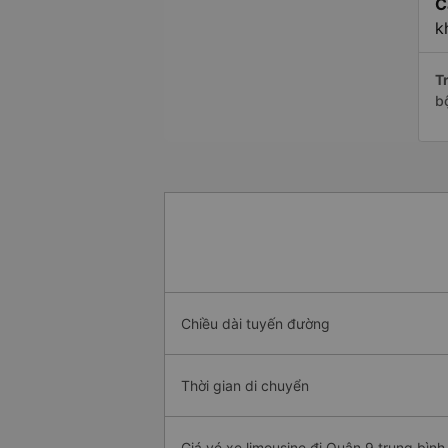
C
k
Tr
b
Chiều dài tuyến đường
Thời gian di chuyển
Giá vé xe limousine đi Quận 9 trung bình