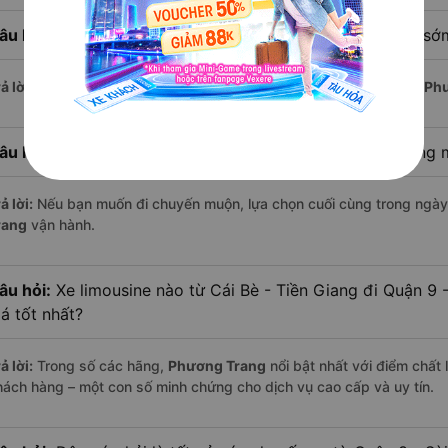
âu hỏi:
Xe limousine nào khởi hành từ Quận 9 - Sài Gòn sớ
ả lời:
Chuyến limousine sớm nhất khởi hành lúc
0:00
, do nhà xe
Ph
âu hỏi:
Xe limousine nào khởi hành từ Cái Bè - Tiền Giang
ả lời:
Nếu bạn muốn đi chuyến muộn, lựa chọn cuối cùng trong ngày 
rang
vận hành.
âu hỏi:
Xe limousine nào từ Cái Bè - Tiền Giang đi Quận 9
iá tốt nhất?
ả lời:
Trong số các hãng,
Phương Trang
nổi bật nhất với điểm chất
hách hàng – một con số minh chứng cho dịch vụ cao cấp và uy tín.