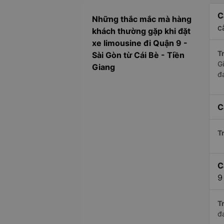
C
Những thắc mắc mà hàng
c
khách thường gặp khi đặt
xe limousine đi Quận 9 -
Tr
Sài Gòn từ Cái Bè - Tiền
G
Giang
đ
C
Tr
C
9
Tr
đ