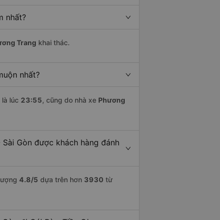
m nhất?
ương Trang
khai thác.
 muộn nhất?
là lúc
23:55
, cũng do nhà xe
Phương
 - Sài Gòn được khách hàng đánh
 lượng
4.8
/5
dựa trên hơn
3930
từ