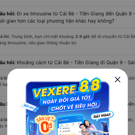
âu hỏi:
Đi xe limousine từ Cái Bè - Tiền Giang đến Quận 9 
hời gian hơn các loại phương tiện khác hay không?
ả lời:
Trung bình, bạn chỉ mất khoảng
3.9 giờ
để di chuyển từ Cái B
ằng limousine, nếu giao thông thuận lợi.
âu hỏi:
Khoảng cách từ Cái Bè - Tiền Giang đi Quận 9 - Sà
ả lời:
Quãng đường từ Cái Bè - Tiền Giang đến Quận 9 - Sài Gòn dà
 bạn thư giãn trên xe limousine thoải mái.
âu hỏi:
Mỗi ngày có bao nhiêu chuyến limousine trên tuyế
ả lời:
Mỗi ngày có tới
168 chuyến limousine
hoạt động trên tuyến, 
ác hãng nổi bật gồm:
Phương Trang, Tân Niên
,...