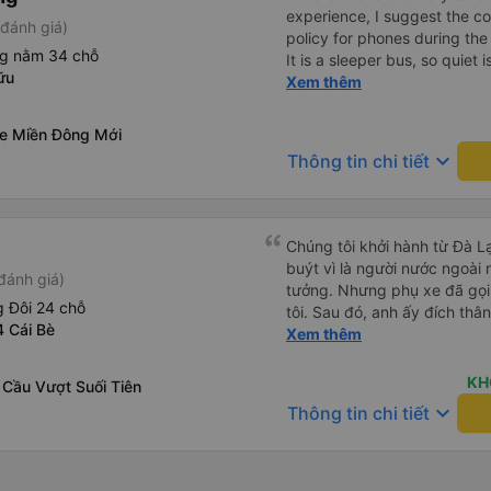
experience, I suggest the 
đánh giá)
policy for phones during the
ng nằm 34 chỗ
It is a sleeper bus, so quiet 
ữu
Wi-Fi password clearly insid
Xem thêm
would definitely ride with them again! --------
lượng tốt và tài xế lái xe rấ
xe Miền Đông Mới
hơn, tôi góp ý nhà xe nên có
keyboard_arrow_down
Thông tin chi tiết
lặng (tắt âm thanh điện tho
phiền hành khách khác ngủ.
mật khẩu Wi-Fi trong xe để
Tôi vẫn sẽ tiếp tục ủng hộ nh
Chúng tôi khởi hành từ Đà Lạ
buýt vì là người nước ngoài
đánh giá)
tưởng. Nhưng phụ xe đã gọi
 Đôi 24 chỗ
tôi. Sau đó, anh ấy đích thân
4 Cái Bè
tiên đi xe giường nằm với ha
Xem thêm
tôi không chắc chắn khi nào
uống. Tôi rất ngạc nhiên khi
KH
 Cầu Vượt Suối Tiên
Thơ và mọi người xuống xe 
keyboard_arrow_down
Thông tin chi tiết
thức chúng tôi dậy và đảm b
chung, đó là một trải nghiệm
chăn, và đủ chỗ cho 1 người 