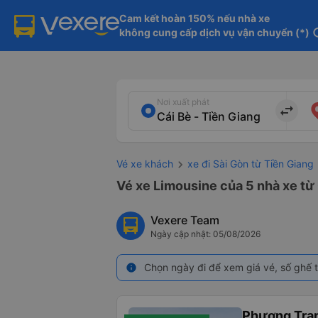
Cam kết hoàn 150% nếu nhà xe

không cung cấp dịch vụ vận chuyển (*)
in
Nơi xuất phát
import_export
Vé xe khách
xe đi Sài Gòn từ Tiền Giang
Vé xe Limousine của 5 nhà xe từ 
Vexere Team
Ngày cập nhật: 05/08/2026
Chọn ngày đi để xem giá vé, số ghế t
info
Phương Tra