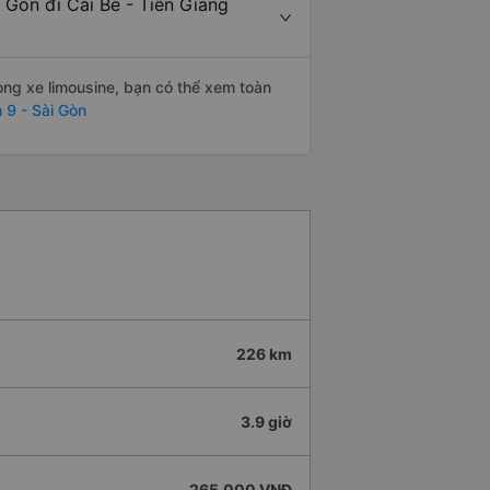
 Gòn đi Cái Bè - Tiền Giang
òng xe limousine, bạn có thể xem toàn
 9 - Sài Gòn
226 km
3.9 giờ
265.000 VNĐ