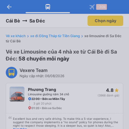
arrow_back
Tải app Vexere ngay!
Tải app Vexere
-30k
Mở app
Mở app
Nhận ưu đãi thành viên độc
-30k/ghế khi đặt vé máy bay qua
quyền
app
Cái Bè
Sa Đéc
Chọn ngày
Vé xe khách
xe đi Đồng Tháp từ Tiền Giang
xe limousine đi Sa Đéc
từ Cái Bè
Vé xe Limousine của 4 nhà xe từ Cái Bè đi Sa
Đéc
: 58 chuyến mỗi ngày
Vexere Team
Ngày cập nhật: 06/08/2026
Phương Trang
4.8
Limousine giường nằm 34 chỗ
(3966 đánh giá)
22:00 • Bến xe Miền Tây
3 giờ 20 phút
01:20 • Bến xe Sa Đéc
Excellent bus and very safe driving. To make this a 5-star experience, I
suggest the company implements a "no sound" policy for phones during the
night to respect those sleeping. It is a sleeper bus, so quiet is key! Also,