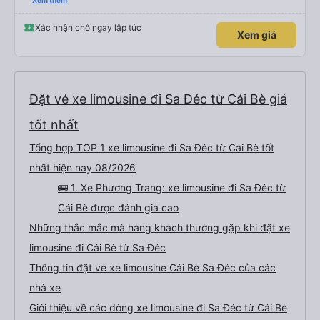
please display the Wi-Fi password clearly inside the cabin for convenience. I
Xem thêm
would definitely ride with them again! -------------- ​ Xe chất lượng tốt và
tài xế lái xe rất an toàn. Để dịch vụ hoàn hảo hơn, tôi góp ý nhà xe nên có
quy định rõ ràng về việc giữ im lặng (tắt âm thanh điện thoại) vào ban đêm
Xác nhận chỗ ngay lập tức
Xem giá
để tránh làm phiền hành khách khác ngủ. Ngoài ra, nhà xe nên dán sẵn mật
khẩu Wi-Fi trong xe để hành khách dễ dàng sử dụng. Tôi vẫn sẽ tiếp tục ủng
hộ nhà xe trong tương lai!
Đặt vé xe limousine đi Sa Đéc từ Cái Bè giá
tốt nhất
Tổng hợp TOP 1 xe limousine đi Sa Đéc từ Cái Bè tốt
nhất hiện nay 08/2026
🚌 1. Xe Phương Trang: xe limousine đi Sa Đéc từ
Cái Bè được đánh giá cao
Những thắc mắc mà hàng khách thường gặp khi đặt xe
limousine đi Cái Bè từ Sa Đéc
Thông tin đặt vé xe limousine Cái Bè Sa Đéc của các
nhà xe
Giới thiệu về các dòng xe limousine đi Sa Đéc từ Cái Bè