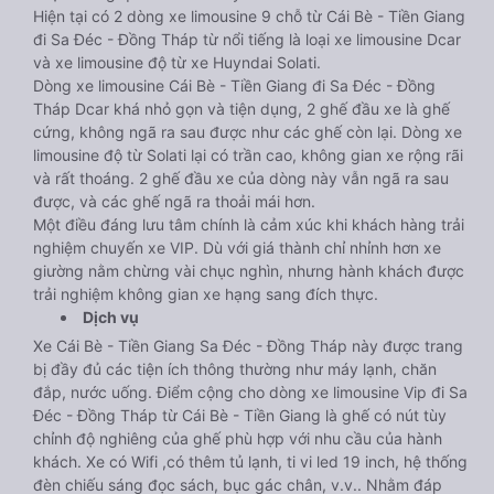
Hiện tại có 2 dòng xe limousine 9 chỗ từ Cái Bè - Tiền Giang
đi Sa Đéc - Đồng Tháp từ nổi tiếng là loại xe limousine Dcar
và xe limousine độ từ xe Huyndai Solati.
Dòng xe limousine Cái Bè - Tiền Giang đi Sa Đéc - Đồng
Tháp Dcar khá nhỏ gọn và tiện dụng, 2 ghế đầu xe là ghế
cứng, không ngã ra sau được như các ghế còn lại. Dòng xe
limousine độ từ Solati lại có trần cao, không gian xe rộng rãi
và rất thoáng. 2 ghế đầu xe của dòng này vẫn ngã ra sau
được, và các ghế ngã ra thoải mái hơn.
Một điều đáng lưu tâm chính là cảm xúc khi khách hàng trải
nghiệm chuyến xe VIP. Dù với giá thành chỉ nhỉnh hơn xe
giường nằm chừng vài chục nghìn, nhưng hành khách được
trải nghiệm không gian xe hạng sang đích thực.
Dịch vụ
Xe Cái Bè - Tiền Giang Sa Đéc - Đồng Tháp này được trang
bị đầy đủ các tiện ích thông thường như máy lạnh, chăn
đắp, nước uống. Điểm cộng cho dòng xe limousine Vip đi Sa
Đéc - Đồng Tháp từ Cái Bè - Tiền Giang là ghế có nút tùy
chỉnh độ nghiêng của ghế phù hợp với nhu cầu của hành
khách. Xe có Wifi ,có thêm tủ lạnh, ti vi led 19 inch, hệ thống
đèn chiếu sáng đọc sách, bục gác chân, v.v.. Nhằm đáp