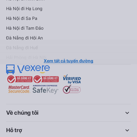
Hà Nội đi Hạ Long
Hà Nội đi Sa Pa
Hà Nội đi Tam Đảo
Đà Nẵng đi Hội An
Đà Nẵng đi Huế
Hải Phòng đi Hà Nội
Xem tất cả tuyến đường
keyboard_arrow_down
Về chúng tôi
keyboard_arrow_down
Hỗ trợ