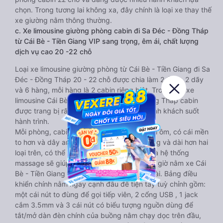
chọn. Trong tương lai không xa, đây chính là loại xe thay thế
xe giường nằm thông thường.
c. Xe limousine giường phòng cabin đi Sa Đéc - Đồng Tháp
từ Cái Bè - Tiền Giang VIP sang trọng, êm ái, chất lượng
dịch vụ cao 20 -22 chỗ
Loại xe limousine giường phòng từ Cái Bè - Tiền Giang đi Sa
Đéc - Đồng Tháp 20 - 22 chỗ được chia làm 2 tầng, 2 dãy
và 6 hàng, mỗi hàng là 2 cabin riêng biệt. Trong mỗi xe
limousine Cái Bè - Tiền Giang Sa Đéc - Đồng Tháp cabin
được trang bị rất nhiều tiện ích phục vụ hành khách suốt
hành trình.
Mỗi phòng, cabin đều có gối nằm rời, có gối ôm, có cái mền
to hơn và dây an toàn seat belt. Giường rộng và dài hơn hai
loại trên, có thể lăn lộn thoải mái. Đặc biệt là hệ thống
massage sẽ giúp bạn thư giãn trong những giờ nằm xe Cái
Bè - Tiền Giang đến Sa Đéc - Đồng Tháp dài. Bảng điều
khiển chính nằm ngay cạnh đầu để tiện tay tuỳ chỉnh gồm:
một cái nút to đùng để gọi tiếp viên, 2 cổng USB , 1 jack
cắm 3.5mm và 3 cái nút có biểu tượng nguồn dùng để
tắt/mở dàn đèn chính của buồng nằm chạy dọc trên đầu,