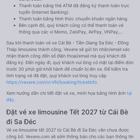
Thanh toán bằng thẻ ATM đã đăng ký thanh toán trực
tuyến (Internet Banking).
Thanh toán bằng hình thức chuyển khoản ngân hàng.
Bên cạnh đó, quý khách cũng có thể thanh toán vé
thông qua các ví Momo, ZaloPay, AirPay, VNPay,…
Sau khi thanh toán vé xe Cái Bè - Tiền Giang Sa Đéc - Đồng
Tháp limousine thành công, Vexere sẽ gửi tin nhắn/email xác
nhận thành công đến số điện thoại/email mà quý khách đã
đăng ký. Đến ngày đi, quý khách vui lòng có mặt tại điểm đón
trước 30 phút giờ khởi hành để chuẩn bị lên xe. Để kiểm tra
tình trạng vé đã đặt, quý khách vui lòng truy cập
https://vexere.com/vi-VN/booking/ticketinfo
Xem hướng dẫn chi tiết đặt vé xe, minh họa bằng hình ảnh
tại
đây
.
Đặt vé xe limousine Tết 2027 từ Cái Bè
đi Sa Đéc
Vé xe limousine tết 2027 từ Cái Bè đi Sa Đéc vẫn chưa được
công bố. Vexere.com sẽ sớm thông báo cho các bạn thông tin