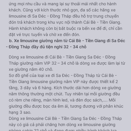
ứng mọi nhu cầu và mang lại sự thoải mái nhất cho hành
khách. Cũng với kích thước nhỏ gọn, đa số các hãng xe
limousine đi Sa Đéc - Đồng Tháp đều hỗ trợ trung chuyển
đón trả khách trong khu vực nội thành Cái Bè - Tiền Giang.
Hành khách không còn bị bắt buộc ra bến xe để đi, chỉ cần
đặt vé trực tuyến và chờ xe đến đón.
b. Xe limousine giường nằm từ Cái Bè - Tiền Giang đi Sa Đéc
- Đồng Tháp đầy đủ tiện nghi 32 - 34 chỗ
Dòng xe limousine đi Cái Bè - Tiền Giang Sa Đéc - Đồng
Tháp giường nằm VIP 32 – 34 chỗ là dòng xe được làm lại từ
xe giường nằm 40 chỗ.
Sơ đồ ghế của loại xe đi Sa Đéc - Đồng Tháp từ Cái Bè -
Tiền Giang limousine giường nằm VIP này được thiết kế 2
tầng, 3 dãy và 6 hàng. Kích thước dài hơn dòng xe giường
nằm thông thường một chút. Tuy nhiên tại mỗi giường đều
có rèm che riêng, màn hình led, và đèn đọc sách,…. Mỗi
giường đều được bọc da êm ái, tương đương với phân khúc
hạng 3 sao.
Dòng xe limousine Cái Bè - Tiền Giang Sa Đéc - Đồng Tháp
này có giá cả phải chăng hơn dòng xe limousine giường
phòng cabin 22 chỗ và đang được nhiều hành khách lựa