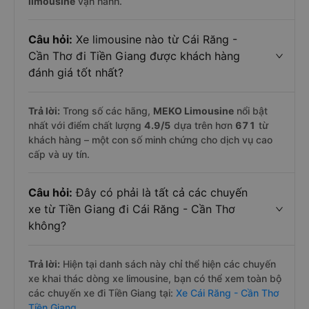
limousine
vận hành.
Câu hỏi:
Xe limousine nào từ Cái Răng -
Cần Thơ đi Tiền Giang được khách hàng
đánh giá tốt nhất?
Trả lời:
Trong số các hãng,
MEKO Limousine
nổi bật
nhất với điểm chất lượng
4.9
/5
dựa trên hơn
671
từ
khách hàng – một con số minh chứng cho dịch vụ cao
cấp và uy tín.
Câu hỏi:
Đây có phải là tất cả các chuyến
xe từ Tiền Giang đi Cái Răng - Cần Thơ
không?
Trả lời:
Hiện tại danh sách này chỉ thể hiện các chuyến
xe khai thác dòng xe limousine, bạn có thể xem toàn bộ
các chuyến xe đi Tiền Giang tại:
Xe Cái Răng - Cần Thơ
Tiền Giang