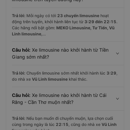
Trả lời:
Mỗi ngày có tới
23 chuyến limousine
hoạt
động trên tuyến, khởi hành liên tục từ
3:29 đến 22:15
.
Các hãng nổi bật gồm:
MEKO Limousine, Tư Tiến, Vũ
Linh limousine
,...
Câu hỏi:
Xe limousine nào khởi hành từ Tiền
Giang sớm nhất?
Trả lời:
Chuyến limousine sớm nhất khởi hành lúc
3:29
,
do nhà xe
Vũ Linh limousine
khai thác.
Câu hỏi:
Xe limousine nào khởi hành từ Cái
Răng - Cần Thơ muộn nhất?
Trả lời:
Nếu bạn muốn đi chuyến muộn, lựa chọn cuối
cùng trong ngày là lúc
22:15
, cũng do nhà xe
Vũ Linh