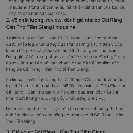
cao cấp nhất, hành khách thường chọn vì sự riêng tư, thoải
mái, sang trọng và tiện nghi. Tất nhiên giá thành của loại xe
này sẽ cao hơn các loại khác.
2. Về chất lượng, review, đánh giá nhà xe Cái Răng -
Cần Thơ Tiền Giang limousine
Xe limousine đi Tiền Giang từ Cái Răng - Cần Thơ tốt nhất
được phân loại chất lượng dựa trên đánh giá từ 1 đến 5 của
khách hàng với các tiêu chí như: Chất lượng xe limousine,
Đúng giờ, Chất lượng phục vụ trên
Vexere.com
. Đánh giá này
được viết trực tiếp bởi các khách hàng đã trải nghiệm các
hãng Xe Cái Răng - Cần Thơ đi Tiền Giang.
Xe limousine đi Tiền Giang từ Cái Răng - Cần Thơ được phân
loại chất lượng tốt nhất là xe MEKO Limousine đi Tiền Giang từ
Cái Răng - Cần Thơ đạt 4.9 / 5 điểm dựa trên các tiêu chí
như: Chất lượng xe, Đúng giờ, Chất lượng phục vụ.
Đánh giá này được viết trực tiếp bởi các khách hàng đã trải
nghiệm dịch vụ của các hãng xe limousine đi Cái Răng - Cần
Thơ Tiền Giang .
3. Giá vé xe Cái Răng - Cần Thơ Tiền Giang