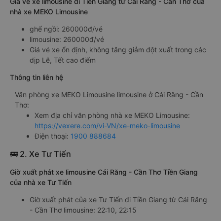
Giá vé xe limousine đi Tiền Giang từ Cái Răng - Cần Thơ của
nhà xe MEKO Limousine
ghế ngồi: 260000đ/vé
limousine: 260000đ/vé
Giá vé xe ổn định, không tăng giảm đột xuất trong các
dịp Lễ, Tết cao điểm
Thông tin liên hệ
Văn phòng xe MEKO Limousine limousine ở Cái Răng - Cần
Thơ:
Xem địa chỉ văn phòng nhà xe MEKO Limousine:
https://vexere.com/vi-VN/xe-meko-limousine
Điện thoại:
1900 888684
🚌 2. Xe Tư Tiến
Giờ xuất phát xe limousine Cái Răng - Cần Thơ Tiền Giang
của nhà xe Tư Tiến
Giờ xuất phát của xe Tư Tiến đi Tiền Giang từ Cái Răng
- Cần Thơ limousine: 22:10, 22:15