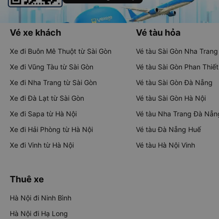
Vé xe khách
Vé tàu hỏa
Xe đi Buôn Mê Thuột từ Sài Gòn
Vé tàu Sài Gòn Nha Trang
Xe đi Vũng Tàu từ Sài Gòn
Vé tàu Sài Gòn Phan Thiết
Xe đi Nha Trang từ Sài Gòn
Vé tàu Sài Gòn Đà Nẵng
Xe đi Đà Lạt từ Sài Gòn
Vé tàu Sài Gòn Hà Nội
Xe đi Sapa từ Hà Nội
Vé tàu Nha Trang Đà Nẵn
Xe đi Hải Phòng từ Hà Nội
Vé tàu Đà Nẵng Huế
Xe đi Vinh từ Hà Nội
Vé tàu Hà Nội Vinh
Thuê xe
Hà Nội đi Ninh Bình
Hà Nội đi Hạ Long