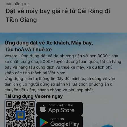
các hãng xe.
Đặt vé máy bay giá rẻ từ Cái Răng đi
Tiền Giang
Ứng dụng đặt vé Xe khách, Máy bay,
Tàu hoả và Thuê xe
Vexere - ứng dụng đặt vé đa phương tiện với hơn 3000+ nhà
xe chất lượng cao, 5000+ tuyến đường toàn quốc, tất cả hãng
bay và hãng tàu cùng dịch vụ thuê xe máy, xe du lịch phủ
khắp các tỉnh thành tại Việt Nam.
Ứng dụng hiển thị thông tin đầy đủ, minh bạch cùng vô vàn
tiện ích giúp người dùng so sánh và lựa chọn phương án di
chuyển tiết kiệm, nhanh chóng và phù hợp nhất.
Tải ứng dụng Vexere ngay