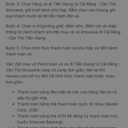
Bước 3: Chọn hãng xe đi Tiền Giang từ Cái Răng - Cần Thơ
limousine, giờ khởi hành phù hợp. Bấm chọn vào khung giờ
quý khách muốn đi để tiến hành đặt vé.
Bước 4: Chọn vị trí/giường ghế, điểm đón, điểm trả và nhập
thông tin hành khách khi đặt mua vé xe limousine đi Cái Răng
- Cần Thơ Tiền Giang
Bước 5: Chọn hình thức thanh toán vé phù hợp và tiến hành
thanh toán vé.
Việc đặt mua và thanh toán vé xe đi Tiền Giang từ Cái Răng -
Cần Thơ limousine cũng vô cùng đơn giản, tiện lợi khi
Vexere.com hỗ trợ đến 06 hình thức thanh toán khác nhau
bao gồm:
Thanh toán bằng tiền mặt tại các cửa hàng tiện lợi và
siêu thị gần nhà.
Thanh toán bằng thẻ thanh toán quốc tế (Visa, Master
Card, JCB).
Thanh toán bằng thẻ ATM đã đăng ký thanh toán trực
tuyến (Internet Banking).
Thanh toán bằng hình thức chuyển khoản ngân hàng.