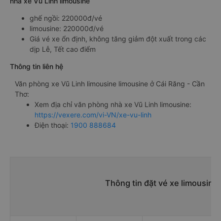
nhà xe Vũ Linh limousine
ghế ngồi: 220000đ/vé
limousine: 220000đ/vé
Giá vé xe ổn định, không tăng giảm đột xuất trong các
dịp Lễ, Tết cao điểm
Thông tin liên hệ
Văn phòng xe Vũ Linh limousine limousine ở Cái Răng - Cần
Thơ:
Xem địa chỉ văn phòng nhà xe Vũ Linh limousine:
https://vexere.com/vi-VN/xe-vu-linh
Điện thoại:
1900 888684
Thông tin đặt vé xe limousine