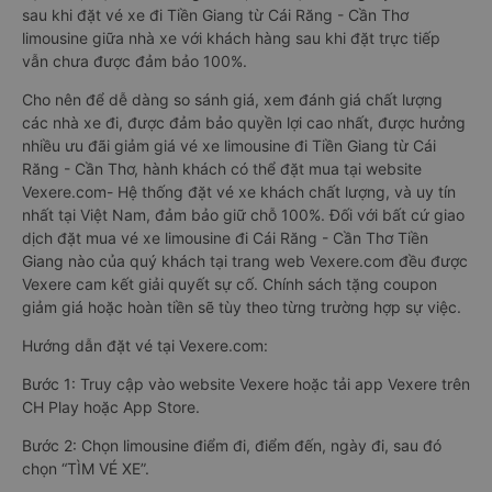
sau khi đặt vé xe đi Tiền Giang từ Cái Răng - Cần Thơ
limousine giữa nhà xe với khách hàng sau khi đặt trực tiếp
vẫn chưa được đảm bảo 100%.
Cho nên để dễ dàng so sánh giá, xem đánh giá chất lượng
các nhà xe đi, được đảm bảo quyền lợi cao nhất, được hưởng
nhiều ưu đãi giảm giá vé xe limousine đi Tiền Giang từ Cái
Răng - Cần Thơ, hành khách có thể đặt mua tại website
Vexere.com- Hệ thống đặt vé xe khách chất lượng, và uy tín
nhất tại Việt Nam, đảm bảo giữ chỗ 100%. Đối với bất cứ giao
dịch đặt mua vé xe limousine đi Cái Răng - Cần Thơ Tiền
Giang nào của quý khách tại trang web Vexere.com đều được
Vexere cam kết giải quyết sự cố. Chính sách tặng coupon
giảm giá hoặc hoàn tiền sẽ tùy theo từng trường hợp sự việc.
Hướng dẫn đặt vé tại Vexere.com:
Bước 1: Truy cập vào website Vexere hoặc tải app Vexere trên
CH Play hoặc App Store.
Bước 2: Chọn limousine điểm đi, điểm đến, ngày đi, sau đó
chọn “TÌM VÉ XE”.