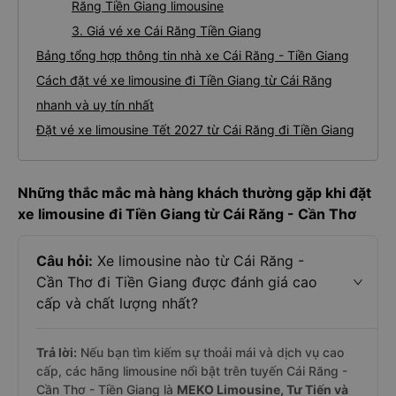
Răng Tiền Giang limousine
3. Giá vé xe Cái Răng Tiền Giang
Bảng tổng hợp thông tin nhà xe Cái Răng - Tiền Giang
Cách đặt vé xe limousine đi Tiền Giang từ Cái Răng
nhanh và uy tín nhất
Đặt vé xe limousine Tết 2027 từ Cái Răng đi Tiền Giang
Những thắc mắc mà hàng khách thường gặp khi đặt
xe limousine đi Tiền Giang từ Cái Răng - Cần Thơ
Câu hỏi:
Xe limousine nào từ Cái Răng -
Cần Thơ đi Tiền Giang được đánh giá cao
cấp và chất lượng nhất?
Trả lời:
Nếu bạn tìm kiếm sự thoải mái và dịch vụ cao
cấp, các hãng limousine nổi bật trên tuyến Cái Răng -
Cần Thơ - Tiền Giang là
MEKO Limousine, Tư Tiến và