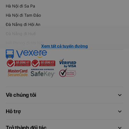
Hà Nội đi Sa Pa
Hà Nội đi Tam Đảo
Đà Nẵng đi Hội An
Đà Nẵng đi Huế
Hải Phòng đi Hà Nội
Xem tất cả tuyến đường
keyboard_arrow_down
Về chúng tôi
keyboard_arrow_down
Hỗ trợ
keyboard_arrow_down
Trở thành đối tác